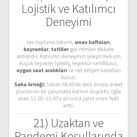
Lojistik ve Katılımcı
Deneyimi
Veri toplama takvimi,
sınav haftaları
,
bayramlar
,
tatiller
gibi ritimleri dikkate
almalıdır. Katılımcı deneyimini iyileştirmek için
küçük teşvikler (çekiliş, teşekkür sertifikası),
uygun saat aralıkları
ve net iletişim kanalları
kurun.
Saha örneği:
Sabah 08.00’de ders öncesi anket
planlanan bir çalışmada katılım düşüktü; öğle
arası 12.30–13.30’a alınınca yanıt oranı %40
arttı.
21) Uzaktan ve
Pandemi Koşullarında