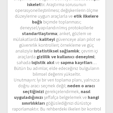
iskelet
tir. Araştırma sorusunun
operasyonelleştirilmesi; değişkenlerin ölçme
düzeylerine uygun araçlarla ve
etik ilkelere
bağlı
biçimde toplanması;
deneysel/yapılandırılmış protokollerle
standartlaştırma
; anket, gözlem ve
mülakatlarda
kaliteyi
güvenceye alan pilot ve
güvenirlik kontrolleri; örnekleme ve güç
analiziyle
istatistiksel sağlamlık
; çevrim içi
araçlarda
gizlilik ve kullanıcı deneyimi
;
sahada
lojistik akıl
ve
sapma kayıtları
…
Bütün bu adımlar, elde edeceğiniz bulguların
bilimsel değerini yükseltir.
Unutmayın: İyi bir veri toplama planı, yalnızca
doğru aracı seçmek değil;
neden o aracı
seçtiğinizi
gerekçelendirmek,
nasıl
uyguladığınızı
şeffafça belgelemek ve
hangi
sınırlılıkları
göğüslediğinizi dürüstçe
raporlamaktır. Bu rehberdeki ilkeleri bir kontrol