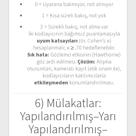
0 = Uyarana bakmıyor, not almıyor
1 = Kısa süreli bakış, not yok
2 = Sürekli bakış, not alma var
İki kodlayıcının bağımsız puanlamasıyla
uyum katsayıları
(ör. Cohen’s κ)
hesaplanmalı; κ ≥ .70 hedeflenebilir.
Sık hata:
Gözlemci etkisinin (Hawthorne)
göz ardı edilmesi.
Çözüm:
Alışma
oturumları, kameralı kayıt (etik onam ile),
kodlayıcıların katılımcılarla
etkileşmeden
konumlandırılması.
6) Mülakatlar:
Yapılandırılmış–Yarı
Yapılandırılmış–