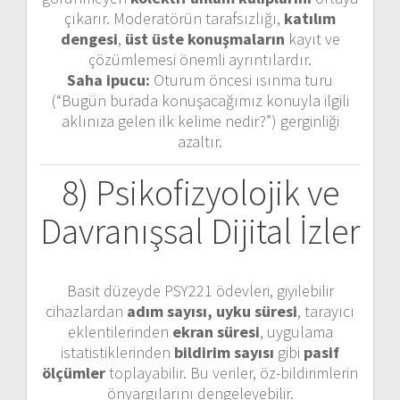
çıkarır. Moderatörün tarafsızlığı,
katılım
dengesi
,
üst üste konuşmaların
kayıt ve
çözümlemesi önemli ayrıntılardır.
Saha ipucu:
Oturum öncesi ısınma turu
(“Bugün burada konuşacağımız konuyla ilgili
aklınıza gelen ilk kelime nedir?”) gerginliği
azaltır.
8) Psikofizyolojik ve
Davranışsal Dijital İzler
Basit düzeyde PSY221 ödevleri, giyilebilir
cihazlardan
adım sayısı, uyku süresi
, tarayıcı
eklentilerinden
ekran süresi
, uygulama
istatistiklerinden
bildirim sayısı
gibi
pasif
ölçümler
toplayabilir. Bu veriler, öz-bildirimlerin
önyargılarını dengeleyebilir.