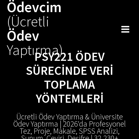
Ödevcim
Skip
to
(Ücretli
content
Ödev
Yaptırma)
PSY221 ÖDEV
SÜRECINDE VERI
TOPLAMA
YÖNTEMLERI
Ücretli Ödev Yaptırma & Üniversite
Ödev Yaptırma | 2026'da Profesyonel
Tez, Proje, Makale, SPSS Analizi,
Sunum, Çeviri, Deşifre | 32.230+