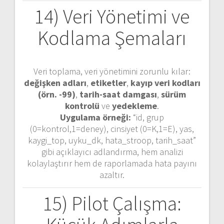
14) Veri Yönetimi ve
Kodlama Şemaları
Veri toplama, veri yönetimini zorunlu kılar:
değişken adları
,
etiketler
,
kayıp veri kodları
(örn. -99)
,
tarih-saat damgası
,
sürüm
kontrolü
ve
yedekleme
.
Uygulama örneği:
“id, grup
(0=kontrol,1=deney), cinsiyet (0=K,1=E), yas,
kaygi_top, uyku_dk, hata_stroop, tarih_saat”
gibi açıklayıcı adlandırma, hem analizi
kolaylaştırır hem de raporlamada hata payını
azaltır.
15) Pilot Çalışma: