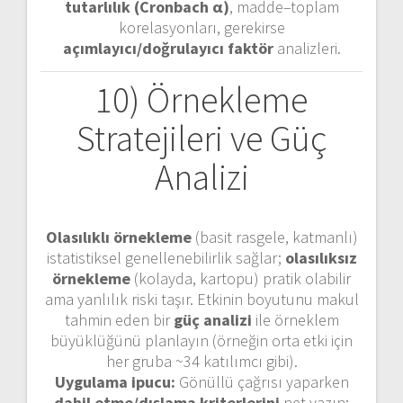
tutarlılık (Cronbach α)
, madde–toplam
korelasyonları, gerekirse
açımlayıcı/doğrulayıcı faktör
analizleri.
10) Örnekleme
Stratejileri ve Güç
Analizi
Olasılıklı örnekleme
(basit rasgele, katmanlı)
istatistiksel genellenebilirlik sağlar;
olasılıksız
örnekleme
(kolayda, kartopu) pratik olabilir
ama yanlılık riski taşır. Etkinin boyutunu makul
tahmin eden bir
güç analizi
ile örneklem
büyüklüğünü planlayın (örneğin orta etki için
her gruba ~34 katılımcı gibi).
Uygulama ipucu:
Gönüllü çağrısı yaparken
dahil etme/dışlama kriterlerini
net yazın;