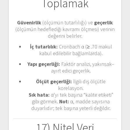
Toplamak
Güvenirlik
(ölçümün tutarlılığı) ve
geçerlik
(ölçümün hedeflediği kavramı ölçmesi) verinin
değerini belirler.
İç tutarlılık:
Cronbach α (≥ .70 makul
kabul edilebilir bağlamlarda).
Yapı geçerliği:
Faktör analizi, yakınsak–
ayırt edici geçerlik.
Ölçüt geçerliği:
İlgili dış ölçütle
korelasyon.
Sık hata:
α’yı tek başına “kalite etiketi”
gibi görmek.
Not:
α, madde sayısına
duyarlıdır; tek başına yeterli değildir.
17) Nitel Veri