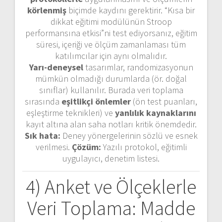
körlenmiş
biçimde kaydını gerektirir. “Kısa bir
dikkat eğitimi modülünün Stroop
performansına etkisi”ni test ediyorsanız, eğitim
süresi, içeriği ve ölçüm zamanlaması tüm
katılımcılar için aynı olmalıdır.
Yarı-deneysel
tasarımlar, randomizasyonun
mümkün olmadığı durumlarda (ör. doğal
sınıflar) kullanılır. Burada veri toplama
sırasında
eşitlikçi önlemler
(ön test puanları,
eşleştirme teknikleri) ve
yanlılık kaynaklarını
kayıt altına alan saha notları kritik önemdedir.
Sık hata:
Deney yönergelerinin sözlü ve esnek
verilmesi.
Çözüm:
Yazılı protokol, eğitimli
uygulayıcı, denetim listesi.
4) Anket ve Ölçeklerle
Veri Toplama: Madde