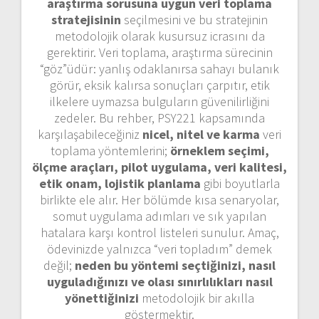
araştırma sorusuna uygun veri toplama
stratejisinin
seçilmesini ve bu stratejinin
metodolojik olarak kusursuz icrasını da
gerektirir. Veri toplama, araştırma sürecinin
“göz”üdür: yanlış odaklanırsa sahayı bulanık
görür, eksik kalırsa sonuçları çarpıtır, etik
ilkelere uymazsa bulguların güvenilirliğini
zedeler. Bu rehber, PSY221 kapsamında
karşılaşabileceğiniz
nicel, nitel ve karma
veri
toplama yöntemlerini;
örneklem seçimi,
ölçme araçları, pilot uygulama, veri kalitesi,
etik onam, lojistik planlama
gibi boyutlarla
birlikte ele alır. Her bölümde kısa senaryolar,
somut uygulama adımları ve sık yapılan
hatalara karşı kontrol listeleri sunulur. Amaç,
ödevinizde yalnızca “veri topladım” demek
değil;
neden bu yöntemi seçtiğinizi, nasıl
uyguladığınızı ve olası sınırlılıkları nasıl
yönettiğinizi
metodolojik bir akılla
göstermektir.