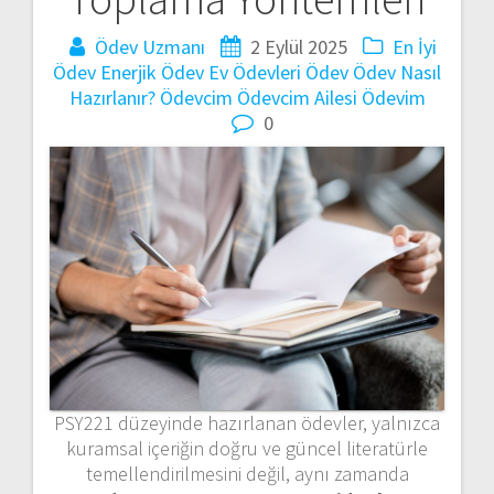
Ödev Uzmanı
2 Eylül 2025
En İyi
Ödev
Enerjik Ödev
Ev Ödevleri
Ödev
Ödev Nasıl
Hazırlanır?
Ödevcim
Ödevcim Ailesi
Ödevim
0
PSY221 düzeyinde hazırlanan ödevler, yalnızca
kuramsal içeriğin doğru ve güncel literatürle
temellendirilmesini değil, aynı zamanda