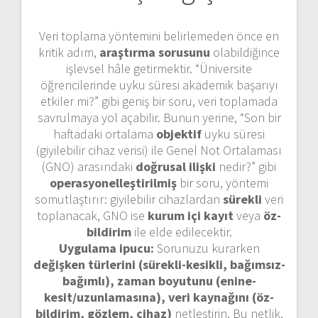
Veri toplama yöntemini belirlemeden önce en
kritik adım,
araştırma sorusunu
olabildiğince
işlevsel hâle getirmektir. “Üniversite
öğrencilerinde uyku süresi akademik başarıyı
etkiler mi?” gibi geniş bir soru, veri toplamada
savrulmaya yol açabilir. Bunun yerine, “Son bir
haftadaki ortalama
objektif
uyku süresi
(giyilebilir cihaz verisi) ile Genel Not Ortalaması
(GNO) arasındaki
doğrusal ilişki
nedir?” gibi
operasyonelleştirilmiş
bir soru, yöntemi
somutlaştırır: giyilebilir cihazlardan
sürekli
veri
toplanacak, GNO ise
kurum içi kayıt
veya
öz-
bildirim
ile elde edilecektir.
Uygulama ipucu:
Sorunuzu kurarken
değişken türlerini (sürekli-kesikli, bağımsız-
bağımlı), zaman boyutunu (enine-
kesit/uzunlamasına), veri kaynağını (öz-
bildirim, gözlem, cihaz)
netleştirin. Bu netlik,