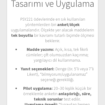
Tasarımı ve Uygulama
PSY221 ödevlerinde en sık kullanılan
yöntemlerden biri
anket/ölçek
uygulamalarıdır. Ölçekte yer alacak maddelerin
tek boyutlu
bir kavramı tutarlı biçimde ölçmesi
beklenir.
Madde yazımı:
Açık, kısa, tek fikirli
cümleler; çift olumsuzdan kaçınma;
yargılayıcı dil kullanmama.
Yanıt seçenekleri:
Denge (ör. 5’li veya 7’li
Likert), “bilmiyorum/uygulanamaz”
seçeneği gerekliliği.
Pilot uygulama:
20–30 kişilik küçük bir
örneklemle anketin
anlaşılırlığı, süre,
teknik sorunlar
test edilir.
Uygulama örneği:
“Sınavdan hemen