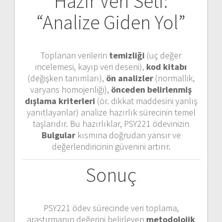
Hazır Veri Seti:
“Analize Giden Yol”
Toplanan verilerin
temizliği
(uç değer
incelemesi, kayıp veri deseni),
kod kitabı
(değişken tanımları),
ön analizler
(normallik,
varyans homojenliği),
önceden belirlenmiş
dışlama kriterleri
(ör. dikkat maddesini yanlış
yanıtlayanlar) analize hazırlık sürecinin temel
taşlarıdır. Bu hazırlıklar, PSY221 ödevinizin
Bulgular
kısmına doğrudan yansır ve
değerlendiricinin güvenini artırır.
Sonuç
PSY221 ödev sürecinde veri toplama,
araştırmanın değerini belirleyen
metodolojik