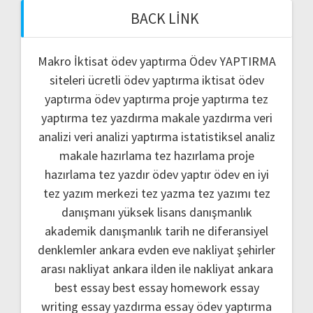
BACK LINK
Makro İktisat ödev yaptırma
Ödev YAPTIRMA
siteleri
ücretli ödev yaptırma
iktisat ödev
yaptırma
ödev yaptırma
proje yaptırma
tez
yaptırma
tez yazdırma
makale yazdırma
veri
analizi
veri analizi yaptırma
istatistiksel analiz
makale hazırlama
tez hazırlama
proje
hazırlama
tez yazdır
ödev yaptır
ödev
en iyi
tez yazım merkezi
tez yazma
tez yazımı
tez
danışmanı
yüksek lisans danışmanlık
akademik danışmanlık
tarih ne
diferansiyel
denklemler
ankara evden eve nakliyat
şehirler
arası nakliyat ankara
ilden ile nakliyat ankara
best essay
best essay homework
essay
writing
essay yazdırma
essay ödev yaptırma