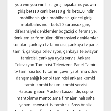
you win
you win hızlı giriş
hepsibahis youwin
giriş
bets10 canlı
bets10 giris
bets10 indir
mobilbahis giris
mobilbahis güncel giriş
mobilbahis indir
bets10 sorunsuz giriş
diferansiyel denklemler boğaziçi
diferansiyel
denklemler formülleri
diferansiyel denklemler
konuları
çankaya tv tamircisi
,
çankaya tv panel
tamiri
,
çankaya televizyon
,
çankaya televizyon
tamircisi
,
çankaya uydu servisi
Ankara
Televizyon Tamircisi
Televizyon Panel Tamiri
tv tamircisi
led tv tamiri
çeviri yaptırma
ödev
danışmanlığı
kombi tamircisi ankara
kombi
tamiri
kombi bakımı
kombi servisi
Hausaufgaben Machen Lassen
dış cephe
mantolama
mantolama firmaları
halı saha
yapımı
esenyurt tv tamircisi
Spss Analiz