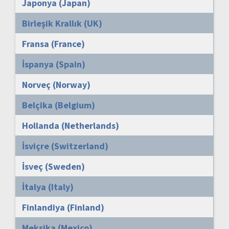
Japonya (Japan)
Birleşik Krallık (UK)
Fransa (France)
İspanya (Spain)
Norveç (Norway)
Belçika (Belgium)
Hollanda (Netherlands)
İsviçre (Switzerland)
İsveç (Sweden)
İtalya (Italy)
Finlandiya (Finland)
Meksika (Mexico)