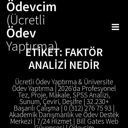
Ödevcim
Skip
to
(Ücretli
content
Ödev
Yaptırma)
ETIKET:
FAKTÖR
ANALIZI NEDIR
Ücretli Ödev Yaptırma & Üniversite
Ödev Yaptırma | 2026'da Profesyonel
Tez, Proje, Makale, SPSS Analizi,
Sunum, Çeviri, Deşifre | 32.230+
Başarılı Çalışma | 0 (312) 276 75 93 |
Akademik Danışmanlık ve Ödev Destek
Merkezi | 7/24 Hizmet | Bill Gates Web
Güvencesi | Ödevcim