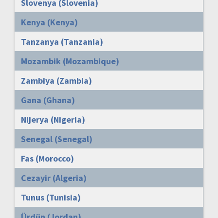
Slovenya (Slovenia)
Kenya (Kenya)
Tanzanya (Tanzania)
Mozambik (Mozambique)
Zambiya (Zambia)
Gana (Ghana)
Nijerya (Nigeria)
Senegal (Senegal)
Fas (Morocco)
Cezayir (Algeria)
Tunus (Tunisia)
Ürdün (Jordan)