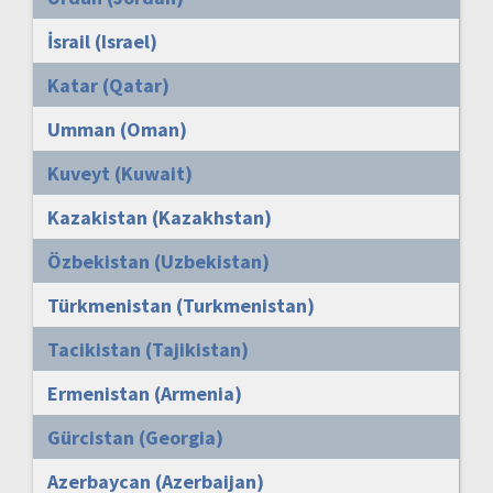
İsrail (Israel)
Katar (Qatar)
Umman (Oman)
Kuveyt (Kuwait)
Kazakistan (Kazakhstan)
Özbekistan (Uzbekistan)
Türkmenistan (Turkmenistan)
Tacikistan (Tajikistan)
Ermenistan (Armenia)
Gürcistan (Georgia)
Azerbaycan (Azerbaijan)