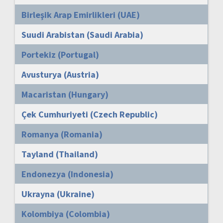
Birleşik Arap Emirlikleri (UAE)
Suudi Arabistan (Saudi Arabia)
Portekiz (Portugal)
Avusturya (Austria)
Macaristan (Hungary)
Çek Cumhuriyeti (Czech Republic)
Romanya (Romania)
Tayland (Thailand)
Endonezya (Indonesia)
Ukrayna (Ukraine)
Kolombiya (Colombia)