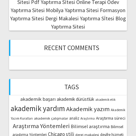
Sitesi
Pdf Yaptırma Sİtesi
Online Terapi
Ödev
Yaptırma Sitesi
Mobilya Yaptırma Sitesi
Formasyon
Yaptırma Sitesi
Dergi Makalesi Yaptırma Sİtesi
Blog
Yaptırma Sitesi
RECENT COMMENTS
TAGS
akademik başarı
akademik dürüstlük
akademik etik
akademik yardım
Akademik yazım
Akademik
Araştırma süreci
akademik çalışmalar
analiz
Yazım Kuralları
Araştırma
Araştırma Yöntemleri
Bilimsel araştırma
Bilimsel
Chicago stili
araştırma Yöntemleri
dergi makalesi
deşifre hizmeti