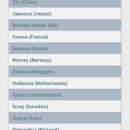
Çin (China)
Japonya (Japan)
Birleşik Krallık (UK)
Fransa (France)
İspanya (Spain)
Norveç (Norway)
Belçika (Belgium)
Hollanda (Netherlands)
İsviçre (Switzerland)
İsveç (Sweden)
İtalya (Italy)
Finlandiya (Finland)