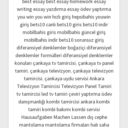
best essay
best essay homework
essay
writing
essay yazdırma
essay ödev yaptırma
you win
you win hızlı giriş
hepsibahis youwin
giriş
bets10 canlı
bets10 giris
bets10 indir
mobilbahis giris
mobilbahis güncel giriş
mobilbahis indir
bets10 sorunsuz giriş
diferansiyel denklemler boğaziçi
diferansiyel
denklemler formülleri
diferansiyel denklemler
konuları
çankaya tv tamircisi
,
çankaya tv panel
tamiri
,
çankaya televizyon
,
çankaya televizyon
tamircisi
,
çankaya uydu servisi
Ankara
Televizyon Tamircisi
Televizyon Panel Tamiri
tv tamircisi
led tv tamiri
çeviri yaptırma
ödev
danışmanlığı
kombi tamircisi ankara
kombi
tamiri
kombi bakımı
kombi servisi
Hausaufgaben Machen Lassen
dış cephe
mantolama
mantolama firmaları
halı saha