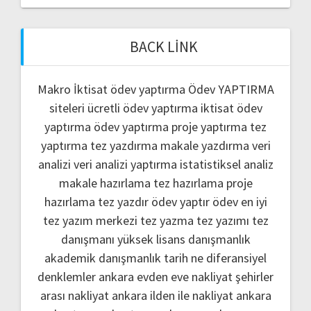
BACK LINK
Makro İktisat ödev yaptırma
Ödev YAPTIRMA
siteleri
ücretli ödev yaptırma
iktisat ödev
yaptırma
ödev yaptırma
proje yaptırma
tez
yaptırma
tez yazdırma
makale yazdırma
veri
analizi
veri analizi yaptırma
istatistiksel analiz
makale hazırlama
tez hazırlama
proje
hazırlama
tez yazdır
ödev yaptır
ödev
en iyi
tez yazım merkezi
tez yazma
tez yazımı
tez
danışmanı
yüksek lisans danışmanlık
akademik danışmanlık
tarih ne
diferansiyel
denklemler
ankara evden eve nakliyat
şehirler
arası nakliyat ankara
ilden ile nakliyat ankara