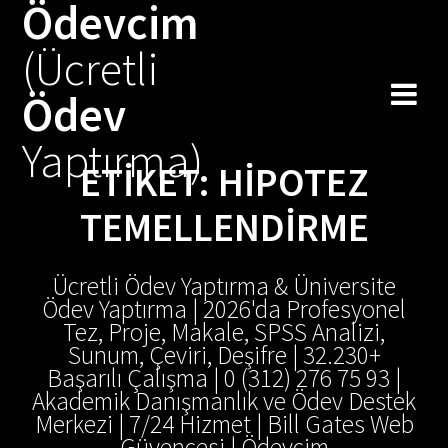
Ödevcim
Skip
to
(Ücretli
content
Ödev
Yaptırma)
ETIKET:
HIPOTEZ
TEMELLENDIRME
Ücretli Ödev Yaptırma & Üniversite
Ödev Yaptırma | 2026'da Profesyonel
Tez, Proje, Makale, SPSS Analizi,
Sunum, Çeviri, Deşifre | 32.230+
Başarılı Çalışma | 0 (312) 276 75 93 |
Akademik Danışmanlık ve Ödev Destek
Merkezi | 7/24 Hizmet | Bill Gates Web
Güvencesi | Ödevcim