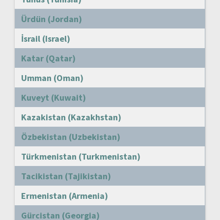
Ürdün (Jordan)
İsrail (Israel)
Katar (Qatar)
Umman (Oman)
Kuveyt (Kuwait)
Kazakistan (Kazakhstan)
Özbekistan (Uzbekistan)
Türkmenistan (Turkmenistan)
Tacikistan (Tajikistan)
Ermenistan (Armenia)
Gürcistan (Georgia)