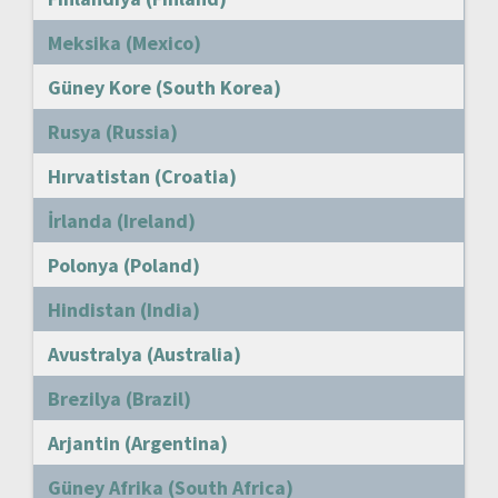
Meksika (Mexico)
Güney Kore (South Korea)
Rusya (Russia)
Hırvatistan (Croatia)
İrlanda (Ireland)
Polonya (Poland)
Hindistan (India)
Avustralya (Australia)
Brezilya (Brazil)
Arjantin (Argentina)
Güney Afrika (South Africa)