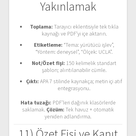
Yakınlamak
Toplama:
Tarayıcı eklentisiyle tek tıkla
kaynağı ve PDF’yi içe aktarın.
Etiketleme:
“Tema: yürütücü işlev”,
“Yöntem: deneysel”, “Ölçek: UCLA”.
Not/Özet fişi:
150 kelimelik standart
şablon; alıntılanabilir cümle.
Çıktı:
APA 7 stilinde kaynakça; metin içi atıf
entegrasyonu.
Hata tuzağı:
PDF’leri dağınık klasörlerde
saklamak.
Çözüm:
Tek havuz + otomatik
yeniden adlandırma.
11) Özet Fişi ve Kanıt