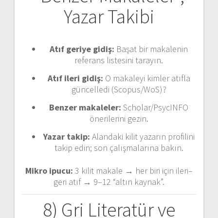
Yazar Takibi
Atıf geriye gidiş:
Başat bir makalenin
referans listesini tarayın.
Atıf ileri gidiş:
O makaleyi kimler atıfla
güncelledi (Scopus/WoS)?
Benzer makaleler:
Scholar/PsycINFO
önerilerini gezin.
Yazar takip:
Alandaki kilit yazarın profilini
takip edin; son çalışmalarına bakın.
Mikro ipucu:
3 kilit makale → her biri için ileri–
geri atıf → 9–12 “altın kaynak”.
8) Gri Literatür ve