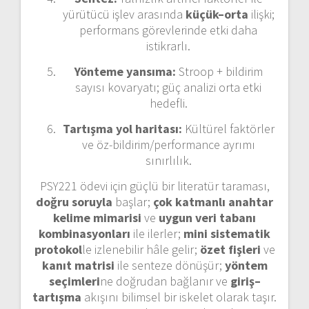
yürütücü işlev arasında
küçük–orta
ilişki;
performans görevlerinde etki daha
istikrarlı.
Yönteme yansıma:
Stroop + bildirim
sayısı kovaryatı; güç analizi orta etki
hedefli.
Tartışma yol haritası:
Kültürel faktörler
ve öz-bildirim/performance ayrımı
sınırlılık.
PSY221 ödevi için güçlü bir literatür taraması,
doğru soruyla
başlar;
çok katmanlı anahtar
kelime mimarisi
ve
uygun veri tabanı
kombinasyonları
ile ilerler;
mini sistematik
protokol
le izlenebilir hâle gelir;
özet fişleri
ve
kanıt matrisi
ile senteze dönüşür;
yöntem
seçimleri
ne doğrudan bağlanır ve
giriş–
tartışma
akışını bilimsel bir iskelet olarak taşır.