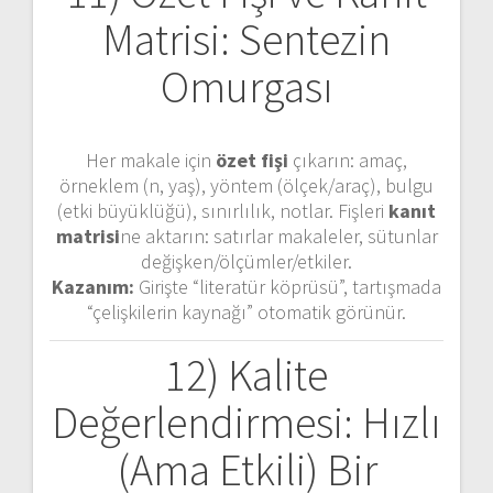
Matrisi: Sentezin
Omurgası
Her makale için
özet fişi
çıkarın: amaç,
örneklem (n, yaş), yöntem (ölçek/araç), bulgu
(etki büyüklüğü), sınırlılık, notlar. Fişleri
kanıt
matrisi
ne aktarın: satırlar makaleler, sütunlar
değişken/ölçümler/etkiler.
Kazanım:
Girişte “literatür köprüsü”, tartışmada
“çelişkilerin kaynağı” otomatik görünür.
12) Kalite
Değerlendirmesi: Hızlı
(Ama Etkili) Bir