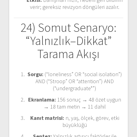
verir; gereksiz revizyon döngüleri azalır.
24) Somut Senaryo:
“Yalnızlık–Dikkat”
Tarama Akışı
Sorgu:
(“loneliness” OR “social isolation”)
AND (“Stroop” OR “attention”) AND
(“undergraduate*”)
Ekranlama:
156 sonuç → 48 özet uygun
→ 18 tam metin → 11 dahil
Kanıt matrisi:
n, yaş, ölçek, görev, etki
büyüklüğü
Sentez:
Yalnızlık artırıcı faktörler ile