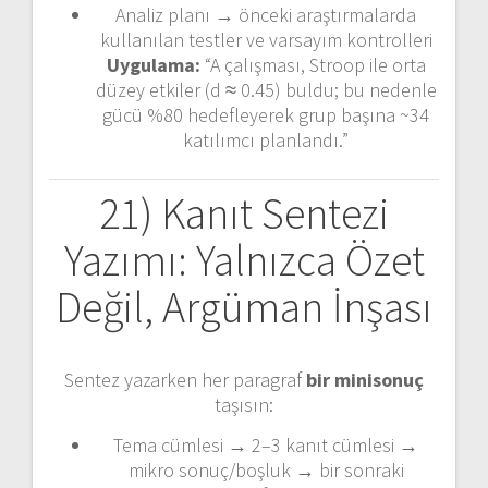
Analiz planı → önceki araştırmalarda
kullanılan testler ve varsayım kontrolleri
Uygulama:
“A çalışması, Stroop ile orta
düzey etkiler (d ≈ 0.45) buldu; bu nedenle
gücü %80 hedefleyerek grup başına ~34
katılımcı planlandı.”
21) Kanıt Sentezi
Yazımı: Yalnızca Özet
Değil, Argüman İnşası
Sentez yazarken her paragraf
bir minisonuç
taşısın:
Tema cümlesi → 2–3 kanıt cümlesi →
mikro sonuç/boşluk → bir sonraki