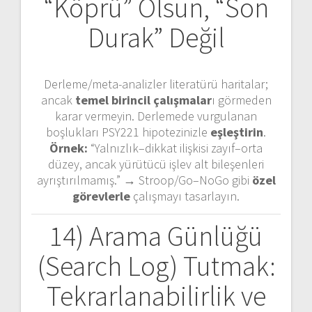
“Köprü” Olsun, “Son
Durak” Değil
Derleme/meta-analizler literatürü haritalar;
ancak
temel birincil çalışmalar
ı görmeden
karar vermeyin. Derlemede vurgulanan
boşlukları PSY221 hipotezinizle
eşleştirin
.
Örnek:
“Yalnızlık–dikkat ilişkisi zayıf–orta
düzey, ancak yürütücü işlev alt bileşenleri
ayrıştırılmamış.” → Stroop/Go–NoGo gibi
özel
görevlerle
çalışmayı tasarlayın.
14) Arama Günlüğü
(Search Log) Tutmak:
Tekrarlanabilirlik ve