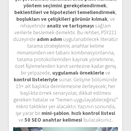
yöntem seçimini gerekçelendirmek
,
beklentileri ve hipotezleri temellendirmek
,
boşlukları ve çelişkileri görünür kılmak
, ve
nihayetinde
analiz ve tartışmayı
sağlam
verilerle beslemek demektir. Bu rehber, PSY221
düzeyinde
adım adım
uygulanabilecek literatür
tarama stratejilerini; anahtar kelime
mimarisinden veri tabanı kombinasyonlarına,
tarama protokollerinden kaynak yönetimine,
özet fişlemelerden kanıt sentezine kadar geniş
bir yelpazede,
uygulamalı örneklerle
ve
kontrol listeleriyle
sunar. Gelişme bölümünde
15+ alt başlıkla derinlemesine ilerleyecek; her
başlıkta örnek senaryolar, dikkat edilmesi
gereken hatalar ve “hemen uygulayabileceğiniz”
mikro taktikler yer alacaktır. Yazının sonunda,
işe yarar bir
mini-şablon
,
hızlı kontrol listesi
ve
50 SEO anahtar kelimesi
bulacaksınız.