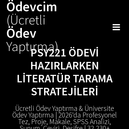
Ödevcim
Skip
to
(Ücretli
content
Ödev
Yaptırma)
PSY221 ÖDEVI
HAZIRLARKEN
LITERATÜR TARAMA
STRATEJILERI
Ücretli Ödev Yaptırma & Üniversite
Ödev Yaptırma | 2026'da Profesyonel
Tez, Proje, Makale, SPSS Analizi,
Sunum, Çeviri, Deşifre | 32.230+