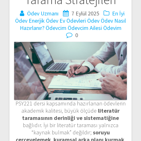
Ödev Uzmanı
7 Eylül 2025
En İyi
Ödev
Enerjik Ödev
Ev Ödevleri
Ödev
Ödev Nasıl
Hazırlanır?
Ödevcim
Ödevcim Ailesi
Ödevim
0
PSY221 dersi kapsamında hazırlanan ödevlerin
akademik kalitesi, büyük ölçüde
literatür
taramasının derinliği ve sistematiğine
bağlıdır. İyi bir literatür taraması yalnızca
“kaynak bulmak” değildir;
soruyu
çerçevelemek
,
kuramsal arka planı kurmak
,