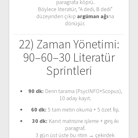
paragrafa köprü.
Böylece literatür, “A dedi, B dedi”
düzeyinden çıkıp
argüman ağı
na
dönüşür.
22) Zaman Yönetimi:
90–60–30 Literatür
Sprintleri
90 dk:
Derin tarama (PsycINFO+Scopus),
10 aday kayıt.
60 dk:
5 tam metin okuma + 5 özet fişi.
30 dk:
Kanıt matrisine işleme + giriş iki
paragraf.
3 gün üst üste bu ritim → çekirdek