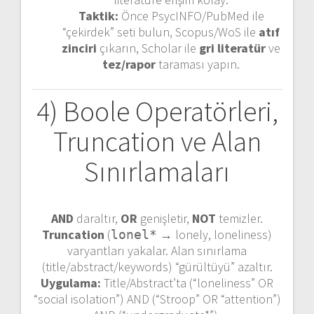
Taktik:
Önce PsycINFO/PubMed ile
“çekirdek” seti bulun, Scopus/WoS ile
atıf
zinciri
çıkarın, Scholar ile
gri literatür
ve
tez/rapor
taraması yapın.
4) Boole Operatörleri,
Truncation ve Alan
Sınırlamaları
AND
daraltır,
OR
genişletir,
NOT
temizler.
Truncation
(
→ lonely, loneliness)
lonel*
varyantları yakalar. Alan sınırlama
(title/abstract/keywords) “gürültüyü” azaltır.
Uygulama:
Title/Abstract’ta (“loneliness” OR
“social isolation”) AND (“Stroop” OR “attention”)