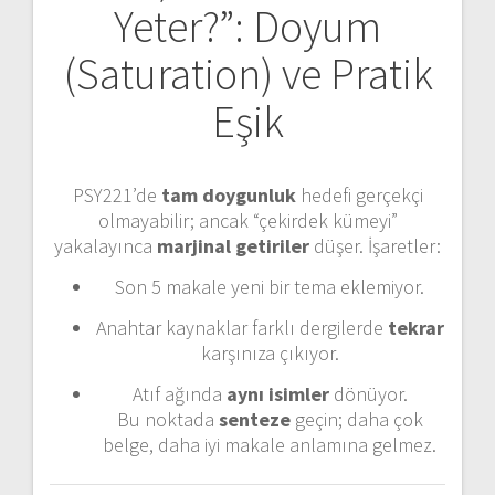
Yeter?”: Doyum
(Saturation) ve Pratik
Eşik
PSY221’de
tam doygunluk
hedefi gerçekçi
olmayabilir; ancak “çekirdek kümeyi”
yakalayınca
marjinal getiriler
düşer. İşaretler:
Son 5 makale yeni bir tema eklemiyor.
Anahtar kaynaklar farklı dergilerde
tekrar
karşınıza çıkıyor.
Atıf ağında
aynı isimler
dönüyor.
Bu noktada
senteze
geçin; daha çok
belge, daha iyi makale anlamına gelmez.