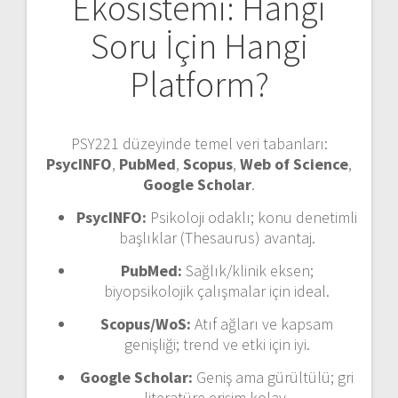
Ekosistemi: Hangi
Soru İçin Hangi
Platform?
PSY221 düzeyinde temel veri tabanları:
PsycINFO
,
PubMed
,
Scopus
,
Web of Science
,
Google Scholar
.
PsycINFO:
Psikoloji odaklı; konu denetimli
başlıklar (Thesaurus) avantaj.
PubMed:
Sağlık/klinik eksen;
biyopsikolojik çalışmalar için ideal.
Scopus/WoS:
Atıf ağları ve kapsam
genişliği; trend ve etki için iyi.
Google Scholar:
Geniş ama gürültülü; gri
literatüre erişim kolay.