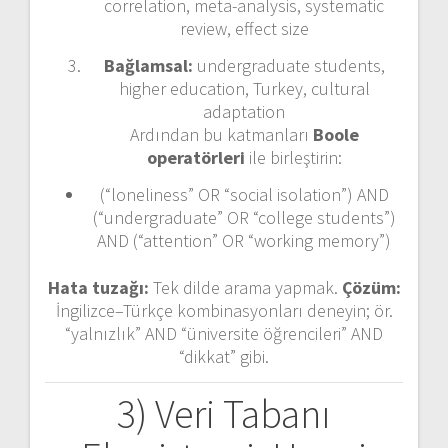
correlation, meta-analysis, systematic
review, effect size
Bağlamsal:
undergraduate students,
higher education, Turkey, cultural
adaptation
Ardından bu katmanları
Boole
operatörleri
ile birleştirin:
(“loneliness” OR “social isolation”) AND
(“undergraduate” OR “college students”)
AND (“attention” OR “working memory”)
Hata tuzağı:
Tek dilde arama yapmak.
Çözüm:
İngilizce–Türkçe kombinasyonları deneyin; ör.
“yalnızlık” AND “üniversite öğrencileri” AND
“dikkat” gibi.
3) Veri Tabanı