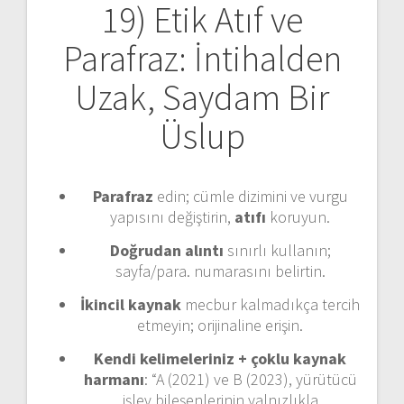
19) Etik Atıf ve
Parafraz: İntihalden
Uzak, Saydam Bir
Üslup
Parafraz
edin; cümle dizimini ve vurgu
yapısını değiştirin,
atıfı
koruyun.
Doğrudan alıntı
sınırlı kullanın;
sayfa/para. numarasını belirtin.
İkincil kaynak
mecbur kalmadıkça tercih
etmeyin; orijinaline erişin.
Kendi kelimeleriniz + çoklu kaynak
harmanı
: “A (2021) ve B (2023), yürütücü
işlev bileşenlerinin yalnızlıkla