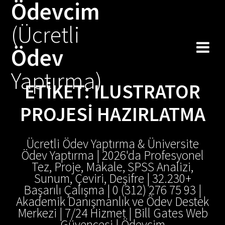
Ödevcim
Skip
to
(Ücretli
content
Ödev
Yaptırma)
ETIKET:
ILUSTRATOR
PROJESI HAZIRLATMA
Ücretli Ödev Yaptırma & Üniversite
Ödev Yaptırma | 2026'da Profesyonel
Tez, Proje, Makale, SPSS Analizi,
Sunum, Çeviri, Deşifre | 32.230+
Başarılı Çalışma | 0 (312) 276 75 93 |
Akademik Danışmanlık ve Ödev Destek
Merkezi | 7/24 Hizmet | Bill Gates Web
Güvencesi | Ödevcim