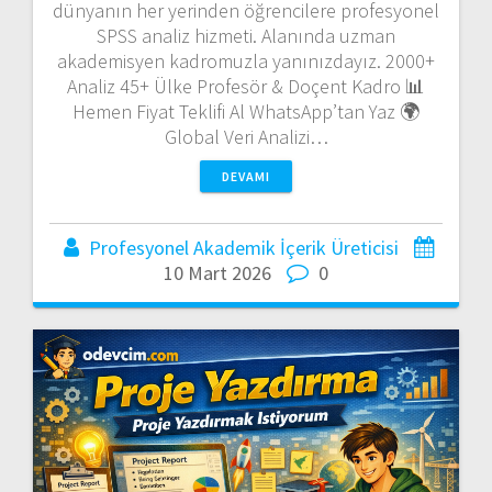
dünyanın her yerinden öğrencilere profesyonel
SPSS analiz hizmeti. Alanında uzman
akademisyen kadromuzla yanınızdayız. 2000+
Analiz 45+ Ülke Profesör & Doçent Kadro 📊
Hemen Fiyat Teklifi Al WhatsApp’tan Yaz 🌍
Global Veri Analizi…
DEVAMI
Profesyonel Akademik İçerik Üreticisi
10 Mart 2026
0