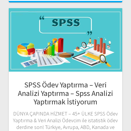
SPSS Ödev Yaptırma – Veri
Analizi Yaptırma – Spss Analizi
Yaptırmak İstiyorum
DÜNYA ÇAPINDA HİZMET – 45+ ÜLKE SPSS Ödev
Yaptırma & Veri Analizi Ödevcim ile istatistik ödev
derdine son! Türkiye, Avrupa, ABD, Kanada ve