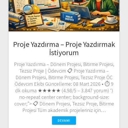
Proje Yazdırma – Proje Yazdırmak
İstiyorum
Proje Yazdırma – Dönem Projesi, Bitirme Projesi,
Tezsiz Proje | Ödevcim 📋 Proje Yazdırma –
Dönem Projesi, Bitirme Projesi, Tezsiz Proje ÖC
Ödevcim Ekibi Güncelleme: 08 Mart 2026 • ⏱️ 9
dk okuma ★★★★★ (4.98/5 – 3.847 yorum) ‘)
no-repeat center center; background-size:
cover;”> 📋 Dönem Projesi, Tezsiz Proje, Bitirme
Projesi Tüm akademik projeleriniz için…
DEVAMI