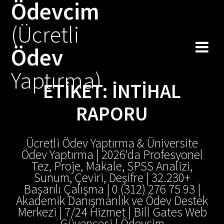
Ödevcim
Skip
to
(Ücretli
content
Ödev
Yaptırma)
ETIKET:
INTIHAL
RAPORU
Ücretli Ödev Yaptırma & Üniversite
Ödev Yaptırma | 2026'da Profesyonel
Tez, Proje, Makale, SPSS Analizi,
Sunum, Çeviri, Deşifre | 32.230+
Başarılı Çalışma | 0 (312) 276 75 93 |
Akademik Danışmanlık ve Ödev Destek
Merkezi | 7/24 Hizmet | Bill Gates Web
Güvencesi | Ödevcim