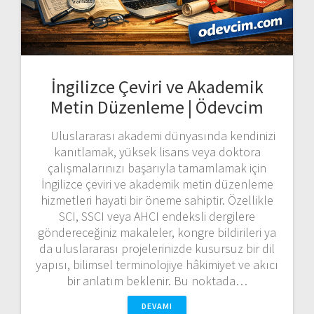
İngilizce Çeviri ve Akademik
Metin Düzenleme | Ödevcim
Uluslararası akademi dünyasında kendinizi
kanıtlamak, yüksek lisans veya doktora
çalışmalarınızı başarıyla tamamlamak için
İngilizce çeviri ve akademik metin düzenleme
hizmetleri hayati bir öneme sahiptir. Özellikle
SCI, SSCI veya AHCI endeksli dergilere
göndereceğiniz makaleler, kongre bildirileri ya
da uluslararası projelerinizde kusursuz bir dil
yapısı, bilimsel terminolojiye hâkimiyet ve akıcı
bir anlatım beklenir. Bu noktada…
DEVAMI