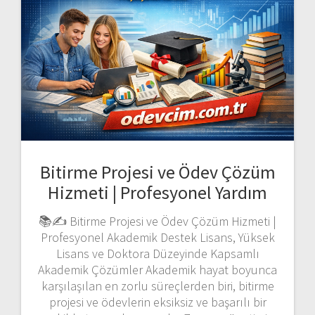
Bitirme Projesi ve Ödev Çözüm
Hizmeti | Profesyonel Yardım
📚✍️ Bitirme Projesi ve Ödev Çözüm Hizmeti |
Profesyonel Akademik Destek Lisans, Yüksek
Lisans ve Doktora Düzeyinde Kapsamlı
Akademik Çözümler Akademik hayat boyunca
karşılaşılan en zorlu süreçlerden biri, bitirme
projesi ve ödevlerin eksiksiz ve başarılı bir