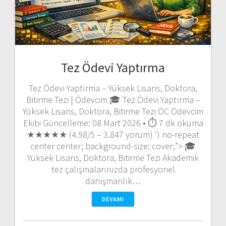
Tez Ödevi Yaptırma
Tez Ödevi Yaptırma – Yüksek Lisans, Doktora,
Bitirme Tezi | Ödevcim 🎓 Tez Ödevi Yaptırma –
Yüksek Lisans, Doktora, Bitirme Tezi ÖC Ödevcim
Ekibi Güncelleme: 08 Mart 2026 • ⏱️ 7 dk okuma
★★★★★ (4.98/5 – 3.847 yorum) ‘) no-repeat
center center; background-size: cover;”> 🎓
Yüksek Lisans, Doktora, Bitirme Tezi Akademik
tez çalışmalarınızda profesyonel
danışmanlık…
DEVAMI