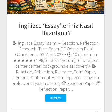
İngilizce ‘Essay’leriniz Nasıl
Hazırlanır?
📝 İngilizce Essay Yazımı – Reaction, Reflection,
Research, Term Paper ÖC Ödevcim Ekibi
Güncelleme: 08 Mart 2026 • ⏱️ 10 dk okuma
★★★★★ (4.98/5 – 3.847 yorum) ‘) no-repeat
center center; background-size: cover;”> 📝
Reaction, Reflection, Research, Term Paper,
Personal Statement Her tür İngilizce essay için
profesyonel yazım desteği 📋 Reaction Paper 💭
Reflection Paper…
DEVAMI