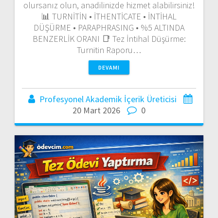
olursanız olun, anadilinizde hizmet alabilirsiniz!
📊 TURNİTİN • İTHENTİCATE • İNTİHAL
DÜŞÜRME • PARAPHRASING • %5 ALTINDA
BENZERLİK ORANI 📑 Tez İntihal Düşürme:
Turnitin Raporu…
DEVAMI
Profesyonel Akademik İçerik Üreticisi
20 Mart 2026
0