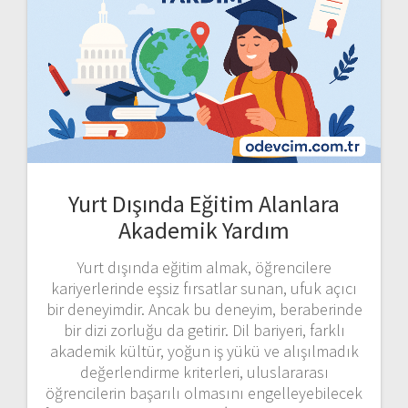
Yurt Dışında Eğitim Alanlara
Akademik Yardım
Yurt dışında eğitim almak, öğrencilere
kariyerlerinde eşsiz fırsatlar sunan, ufuk açıcı
bir deneyimdir. Ancak bu deneyim, beraberinde
bir dizi zorluğu da getirir. Dil bariyeri, farklı
akademik kültür, yoğun iş yükü ve alışılmadık
değerlendirme kriterleri, uluslararası
öğrencilerin başarılı olmasını engelleyebilecek