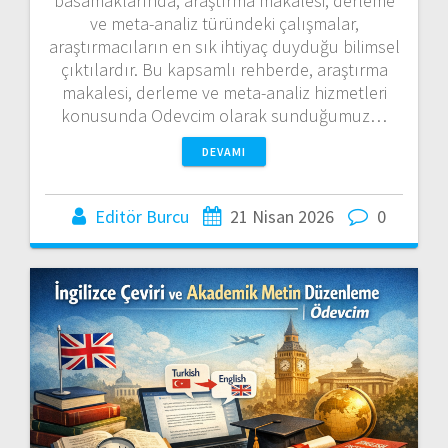
basamaklarında, araştırma makalesi, derleme
ve meta-analiz türündeki çalışmalar,
araştırmacıların en sık ihtiyaç duyduğu bilimsel
çıktılardır. Bu kapsamlı rehberde, araştırma
makalesi, derleme ve meta-analiz hizmetleri
konusunda Odevcim olarak sunduğumuz…
DEVAMI
Editör Burcu
21 Nisan 2026
0