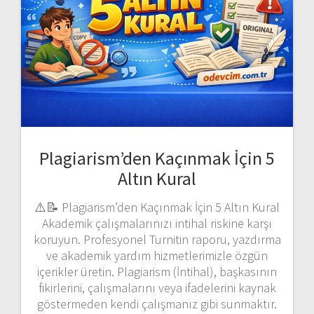
Plagiarism’den Kaçınmak İçin 5
Altın Kural
⚠️📝 Plagiarism’den Kaçınmak İçin 5 Altın Kural
Akademik çalışmalarınızı intihal riskine karşı
koruyun. Profesyonel Turnitin raporu, yazdırma
ve akademik yardım hizmetlerimizle özgün
içerikler üretin. Plagiarism (İntihal), başkasının
fikirlerini, çalışmalarını veya ifadelerini kaynak
göstermeden kendi çalışmanız gibi sunmaktır.