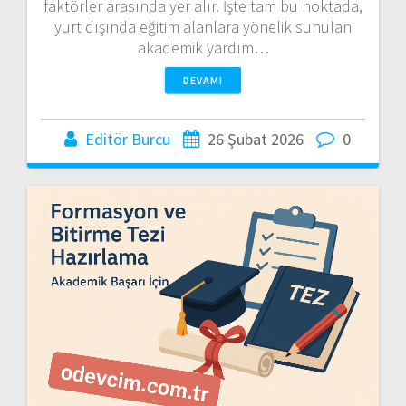
faktörler arasında yer alır. İşte tam bu noktada,
yurt dışında eğitim alanlara yönelik sunulan
akademik yardım…
DEVAMI
Editör Burcu
26 Şubat 2026
0