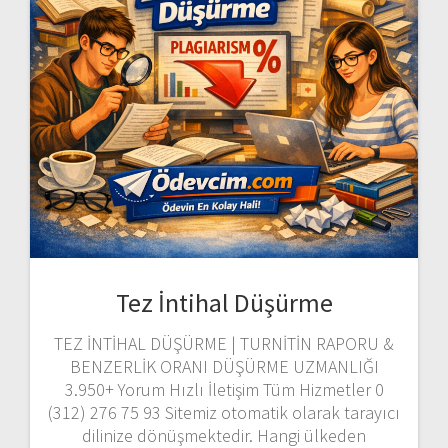
Tez İntihal Düşürme
TEZ İNTİHAL DÜŞÜRME | TURNİTİN RAPORU &
BENZERLİK ORANI DÜŞÜRME UZMANLIĞI
3.950+ Yorum Hızlı İletişim Tüm Hizmetler 0
(312) 276 75 93 Sitemiz otomatik olarak tarayıcı
dilinize dönüşmektedir. Hangi ülkeden