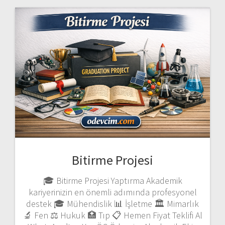
Bitirme Projesi
🎓 Bitirme Projesi Yaptırma Akademik
kariyerinizin en önemli adımında profesyonel
destek 🎓 Mühendislik 📊 İşletme 🏛️ Mimarlık
🔬 Fen ⚖️ Hukuk 🏥 Tıp 📋 Hemen Fiyat Teklifi Al