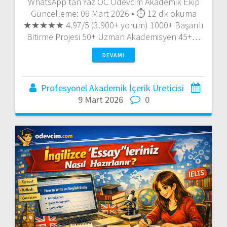
WhatsApp’tan Yaz ÖC Ödevcim Akademik Ekip
Güncelleme: 09 Mart 2026 • ⏱️ 12 dk okuma
★★★★★ 4.97/5 (3.900+ yorum) 1000+ Başarılı
Bitirme Projesi 50+ Uzman Akademisyen 45+…
DEVAMI
Profesyonel Akademik İçerik Üreticisi
9 Mart 2026
0