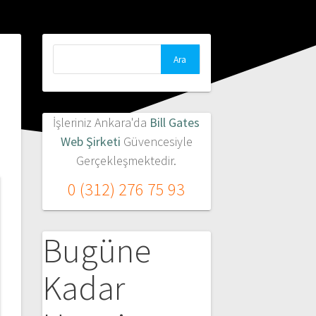
Arama:
İşleriniz Ankara'da
Bill Gates
Web Şirketi
Güvencesiyle
Gerçekleşmektedir.
0 (312) 276 75 93
Bugüne
Kadar