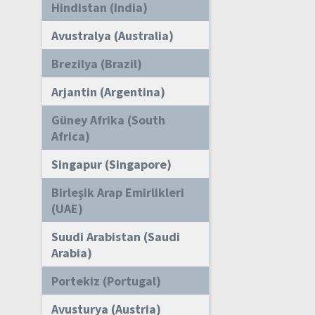
Hindistan (India)
Avustralya (Australia)
Brezilya (Brazil)
Arjantin (Argentina)
Güney Afrika (South
Africa)
Singapur (Singapore)
Birleşik Arap Emirlikleri
(UAE)
Suudi Arabistan (Saudi
Arabia)
Portekiz (Portugal)
Avusturya (Austria)