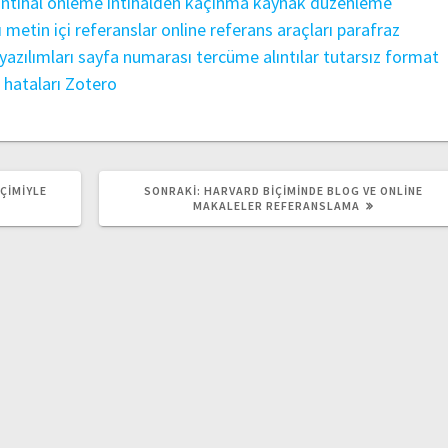
intihal önleme
intihalden kaçınma
kaynak düzenleme
ı
metin içi referanslar
online referans araçları
parafraz
yazılımları
sayfa numarası
tercüme alıntılar
tutarsız format
 hataları
Zotero
SONRAKI
ÇIMIYLE
SONRAKI:
HARVARD BIÇIMINDE BLOG VE ONLINE
YAZI:
MAKALELER REFERANSLAMA