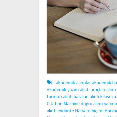
akademik alıntılar
akademik ba
Akademik yazım
alıntı araçları
alıntı
formatı
alıntı hataları
alıntı kılavuzu
Citation Machine
doğru alıntı yapm
alıntı
endnote
Harvard biçimi
Harva