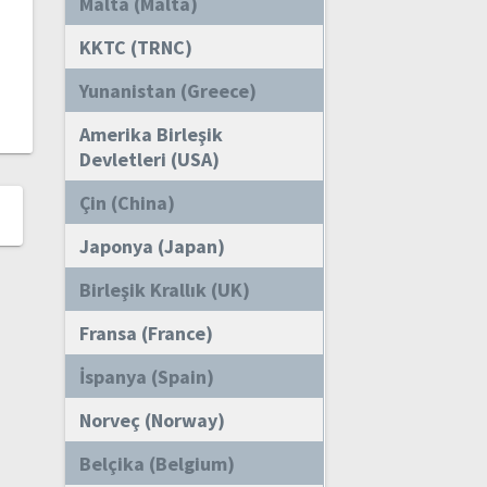
Malta (Malta)
KKTC (TRNC)
Yunanistan (Greece)
Amerika Birleşik
Devletleri (USA)
Çin (China)
Japonya (Japan)
Birleşik Krallık (UK)
Fransa (France)
İspanya (Spain)
Norveç (Norway)
Belçika (Belgium)