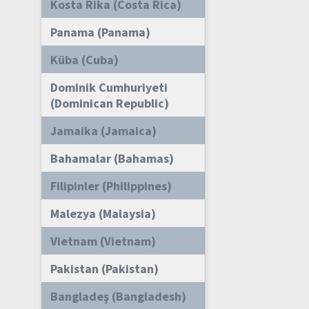
Kosta Rika (Costa Rica)
Panama (Panama)
Küba (Cuba)
Dominik Cumhuriyeti
(Dominican Republic)
Jamaika (Jamaica)
Bahamalar (Bahamas)
Filipinler (Philippines)
Malezya (Malaysia)
Vietnam (Vietnam)
Pakistan (Pakistan)
Bangladeş (Bangladesh)