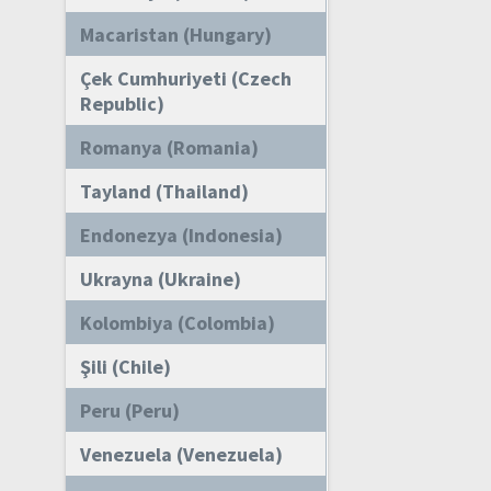
Macaristan (Hungary)
Çek Cumhuriyeti (Czech
Republic)
Romanya (Romania)
Tayland (Thailand)
Endonezya (Indonesia)
Ukrayna (Ukraine)
Kolombiya (Colombia)
Şili (Chile)
Peru (Peru)
Venezuela (Venezuela)