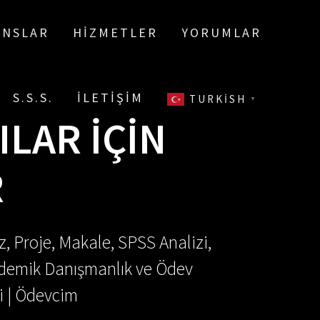
ANSLAR
HIZMETLER
YORUMLAR
S.S.S.
İLETIŞIM
TURKISH
▼
LAR İÇIN
R
, Proje, Makale, SPSS Analizi,
Akademik Danışmanlık ve Ödev
i | Ödevcim