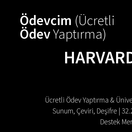
Skip
to
Ödevcim
(Ücretli
content
Ödev
Yaptırma)
HARVARD
Ücretli Ödev Yaptırma & Ünive
Sunum, Çeviri, Deşifre | 32
Destek Mer