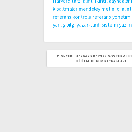
Harvard tarzı alıntı
İkincil kaynaklar
kısaltmalar
mendeley
metin içi alınt
referans kontrolü
referans yönetim 
yanlış bilgi
yazar-tarih sistemi
yazım
ÖNCEKI
ÖNCEKI:
HARVARD KAYNAK GÖSTERME BI
YAZI:
DIJITAL DÖNEM KAYNAKLARI