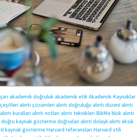
şarı
akademik doğruluk
akademik etik
Akademik Kaynaklar
 çeşitleri
alıntı çözümleri
alıntı doğruluğu
alıntı düzeni
alıntı
alıntı kuralları
alıntı notları
alıntı teknikleri
BibMe
blok alıntı
a
doğru kaynak gösterme
doğrudan alıntı
dolaylı alıntı
eksik
rd kaynak gösterme
Harvard referansları
Harvard stili