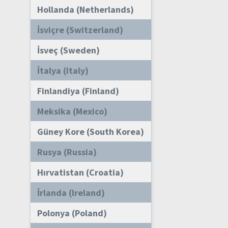
Hollanda (Netherlands)
İsviçre (Switzerland)
İsveç (Sweden)
İtalya (Italy)
Finlandiya (Finland)
Meksika (Mexico)
Güney Kore (South Korea)
Rusya (Russia)
Hırvatistan (Croatia)
İrlanda (Ireland)
Polonya (Poland)