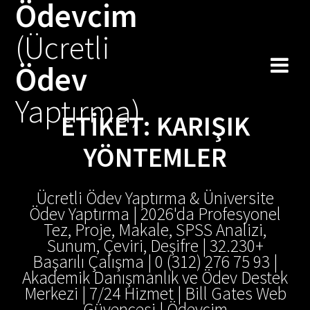
Ödevcim
Skip
to
(Ücretli
content
Ödev
Yaptırma)
ETIKET:
KARIŞIK
YÖNTEMLER
Ücretli Ödev Yaptırma & Üniversite
Ödev Yaptırma | 2026'da Profesyonel
Tez, Proje, Makale, SPSS Analizi,
Sunum, Çeviri, Deşifre | 32.230+
Başarılı Çalışma | 0 (312) 276 75 93 |
Akademik Danışmanlık ve Ödev Destek
Merkezi | 7/24 Hizmet | Bill Gates Web
Güvencesi | Ödevcim