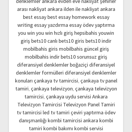
denklemler
ankara evden eve nakliyat
şehirler
arası nakliyat ankara
ilden ile nakliyat ankara
best essay
best essay homework
essay
writing
essay yazdırma
essay ödev yaptırma
you win
you win hızlı giriş
hepsibahis youwin
giriş
bets10 canlı
bets10 giris
bets10 indir
mobilbahis giris
mobilbahis güncel giriş
mobilbahis indir
bets10 sorunsuz giriş
diferansiyel denklemler boğaziçi
diferansiyel
denklemler formülleri
diferansiyel denklemler
konuları
çankaya tv tamircisi
,
çankaya tv panel
tamiri
,
çankaya televizyon
,
çankaya televizyon
tamircisi
,
çankaya uydu servisi
Ankara
Televizyon Tamircisi
Televizyon Panel Tamiri
tv tamircisi
led tv tamiri
çeviri yaptırma
ödev
danışmanlığı
kombi tamircisi ankara
kombi
tamiri
kombi bakımı
kombi servisi