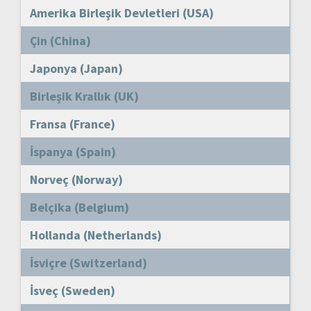
Amerika Birleşik Devletleri (USA)
Çin (China)
Japonya (Japan)
Birleşik Krallık (UK)
Fransa (France)
İspanya (Spain)
Norveç (Norway)
Belçika (Belgium)
Hollanda (Netherlands)
İsviçre (Switzerland)
İsveç (Sweden)