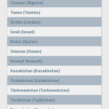
Cezayir (Algeria)
Tunus (Tunisia)
Ürdün (Jordan)
İsrail (Israel)
Katar (Qatar)
Umman (Oman)
Kuveyt (Kuwait)
Kazakistan (Kazakhstan)
Özbekistan (Uzbekistan)
Türkmenistan (Turkmenistan)
Tacikistan (Tajikistan)