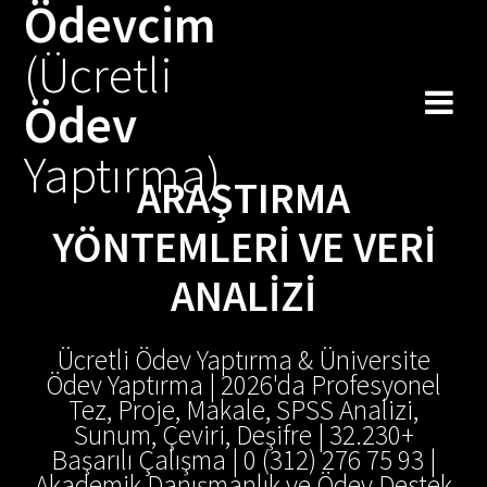
Ödevcim
Skip
to
(Ücretli
content
Ödev
Yaptırma)
ARAŞTIRMA
YÖNTEMLERI VE VERI
ANALIZI
Ücretli Ödev Yaptırma & Üniversite
Ödev Yaptırma | 2026'da Profesyonel
Tez, Proje, Makale, SPSS Analizi,
Sunum, Çeviri, Deşifre | 32.230+
Başarılı Çalışma | 0 (312) 276 75 93 |
Akademik Danışmanlık ve Ödev Destek