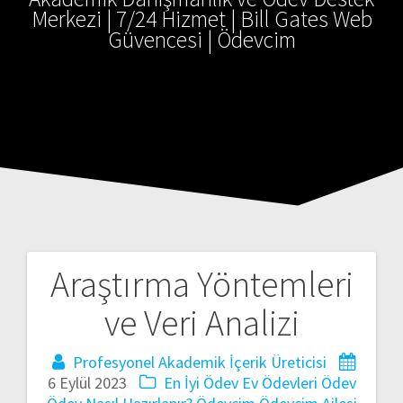
Merkezi | 7/24 Hizmet | Bill Gates Web
Güvencesi | Ödevcim
Araştırma Yöntemleri
Yazı
ve Veri Analizi
gezinmesi
Profesyonel Akademik İçerik Üreticisi
6 Eylül 2023
En İyi Ödev
Ev Ödevleri
Ödev