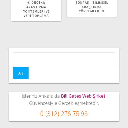
ÖNCEKI
SONRAKI
ÖNCEKI:
SONRAKI:
BILIMSEL
YAZI:
YAZI:
ARAŞTIRMA
ARAŞTIRMA
YÖNTEMLERI
YÖNTEMLERI VE
VERI TOPLAMA
Arama:
İşleriniz Ankara'da
Bill Gates Web Şirketi
Güvencesiyle Gerçekleşmektedir.
0 (312) 276 75 93