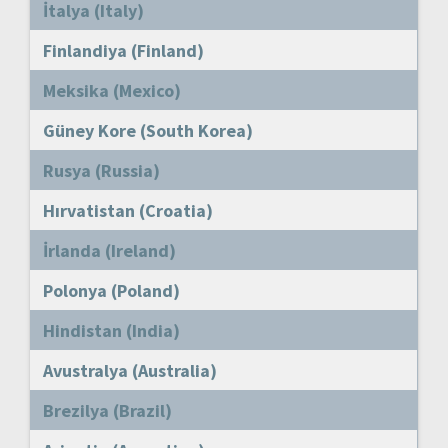
İtalya (Italy)
Finlandiya (Finland)
Meksika (Mexico)
Güney Kore (South Korea)
Rusya (Russia)
Hırvatistan (Croatia)
İrlanda (Ireland)
Polonya (Poland)
Hindistan (India)
Avustralya (Australia)
Brezilya (Brazil)