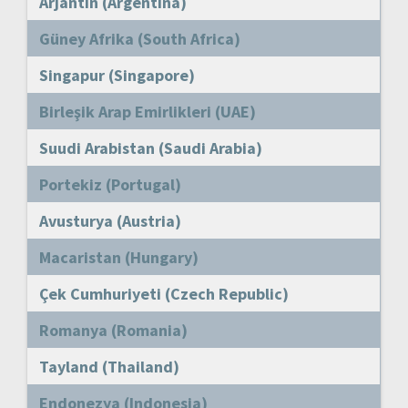
Arjantin (Argentina)
Güney Afrika (South Africa)
Singapur (Singapore)
Birleşik Arap Emirlikleri (UAE)
Suudi Arabistan (Saudi Arabia)
Portekiz (Portugal)
Avusturya (Austria)
Macaristan (Hungary)
Çek Cumhuriyeti (Czech Republic)
Romanya (Romania)
Tayland (Thailand)
Endonezya (Indonesia)