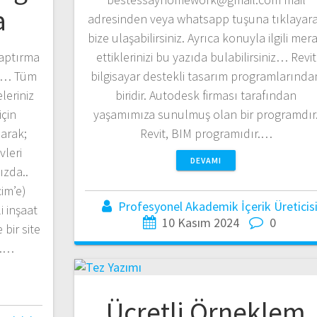
a
adresinden veya whatsapp tuşuna tıklayar
bize ulaşabilirsiniz. Ayrıca konuyla ilgili mer
ettiklerinizi bu yazıda bulabilirsiniz… Revit
Yaptırma
bilgisayar destekli tasarım programlarında
nle… Tüm
biridir. Autodesk firması tarafından
leriniz
yaşamımıza sunulmuş olan bir programdır
için
Revit, BIM programıdır.…
arak;
vleri
DEVAMI
ızda..
im’e)
Profesyonel Akademik İçerik Üreticis
i inşaat
10 Kasım 2024
0
bir site
z.…
Ücretli Örneklem