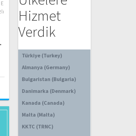
ME
Hizmet
lı
Verdik
•
Türkiye (Turkey)
Almanya (Germany)
Bulgaristan (Bulgaria)
i
Danimarka (Denmark)
Kanada (Canada)
Malta (Malta)
KKTC (TRNC)