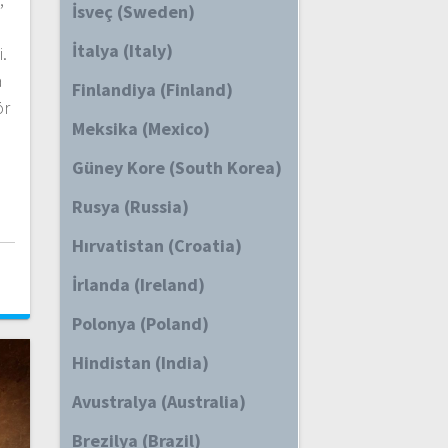
İsveç (Sweden)
İtalya (Italy)
.
a
Finlandiya (Finland)
ör
Meksika (Mexico)
Güney Kore (South Korea)
Rusya (Russia)
Hırvatistan (Croatia)
i
İrlanda (Ireland)
Polonya (Poland)
Hindistan (India)
Avustralya (Australia)
Brezilya (Brazil)