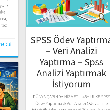
yoloji
aka
ması,
 tez
SPSS Ödev Yaptırm
ticisi
– Veri Analizi
Yaptırma – Spss
Analizi Yaptırmak
İstiyorum
DÜNYA ÇAPINDA HİZMET – 45+ ÜLKE SPS
Ödev Yaptırma & Veri Analizi Ödevcim ile
istatistik ödev derdine son! Türkiye, Avrupa