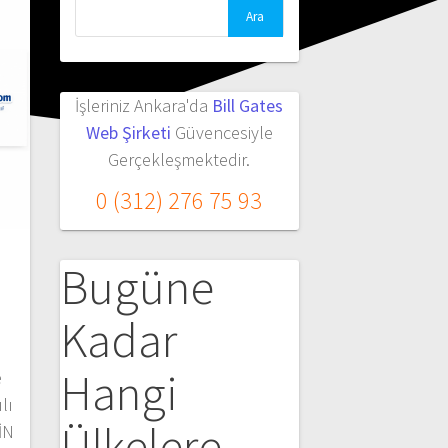
Arama:
İşleriniz Ankara'da
Bill Gates
Web Şirketi
Güvencesiyle
Gerçekleşmektedir.
0 (312) 276 75 93
Bugüne
Kadar
Hangi
e
lı
Ülkelere
İN