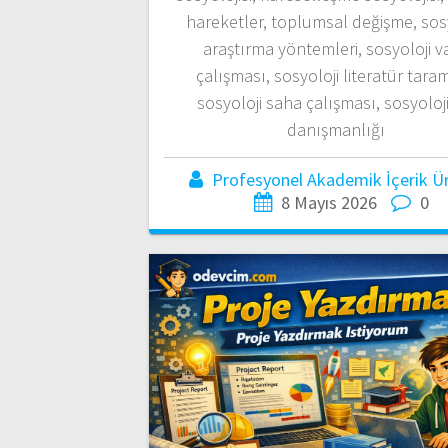
hareketler, toplumsal değişme, sos
araştırma yöntemleri, sosyoloji v
çalışması, sosyoloji literatür tara
sosyoloji saha çalışması, sosyoloji
danışmanlığı
Profesyonel Akademik İçerik Üre
8 Mayıs 2026
0