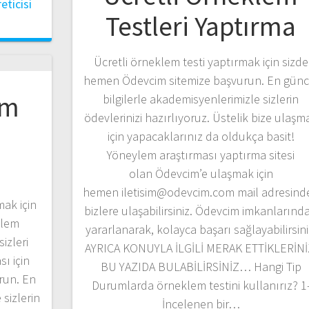
ticisi
Testleri Yaptırma
Ücretli örneklem testi yaptırmak için sizde
hemen Ödevcim sitemize başvurun. En günc
em
bilgilerle akademisyenlerimizle sizlerin
ödevlerinizi hazırlıyoruz. Üstelik bize ulaşm
için yapacaklarınız da oldukça basit!
Yöneylem araştırması yaptırma sitesi
olan Ödevcim’e ulaşmak için
hemen iletisim@odevcim.com mail adresind
ak için
bizlere ulaşabilirsiniz. Ödevcim imkanlarınd
ylem
yararlanarak, kolayca başarı sağlayabilirsini
izleri
AYRICA KONUYLA İLGİLİ MERAK ETTİKLERİNİ
ı için
BU YAZIDA BULABİLİRSİNİZ… Hangi Tip
run. En
Durumlarda örneklem testini kullanırız? 1
sizlerin
İncelenen bir…