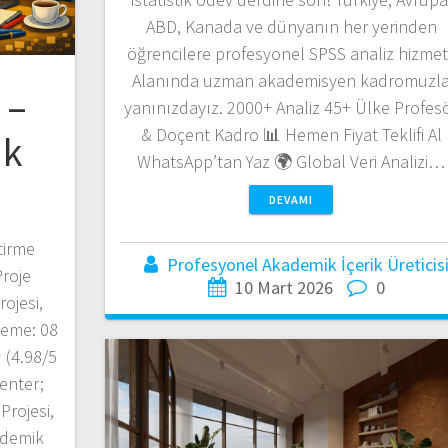
ABD, Kanada ve dünyanın her yerinden
öğrencilere profesyonel SPSS analiz hizmeti
Alanında uzman akademisyen kadromuzl
 –
yanınızdayız. 2000+ Analiz 45+ Ülke Profes
& Doçent Kadro 📊 Hemen Fiyat Teklifi Al
ak
WhatsApp’tan Yaz 🌍 Global Veri Analizi…
DEVAMI
tirme
Profesyonel Akademik İçerik Üreticis
Proje
10 Mart 2026
0
ojesi,
leme: 08
(4.98/5
enter;
rojesi,
ademik