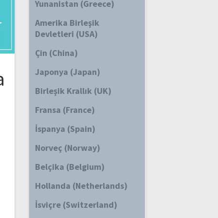
Yunanistan (Greece)
Amerika Birleşik
Devletleri (USA)
Çin (China)
Japonya (Japan)
a
Birleşik Krallık (UK)
Fransa (France)
İspanya (Spain)
Norveç (Norway)
Belçika (Belgium)
Hollanda (Netherlands)
S
İsviçre (Switzerland)
,