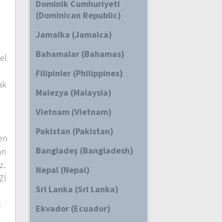
Dominik Cumhuriyeti
(Dominican Republic)
Jamaika (Jamaica)
Bahamalar (Bahamas)
el
Filipinler (Philippines)
ak
Malezya (Malaysia)
Vietnam (Vietnam)
Pakistan (Pakistan)
en
Bangladeş (Bangladesh)
an
z.
Nepal (Nepal)
Zİ
Sri Lanka (Sri Lanka)
-
Ekvador (Ecuador)