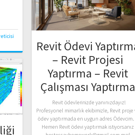
ticisi
Revit Ödevi Yaptırm
– Revit Projesi
Yaptırma – Revit
Çalışması Yaptırm
Revit ödevlerinizde yanınızdayız!
Profesyonel mimarlık ekibimizle, Revit proje
ödev yaptırmada en uygun adres Ödevci
iği
Hemen Revit ödevi yaptırmak istiyorsanız
bestessayhomework@gmail.com mail