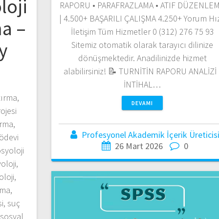
loji
RAPORU • PARAFRAZLAMA • ATIF DÜZENLE
| 4.500+ BAŞARILI ÇALIŞMA 4.250+ Yorum Hız
ma –
İletişim Tüm Hizmetler 0 (312) 276 75 93
y
Sitemiz otomatik olarak tarayıcı dilinize
dönüşmektedir. Anadilinizde hizmet
alabilirsiniz! 📝 TURNİTİN RAPORU ANALİZİ 
İNTİHAL…
tırma,
DEVAMI
ojesi
ırma,
Profesyonel Akademik İçerik Üreticis
 ödevi
26 Mart 2026
0
syoloji
oloji,
loji,
şma,
i, suç
 sosyal