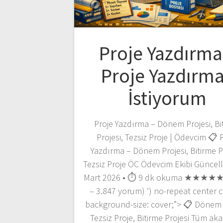
Proje Yazdırma
Proje Yazdırm
İstiyorum
Proje Yazdırma – Dönem Projesi, Bi
Projesi, Tezsiz Proje | Ödevcim 📋 
Yazdırma – Dönem Projesi, Bitirme Pr
Tezsiz Proje ÖC Ödevcim Ekibi Güncel
Mart 2026 • ⏱️ 9 dk okuma ★★★★★ 
– 3.847 yorum) ‘) no-repeat center c
background-size: cover;”> 📋 Dönem P
Tezsiz Proje, Bitirme Projesi Tüm ak