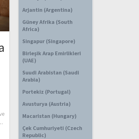
Arjantin (Argentina)
Güney Afrika (South
Africa)
Singapur (Singapore)
a
Birleşik Arap Emirlikleri
(UAE)
Suudi Arabistan (Saudi
Arabia)
a
Portekiz (Portugal)
Avusturya (Austria)
 ve
Macaristan (Hungary)
m…
Çek Cumhuriyeti (Czech
Republic)