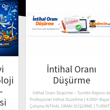
i
İntihal Oranı
loji
Düşürme
–
İntihal Oranı Düşürme – Turnitin Raporu il
si
Profesyonel İntihal Düzeltme | 4.500+ Başarı
Çalışma İNTİHAL ORANI DÜŞÜRME | TURNİT