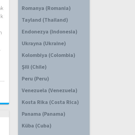
ak
Romanya (Romania)
ak
Tayland (Thailand)
Endonezya (Indonesia)
n
Ukrayna (Ukraine)
.
Kolombiya (Colombia)
Şili (Chile)
Peru (Peru)
i
Venezuela (Venezuela)
Kosta Rika (Costa Rica)
Panama (Panama)
Küba (Cuba)