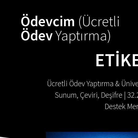
Skip
to
Ödevcim
(Ücretli
content
Ödev
Yaptırma)
ETIK
Ücretli Ödev Yaptırma & Ünive
Sunum, Çeviri, Deşifre | 32
Destek Mer