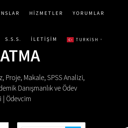
ANSLAR
HIZMETLER
YORUMLAR
S.S.S.
İLETIŞIM
TURKISH
▼
LATMA
, Proje, Makale, SPSS Analizi,
Akademik Danışmanlık ve Ödev
i | Ödevcim