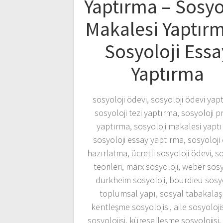
Yaptırma – Sosyo
Makalesi Yaptır
Sosyoloji Essa
Yaptırma
sosyoloji ödevi, sosyoloji ödevi yap
sosyoloji tezi yaptırma, sosyoloji pr
yaptırma, sosyoloji makalesi yapt
sosyoloji essay yaptırma, sosyoloji
hazırlatma, ücretli sosyoloji ödevi, so
teorileri, marx sosyoloji, weber sosy
durkheim sosyoloji, bourdieu sosyo
toplumsal yapı, sosyal tabakala
kentleşme sosyolojisi, aile sosyolojis
sosyolojisi, küreselleşme sosyolojisi,