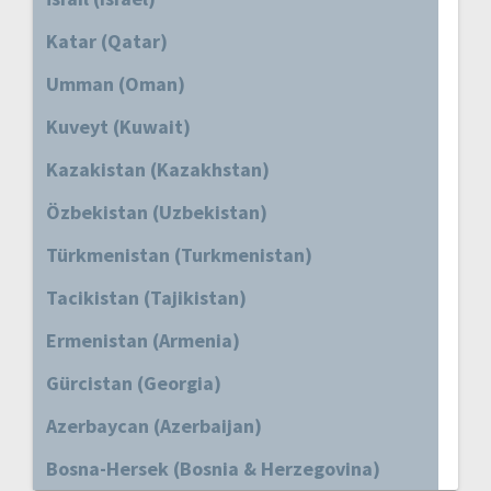
Katar (Qatar)
Umman (Oman)
Kuveyt (Kuwait)
Kazakistan (Kazakhstan)
Özbekistan (Uzbekistan)
Türkmenistan (Turkmenistan)
Tacikistan (Tajikistan)
Ermenistan (Armenia)
Gürcistan (Georgia)
Azerbaycan (Azerbaijan)
Bosna-Hersek (Bosnia & Herzegovina)