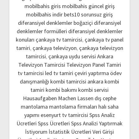
mobilbahis giris
mobilbahis güncel giriş
mobilbahis indir
bets10 sorunsuz giriş
diferansiyel denklemler boğaziçi
diferansiyel
denklemler formülleri
diferansiyel denklemler
konuları
çankaya tv tamircisi
,
çankaya tv panel
tamiri
,
çankaya televizyon
,
çankaya televizyon
tamircisi
,
çankaya uydu servisi
Ankara
Televizyon Tamircisi
Televizyon Panel Tamiri
tv tamircisi
led tv tamiri
çeviri yaptırma
ödev
danışmanlığı
kombi tamircisi ankara
kombi
tamiri
kombi bakımı
kombi servisi
Hausaufgaben Machen Lassen
dış cephe
mantolama
mantolama firmaları
halı saha
yapımı
esenyurt tv tamircisi
Spss Analiz
Ücretleri
Spss Ücretleri
Spss Analizi Yaptırmak
İstiyorum
İstatistik Ücretleri
Veri Girişi