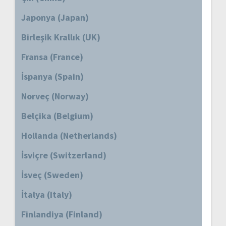
Japonya (Japan)
Birleşik Krallık (UK)
Fransa (France)
İspanya (Spain)
Norveç (Norway)
Belçika (Belgium)
Hollanda (Netherlands)
İsviçre (Switzerland)
İsveç (Sweden)
İtalya (Italy)
Finlandiya (Finland)