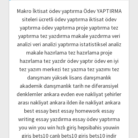
Makro İktisat ödev yaptırma
Ödev YAPTIRMA
siteleri
ücretli ödev yaptırma
iktisat ödev
yaptırma
ödev yaptırma
proje yaptırma
tez
yaptırma
tez yazdırma
makale yazdırma
veri
analizi
veri analizi yaptırma
istatistiksel analiz
makale hazırlama
tez hazırlama
proje
hazırlama
tez yazdır
ödev yaptır
ödev
en iyi
tez yazım merkezi
tez yazma
tez yazımı
tez
danışmanı
yüksek lisans danışmanlık
akademik danışmanlık
tarih ne
diferansiyel
denklemler
ankara evden eve nakliyat
şehirler
arası nakliyat ankara
ilden ile nakliyat ankara
best essay
best essay homework
essay
writing
essay yazdırma
essay ödev yaptırma
you win
you win hızlı giriş
hepsibahis youwin
giriş
bets10 canlı
bets10 giris
bets10 indir