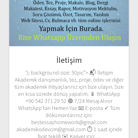
İletişim
‘); background-size: 50px;”> 📬 İletişim
Akademik danışmanlık, tez, proje, ödev ve diğer
tüm akademik ihtiyaçlarınız için bize ulaşın. Size
en kısa sürede dönüş yapalım. 📱 WhatsApp
+90 542 371 29 52 🟢 7/24 Mesaj Alınır
WhatsApp’tan Hemen Yaz 📧 E-posta ✓ Tüm
dökümanlarınız için:
bestessayhomework@gmail.com
akademikodevcim@gmail.com ⏱️ 1 saat içinde
fiyat teklifi ✉️ Kariyer için:…