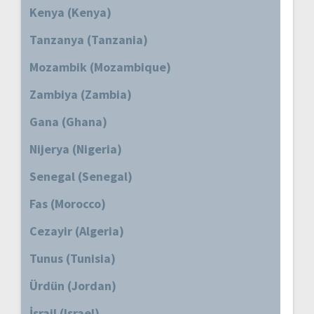
Kenya (Kenya)
Tanzanya (Tanzania)
Mozambik (Mozambique)
Zambiya (Zambia)
Gana (Ghana)
Nijerya (Nigeria)
Senegal (Senegal)
Fas (Morocco)
Cezayir (Algeria)
Tunus (Tunisia)
Ürdün (Jordan)
İsrail (Israel)