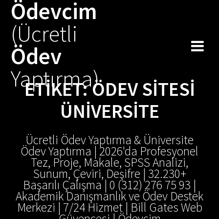
Ödevcim
Skip
to
(Ücretli
content
Ödev
Yaptırma)
ETIKET:
ÖDEV SITESI
ÜNIVERSITE
Ücretli Ödev Yaptırma & Üniversite
Ödev Yaptırma | 2026'da Profesyonel
Tez, Proje, Makale, SPSS Analizi,
Sunum, Çeviri, Deşifre | 32.230+
Başarılı Çalışma | 0 (312) 276 75 93 |
Akademik Danışmanlık ve Ödev Destek
Merkezi | 7/24 Hizmet | Bill Gates Web
Güvencesi | Ödevcim