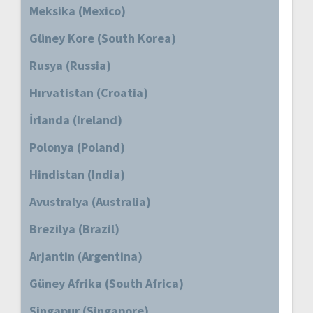
Meksika (Mexico)
Güney Kore (South Korea)
Rusya (Russia)
Hırvatistan (Croatia)
İrlanda (Ireland)
Polonya (Poland)
Hindistan (India)
Avustralya (Australia)
Brezilya (Brazil)
Arjantin (Argentina)
Güney Afrika (South Africa)
Singapur (Singapore)