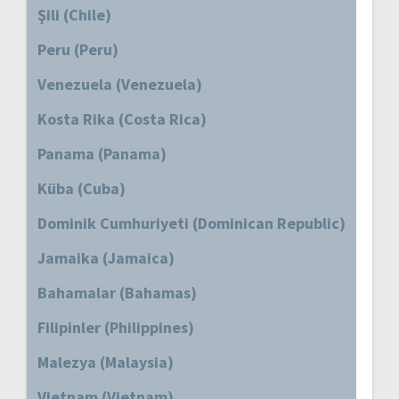
Şili (Chile)
Peru (Peru)
Venezuela (Venezuela)
Kosta Rika (Costa Rica)
Panama (Panama)
Küba (Cuba)
Dominik Cumhuriyeti (Dominican Republic)
Jamaika (Jamaica)
Bahamalar (Bahamas)
Filipinler (Philippines)
Malezya (Malaysia)
Vietnam (Vietnam)