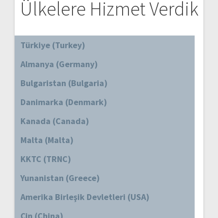
Ülkelere Hizmet Verdik
Türkiye (Turkey)
Almanya (Germany)
Bulgaristan (Bulgaria)
Danimarka (Denmark)
Kanada (Canada)
Malta (Malta)
KKTC (TRNC)
Yunanistan (Greece)
Amerika Birleşik Devletleri (USA)
Çin (China)