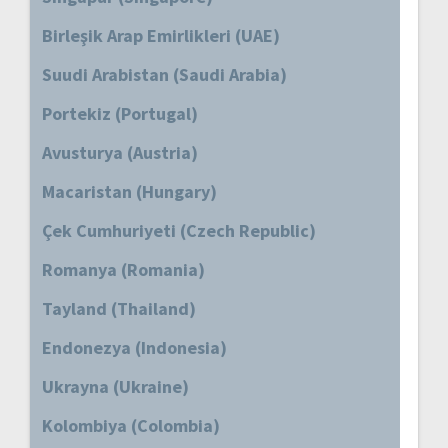
Birleşik Arap Emirlikleri (UAE)
Suudi Arabistan (Saudi Arabia)
Portekiz (Portugal)
Avusturya (Austria)
Macaristan (Hungary)
Çek Cumhuriyeti (Czech Republic)
Romanya (Romania)
Tayland (Thailand)
Endonezya (Indonesia)
Ukrayna (Ukraine)
Kolombiya (Colombia)