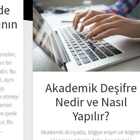
de
ının
nciler,
un bir
dır. Bu
l, aynı
Akademik Deşifre
yi,
e etmeyi
Nedir ve Nasıl
 zaman
Yapılır?
e içerik
ur. Bu
e…
Akademik dünyada, bilgiye erişim ve bilgini