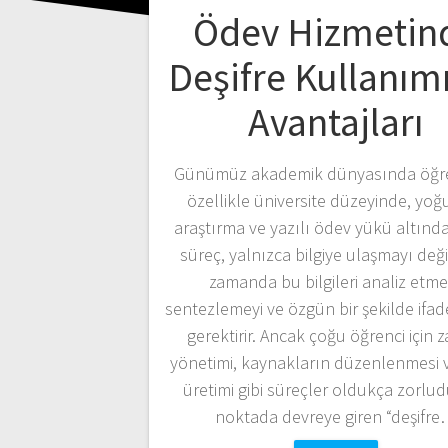
Ödev Hizmetin
Deşifre Kullanım
Avantajları
Günümüz akademik dünyasında öğre
özellikle üniversite düzeyinde, yoğ
araştırma ve yazılı ödev yükü altında
süreç, yalnızca bilgiye ulaşmayı deği
zamanda bu bilgileri analiz etme
sentezlemeyi ve özgün bir şekilde ifad
gerektirir. Ancak çoğu öğrenci için
yönetimi, kaynakların düzenlenmesi v
üretimi gibi süreçler oldukça zorlud
noktada devreye giren “deşifr