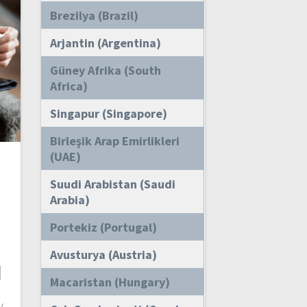
Brezilya (Brazil)
Arjantin (Argentina)
Güney Afrika (South
Africa)
Singapur (Singapore)
Birleşik Arap Emirlikleri
(UAE)
Suudi Arabistan (Saudi
Arabia)
Portekiz (Portugal)
Avusturya (Austria)
ı
Macaristan (Hungary)
y