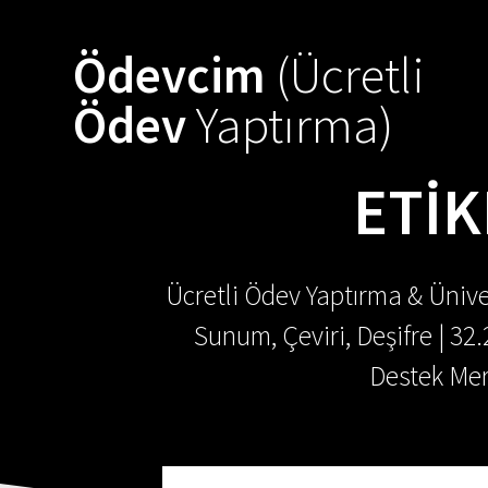
Skip
to
Ödevcim
(Ücretli
content
Ödev
Yaptırma)
ETIK
Ücretli Ödev Yaptırma & Ünive
Sunum, Çeviri, Deşifre | 32
Destek Mer