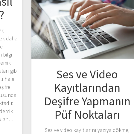
sıl
?
r,
rek daha
ve
 bilgi
demik
Ses ve Video
ları gibi
lı hale
Kayıtlarından
eşifre
onusunda
Deşifre Yapmanın
tadır.
Püf Noktaları
ademik
 olan…
Ses ve video kayıtlarını yazıya dökme,