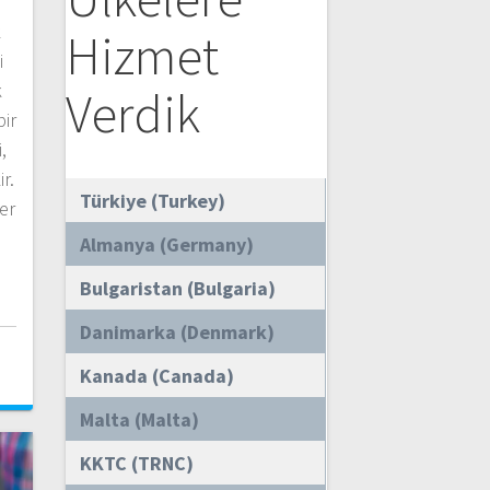
k
Hizmet
i
k
Verdik
bir
,
ir.
Türkiye (Turkey)
er
Almanya (Germany)
Bulgaristan (Bulgaria)
Danimarka (Denmark)
i
Kanada (Canada)
Malta (Malta)
KKTC (TRNC)