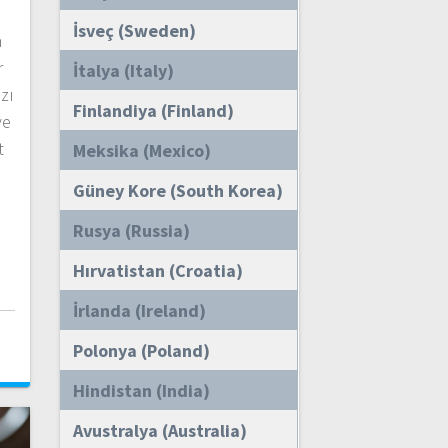
İsveç (Sweden)
a
r
İtalya (Italy)
zı
Finlandiya (Finland)
ve
t
Meksika (Mexico)
Güney Kore (South Korea)
…
Rusya (Russia)
Hırvatistan (Croatia)
İrlanda (Ireland)
i
Polonya (Poland)
Hindistan (India)
Avustralya (Australia)