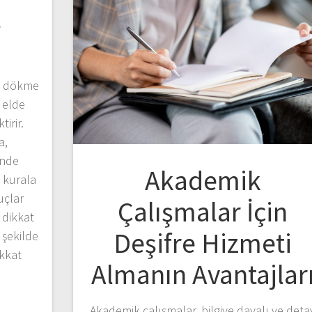
t
ya dökme
 elde
irir.
a,
inde
Akademik
l kurala
uçlar
Çalışmalar İçin
 dikkat
Deşifre Hizmeti
 şekilde
ikkat
Almanın Avantajlar
Akademik çalışmalar, bilgiye dayalı ve deta