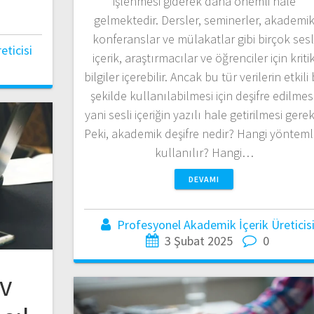
işlenmesi giderek daha önemli hale
gelmektedir. Dersler, seminerler, akademi
konferanslar ve mülakatlar gibi birçok sesl
ticisi
içerik, araştırmacılar ve öğrenciler için kriti
bilgiler içerebilir. Ancak bu tür verilerin etkili 
şekilde kullanılabilmesi için deşifre edilmesi
yani sesli içeriğin yazılı hale getirilmesi gerek
Peki, akademik deşifre nedir? Hangi yönteml
kullanılır? Hangi…
DEVAMI
Profesyonel Akademik İçerik Üreticis
3 Şubat 2025
0
v