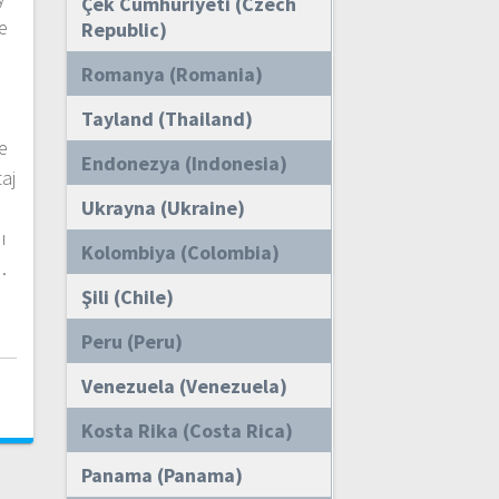
Çek Cumhuriyeti (Czech
ve
Republic)
Romanya (Romania)
Tayland (Thailand)
e
Endonezya (Indonesia)
aj
Ukrayna (Ukraine)
ı
Kolombiya (Colombia)
…
Şili (Chile)
Peru (Peru)
i
Venezuela (Venezuela)
Kosta Rika (Costa Rica)
Panama (Panama)