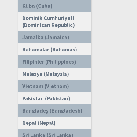
Küba (Cuba)
Dominik Cumhuriyeti
(Dominican Republic)
Jamaika (Jamaica)
Bahamalar (Bahamas)
Filipinler (Philippines)
Malezya (Malaysia)
Vietnam (Vietnam)
Pakistan (Pakistan)
Bangladeş (Bangladesh)
Nepal (Nepal)
Sri Lanka (Sri Lanka)