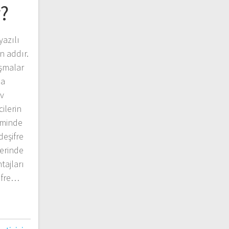
r?
yazılı
n addır.
şmalar
da
ev
ilerin
iminde
deşifre
erinde
tajları
şifre…