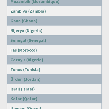
Mozambik (Mozambique)
Zambiya (Zambia)
Gana (Ghana)
Nijerya (Nigeria)
Senegal (Senegal)
Fas (Morocco)
Cezayir (Algeria)
Tunus (Tunisia)
Ürdün (Jordan)
İsrail (Israel)
Katar (Qatar)
Umman (Oman)