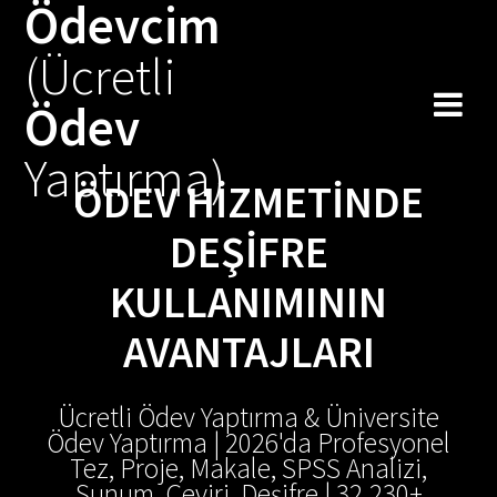
Ödevcim
Skip
to
(Ücretli
content
Ödev
Yaptırma)
ÖDEV HIZMETINDE
DEŞIFRE
KULLANIMININ
AVANTAJLARI
Ücretli Ödev Yaptırma & Üniversite
Ödev Yaptırma | 2026'da Profesyonel
Tez, Proje, Makale, SPSS Analizi,
Sunum, Çeviri, Deşifre | 32.230+