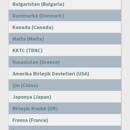
Bulgaristan (Bulgaria)
Danimarka (Denmark)
Kanada (Canada)
Malta (Malta)
KKTC (TRNC)
Yunanistan (Greece)
Amerika Birleşik Devletleri (USA)
Çin (China)
Japonya (Japan)
Birleşik Krallık (UK)
Fransa (France)