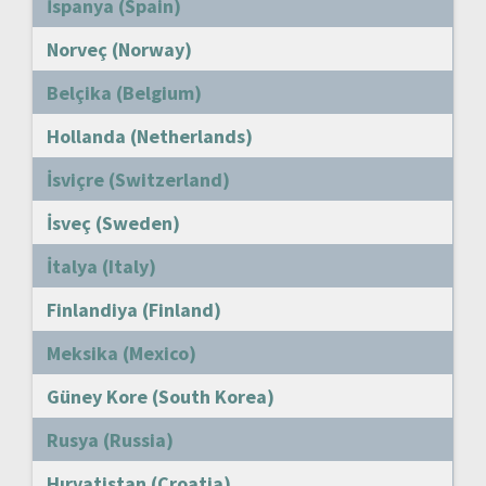
İspanya (Spain)
Norveç (Norway)
Belçika (Belgium)
Hollanda (Netherlands)
İsviçre (Switzerland)
İsveç (Sweden)
İtalya (Italy)
Finlandiya (Finland)
Meksika (Mexico)
Güney Kore (South Korea)
Rusya (Russia)
Hırvatistan (Croatia)