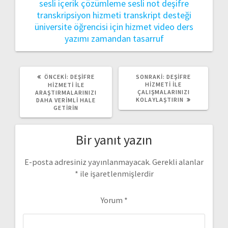
sesli içerik çözümleme
sesli not deşifre
transkripsiyon hizmeti
transkript desteği
üniversite öğrencisi için hizmet
video ders
yazımı
zamandan tasarruf
ÖNCEKI
SONRAKI
ÖNCEKI:
DEŞIFRE
SONRAKI:
DEŞIFRE
YAZI:
YAZI:
HIZMETI ILE
HIZMETI ILE
ÇALIŞMALARINIZI
ARAŞTIRMALARINIZI
KOLAYLAŞTIRIN
DAHA VERIMLI HALE
GETIRIN
Bir yanıt yazın
E-posta adresiniz yayınlanmayacak.
Gerekli alanlar
*
ile işaretlenmişlerdir
Yorum
*