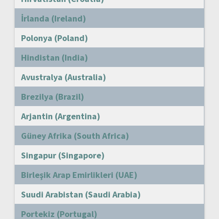
İrlanda (Ireland)
Polonya (Poland)
Hindistan (India)
Avustralya (Australia)
Brezilya (Brazil)
Arjantin (Argentina)
Güney Afrika (South Africa)
Singapur (Singapore)
Birleşik Arap Emirlikleri (UAE)
Suudi Arabistan (Saudi Arabia)
Portekiz (Portugal)