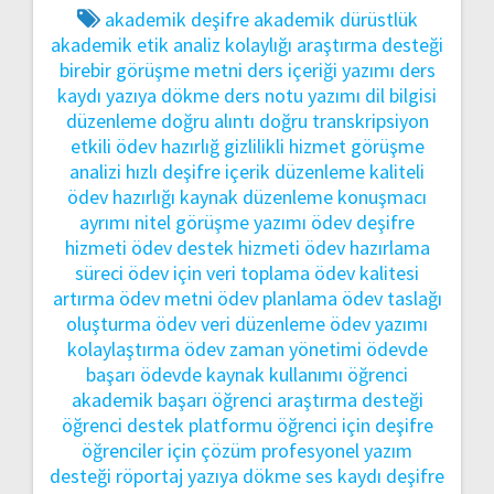
akademik deşifre
akademik dürüstlük
akademik etik
analiz kolaylığı
araştırma desteği
birebir görüşme metni
ders içeriği yazımı
ders
kaydı yazıya dökme
ders notu yazımı
dil bilgisi
düzenleme
doğru alıntı
doğru transkripsiyon
etkili ödev hazırlığ
gizlilikli hizmet
görüşme
analizi
hızlı deşifre
içerik düzenleme
kaliteli
ödev hazırlığı
kaynak düzenleme
konuşmacı
ayrımı
nitel görüşme yazımı
ödev deşifre
hizmeti
ödev destek hizmeti
ödev hazırlama
süreci
ödev için veri toplama
ödev kalitesi
artırma
ödev metni
ödev planlama
ödev taslağı
oluşturma
ödev veri düzenleme
ödev yazımı
kolaylaştırma
ödev zaman yönetimi
ödevde
başarı
ödevde kaynak kullanımı
öğrenci
akademik başarı
öğrenci araştırma desteği
öğrenci destek platformu
öğrenci için deşifre
öğrenciler için çözüm
profesyonel yazım
desteği
röportaj yazıya dökme
ses kaydı deşifre