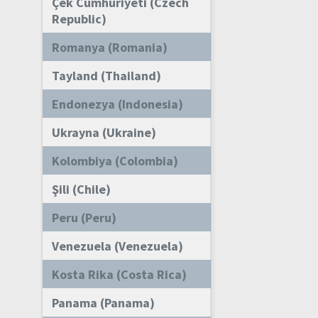
Çek Cumhuriyeti (Czech
Republic)
Romanya (Romania)
Tayland (Thailand)
Endonezya (Indonesia)
Ukrayna (Ukraine)
Kolombiya (Colombia)
Şili (Chile)
Peru (Peru)
Venezuela (Venezuela)
Kosta Rika (Costa Rica)
Panama (Panama)