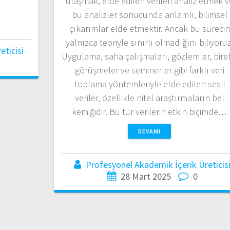
ulaşmak, elde edilen verileri analiz etmek v
bu analizler sonucunda anlamlı, bilimsel
çıkarımlar elde etmektir. Ancak bu sürecin
yalnızca teoriyle sınırlı olmadığını biliyoruz
ticisi
Uygulama, saha çalışmaları, gözlemler, bireb
görüşmeler ve seminerler gibi farklı veri
toplama yöntemleriyle elde edilen sesli
veriler, özellikle nitel araştırmaların bel
kemiğidir. Bu tür verilerin etkin biçimde…
DEVAMI
Profesyonel Akademik İçerik Üreticis
28 Mart 2025
0