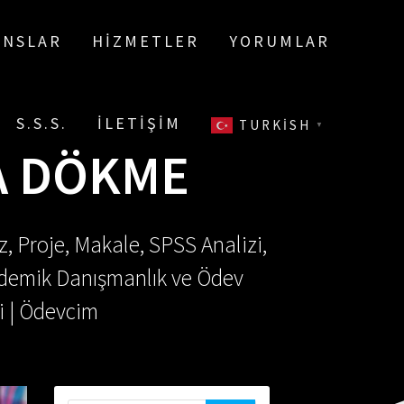
ANSLAR
HIZMETLER
YORUMLAR
S.S.S.
İLETIŞIM
TURKISH
▼
YA DÖKME
, Proje, Makale, SPSS Analizi,
Akademik Danışmanlık ve Ödev
i | Ödevcim