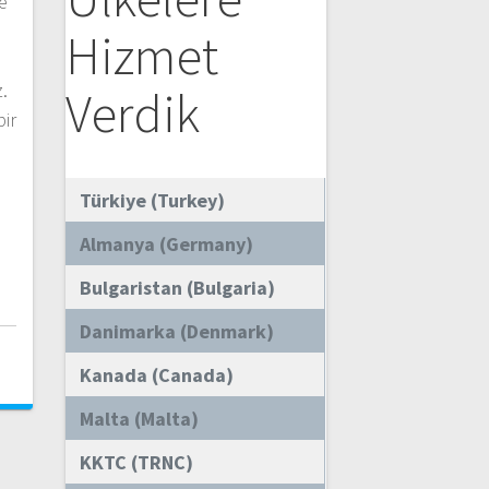
e
Hizmet
.
Verdik
ir
Türkiye (Turkey)
Almanya (Germany)
Bulgaristan (Bulgaria)
Danimarka (Denmark)
i
Kanada (Canada)
Malta (Malta)
KKTC (TRNC)