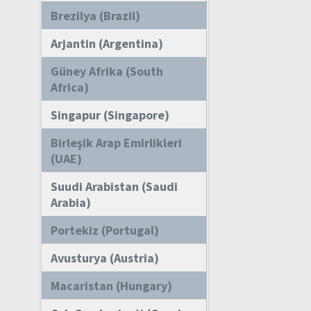
Brezilya (Brazil)
Arjantin (Argentina)
Güney Afrika (South
Africa)
Singapur (Singapore)
Birleşik Arap Emirlikleri
(UAE)
Suudi Arabistan (Saudi
Arabia)
Portekiz (Portugal)
Avusturya (Austria)
Macaristan (Hungary)