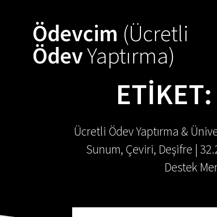
Skip
to
Ödevcim
(Ücretli
content
Ödev
Yaptırma)
ETIKET
Ücretli Ödev Yaptırma & Ünive
Sunum, Çeviri, Deşifre | 32
Destek Mer