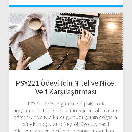
PSY221 Ödevi İçin Nitel ve Nicel
Veri Karşılaştırması
PSY221 dersi, öğrencilere psikolojik
araştırmanın temel ilkelerini uygulamalı biçimde
öğretirken veriyle kurduğumuz ilişkinin doğasını
sürekli sorgulatır: Neyi ölçüyoruz, nasıl
ölçüyoruz ve bu ölçüm bize hangi türden kanıt