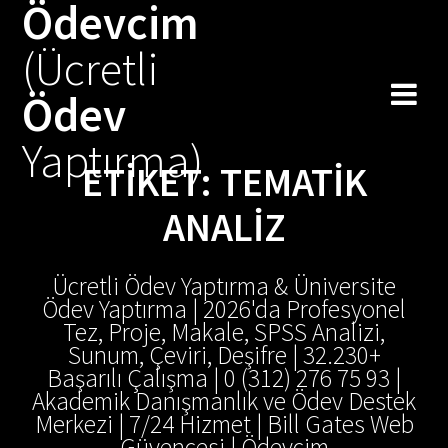
Ödevcim
Skip
to
(Ücretli
content
Ödev
Yaptırma)
ETIKET:
TEMATIK
ANALIZ
Ücretli Ödev Yaptırma & Üniversite
Ödev Yaptırma | 2026'da Profesyonel
Tez, Proje, Makale, SPSS Analizi,
Sunum, Çeviri, Deşifre | 32.230+
Başarılı Çalışma | 0 (312) 276 75 93 |
Akademik Danışmanlık ve Ödev Destek
Merkezi | 7/24 Hizmet | Bill Gates Web
Güvencesi | Ödevcim