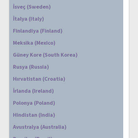
İsveç (Sweden)
İtalya (Italy)
Finlandiya (Finland)
Meksika (Mexico)
Güney Kore (South Korea)
Rusya (Russia)
Hırvatistan (Croatia)
İrlanda (Ireland)
Polonya (Poland)
Hindistan (India)
Avustralya (Australia)