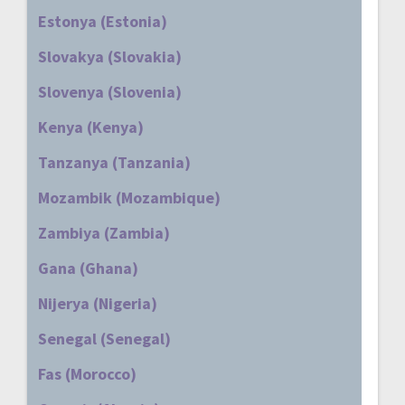
Estonya (Estonia)
Slovakya (Slovakia)
Slovenya (Slovenia)
Kenya (Kenya)
Tanzanya (Tanzania)
Mozambik (Mozambique)
Zambiya (Zambia)
Gana (Ghana)
Nijerya (Nigeria)
Senegal (Senegal)
Fas (Morocco)