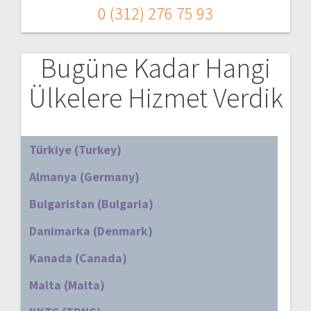
0 (312) 276 75 93
Bugüne Kadar Hangi
Ülkelere Hizmet Verdik
Türkiye (Turkey)
Almanya (Germany)
Bulgaristan (Bulgaria)
Danimarka (Denmark)
Kanada (Canada)
Malta (Malta)