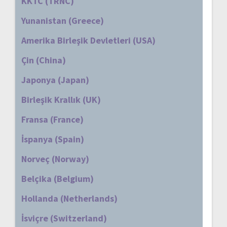
KKTC (TRNC)
Yunanistan (Greece)
Amerika Birleşik Devletleri (USA)
Çin (China)
Japonya (Japan)
Birleşik Krallık (UK)
Fransa (France)
İspanya (Spain)
Norveç (Norway)
Belçika (Belgium)
Hollanda (Netherlands)
İsviçre (Switzerland)