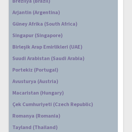
Brezilya (Brazil)
Arjantin (Argentina)
Güney Afrika (South Africa)
Singapur (Singapore)
Birleşik Arap Emirlikleri (UAE)
Suudi Arabistan (Saudi Arabia)
Portekiz (Portugal)
Avusturya (Austria)
Macaristan (Hungary)
Çek Cumhuriyeti (Czech Republic)
Romanya (Romania)
Tayland (Thailand)