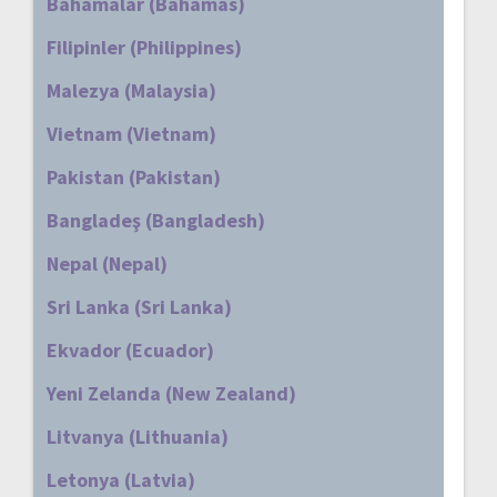
Bahamalar (Bahamas)
Filipinler (Philippines)
Malezya (Malaysia)
Vietnam (Vietnam)
Pakistan (Pakistan)
Bangladeş (Bangladesh)
Nepal (Nepal)
Sri Lanka (Sri Lanka)
Ekvador (Ecuador)
Yeni Zelanda (New Zealand)
Litvanya (Lithuania)
Letonya (Latvia)