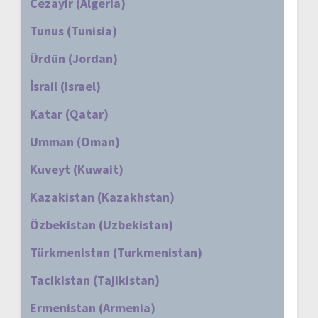
Cezayir (Algeria)
Tunus (Tunisia)
Ürdün (Jordan)
İsrail (Israel)
Katar (Qatar)
Umman (Oman)
Kuveyt (Kuwait)
Kazakistan (Kazakhstan)
Özbekistan (Uzbekistan)
Türkmenistan (Turkmenistan)
Tacikistan (Tajikistan)
Ermenistan (Armenia)