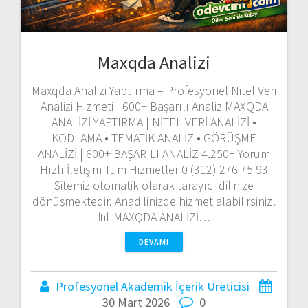
Maxqda Analizi
Maxqda Analizi Yaptırma – Profesyonel Nitel Veri
Analizi Hizmeti | 600+ Başarılı Analiz MAXQDA
ANALİZİ YAPTIRMA | NİTEL VERİ ANALİZİ •
KODLAMA • TEMATİK ANALİZ • GÖRÜŞME
ANALİZİ | 600+ BAŞARILI ANALİZ 4.250+ Yorum
Hızlı İletişim Tüm Hizmetler 0 (312) 276 75 93
Sitemiz otomatik olarak tarayıcı dilinize
dönüşmektedir. Anadilinizde hizmet alabilirsiniz!
📊 MAXQDA ANALİZİ…
DEVAMI
Profesyonel Akademik İçerik Üreticisi
30 Mart 2026
0