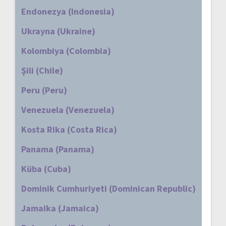
Endonezya (Indonesia)
Ukrayna (Ukraine)
Kolombiya (Colombia)
Şili (Chile)
Peru (Peru)
Venezuela (Venezuela)
Kosta Rika (Costa Rica)
Panama (Panama)
Küba (Cuba)
Dominik Cumhuriyeti (Dominican Republic)
Jamaika (Jamaica)