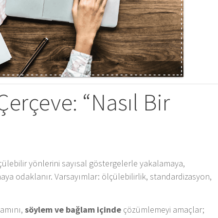
Çerçeve: “Nasıl Bir
çülebilir yönlerini sayısal göstergelerle yakalamaya,
ya odaklanır. Varsayımlar: ölçülebilirlik, standardizasyon,
lamını,
söylem ve bağlam içinde
çözümlemeyi amaçlar;