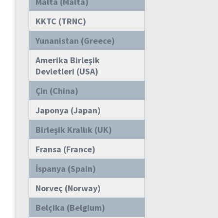
Malta (Malta)
KKTC (TRNC)
Yunanistan (Greece)
Amerika Birleşik
Devletleri (USA)
Çin (China)
Japonya (Japan)
Birleşik Krallık (UK)
Fransa (France)
İspanya (Spain)
Norveç (Norway)
Belçika (Belgium)