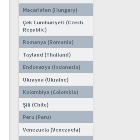
Macaristan (Hungary)
Çek Cumhuriyeti (Czech
Republic)
Romanya (Romania)
Tayland (Thailand)
Endonezya (Indonesia)
Ukrayna (Ukraine)
Kolombiya (Colombia)
Şili (Chile)
Peru (Peru)
Venezuela (Venezuela)