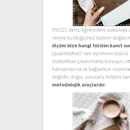
PSY221 dersi, öğrencilere psikolojik
veriyle kurduğumuz ilişkinin doğasın
ölçüm bize hangi türden kanıt s
(quantitative)” veri ayrımının özünü 
istatistiksel çıkarımlarla konuşur; ni
katmanlarına ve bağlamsal nüanslara 
değildir; doğru sorularla birbirini t
metodolojik araçlardır
.