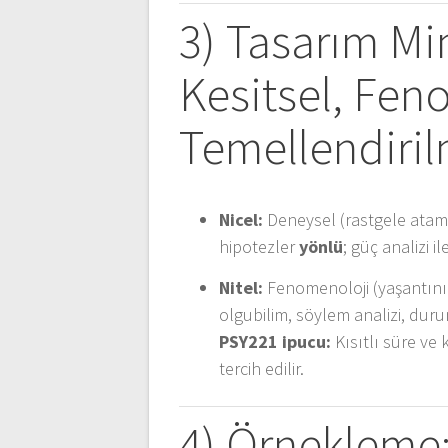
3) Tasarım Mi
Kesitsel, Fen
Temellendiri
Nicel:
Deneysel (rastgele atama
hipotezler
yönlü
; güç analizi i
Nitel:
Fenomenoloji (yaşantının
olgubilim, söylem analizi, dur
PSY221 ipucu:
Kısıtlı süre ve
tercih edilir.
4) Örnekleme: