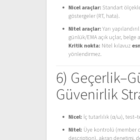
Nicel araçlar:
Standart ölçekle
göstergeler (RT, hata).
Nitel araçlar:
Yarı yapılandırı
günlük/EMA açık uçlar, belge an
Kritik nokta:
Nitel kılavuz
es
yönlendirmez.
6) Geçerlik–Gü
Güvenirlik Stra
Nicel:
İç tutarlılık (α/ω), test–
Nitel:
Üye kontrolü (member che
description), akran denetimi, d