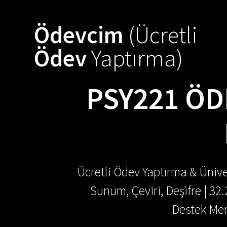
Skip
to
Ödevcim
(Ücretli
content
Ödev
Yaptırma)
PSY221 ÖDE
Ücretli Ödev Yaptırma & Ünive
Sunum, Çeviri, Deşifre | 32
Destek Mer