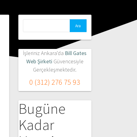
Arama:
İşleriniz Ankara'da
Bill Gates
Web Şirketi
Güvencesiyle
Gerçekleşmektedir.
0 (312) 276 75 93
Bugüne
Kadar