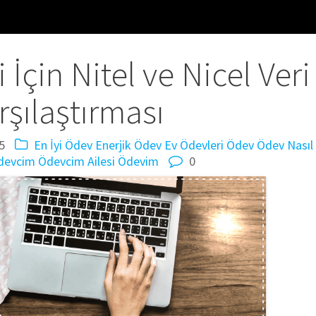
İçin Nitel ve Nicel Veri
rşılaştırması
5
En İyi Ödev
Enerjik Ödev
Ev Ödevleri
Ödev
Ödev Nasıl
devcim
Ödevcim Ailesi
Ödevim
0