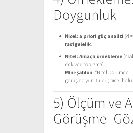
Doygunluk
Nicel:
a priori güç analizi
(d ≈
rastgelelik
.
Nitel:
Amaçlı örnekleme
(mak
dek veri toplama).
Mini-şablon:
“Nitel bölümde 12
görüşme yürütüldü; nicel bölü
5) Ölçüm ve A
Görüşme–Göz