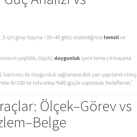
 .5 için grup başına ~35–40 gibi); olabildiğince
temsil
ve
simum çeşitlilik, ölçüt);
doygunluk
(yeni tema çıkmayana
 katılımcı ile doygunluk sağlanana dek yarı yapılandırılmış
mde N=100 ile orta etkiyi %80 güçle saptamak hedeflendi.”
raçlar: Ölçek–Görev vs
lem–Belge