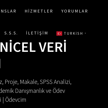
ANSLAR
HIZMETLER
YORUMLAR
S.S.S.
İLETIŞIM
TURKISH
▼
 NICEL VERI
I
, Proje, Makale, SPSS Analizi,
Akademik Danışmanlık ve Ödev
i | Ödevcim