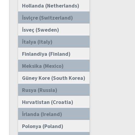
Hollanda (Netherlands)
İsviçre (Switzerland)
İsveç (Sweden)
İtalya (Italy)
Finlandiya (Finland)
Meksika (Mexico)
Güney Kore (South Korea)
Rusya (Russia)
Hırvatistan (Croatia)
İrlanda (Ireland)
Polonya (Poland)