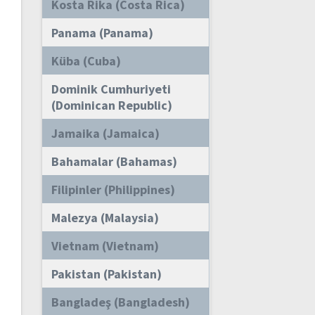
Kosta Rika (Costa Rica)
Panama (Panama)
Küba (Cuba)
Dominik Cumhuriyeti
(Dominican Republic)
Jamaika (Jamaica)
Bahamalar (Bahamas)
Filipinler (Philippines)
Malezya (Malaysia)
Vietnam (Vietnam)
Pakistan (Pakistan)
Bangladeş (Bangladesh)