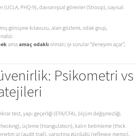
r (UCLA, PHQ-9), davranışsal görevler (Stroop), sayısal
lmış görüşme kılavuzu, alan gözlemi, odak grup,
alizi.
nek
ama
amaç odaklı
olmalı; iyi sorular “deneyimi açar”,
venirlik: Psikometri vs
tejileri
tekrar test, yapı geçerliği (EFA/CFA), ölçüm değişmezliği.
cking), üçleme (triangulation), kalın betimleme (thick
enetim izi (audit trail), yansıtma günlüğü (reflexive memo).