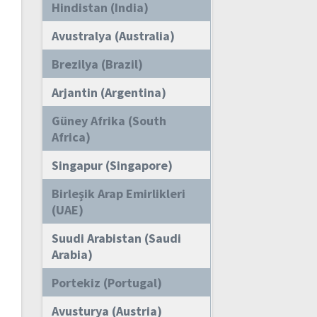
Hindistan (India)
Avustralya (Australia)
Brezilya (Brazil)
Arjantin (Argentina)
Güney Afrika (South
Africa)
Singapur (Singapore)
Birleşik Arap Emirlikleri
(UAE)
Suudi Arabistan (Saudi
Arabia)
Portekiz (Portugal)
Avusturya (Austria)