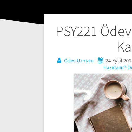
Yazı
PSY221 Ödevi 
gezinmesi
Ka
Ödev Uzmanı
24 Eylül 202
Hazırlanır?
Ö