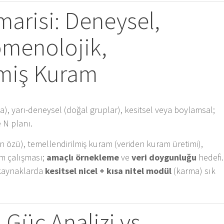
marisi: Deneysel,
omenolojik,
lmiş Kuram
), yarı-deneysel (doğal gruplar), kesitsel veya boylamsal;
le N planı.
 özü), temellendirilmiş kuram (veriden kuram üretimi),
um çalışması;
amaçlı örnekleme
ve
veri doygunluğu
hedefi.
 kaynaklarda
kesitsel nicel + kısa nitel modül
(karma) sık
 Güç Analizi vs