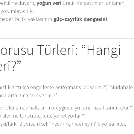
ektifine duyarlı,
yoğun veri
üretir. Varsayımlar: anlamın
 yorumlayıcılık.
hedef, bu iki yaklaşımın
güç–zayıflık dengesini
Sorusu Türleri: “Hangi
ri?”
nızlık arttıkça engelleme performansı düşer mi?”, “Müdahale
nda ortalama fark var mı?”
enciler sınav haftasının duygusal yükünü nasıl tanımlıyor?”,
pkileri ne tür stratejilerle yönetiyorlar?”
ki/fark” diyorsa nicel; “nasıl/niçin/deneyim” diyorsa nitel.