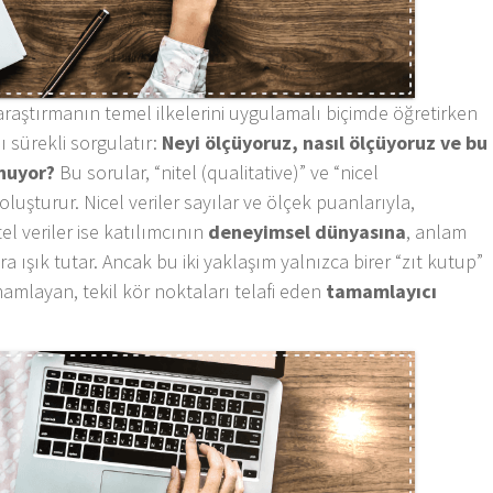
 araştırmanın temel ilkelerini uygulamalı biçimde öğretirken
ı sürekli sorgulatır:
Neyi ölçüyoruz, nasıl ölçüyoruz ve bu
unuyor?
Bu sorular, “nitel (qualitative)” ve “nicel
oluşturur. Nicel veriler sayılar ve ölçek puanlarıyla,
tel veriler ise katılımcının
deneyimsel dünyasına
, anlam
ışık tutar. Ancak bu iki yaklaşım yalnızca birer “zıt kutup”
amamlayan, tekil kör noktaları telafi eden
tamamlayıcı