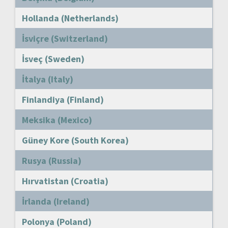
Hollanda (Netherlands)
İsviçre (Switzerland)
İsveç (Sweden)
İtalya (Italy)
Finlandiya (Finland)
Meksika (Mexico)
Güney Kore (South Korea)
Rusya (Russia)
Hırvatistan (Croatia)
İrlanda (Ireland)
Polonya (Poland)