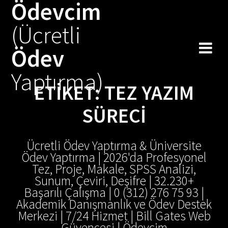
Ödevcim
Skip
to
(Ücretli
content
Ödev
Yaptırma)
ETIKET:
TEZ YAZIM
SÜRECI
Ücretli Ödev Yaptırma & Üniversite
Ödev Yaptırma | 2026'da Profesyonel
Tez, Proje, Makale, SPSS Analizi,
Sunum, Çeviri, Deşifre | 32.230+
Başarılı Çalışma | 0 (312) 276 75 93 |
Akademik Danışmanlık ve Ödev Destek
Merkezi | 7/24 Hizmet | Bill Gates Web
Güvencesi | Ödevcim