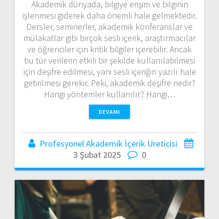
Akademik dünyada, bilgiye erişim ve bilginin
işlenmesi giderek daha önemli hale gelmektedir.
Dersler, seminerler, akademik konferanslar ve
mülakatlar gibi birçok sesli içerik, araştırmacılar
ve öğrenciler için kritik bilgiler içerebilir. Ancak
bu tür verilerin etkili bir şekilde kullanılabilmesi
için deşifre edilmesi, yani sesli içeriğin yazılı hale
getirilmesi gerekir. Peki, akademik deşifre nedir?
Hangi yöntemler kullanılır? Hangi…
DEVAMI
Profesyonel Akademik İçerik Üreticisi
3 Şubat 2025
0