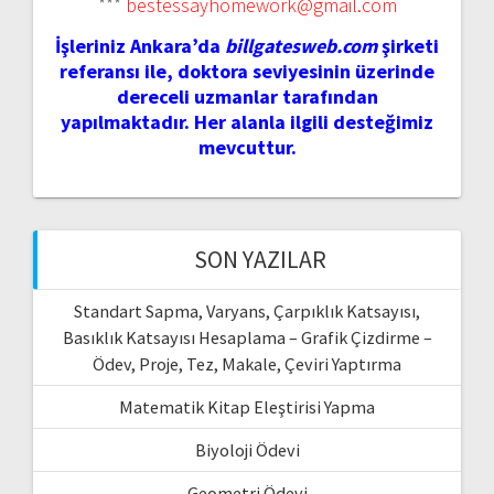
***
bestessayhomework@gmail.com
İşleriniz Ankara’da
billgatesweb.com
şirketi
referansı ile, doktora seviyesinin üzerinde
dereceli uzmanlar tarafından
yapılmaktadır. Her alanla ilgili desteğimiz
mevcuttur.
SON YAZILAR
Standart Sapma, Varyans, Çarpıklık Katsayısı,
Basıklık Katsayısı Hesaplama – Grafik Çizdirme –
Ödev, Proje, Tez, Makale, Çeviri Yaptırma
Matematik Kitap Eleştirisi Yapma
Biyoloji Ödevi
Geometri Ödevi