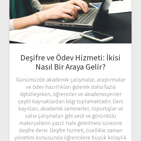
Deşifre ve Ödev Hizmeti: İkisi
Nasıl Bir Araya Gelir?
Günümüzde akademik çalışmalar, araştırmalar
ve ödev hazırlıkları giderek daha fazla
dijitalleşirken, öğrenciler ve akademisyenler
çeşitli kaynaklardan bilgi toplamaktadır. Ders
kayıtları, akademik seminerler, röportajlar ve
saha çalışmaları gibi sesli ve görüntülü
materyallerin yazılı hale getirilmesi sürecine
deşifre denir. Deşifre hizmeti, özellikle zaman
yönetimi konusunda öğrencilere büyük kolaylık