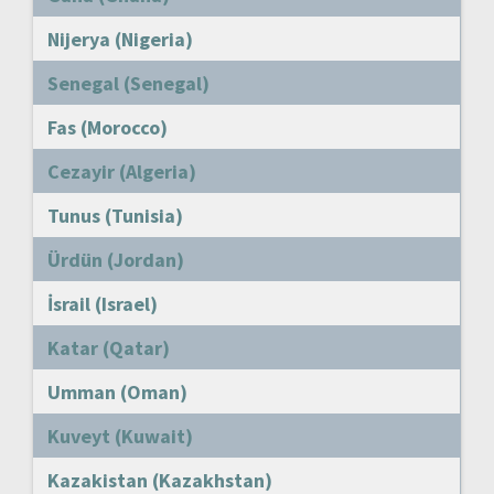
Nijerya (Nigeria)
Senegal (Senegal)
Fas (Morocco)
Cezayir (Algeria)
Tunus (Tunisia)
Ürdün (Jordan)
İsrail (Israel)
Katar (Qatar)
Umman (Oman)
Kuveyt (Kuwait)
Kazakistan (Kazakhstan)