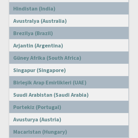
Hindistan (India)
Avustralya (Australia)
Brezilya (Brazil)
Arjantin (Argentina)
Güney Afrika (South Africa)
Singapur (Singapore)
Birleşik Arap Emirlikleri (UAE)
Suudi Arabistan (Saudi Arabia)
Portekiz (Portugal)
Avusturya (Austria)
Macaristan (Hungary)