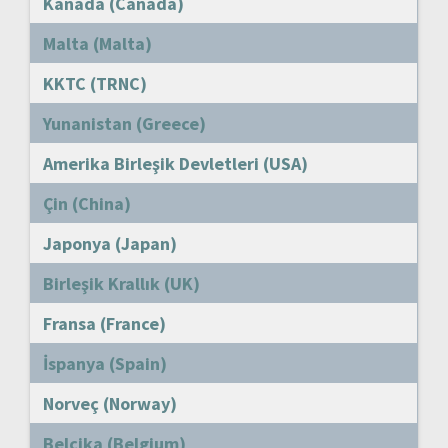
Kanada (Canada)
Malta (Malta)
KKTC (TRNC)
Yunanistan (Greece)
Amerika Birleşik Devletleri (USA)
Çin (China)
Japonya (Japan)
Birleşik Krallık (UK)
Fransa (France)
İspanya (Spain)
Norveç (Norway)
Belçika (Belgium)