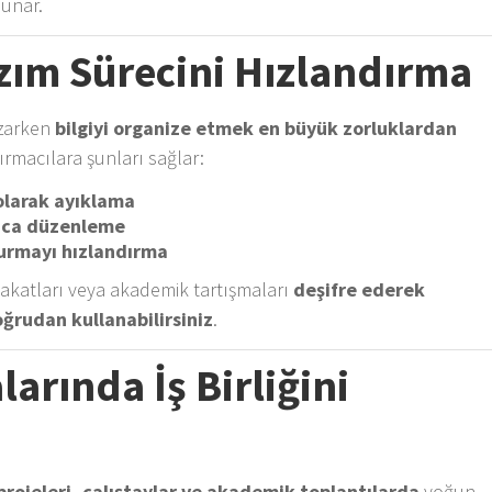
unar.
zım Sürecini Hızlandırma
azarken
bilgiyi organize etmek en büyük zorluklardan
tırmacılara şunları sağlar:
olarak ayıklama
zlıca düzenleme
turmayı hızlandırma
lakatları veya akademik tartışmaları
deşifre ederek
ğrudan kullanabilirsiniz
.
arında İş Birliğini
projeleri, çalıştaylar ve akademik toplantılarda
yoğun