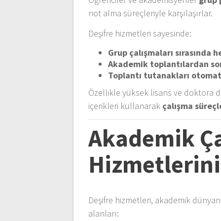
not alma süreçleriyle karşılaşırlar.
Deşifre hizmetleri sayesinde:
Grup çalışmaları sırasında he
Akademik toplantılardan sonra
Toplantı tutanakları otomati
Özellikle yüksek lisans ve doktora 
içerikleri kullanarak
çalışma süreçle
Akademik Ça
Hizmetlerini
Deşifre hizmetleri, akademik dünyanı
alanları: