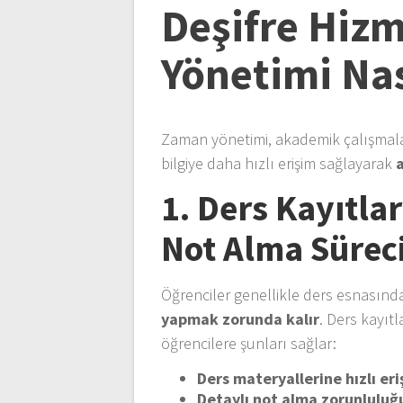
Deşifre Hizm
Yönetimi Nas
Zaman yönetimi, akademik çalışmalard
bilgiye daha hızlı erişim sağlayarak
1. Ders Kayıtlar
Not Alma Sürec
Öğrenciler genellikle ders esnasın
yapmak zorunda kalır
. Ders kayıt
öğrencilere şunları sağlar:
Ders materyallerine hızlı er
Detaylı not alma zorunlulu