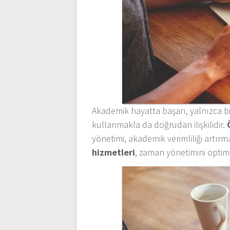
Akademik hayatta başarı, yalnızca bil
kullanmakla da doğrudan ilişkilidir.
yönetimi, akademik verimliliği artırm
hizmetleri
, zaman yönetimini optimi