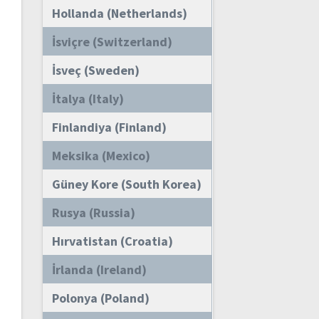
Hollanda (Netherlands)
İsviçre (Switzerland)
İsveç (Sweden)
İtalya (Italy)
Finlandiya (Finland)
Meksika (Mexico)
Güney Kore (South Korea)
Rusya (Russia)
Hırvatistan (Croatia)
İrlanda (Ireland)
Polonya (Poland)