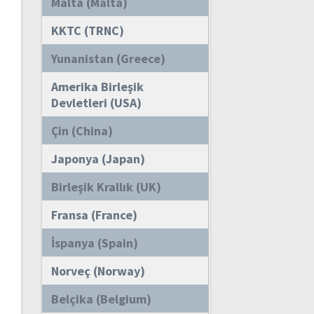
Malta (Malta)
KKTC (TRNC)
Yunanistan (Greece)
Amerika Birleşik
Devletleri (USA)
Çin (China)
Japonya (Japan)
Birleşik Krallık (UK)
Fransa (France)
İspanya (Spain)
Norveç (Norway)
Belçika (Belgium)