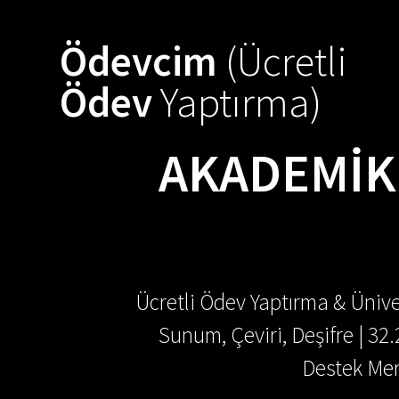
Skip
to
Ödevcim
(Ücretli
content
Ödev
Yaptırma)
AKADEMIK 
Ücretli Ödev Yaptırma & Ünive
Sunum, Çeviri, Deşifre | 32
Destek Mer