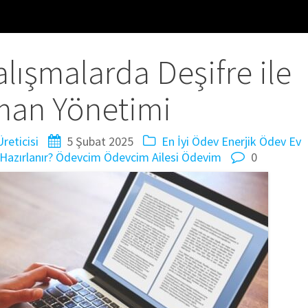
ışmalarda Deşifre ile
an Yönetimi
reticisi
5 Şubat 2025
En İyi Ödev
Enerjik Ödev
Ev
Hazırlanır?
Ödevcim
Ödevcim Ailesi
Ödevim
0