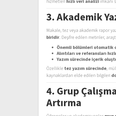
hizmetleri
hızlı veri analizi
imkanı s
3. Akademik Ya
Makale, tez veya akademik rapor y
biridir
. Deşifre edilen metinler, araş
Önemli bölümleri otomatik 
Alıntıları ve referansları hı
Yazım sürecinde içerik oluş
Özellikle
tez yazım sürecinde
, mü
kaynaklardan elde edilen bilgileri
do
4. Grup Çalışmal
Artırma
Öğrenciler ve akademisyenler
grup 