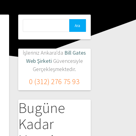
Arama:
İşleriniz Ankara'da
Bill Gates
Web Şirketi
Güvencesiyle
Gerçekleşmektedir.
0 (312) 276 75 93
Bugüne
Kadar