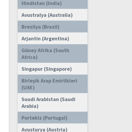
Hindistan (India)
Avustralya (Australia)
Brezilya (Brazil)
Arjantin (Argentina)
Güney Afrika (South
Africa)
Singapur (Singapore)
Birleşik Arap Emirlikleri
(UAE)
Suudi Arabistan (Saudi
Arabia)
Portekiz (Portugal)
Avusturya (Austria)