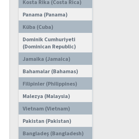
Kosta Rika (Costa Rica)
Panama (Panama)
Küba (Cuba)
Dominik Cumhuriyeti
(Dominican Republic)
Jamaika (Jamaica)
Bahamalar (Bahamas)
Filipinler (Philippines)
Malezya (Malaysia)
Vietnam (Vietnam)
Pakistan (Pakistan)
Bangladeş (Bangladesh)