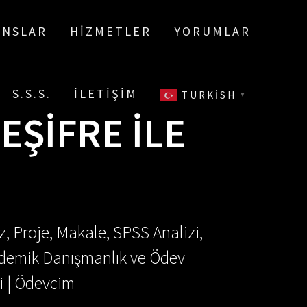
ANSLAR
HIZMETLER
YORUMLAR
S.S.S.
İLETIŞIM
TURKISH
▼
EŞIFRE ILE
, Proje, Makale, SPSS Analizi,
Akademik Danışmanlık ve Ödev
i | Ödevcim