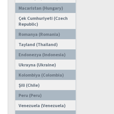
Macaristan (Hungary)
Çek Cumhuriyeti (Czech
Republic)
Romanya (Romania)
Tayland (Thailand)
Endonezya (Indonesia)
Ukrayna (Ukraine)
Kolombiya (Colombia)
Şili (Chile)
Peru (Peru)
Venezuela (Venezuela)