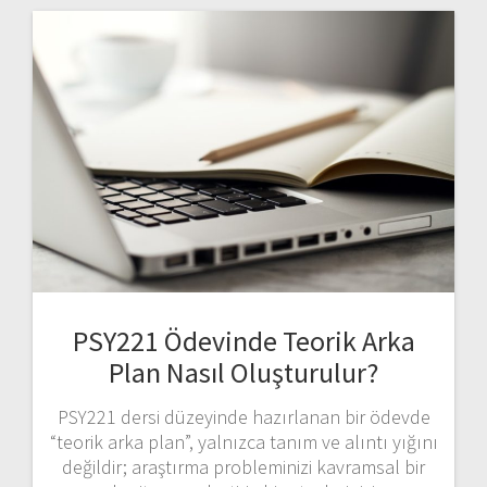
PSY221 Ödevinde Teorik Arka
Plan Nasıl Oluşturulur?
PSY221 dersi düzeyinde hazırlanan bir ödevde
“teorik arka plan”, yalnızca tanım ve alıntı yığını
değildir; araştırma probleminizi kavramsal bir