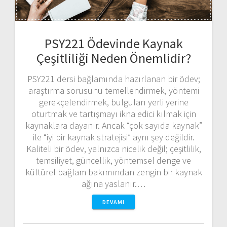
PSY221 Ödevinde Kaynak
Çeşitliliği Neden Önemlidir?
PSY221 dersi bağlamında hazırlanan bir ödev;
araştırma sorusunu temellendirmek, yöntemi
gerekçelendirmek, bulguları yerli yerine
oturtmak ve tartışmayı ikna edici kılmak için
kaynaklara dayanır. Ancak “çok sayıda kaynak”
ile “iyi bir kaynak stratejisi” aynı şey değildir.
Kaliteli bir ödev, yalnızca nicelik değil; çeşitlilik,
temsiliyet, güncellik, yöntemsel denge ve
kültürel bağlam bakımından zengin bir kaynak
ağına yaslanır.…
DEVAMI