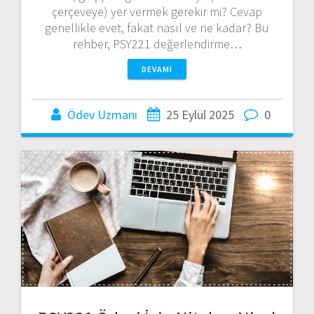
çerçeveye) yer vermek gerekir mi? Cevap
genellikle evet, fakat nasıl ve ne kadar? Bu
rehber, PSY221 değerlendirme…
DEVAMI
Ödev Uzmanı
25 Eylül 2025
0