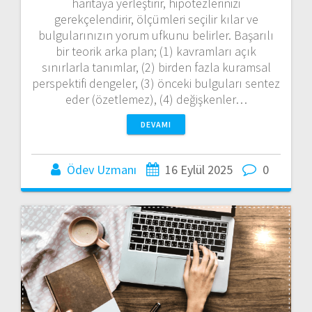
haritaya yerleştirir, hipotezlerinizi
gerekçelendirir, ölçümleri seçilir kılar ve
bulgularınızın yorum ufkunu belirler. Başarılı
bir teorik arka plan; (1) kavramları açık
sınırlarla tanımlar, (2) birden fazla kuramsal
perspektifi dengeler, (3) önceki bulguları sentez
eder (özetlemez), (4) değişkenler…
DEVAMI
Ödev Uzmanı
16 Eylül 2025
0