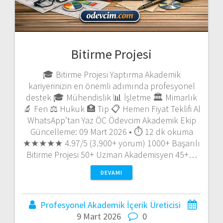
Bitirme Projesi
🎓 Bitirme Projesi Yaptırma Akademik
kariyerinizin en önemli adımında profesyonel
destek 🎓 Mühendislik 📊 İşletme 🏛️ Mimarlık
🔬 Fen ⚖️ Hukuk 🏥 Tıp 📋 Hemen Fiyat Teklifi Al
WhatsApp’tan Yaz ÖC Ödevcim Akademik Ekip
Güncelleme: 09 Mart 2026 • ⏱️ 12 dk okuma
★★★★★ 4.97/5 (3.900+ yorum) 1000+ Başarılı
Bitirme Projesi 50+ Uzman Akademisyen 45+…
DEVAMI
Profesyonel Akademik İçerik Üreticisi
9 Mart 2026
0