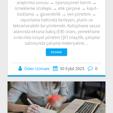
araştırma sorusu → operasyonel tanım →
örnekleme stratejisi → etik çerçeve → kayıt–
kodlama → güvenilirlik → veri yönetimi →
raporlama hattında ilerleyen, planlı ve
tekrarlanabilir bir yöntemdir. Kütüphane sessiz
alanında ekrana bakış (EB) oranı, yemekhane
sırasında sosyal yönelim (ŞY) olay/dk, çalışma
salonunda çalışma materyaline…
DEVAMI
Ödev Uzmanı
30 Eylül 2025
0