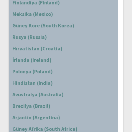
Finlandiya (Finland)
Meksika (Mexico)
Güney Kore (South Korea)
Rusya (Russia)
Hırvatistan (Croatia)
İrlanda (Ireland)
Polonya (Poland)
Hindistan (India)
Avustralya (Australia)
Brezilya (Brazil)
Arjantin (Argentina)
Güney Afrika (South Africa)