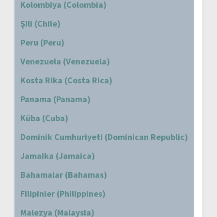
Kolombiya (Colombia)
Şili (Chile)
Peru (Peru)
Venezuela (Venezuela)
Kosta Rika (Costa Rica)
Panama (Panama)
Küba (Cuba)
Dominik Cumhuriyeti (Dominican Republic)
Jamaika (Jamaica)
Bahamalar (Bahamas)
Filipinler (Philippines)
Malezya (Malaysia)