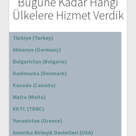
Bugüne Kadar Hangi
Ülkelere Hizmet Verdik
Türkiye (Turkey)
Almanya (Germany)
Bulgaristan (Bulgaria)
Danimarka (Denmark)
Kanada (Canada)
Malta (Malta)
KKTC (TRNC)
Yunanistan (Greece)
Amerika Birleşik Devletleri (USA)