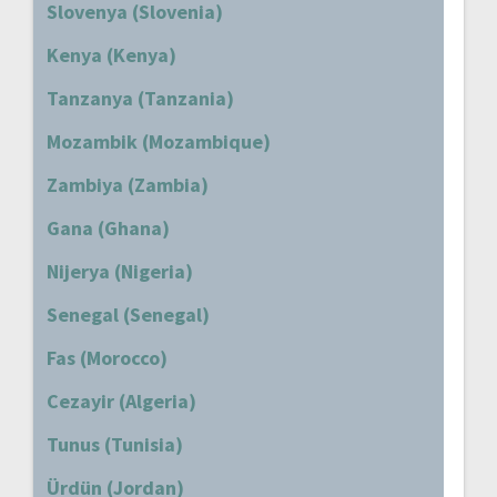
Slovenya (Slovenia)
Kenya (Kenya)
Tanzanya (Tanzania)
Mozambik (Mozambique)
Zambiya (Zambia)
Gana (Ghana)
Nijerya (Nigeria)
Senegal (Senegal)
Fas (Morocco)
Cezayir (Algeria)
Tunus (Tunisia)
Ürdün (Jordan)