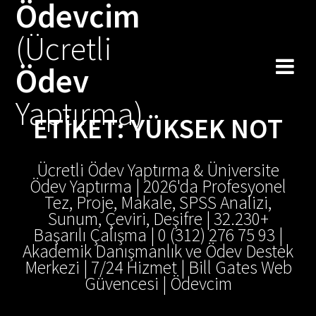
Ödevcim
Skip
to
(Ücretli
content
Ödev
Yaptırma)
ETIKET:
YÜKSEK NOT
Ücretli Ödev Yaptırma & Üniversite
Ödev Yaptırma | 2026'da Profesyonel
Tez, Proje, Makale, SPSS Analizi,
Sunum, Çeviri, Deşifre | 32.230+
Başarılı Çalışma | 0 (312) 276 75 93 |
Akademik Danışmanlık ve Ödev Destek
Merkezi | 7/24 Hizmet | Bill Gates Web
Güvencesi | Ödevcim