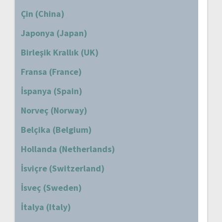
Çin (China)
Japonya (Japan)
Birleşik Krallık (UK)
Fransa (France)
İspanya (Spain)
Norveç (Norway)
Belçika (Belgium)
Hollanda (Netherlands)
İsviçre (Switzerland)
İsveç (Sweden)
İtalya (Italy)