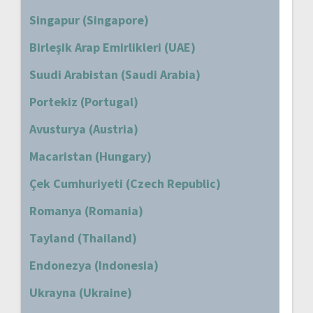
Singapur (Singapore)
Birleşik Arap Emirlikleri (UAE)
Suudi Arabistan (Saudi Arabia)
Portekiz (Portugal)
Avusturya (Austria)
Macaristan (Hungary)
Çek Cumhuriyeti (Czech Republic)
Romanya (Romania)
Tayland (Thailand)
Endonezya (Indonesia)
Ukrayna (Ukraine)