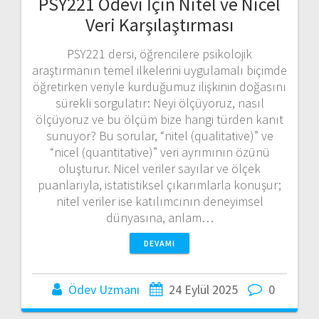
PSY221 Ödevi İçin Nitel ve Nicel
Veri Karşılaştırması
PSY221 dersi, öğrencilere psikolojik
araştırmanın temel ilkelerini uygulamalı biçimde
öğretirken veriyle kurduğumuz ilişkinin doğasını
sürekli sorgulatır: Neyi ölçüyoruz, nasıl
ölçüyoruz ve bu ölçüm bize hangi türden kanıt
sunuyor? Bu sorular, “nitel (qualitative)” ve
“nicel (quantitative)” veri ayrımının özünü
oluşturur. Nicel veriler sayılar ve ölçek
puanlarıyla, istatistiksel çıkarımlarla konuşur;
nitel veriler ise katılımcının deneyimsel
dünyasına, anlam…
DEVAMI
Ödev Uzmanı
24 Eylül 2025
0