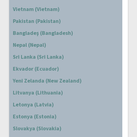
Vietnam (Vietnam)
Pakistan (Pakistan)
Bangladeş (Bangladesh)
Nepal (Nepal)
Sri Lanka (Sri Lanka)
Ekvador (Ecuador)
Yeni Zelanda (New Zealand)
Litvanya (Lithuania)
Letonya (Latvia)
Estonya (Estonia)
Slovakya (Slovakia)