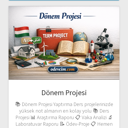
Dönem Projesi
📚 Dönem Projesi Yaptırma Ders projelerinizde
yüksek not almanın en kolay yolu 📚 Ders
Projesi 📊 Araştırma Raporu 📋 Vaka Analizi 🔬
Laboratuvar Raporu 📝 Ödev-Proje 📋 Hemen