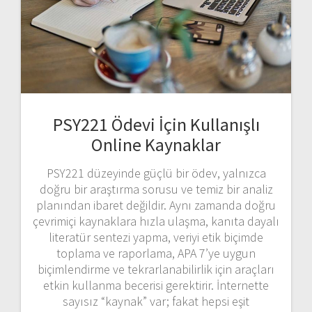
PSY221 Ödevi İçin Kullanışlı
Online Kaynaklar
PSY221 düzeyinde güçlü bir ödev, yalnızca
doğru bir araştırma sorusu ve temiz bir analiz
planından ibaret değildir. Aynı zamanda doğru
çevrimiçi kaynaklara hızla ulaşma, kanıta dayalı
literatür sentezi yapma, veriyi etik biçimde
toplama ve raporlama, APA 7’ye uygun
biçimlendirme ve tekrarlanabilirlik için araçları
etkin kullanma becerisi gerektirir. İnternette
sayısız “kaynak” var; fakat hepsi eşit