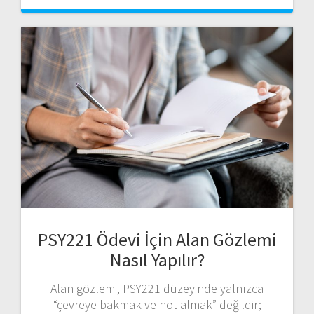
PSY221 Ödevi İçin Alan Gözlemi
Nasıl Yapılır?
Alan gözlemi, PSY221 düzeyinde yalnızca
“çevreye bakmak ve not almak” değildir;