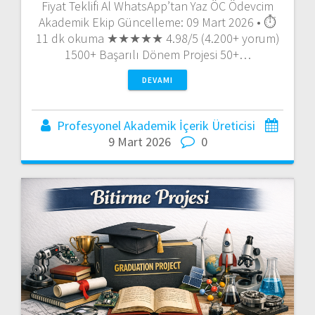
Fiyat Teklifi Al WhatsApp’tan Yaz ÖC Ödevcim
Akademik Ekip Güncelleme: 09 Mart 2026 • ⏱️
11 dk okuma ★★★★★ 4.98/5 (4.200+ yorum)
1500+ Başarılı Dönem Projesi 50+…
DEVAMI
Profesyonel Akademik İçerik Üreticisi
9 Mart 2026
0