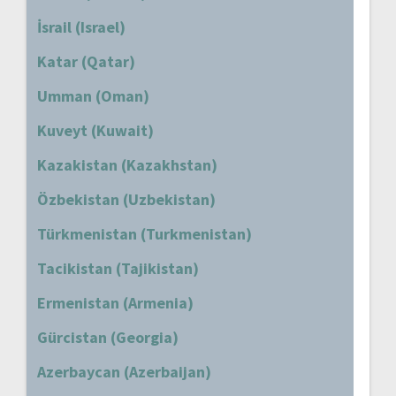
İsrail (Israel)
Katar (Qatar)
Umman (Oman)
Kuveyt (Kuwait)
Kazakistan (Kazakhstan)
Özbekistan (Uzbekistan)
Türkmenistan (Turkmenistan)
Tacikistan (Tajikistan)
Ermenistan (Armenia)
Gürcistan (Georgia)
Azerbaycan (Azerbaijan)