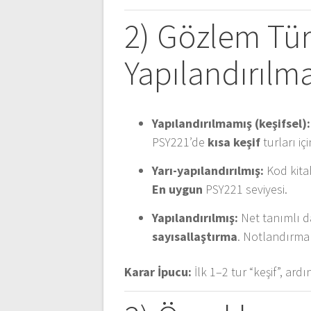
2) Gözlem Tü
Yapılandırılm
Yapılandırılmamış (keşifsel):
PSY221’de
kısa keşif
turları içi
Yarı-yapılandırılmış:
Kod kitab
En uygun
PSY221 seviyesi.
Yapılandırılmış:
Net tanımlı d
sayısallaştırma
. Notlandırma 
Karar İpucu:
İlk 1–2 tur “keşif”, ar