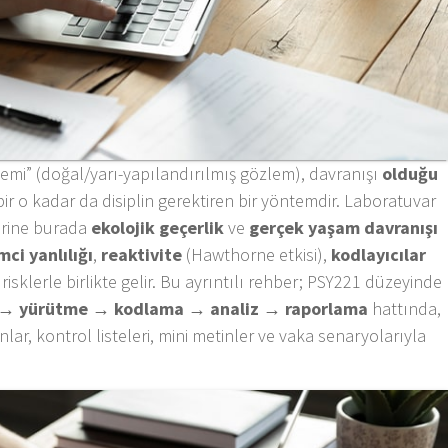
mi” (doğal/yarı-yapılandırılmış gözlem), davranışı
olduğu
r o kadar da disiplin gerektiren bir yöntemdir. Laboratuvar
rine burada
ekolojik geçerlik
ve
gerçek yaşam davranışı
ci yanlılığı
,
reaktivite
(Hawthorne etkisi),
kodlayıcılar
 risklerle birlikte gelir. Bu ayrıntılı rehber; PSY221 düzeyinde
 → yürütme → kodlama → analiz → raporlama
hattında,
ar, kontrol listeleri, mini metinler ve vaka senaryolarıyla