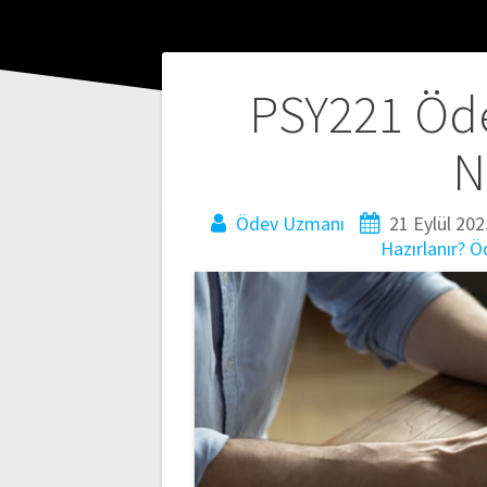
Yazı
PSY221 Öde
gezinmesi
N
Ödev Uzmanı
21 Eylül 202
Hazırlanır?
Ö