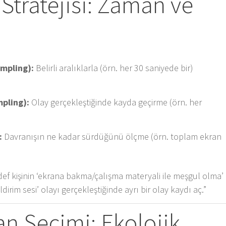
Stratejisi: Zaman ve
mpling):
Belirli aralıklarla (örn. her 30 saniyede bir)
pling):
Olay gerçekleştiğinde kayda geçirme (örn. her
:
Davranışın ne kadar sürdüğünü ölçme (örn. toplam ekran
def kişinin ‘ekrana bakma/çalışma materyali ile meşgul olma’
irim sesi’ olayı gerçekleştiğinde ayrı bir olay kaydı aç.”
an Seçimi: Ekolojik