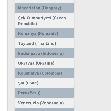
Macaristan (Hungary)
Çek Cumhuriyeti (Czech
Republic)
Romanya (Romania)
Tayland (Thailand)
Endonezya (Indonesia)
Ukrayna (Ukraine)
Kolombiya (Colombia)
Şili (Chile)
Peru (Peru)
Venezuela (Venezuela)