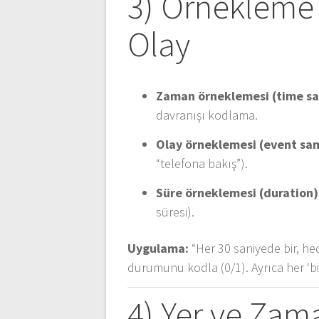
3) Örnekleme 
Olay
Zaman örneklemesi (time sa
davranışı kodlama.
Olay örneklemesi (event sam
“telefona bakış”).
Süre örneklemesi (duration)
süresi).
Uygulama:
“Her 30 saniyede bir, he
durumunu kodla (0/1). Ayrıca her ‘bild
4) Yer ve Zam