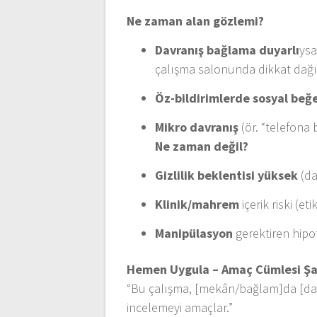
Ne zaman alan gözlemi?
Davranış bağlama duyarlı
ysa
çalışma salonunda dikkat dağıt
Öz-bildirimlerde sosyal beğe
Mikro davranış
(ör. “telefona 
Ne zaman değil?
Gizlilik beklentisi yüksek
(da
Klinik/mahrem
içerik riski (eti
Manipülasyon
gerektiren hipot
Hemen Uygula – Amaç Cümlesi Şa
“Bu çalışma, [mekân/bağlam]da [davra
incelemeyi amaçlar.”