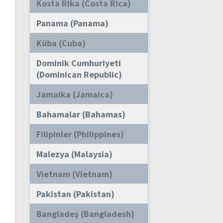
Kosta Rika (Costa Rica)
Panama (Panama)
Küba (Cuba)
Dominik Cumhuriyeti
(Dominican Republic)
Jamaika (Jamaica)
Bahamalar (Bahamas)
Filipinler (Philippines)
Malezya (Malaysia)
Vietnam (Vietnam)
Pakistan (Pakistan)
Bangladeş (Bangladesh)