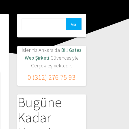
Arama:
İşleriniz Ankara'da
Bill Gates
Web Şirketi
Güvencesiyle
Gerçekleşmektedir.
0 (312) 276 75 93
Bugüne
Kadar