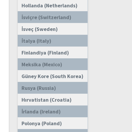
Hollanda (Netherlands)
İsviçre (Switzerland)
İsveç (Sweden)
İtalya (Italy)
Finlandiya (Finland)
Meksika (Mexico)
Güney Kore (South Korea)
Rusya (Russia)
Hırvatistan (Croatia)
İrlanda (Ireland)
Polonya (Poland)