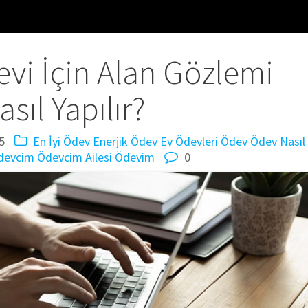
vi İçin Alan Gözlemi
asıl Yapılır?
5
En İyi Ödev
Enerjik Ödev
Ev Ödevleri
Ödev
Ödev Nasıl
devcim
Ödevcim Ailesi
Ödevim
0