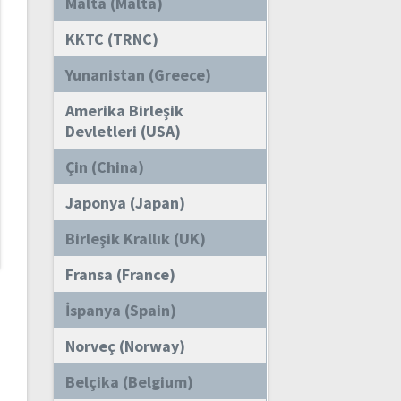
Malta (Malta)
KKTC (TRNC)
Yunanistan (Greece)
Amerika Birleşik
Devletleri (USA)
Çin (China)
Japonya (Japan)
Birleşik Krallık (UK)
Fransa (France)
İspanya (Spain)
Norveç (Norway)
Belçika (Belgium)