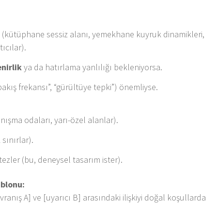
 (kütüphane sessiz alanı, yemekhane kuyruk dinamikleri,
ıcılar).
nirlik
ya da hatırlama yanlılığı bekleniyorsa.
bakış frekansı”, “gürültüye tepki”) önemliyse.
nışma odaları, yarı-özel alanlar).
k sınırlar).
ezler (bu, deneysel tasarım ister).
blonu:
nış A] ve [uyarıcı B] arasındaki ilişkiyi doğal koşullarda