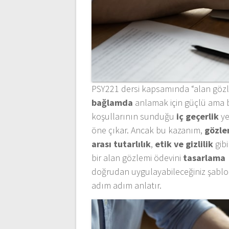
PSY221 dersi kapsamında “alan gözle
bağlamda
anlamak için güçlü ama bi
koşullarının sunduğu
iç geçerlik
ye
öne çıkar. Ancak bu kazanım,
gözlem
arası tutarlılık
,
etik ve gizlilik
gibi
bir alan gözlemi ödevini
tasarlama
doğrudan uygulayabileceğiniz şablonl
adım adım anlatır.