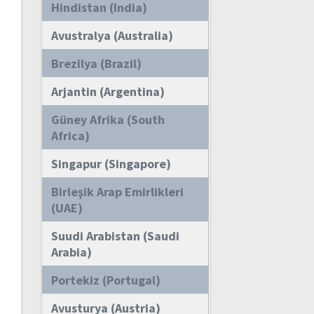
Hindistan (India)
Avustralya (Australia)
Brezilya (Brazil)
Arjantin (Argentina)
Güney Afrika (South
Africa)
Singapur (Singapore)
Birleşik Arap Emirlikleri
(UAE)
Suudi Arabistan (Saudi
Arabia)
Portekiz (Portugal)
Avusturya (Austria)