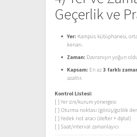
Geçerlik ve Pr
Yer:
Kampüs kütüphanesi, ortak
kenarı.
Zaman:
Davranışın yoğun olduğ
Kapsam:
En az
3 farklı zama
azaltır.
Kontrol Listesi:
[ ] Yer izni/kurum yönergesi
[ ] Oturma noktası (görüş/gizlilik de
[ ] Yedek not aracı (defter + dijital)
[ ] Saat/interval zamanlayıcı