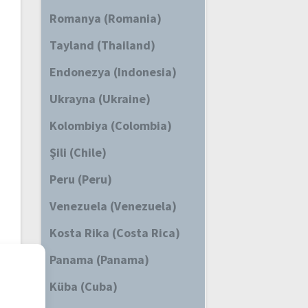
Romanya (Romania)
Tayland (Thailand)
Endonezya (Indonesia)
Ukrayna (Ukraine)
Kolombiya (Colombia)
Şili (Chile)
Peru (Peru)
Venezuela (Venezuela)
Kosta Rika (Costa Rica)
Panama (Panama)
Küba (Cuba)