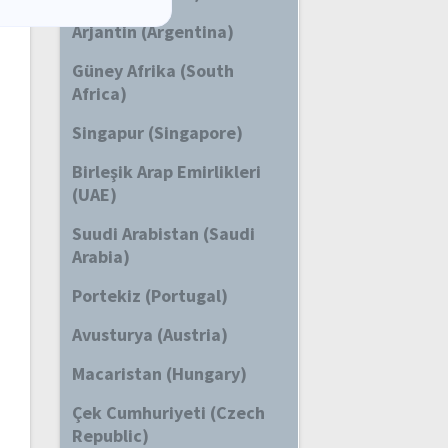
Arjantin (Argentina)
Güney Afrika (South
Africa)
Singapur (Singapore)
Birleşik Arap Emirlikleri
(UAE)
Suudi Arabistan (Saudi
Arabia)
Portekiz (Portugal)
Avusturya (Austria)
Macaristan (Hungary)
Çek Cumhuriyeti (Czech
Republic)