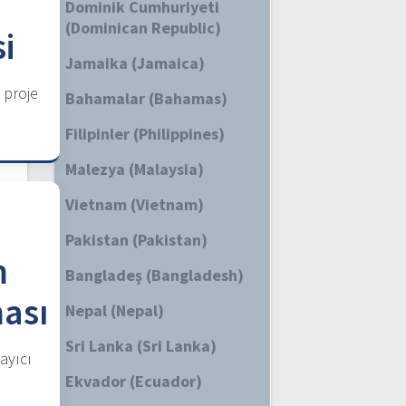
e
Dominik Cumhuriyeti
(Dominican Republic)
i
Jamaika (Jamaica)
 proje
Bahamalar (Bahamas)
Filipinler (Philippines)
Malezya (Malaysia)
Vietnam (Vietnam)
Pakistan (Pakistan)
m
Bangladeş (Bangladesh)
ması
Nepal (Nepal)
Sri Lanka (Sri Lanka)
ayıcı
Ekvador (Ecuador)