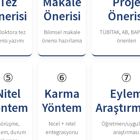
Tez
Makale
Proj
nerisi
Önerisi
Öneris
Doktora tez
Bilimsel makale
TÜBİTAK, AB, BAP
risi yazımı
önerisi hazırlama
önerileri
⑤
⑥
⑦
Nitel
Karma
Eyle
öntem
Yöntem
Araştır
örüşme,
Nicel + nitel
Öğretmen/uygul
lem, durum
entegrasyonu
araştırması