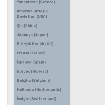
Yunanistan (Greece)
Amerika Birleşik
Devletleri (USA)
Çin (China)
Japonya (Japan)
Birleşik Krallık (UK)
Fransa (France)
İspanya (Spain)
Norveç (Norway)
Belçika (Belgium)
Hollanda (Netherlands)
İsviçre (Switzerland)