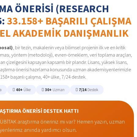
RMA ÖNERISI (RESEARCH
6:
33.158+ BAŞARILI ÇALIŞMA
EL AKADEMIK DANIŞMANLIK
posal)
, bir tezin, makalenin veya bilimsel projenin ilk ve en kritik
araması, yöntem (metodoloji), evren-örneklem, veri toplama araçları,
aman çizelgesini kapsayan kapsamlı bir plandır. Lisans, yüksek lisans,
araştırma önerisi hazırlama konusunda uzman akademisyenlerimizle
.158+ başarılı çalışma, 40+ ülke, 7/24 destek.
a
40+
Ülke
30+
Uzman
7/24
Destek
RAŞTIRMA ÖNERİSİ DESTEK HATTI
a TÜBİTAK araştırma öneriniz mi var? Hemen yazın, uzman
enlerimiz anında yardımcı olsun.