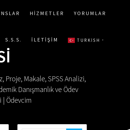
ANSLAR
HIZMETLER
YORUMLAR
S.S.S.
İLETIŞIM
TURKISH
▼
SI
, Proje, Makale, SPSS Analizi,
Akademik Danışmanlık ve Ödev
i | Ödevcim