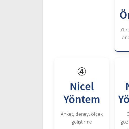
Ö
YL/
öne
④
Nicel
Yöntem
Y
Anket, deney, ölçek
G
geliştirme
göz