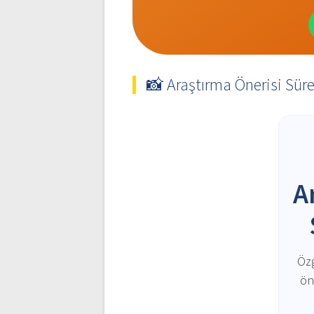
📸 Araştırma Önerisi Sür
A
Özg
ön