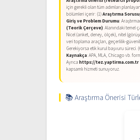
Araştırma önerisi (research propo
için gerekli olan tüm adımları planlaya
bölümleri içerir: (1)
Araştırma Sorus
Giriş ve Problem Durumu
: Araştırm
(Teorik Çerçeve)
: Alanındaki temel ça
Nicel (anket, deney, ölçek), nitel (g
veri toplama araçları, geçerlilik-güvenil
Gerekiyorsa etik kurul başvuru süreci. (
Kaynakça
: APA, MLA, Chicago vb. for
Ayrıca
https://tez.yaptirma.com.tr
kapsamlı hizmeti sunuyoruz.
📚 Araştırma Önerisi Türle