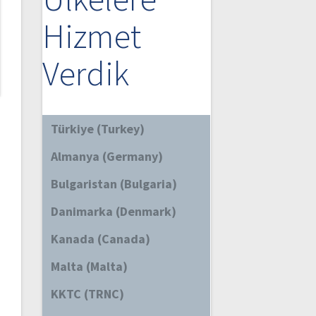
Hizmet
Verdik
Türkiye (Turkey)
Almanya (Germany)
Bulgaristan (Bulgaria)
Danimarka (Denmark)
Kanada (Canada)
Malta (Malta)
KKTC (TRNC)