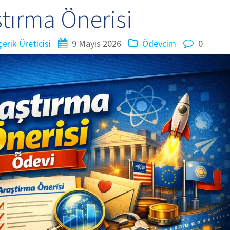
ştırma Önerisi
erik Üreticisi
9 Mayıs 2026
Ödevcim
0