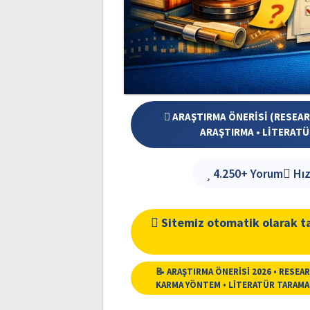
ARAŞTIRMA ÖNERİSİ (RESEARC
ARAŞTIRMA • LİTERATÜR
4.250+ Yorum
Hız
Sitemiz otomatik olarak ta
📝 ARAŞTIRMA ÖNERİSİ 2026 • RESEA
KARMA YÖNTEM • LİTERATÜR TARAMASI