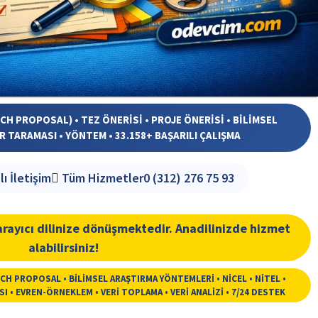
H PROPOSAL) • TEZ ÖNERİSİ • PROJE ÖNERİSİ • BİLİMSEL
 TARAMASI • YÖNTEM • 33.158+ BAŞARILI ÇALIŞMA
lı İletişim
Tüm Hizmetler
0 (312) 276 75 93
rayıcı dilinize dönüşmektedir. Anadilinizde hizmet
alabilirsiniz!
RCH PROPOSAL • BİLİMSEL ARAŞTIRMA YÖNTEMLERİ • NİCEL • NİTEL •
 • EVREN-ÖRNEKLEM • VERİ TOPLAMA • VERİ ANALİZİ • 7/24 DESTEK