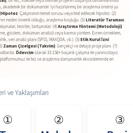
sal)
, bir tez, makale veya bilimsel projenin başarıyla tamamlanması
n, akademik bir dokümandır. İyi hazırlanmış bir araştırma önerisi şu
u/Hipotez
: Çalışmanın temel sorusu veya test edilecek hipotez. (2)
anın neden önemli olduğu, araştırma boşluğu. (3)
Literatür Taraması
lışmalar, teoriler, tartışmalar. (4)
Araştırma Yöntemi (Metodoloji)
:
örüşme, gözlem, doküman analizi) veya karma yöntem. Evren-örneklem,
irlik, veri analiz planı (SPSS, MAXQDA, vb.). (5)
Etik Kurul İzni
:
6)
Zaman Çizelgesi (Takvim)
: Gerçekçi ve detaylı proje planı. (7)
matlarda.
Ödevcim
olarak 33.158+ başarılı çalışma ile yanınızdayız.
platformumuz ile tez ve araştırma danışmanlık ekosisteminde en
ri ve Yaklaşımları
①
②
③