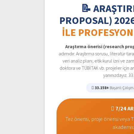
📝 ARAŞTI
PROPOSAL) 202
ILE PROFESYON
Araştırma önerisi (research pro
adımıdır. Araştırma sorusu, literatür t
veri analiz planı, etik kurul izni ve z
doktora ve TÜBİTAK vb. projeler için 
yanınızdayız. 33
33.158+
Başarılı Çalışm
7/24 A
Tez önerisi, proje önerisi vey
akademisy