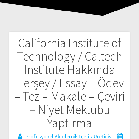
California Institute of
Yazı
Technology / Caltech
gezinmesi
Institute Hakkında
Herşey / Essay – Ödev
– Tez – Makale – Çeviri
– Niyet Mektubu
Yaptırma
Profesyonel Akademik İçerik Üreticisi