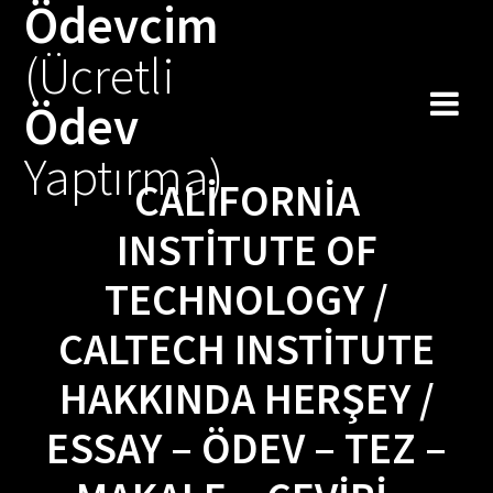
Ödevcim
Skip
to
(Ücretli
content
Ödev
Yaptırma)
CALIFORNIA
INSTITUTE OF
TECHNOLOGY /
CALTECH INSTITUTE
HAKKINDA HERŞEY /
ESSAY – ÖDEV – TEZ –