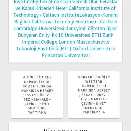
InstituteEğitim Almak İçin Gerekli Olan Evraklar
ve Kabul Kriterleri Neler
California Institute of
Technology / Caltech InstituteLokasyon-Konum
Bilgileri
California Teknoloji Enstitüsü - CalTech
Cambridge Üniversitesi
deneyimli öğretim üyesi
Dünyanın En İyi İlk 10 Üniversitesi
ETH Zürih
Imperial College London
Massachusetts
Teknoloji Enstitüsü (MIT)
Oxford Üniversitesi
Princeton Universitesi
ÖNCEKI
SONRAKI
ÖNCEKI:
UCF /
SONRAKI:
TRINITY
YAZI:
YAZI:
WESTERN
UNIVERSITY OF
ÜNIVERSITESI
SOUTH FLORIDA
HAKKINDA HERŞEY
HAKKINDA HERŞEY
/ ESSAY – ÖDEV –
/ ESSAY – ÖDEV –
TEZ – MAKALE –
TEZ – MAKALE –
ÇEVIRI – NIYET
ÇEVIRI – NIYET
MEKTUBU
MEKTUBU
YAPTIRMA
YAPTIRMA
Bir yanıt yazın