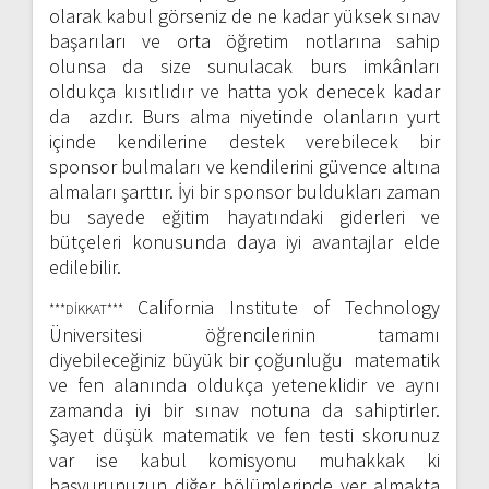
olarak kabul görseniz de ne kadar yüksek sınav
başarıları ve orta öğretim notlarına sahip
olunsa da size sunulacak burs imkânları
oldukça kısıtlıdır ve hatta yok denecek kadar
da azdır. Burs alma niyetinde olanların yurt
içinde kendilerine destek verebilecek bir
sponsor bulmaları ve kendilerini güvence altına
almaları şarttır. İyi bir sponsor buldukları zaman
bu sayede eğitim hayatındaki giderleri ve
bütçeleri konusunda daya iyi avantajlar elde
edilebilir.
California Institute of Technology
***DİKKAT***
Üniversitesi öğrencilerinin tamamı
diyebileceğiniz büyük bir çoğunluğu matematik
ve fen alanında oldukça yeteneklidir ve aynı
zamanda iyi bir sınav notuna da sahiptirler.
Şayet düşük matematik ve fen testi skorunuz
var ise kabul komisyonu muhakkak ki
başvurunuzun diğer bölümlerinde yer almakta