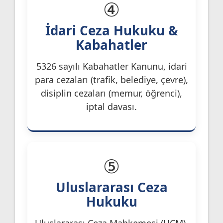
④
İdari Ceza Hukuku &
Kabahatler
5326 sayılı Kabahatler Kanunu, idari
para cezaları (trafik, belediye, çevre),
disiplin cezaları (memur, öğrenci),
iptal davası.
⑤
Uluslararası Ceza
Hukuku
Uluslararası Ceza Mahkemesi (UCM),