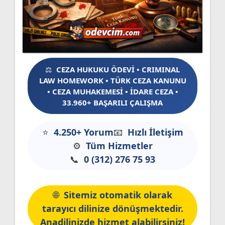
CEZA HUKUKU ÖDEVİ • CRIMINAL
LAW HOMEWORK • TÜRK CEZA KANUNU
• CEZA MUHAKEMESİ • İDARE CEZA •
33.960+ BAŞARILI ÇALIŞMA
4.250+ Yorum
Hızlı İletişim
Tüm Hizmetler
0 (312) 276 75 93
Sitemiz otomatik olarak
tarayıcı dilinize dönüşmektedir.
Anadilinizde hizmet alabilirsiniz!