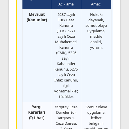
Açıklama
Amacı
Mevzuat
5237 sayılı
Hukuki
(Kanunlar)
Türk Ceza
dayanak,
Kanunu
somut olaya
(TCK), 5271
uygulama,
sayılı Ceza
madde
Muhakemesi
analizi,
Kanunu
yorum.
(CMK), 5326
sayılı
Kabahatler
Kanunu, 5275
sayılı Ceza
İnfaz Kanunu,
ilgili
yönetmelikler,
tüzükler.
Yargı
Yargıtay Ceza
Somut olaya
Kararları
Daireleri (ör.
uygulama,
(İçtihat)
Yargıtay 1.
içtihat
Ceza Dairesi,
birliğinin
2. Ceza
tespiti, yorum