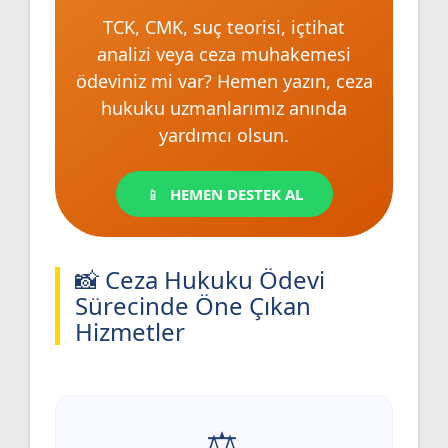
TCK, CMK, suç teorisi, içtihat
analizi veya ceza muhakemesi
ödeviniz mi var? Hemen yazın, ceza
hukuku uzmanlarımız anında
yardımcı olsun.
HEMEN DESTEK AL
📸 Ceza Hukuku Ödevi
Sürecinde Öne Çıkan
Hizmetler