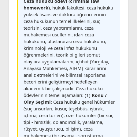
Ceza hukuku ödevi (criminal law
homework)
, hukuk fakültesi, ceza hukuku
yüksek lisans ve doktora öğrencilerinin
ceza hukukunun temel ilkelerini, suç
teorisini, ceza yaptırımlarını, ceza
muhakemesi usullerini, idari ceza
hukukunu, uluslararası ceza hukukunu,
kriminoloji ve ceza infaz hukukunu
öğrenmelerini, teorik bilgileri somut
olaylara uygulamalarını, içtihat (Yargıtay,
Anayasa Mahkemesi, AİHM) kararlarını
analiz etmelerini ve bilimsel raporlama
becerilerini geliştirmeyi hedefleyen
akademik bir çalışmadır. Ceza hukuku
ödevlerinin temel aşamaları: (1)
Konu /
Olay Seçimi
: Ceza hukuku genel hükümler
(suç unsurları, kusur, teşebbüs, iştirak,
içtima, ceza türleri), özel hükümler (bir suç
tipi - hırsızlık, dolandırıcılık, yaralama,
rüşvet, uyuşturucu, bilişim), ceza
muhakemesi (bir aşama - soruşturma,