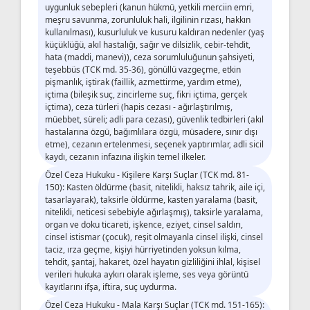
uygunluk sebepleri (kanun hükmü, yetkili merciin emri,
meşru savunma, zorunluluk hali, ilgilinin rızası, hakkın
kullanılması), kusurluluk ve kusuru kaldıran nedenler (yaş
küçüklüğü, akıl hastalığı, sağır ve dilsizlik, cebir-tehdit,
hata (maddi, manevi)), ceza sorumluluğunun şahsiyeti,
teşebbüs (TCK md. 35-36), gönüllü vazgeçme, etkin
pişmanlık, iştirak (faillik, azmettirme, yardım etme),
içtima (bileşik suç, zincirleme suç, fikri içtima, gerçek
içtima), ceza türleri (hapis cezası - ağırlaştırılmış,
müebbet, süreli; adli para cezası), güvenlik tedbirleri (akıl
hastalarına özgü, bağımlılara özgü, müsadere, sınır dışı
etme), cezanın ertelenmesi, seçenek yaptırımlar, adli sicil
kaydı, cezanın infazına ilişkin temel ilkeler.
Özel Ceza Hukuku - Kişilere Karşı Suçlar (TCK md. 81-
150): Kasten öldürme (basit, nitelikli, haksız tahrik, aile içi,
tasarlayarak), taksirle öldürme, kasten yaralama (basit,
nitelikli, neticesi sebebiyle ağırlaşmış), taksirle yaralama,
organ ve doku ticareti, işkence, eziyet, cinsel saldırı,
cinsel istismar (çocuk), reşit olmayanla cinsel ilişki, cinsel
taciz, ırza geçme, kişiyi hürriyetinden yoksun kılma,
tehdit, şantaj, hakaret, özel hayatın gizliliğini ihlal, kişisel
verileri hukuka aykırı olarak işleme, ses veya görüntü
kayıtlarını ifşa, iftira, suç uydurma.
Özel Ceza Hukuku - Mala Karşı Suçlar (TCK md. 151-165):