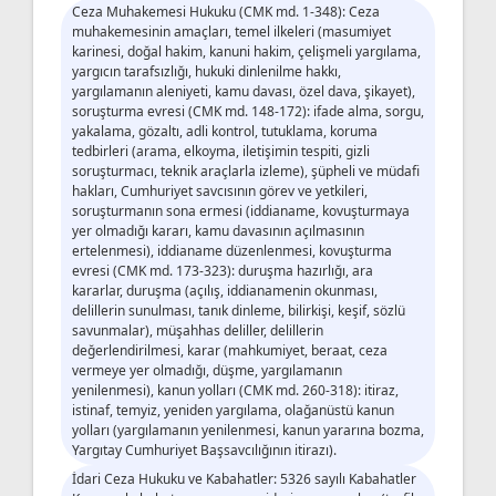
Ceza Muhakemesi Hukuku (CMK md. 1-348): Ceza
muhakemesinin amaçları, temel ilkeleri (masumiyet
karinesi, doğal hakim, kanuni hakim, çelişmeli yargılama,
yargıcın tarafsızlığı, hukuki dinlenilme hakkı,
yargılamanın aleniyeti, kamu davası, özel dava, şikayet),
soruşturma evresi (CMK md. 148-172): ifade alma, sorgu,
yakalama, gözaltı, adli kontrol, tutuklama, koruma
tedbirleri (arama, elkoyma, iletişimin tespiti, gizli
soruşturmacı, teknik araçlarla izleme), şüpheli ve müdafi
hakları, Cumhuriyet savcısının görev ve yetkileri,
soruşturmanın sona ermesi (iddianame, kovuşturmaya
yer olmadığı kararı, kamu davasının açılmasının
ertelenmesi), iddianame düzenlenmesi, kovuşturma
evresi (CMK md. 173-323): duruşma hazırlığı, ara
kararlar, duruşma (açılış, iddianamenin okunması,
delillerin sunulması, tanık dinleme, bilirkişi, keşif, sözlü
savunmalar), müşahhas deliller, delillerin
değerlendirilmesi, karar (mahkumiyet, beraat, ceza
vermeye yer olmadığı, düşme, yargılamanın
yenilenmesi), kanun yolları (CMK md. 260-318): itiraz,
istinaf, temyiz, yeniden yargılama, olağanüstü kanun
yolları (yargılamanın yenilenmesi, kanun yararına bozma,
Yargıtay Cumhuriyet Başsavcılığının itirazı).
İdari Ceza Hukuku ve Kabahatler: 5326 sayılı Kabahatler