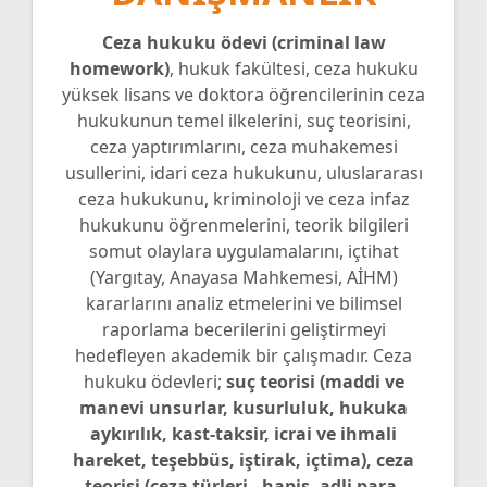
Ceza hukuku ödevi (criminal law
homework)
, hukuk fakültesi, ceza hukuku
yüksek lisans ve doktora öğrencilerinin ceza
hukukunun temel ilkelerini, suç teorisini,
ceza yaptırımlarını, ceza muhakemesi
usullerini, idari ceza hukukunu, uluslararası
ceza hukukunu, kriminoloji ve ceza infaz
hukukunu öğrenmelerini, teorik bilgileri
somut olaylara uygulamalarını, içtihat
(Yargıtay, Anayasa Mahkemesi, AİHM)
kararlarını analiz etmelerini ve bilimsel
raporlama becerilerini geliştirmeyi
hedefleyen akademik bir çalışmadır. Ceza
hukuku ödevleri;
suç teorisi (maddi ve
manevi unsurlar, kusurluluk, hukuka
aykırılık, kast-taksir, icrai ve ihmali
hareket, teşebbüs, iştirak, içtima), ceza
teorisi (ceza türleri - hapis, adli para,