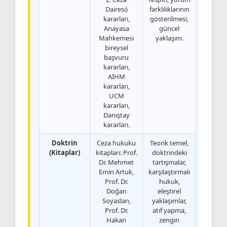
Dairesi)
farklılıklarının
kararları,
gösterilmesi,
Anayasa
güncel
Mahkemesi
yaklaşım.
bireysel
başvuru
kararları,
AİHM
kararları,
UCM
kararları,
Danıştay
kararları.
Doktrin
Ceza hukuku
Teorik temel,
(Kitaplar)
kitapları: Prof.
doktrindeki
Dr. Mehmet
tartışmalar,
Emin Artuk,
karşılaştırmalı
Prof. Dr.
hukuk,
Doğan
eleştirel
Soyaslan,
yaklaşımlar,
Prof. Dr.
atıf yapma,
Hakan
zengin