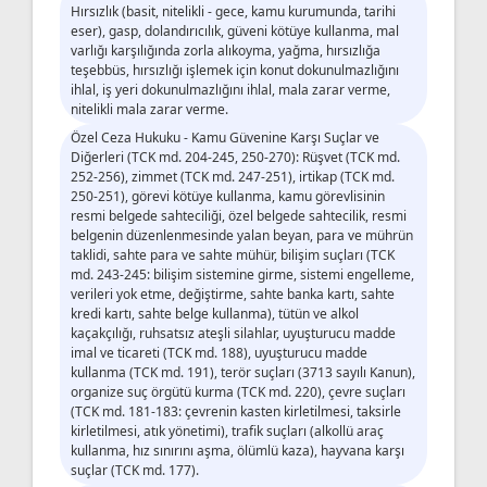
Hırsızlık (basit, nitelikli - gece, kamu kurumunda, tarihi
eser), gasp, dolandırıcılık, güveni kötüye kullanma, mal
varlığı karşılığında zorla alıkoyma, yağma, hırsızlığa
teşebbüs, hırsızlığı işlemek için konut dokunulmazlığını
ihlal, iş yeri dokunulmazlığını ihlal, mala zarar verme,
nitelikli mala zarar verme.
Özel Ceza Hukuku - Kamu Güvenine Karşı Suçlar ve
Diğerleri (TCK md. 204-245, 250-270): Rüşvet (TCK md.
252-256), zimmet (TCK md. 247-251), irtikap (TCK md.
250-251), görevi kötüye kullanma, kamu görevlisinin
resmi belgede sahteciliği, özel belgede sahtecilik, resmi
belgenin düzenlenmesinde yalan beyan, para ve mührün
taklidi, sahte para ve sahte mühür, bilişim suçları (TCK
md. 243-245: bilişim sistemine girme, sistemi engelleme,
verileri yok etme, değiştirme, sahte banka kartı, sahte
kredi kartı, sahte belge kullanma), tütün ve alkol
kaçakçılığı, ruhsatsız ateşli silahlar, uyuşturucu madde
imal ve ticareti (TCK md. 188), uyuşturucu madde
kullanma (TCK md. 191), terör suçları (3713 sayılı Kanun),
organize suç örgütü kurma (TCK md. 220), çevre suçları
(TCK md. 181-183: çevrenin kasten kirletilmesi, taksirle
kirletilmesi, atık yönetimi), trafik suçları (alkollü araç
kullanma, hız sınırını aşma, ölümlü kaza), hayvana karşı
suçlar (TCK md. 177).