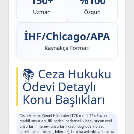
150+
%100
Uzman
Özgün
İHF/Chicago/APA
Kaynakça Formatı
📚 Ceza Hukuku
Ödevi Detaylı
Konu Başlıkları
Ceza Hukuku Genel Hükümler (TCK md. 1-75): Suçun
maddi unsurları (fiil, netice, nedensellik bağı, suçun özel
unsurları), manevi unsurları (kast - doğrudan, olası,
genel; taksir - bilinçli, bilinçsiz), hukuka aykırılık ve hukuka