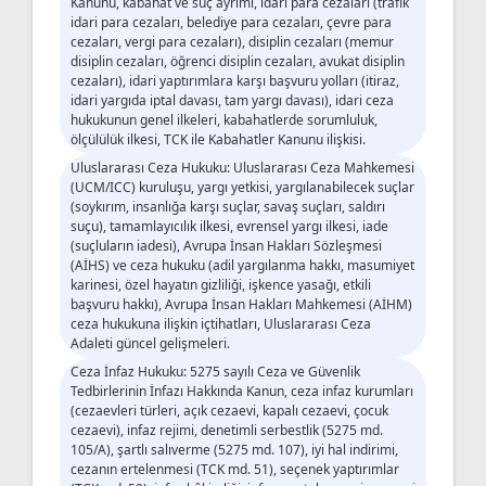
Kanunu, kabahat ve suç ayrımı, idari para cezaları (trafik
idari para cezaları, belediye para cezaları, çevre para
cezaları, vergi para cezaları), disiplin cezaları (memur
disiplin cezaları, öğrenci disiplin cezaları, avukat disiplin
cezaları), idari yaptırımlara karşı başvuru yolları (itiraz,
idari yargıda iptal davası, tam yargı davası), idari ceza
hukukunun genel ilkeleri, kabahatlerde sorumluluk,
ölçülülük ilkesi, TCK ile Kabahatler Kanunu ilişkisi.
Uluslararası Ceza Hukuku: Uluslararası Ceza Mahkemesi
(UCM/ICC) kuruluşu, yargı yetkisi, yargılanabilecek suçlar
(soykırım, insanlığa karşı suçlar, savaş suçları, saldırı
suçu), tamamlayıcılık ilkesi, evrensel yargı ilkesi, iade
(suçluların iadesi), Avrupa İnsan Hakları Sözleşmesi
(AİHS) ve ceza hukuku (adil yargılanma hakkı, masumiyet
karinesi, özel hayatın gizliliği, işkence yasağı, etkili
başvuru hakkı), Avrupa İnsan Hakları Mahkemesi (AİHM)
ceza hukukuna ilişkin içtihatları, Uluslararası Ceza
Adaleti güncel gelişmeleri.
Ceza İnfaz Hukuku: 5275 sayılı Ceza ve Güvenlik
Tedbirlerinin İnfazı Hakkında Kanun, ceza infaz kurumları
(cezaevleri türleri, açık cezaevi, kapalı cezaevi, çocuk
cezaevi), infaz rejimi, denetimli serbestlik (5275 md.
105/A), şartlı salıverme (5275 md. 107), iyi hal indirimi,
cezanın ertelenmesi (TCK md. 51), seçenek yaptırımlar