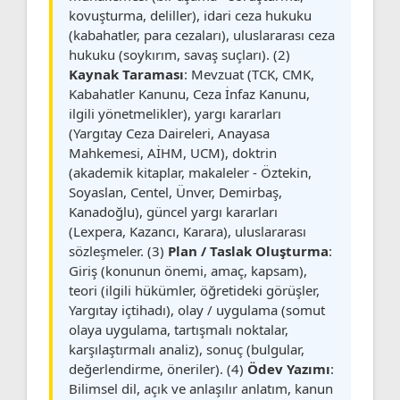
kovuşturma, deliller), idari ceza hukuku
(kabahatler, para cezaları), uluslararası ceza
hukuku (soykırım, savaş suçları). (2)
Kaynak Taraması
: Mevzuat (TCK, CMK,
Kabahatler Kanunu, Ceza İnfaz Kanunu,
ilgili yönetmelikler), yargı kararları
(Yargıtay Ceza Daireleri, Anayasa
Mahkemesi, AİHM, UCM), doktrin
(akademik kitaplar, makaleler - Öztekin,
Soyaslan, Centel, Ünver, Demirbaş,
Kanadoğlu), güncel yargı kararları
(Lexpera, Kazancı, Karara), uluslararası
sözleşmeler. (3)
Plan / Taslak Oluşturma
:
Giriş (konunun önemi, amaç, kapsam),
teori (ilgili hükümler, öğretideki görüşler,
Yargıtay içtihadı), olay / uygulama (somut
olaya uygulama, tartışmalı noktalar,
karşılaştırmalı analiz), sonuç (bulgular,
değerlendirme, öneriler). (4)
Ödev Yazımı
:
Bilimsel dil, açık ve anlaşılır anlatım, kanun