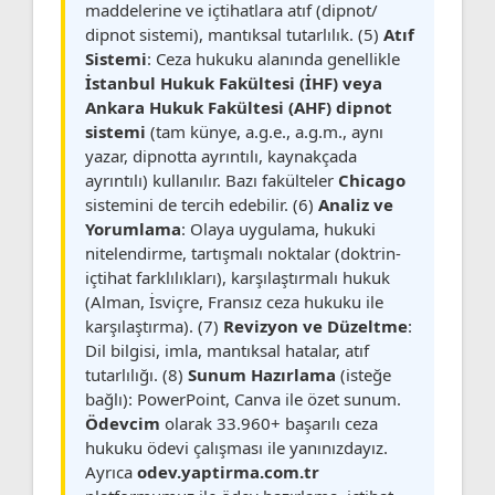
maddelerine ve içtihatlara atıf (dipnot/
dipnot sistemi), mantıksal tutarlılık. (5)
Atıf
Sistemi
: Ceza hukuku alanında genellikle
İstanbul Hukuk Fakültesi (İHF) veya
Ankara Hukuk Fakültesi (AHF) dipnot
sistemi
(tam künye, a.g.e., a.g.m., aynı
yazar, dipnotta ayrıntılı, kaynakçada
ayrıntılı) kullanılır. Bazı fakülteler
Chicago
sistemini de tercih edebilir. (6)
Analiz ve
Yorumlama
: Olaya uygulama, hukuki
nitelendirme, tartışmalı noktalar (doktrin-
içtihat farklılıkları), karşılaştırmalı hukuk
(Alman, İsviçre, Fransız ceza hukuku ile
karşılaştırma). (7)
Revizyon ve Düzeltme
:
Dil bilgisi, imla, mantıksal hatalar, atıf
tutarlılığı. (8)
Sunum Hazırlama
(isteğe
bağlı): PowerPoint, Canva ile özet sunum.
Ödevcim
olarak 33.960+ başarılı ceza
hukuku ödevi çalışması ile yanınızdayız.
Ayrıca
odev.yaptirma.com.tr