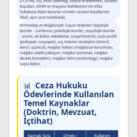
(TCK md. 50), infaz hâkimliği, infazın ertelenmesi, cezaevi
koşulları, AİHM ve Anayasa Mahkemesi'nin infaz
hukukuna ilişkin kararları (örnek: cezaevi koşullarının
ihlali, aşırı uzun tutukluluk).
Kriminoloji ve Mağduriyet: Suçun nedenleri (biyolojik
teoriler - Lombroso; psikolojik teoriler; sosyolojik teoriler
- anomi, alt kültür, etiketleme, sosyal kontrol), suçlu profili
(psikopati, sosyopati), suç önleme stratejileri (birincil,
ikincil, üçüncül), mağdur hakları (mağdurun korunması,
mağdur odaklı yaklaşım, mağdur tazminatı, mağdur
destek hizmetleri), mağdur bilim (victimology), mağdur-
suçlu ilişkisi.
Ceza Hukuku
Ödevlerinde Kullanılan
Temel Kaynaklar
(Doktrin, Mevzuat,
İçtihat)
Kaynak Türü
Örnek /
Kullanım