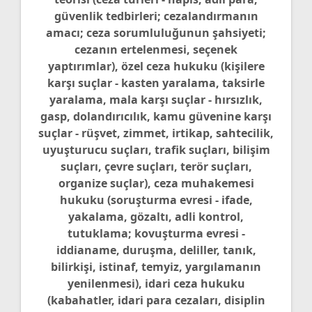
güvenlik tedbirleri; cezalandırmanın
amacı; ceza sorumluluğunun şahsiyeti;
cezanın ertelenmesi, seçenek
yaptırımlar), özel ceza hukuku (kişilere
karşı suçlar - kasten yaralama, taksirle
yaralama, mala karşı suçlar - hırsızlık,
gasp, dolandırıcılık, kamu güvenine karşı
suçlar - rüşvet, zimmet, irtikap, sahtecilik,
uyuşturucu suçları, trafik suçları, bilişim
suçları, çevre suçları, terör suçları,
organize suçlar), ceza muhakemesi
hukuku (soruşturma evresi - ifade,
yakalama, gözaltı, adli kontrol,
tutuklama; kovuşturma evresi -
iddianame, duruşma, deliller, tanık,
bilirkişi, istinaf, temyiz, yargılamanın
yenilenmesi), idari ceza hukuku
(kabahatler, idari para cezaları, disiplin