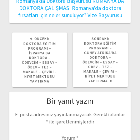
Romanya'da Doktora Başvurusu
ROMANYA'DA
DOKTORA ÇALIŞMASI
Romanya'da doktora
fırsatları için neler sunuluyor?
Vize Başvurusu
ÖNCEKI
SONRAKI
ÖNCEKI:
SONRAKI:
YAZI:
YAZI:
DOKTORA EĞITIM
DOKTORA EĞITIM
PROGRAMI –
PROGRAMI –
GÜNEY AFRIKA’DA
İSPANYA’DA
DOKTORA –
DOKTORA –
ÖDEVCIM – ESSAY –
ÖDEVCIM – ESSAY –
ÖDEV – TEZ –
ÖDEV – TEZ –
MAKALE – ÇEVIRI –
MAKALE – ÇEVIRI –
NIYET MEKTUBU
NIYET MEKTUBU
YAPTIRMA
YAPTIRMA
Bir yanıt yazın
E-posta adresiniz yayınlanmayacak.
Gerekli alanlar
*
ile işaretlenmişlerdir
Yorum
*