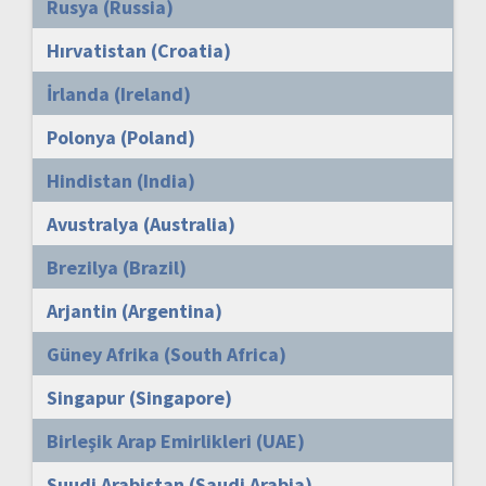
Rusya (Russia)
Hırvatistan (Croatia)
İrlanda (Ireland)
Polonya (Poland)
Hindistan (India)
Avustralya (Australia)
Brezilya (Brazil)
Arjantin (Argentina)
Güney Afrika (South Africa)
Singapur (Singapore)
Birleşik Arap Emirlikleri (UAE)
Suudi Arabistan (Saudi Arabia)