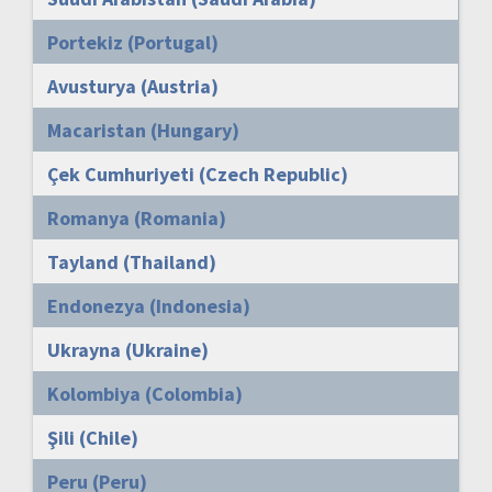
Portekiz (Portugal)
Avusturya (Austria)
Macaristan (Hungary)
Çek Cumhuriyeti (Czech Republic)
Romanya (Romania)
Tayland (Thailand)
Endonezya (Indonesia)
Ukrayna (Ukraine)
Kolombiya (Colombia)
Şili (Chile)
Peru (Peru)