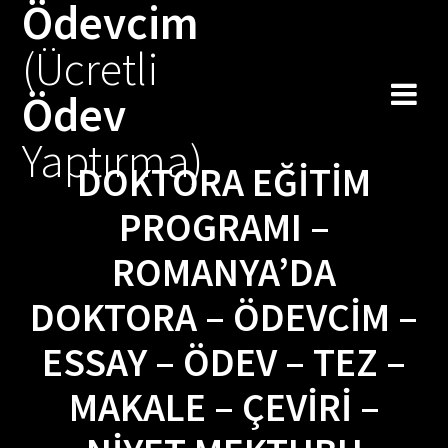
Ödevcim
Skip
to
(Ücretli
content
Ödev
Yaptırma)
DOKTORA EĞITIM
PROGRAMI –
ROMANYA’DA
DOKTORA – ÖDEVCIM –
ESSAY – ÖDEV – TEZ –
MAKALE – ÇEVIRI –