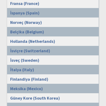
Fransa (France)
İspanya (Spain)
Norveç (Norway)
Belçika (Belgium)
Hollanda (Netherlands)
İsviçre (Switzerland)
İsveç (Sweden)
İtalya (Italy)
Finlandiya (Finland)
Meksika (Mexico)
Güney Kore (South Korea)