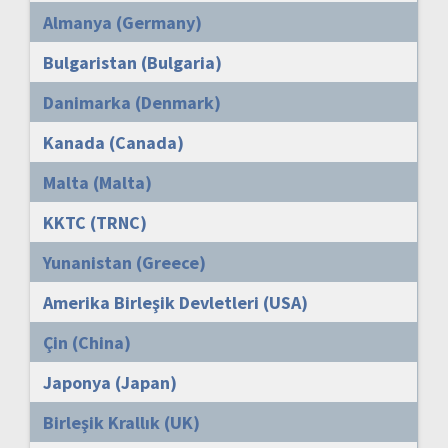
Almanya (Germany)
Bulgaristan (Bulgaria)
Danimarka (Denmark)
Kanada (Canada)
Malta (Malta)
KKTC (TRNC)
Yunanistan (Greece)
Amerika Birleşik Devletleri (USA)
Çin (China)
Japonya (Japan)
Birleşik Krallık (UK)