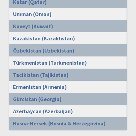
Katar (Qatar)
Umman (Oman)
Kuveyt (Kuwait)
Kazakistan (Kazakhstan)
Özbekistan (Uzbekistan)
Türkmenistan (Turkmenistan)
Tacikistan (Tajikistan)
Ermenistan (Armenia)
Gürcistan (Georgia)
Azerbaycan (Azerbaijan)
Bosna-Hersek (Bosnia & Herzegovina)