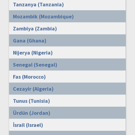
Tanzanya (Tanzania)
Mozambik (Mozambique)
Zambiya (Zambia)
Gana (Ghana)
Nijerya (Nigeria)
Senegal (Senegal)
Fas (Morocco)
Cezayir (Algeria)
Tunus (Tunisia)
Ürdün (Jordan)
İsrail (Israel)