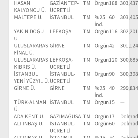
HASAN
GAZİANTEP-
TM
Örgün
188
303,43
KALYONCU Ü.
ÜCRETLİ
MALTEPE Ü.
İSTANBUL
TM
%25
60
303,40
İnd.
YAKIN DOĞU
LEFKOŞA
TM
Örgün
116
302,20
Ü.
ULUSLARARASI
GİRNE
TM
Örgün
42
301,12
FİNAL Ü.
ULUSLARARASI
LEFKOŞA-
TM
Örgün
120
300,68
KIBRIS Ü.
ÜCRETLİ
İSTANBUL
İSTANBUL-
TM
Örgün
90
300,39
YENİ YÜZYIL Ü.
ÜCRETLİ
GİRNE Ü.
GİRNE
TM
%25
40
299,83
İnd.
TÜRK-ALMAN
İSTANBUL
TM
Örgün
15
—
Ü.
ADA KENT Ü.
GAZİMAĞUSA
TM
Örgün
17
Dolmad
ALTINBAŞ Ü.
İSTANBUL-
TM
Örgün
60
Dolmad
ÜCRETLİ
ALTINBAŞ Ü.
İSTANBUL-
TM
%25
54
Dolmad