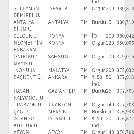
İnd.
SÜLEYMAN
ISPARTA
TM
Örgün
200
380,81
DEMİREL Ü.
ANTALYA
ANTALYA
TM
Burslu
15
380,71
BİLİM Ü.
SELÇUK Ü.
KONYA
TM
İÖ
260
380,04
NECMETTİN
KONYA
TM
Örgün
120
380,00
ERBAKAN Ü.
ONDOKUZ
SAMSUN
TM
Örgün
100
379,01
MAYIS Ü.
İNÖNÜ Ü.
MALATYA
TM
Örgün
200
378,03
BAŞKENT Ü.
ANKARA
TM
%50
50
377,91
İnd.
HASAN
GAZİANTEP
TM
Burslu
25
377,70
KALYONCU Ü.
TRABZON Ü.
TRABZON
TM
Örgün
240
377,30
ÇAĞ Ü.
MERSİN
TM
Burslu
19
376,93
İSTANBUL
İSTANBUL
TM
%50
20
376,87
KÜLTÜR Ü.
İnd.
AFYON
AFYON
TM
Örgün
140
376,79