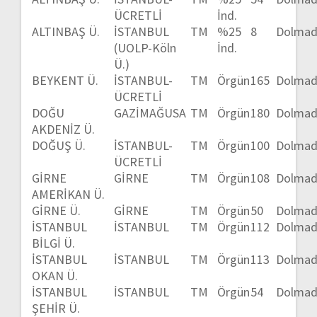
ÜCRETLİ
İnd.
ALTINBAŞ Ü.
İSTANBUL
TM
%25
8
Dolmad
(UOLP-Köln
İnd.
Ü.)
BEYKENT Ü.
İSTANBUL-
TM
Örgün
165
Dolmad
ÜCRETLİ
DOĞU
GAZİMAĞUSA
TM
Örgün
180
Dolmad
AKDENİZ Ü.
DOĞUŞ Ü.
İSTANBUL-
TM
Örgün
100
Dolmad
ÜCRETLİ
GİRNE
GİRNE
TM
Örgün
108
Dolmad
AMERİKAN Ü.
GİRNE Ü.
GİRNE
TM
Örgün
50
Dolmad
İSTANBUL
İSTANBUL
TM
Örgün
112
Dolmad
BİLGİ Ü.
İSTANBUL
İSTANBUL
TM
Örgün
113
Dolmad
OKAN Ü.
İSTANBUL
İSTANBUL
TM
Örgün
54
Dolmad
ŞEHİR Ü.