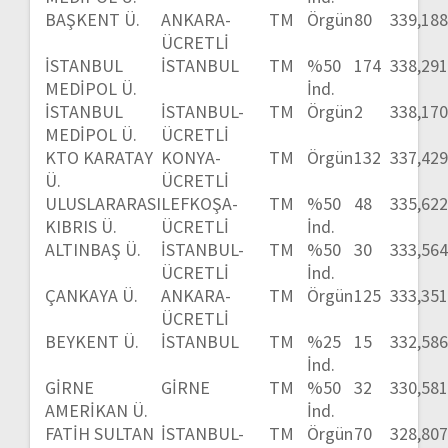
BAŞKENT Ü.
ANKARA-
TM
Örgün
80
339,18
ÜCRETLİ
İSTANBUL
İSTANBUL
TM
%50
174
338,29
MEDİPOL Ü.
İnd.
İSTANBUL
İSTANBUL-
TM
Örgün
2
338,17
MEDİPOL Ü.
ÜCRETLİ
KTO KARATAY
KONYA-
TM
Örgün
132
337,42
Ü.
ÜCRETLİ
ULUSLARARASI
LEFKOŞA-
TM
%50
48
335,62
KIBRIS Ü.
ÜCRETLİ
İnd.
ALTINBAŞ Ü.
İSTANBUL-
TM
%50
30
333,56
ÜCRETLİ
İnd.
ÇANKAYA Ü.
ANKARA-
TM
Örgün
125
333,35
ÜCRETLİ
BEYKENT Ü.
İSTANBUL
TM
%25
15
332,58
İnd.
GİRNE
GİRNE
TM
%50
32
330,58
AMERİKAN Ü.
İnd.
FATİH SULTAN
İSTANBUL-
TM
Örgün
70
328,80