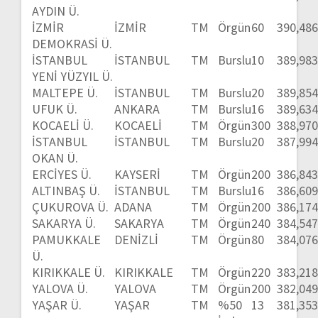
AYDIN Ü.
İZMİR
İZMİR
TM
Örgün
60
390,48
DEMOKRASİ Ü.
İSTANBUL
İSTANBUL
TM
Burslu
10
389,98
YENİ YÜZYIL Ü.
MALTEPE Ü.
İSTANBUL
TM
Burslu
20
389,85
UFUK Ü.
ANKARA
TM
Burslu
16
389,63
KOCAELİ Ü.
KOCAELİ
TM
Örgün
300
388,97
İSTANBUL
İSTANBUL
TM
Burslu
20
387,99
OKAN Ü.
ERCİYES Ü.
KAYSERİ
TM
Örgün
200
386,84
ALTINBAŞ Ü.
İSTANBUL
TM
Burslu
16
386,60
ÇUKUROVA Ü.
ADANA
TM
Örgün
200
386,17
SAKARYA Ü.
SAKARYA
TM
Örgün
240
384,54
PAMUKKALE
DENİZLİ
TM
Örgün
80
384,07
Ü.
KIRIKKALE Ü.
KIRIKKALE
TM
Örgün
220
383,21
YALOVA Ü.
YALOVA
TM
Örgün
200
382,04
YAŞAR Ü.
YAŞAR
TM
%50
13
381,35