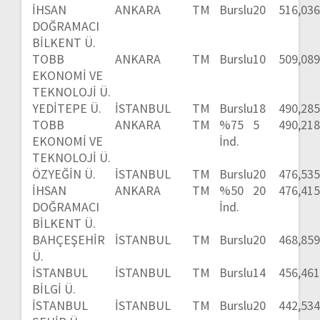
İHSAN
ANKARA
TM
Burslu
20
516,03
DOĞRAMACI
BİLKENT Ü.
TOBB
ANKARA
TM
Burslu
10
509,08
EKONOMİ VE
TEKNOLOJİ Ü.
YEDİTEPE Ü.
İSTANBUL
TM
Burslu
18
490,28
TOBB
ANKARA
TM
%75
5
490,21
EKONOMİ VE
İnd.
TEKNOLOJİ Ü.
ÖZYEĞİN Ü.
İSTANBUL
TM
Burslu
20
476,53
İHSAN
ANKARA
TM
%50
20
476,41
DOĞRAMACI
İnd.
BİLKENT Ü.
BAHÇEŞEHİR
İSTANBUL
TM
Burslu
20
468,85
Ü.
İSTANBUL
İSTANBUL
TM
Burslu
14
456,46
BİLGİ Ü.
İSTANBUL
İSTANBUL
TM
Burslu
20
442,53