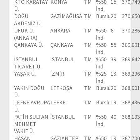
KTO KARATAY
KONYA
TM
%50
15
370,74
Ü.
İnd.
DOĞU
GAZİMAĞUSA
TM
Burslu
20
370,65
AKDENİZ Ü.
UFUK Ü.
ANKARA
TM
%50
6
370,28
(ANKARA)
İnd.
ÇANKAYA Ü.
ÇANKAYA
TM
%50
55
369,69
İnd.
İSTANBUL
İSTANBUL
TM
%50
39
369,64
TİCARET Ü.
İnd.
YAŞAR Ü.
İZMİR
TM
%25
13
369,29
İnd.
YAKIN DOĞU
LEFKOŞA
TM
Burslu
20
368,90
Ü.
LEFKE AVRUPA
LEFKE
TM
Burslu
19
368,43
Ü.
FATİH SULTAN
İSTANBUL
TM
%50
40
368,19
MEHMET
İnd.
VAKIF Ü.
HASAN
GAZİANTEP
TM
%50
19
367,70