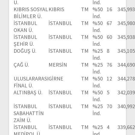
Ü.
İnd.
KIBRIS SOSYAL
KIBRIS
TM
%50
16
345,99
BİLİMLER Ü.
İnd.
İSTANBUL
İSTANBUL
TM
%50
67
345,98
OKAN Ü.
İnd.
İSTANBUL
İSTANBUL
TM
%50
60
345,93
ŞEHİR Ü.
İnd.
DOĞUŞ Ü.
İSTANBUL
TM
%25
8
345,10
İnd.
ÇAĞ Ü.
MERSİN
TM
%25
76
344,69
İnd.
ULUSLARARASI
GİRNE
TM
%50
12
344,27
FİNAL Ü.
İnd.
ALTINBAŞ Ü.
İSTANBUL
TM
%50
5
342,03
İnd.
İSTANBUL
İSTANBUL
TM
%25
70
340,99
SABAHATTİN
İnd.
ZAİM Ü.
İSTANBUL
İSTANBUL
TM
%25
4
339,66
MEDİPOL Ü.
İnd.