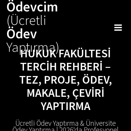
Ödevcim
Skip
to
(Ücretli
content
Ödev
Yaptırma)
HUKUK FAKÜLTESI
TERCIH REHBERI –
TEZ, PROJE, ÖDEV,
MAKALE, ÇEVIRI
YAPTIRMA
Ücretli Ödev Yaptırma & Üniversite
Ödev Yaptırma | 2026'da Profesyonel