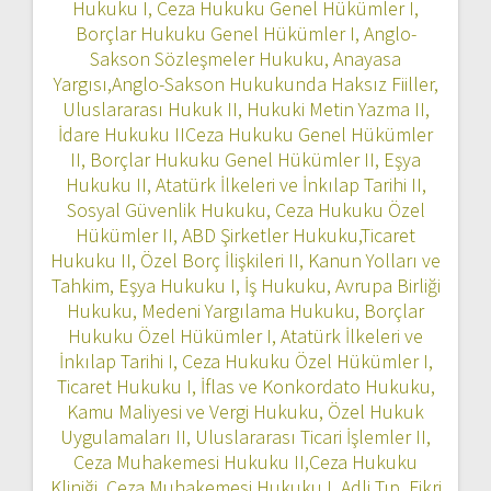
Hukuku I, Ceza Hukuku Genel Hükümler I,
Borçlar Hukuku Genel Hükümler I, Anglo-
Sakson Sözleşmeler Hukuku, Anayasa
Yargısı,Anglo-Sakson Hukukunda Haksız Fiiller,
Uluslararası Hukuk II, Hukuki Metin Yazma II,
İdare Hukuku IICeza Hukuku Genel Hükümler
II, Borçlar Hukuku Genel Hükümler II, Eşya
Hukuku II, Atatürk İlkeleri ve İnkılap Tarihi II,
Sosyal Güvenlik Hukuku, Ceza Hukuku Özel
Hükümler II, ABD Şirketler Hukuku,Ticaret
Hukuku II, Özel Borç İlişkileri II, Kanun Yolları ve
Tahkim, Eşya Hukuku I, İş Hukuku, Avrupa Birliği
Hukuku, Medeni Yargılama Hukuku, Borçlar
Hukuku Özel Hükümler I, Atatürk İlkeleri ve
İnkılap Tarihi I, Ceza Hukuku Özel Hükümler I,
Ticaret Hukuku I, İflas ve Konkordato Hukuku,
Kamu Maliyesi ve Vergi Hukuku, Özel Hukuk
Uygulamaları II, Uluslararası Ticari İşlemler II,
Ceza Muhakemesi Hukuku II,Ceza Hukuku
Kliniği, Ceza Muhakemesi Hukuku I, Adli Tıp, Fikri