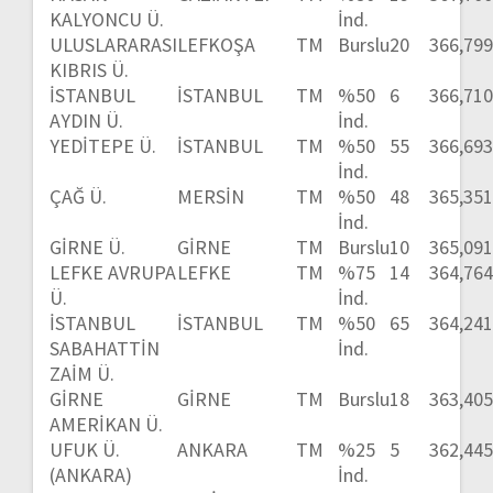
KALYONCU Ü.
İnd.
ULUSLARARASI
LEFKOŞA
TM
Burslu
20
366,79
KIBRIS Ü.
İSTANBUL
İSTANBUL
TM
%50
6
366,71
AYDIN Ü.
İnd.
YEDİTEPE Ü.
İSTANBUL
TM
%50
55
366,69
İnd.
ÇAĞ Ü.
MERSİN
TM
%50
48
365,35
İnd.
GİRNE Ü.
GİRNE
TM
Burslu
10
365,09
LEFKE AVRUPA
LEFKE
TM
%75
14
364,76
Ü.
İnd.
İSTANBUL
İSTANBUL
TM
%50
65
364,24
SABAHATTİN
İnd.
ZAİM Ü.
GİRNE
GİRNE
TM
Burslu
18
363,40
AMERİKAN Ü.
UFUK Ü.
ANKARA
TM
%25
5
362,44
(ANKARA)
İnd.