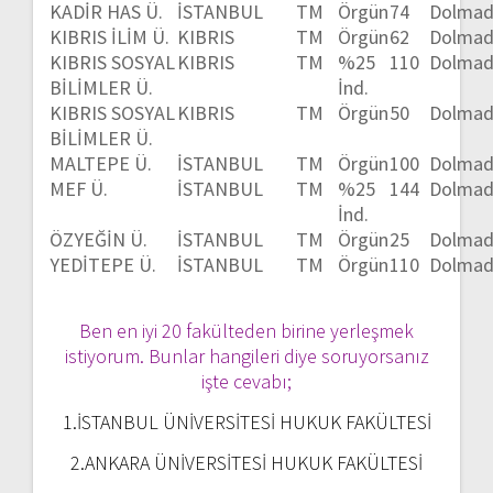
KADİR HAS Ü.
İSTANBUL
TM
Örgün
74
Dolmad
KIBRIS İLİM Ü.
KIBRIS
TM
Örgün
62
Dolmad
KIBRIS SOSYAL
KIBRIS
TM
%25
110
Dolmad
BİLİMLER Ü.
İnd.
KIBRIS SOSYAL
KIBRIS
TM
Örgün
50
Dolmad
BİLİMLER Ü.
MALTEPE Ü.
İSTANBUL
TM
Örgün
100
Dolmad
MEF Ü.
İSTANBUL
TM
%25
144
Dolmad
İnd.
ÖZYEĞİN Ü.
İSTANBUL
TM
Örgün
25
Dolmad
YEDİTEPE Ü.
İSTANBUL
TM
Örgün
110
Dolmad
Ben en iyi 20 fakülteden birine yerleşmek
istiyorum. Bunlar hangileri diye soruyorsanız
işte cevabı;
1.İSTANBUL ÜNİVERSİTESİ HUKUK FAKÜLTESİ
2.ANKARA ÜNİVERSİTESİ HUKUK FAKÜLTESİ