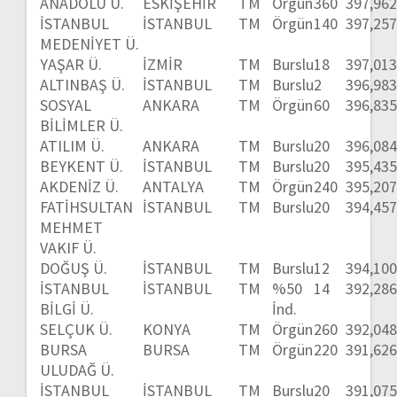
ANADOLU Ü.
ESKİŞEHİR
TM
Örgün
360
397,96
İSTANBUL
İSTANBUL
TM
Örgün
140
397,25
MEDENİYET Ü.
YAŞAR Ü.
İZMİR
TM
Burslu
18
397,01
ALTINBAŞ Ü.
İSTANBUL
TM
Burslu
2
396,98
SOSYAL
ANKARA
TM
Örgün
60
396,83
BİLİMLER Ü.
ATILIM Ü.
ANKARA
TM
Burslu
20
396,08
BEYKENT Ü.
İSTANBUL
TM
Burslu
20
395,43
AKDENİZ Ü.
ANTALYA
TM
Örgün
240
395,20
FATİHSULTAN
İSTANBUL
TM
Burslu
20
394,45
MEHMET
VAKIF Ü.
DOĞUŞ Ü.
İSTANBUL
TM
Burslu
12
394,10
İSTANBUL
İSTANBUL
TM
%50
14
392,28
BİLGİ Ü.
İnd.
SELÇUK Ü.
KONYA
TM
Örgün
260
392,04
BURSA
BURSA
TM
Örgün
220
391,62
ULUDAĞ Ü.
İSTANBUL
İSTANBUL
TM
Burslu
20
391,07