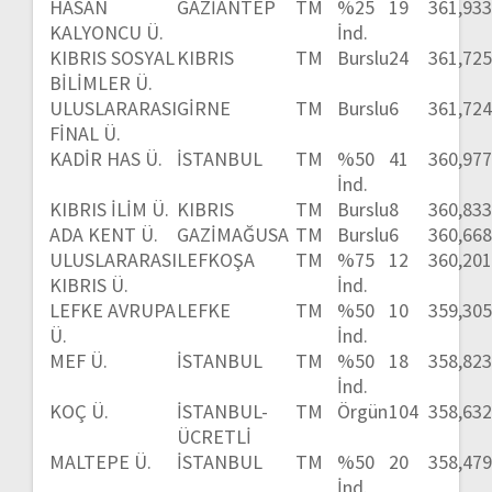
HASAN
GAZİANTEP
TM
%25
19
361,93
KALYONCU Ü.
İnd.
KIBRIS SOSYAL
KIBRIS
TM
Burslu
24
361,72
BİLİMLER Ü.
ULUSLARARASI
GİRNE
TM
Burslu
6
361,72
FİNAL Ü.
KADİR HAS Ü.
İSTANBUL
TM
%50
41
360,97
İnd.
KIBRIS İLİM Ü.
KIBRIS
TM
Burslu
8
360,83
ADA KENT Ü.
GAZİMAĞUSA
TM
Burslu
6
360,66
ULUSLARARASI
LEFKOŞA
TM
%75
12
360,20
KIBRIS Ü.
İnd.
LEFKE AVRUPA
LEFKE
TM
%50
10
359,30
Ü.
İnd.
MEF Ü.
İSTANBUL
TM
%50
18
358,82
İnd.
KOÇ Ü.
İSTANBUL-
TM
Örgün
104
358,63
ÜCRETLİ
MALTEPE Ü.
İSTANBUL
TM
%50
20
358,47
İnd.