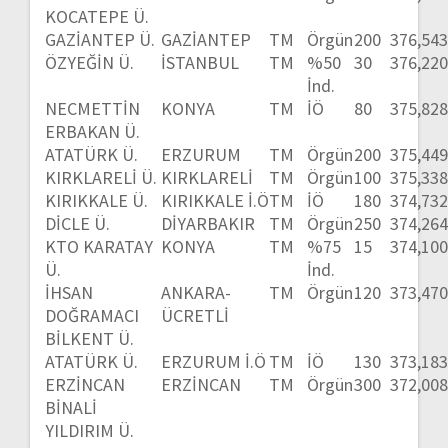
KOCATEPE Ü.
GAZİANTEP Ü.
GAZİANTEP
TM
Örgün
200
376,54
ÖZYEĞİN Ü.
İSTANBUL
TM
%50
30
376,22
İnd.
NECMETTİN
KONYA
TM
İÖ
80
375,82
ERBAKAN Ü.
ATATÜRK Ü.
ERZURUM
TM
Örgün
200
375,44
KIRKLARELİ Ü.
KIRKLARELİ
TM
Örgün
100
375,33
KIRIKKALE Ü.
KIRIKKALE İ.Ö
TM
İÖ
180
374,73
DİCLE Ü.
DİYARBAKIR
TM
Örgün
250
374,26
KTO KARATAY
KONYA
TM
%75
15
374,10
Ü.
İnd.
İHSAN
ANKARA-
TM
Örgün
120
373,47
DOĞRAMACI
ÜCRETLİ
BİLKENT Ü.
ATATÜRK Ü.
ERZURUM İ.Ö
TM
İÖ
130
373,18
ERZİNCAN
ERZİNCAN
TM
Örgün
300
372,00
BİNALİ
YILDIRIM Ü.