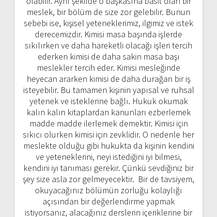
olabilir. Aynı şekilde o başkasına basit olan bir
meslek, bir bölüm de size zor gelebilir. Bunun
sebebi ise, kişisel yeteneklerimiz, ilgimiz ve istek
derecemizdir. Kimisi masa başında işlerde
sıkılırken ve daha hareketli olacağı işleri tercih
ederken kimisi de daha sakin masa başı
meslekler tercih eder. Kimisi mesleğinde
heyecan ararken kimisi de daha durağan bir iş
isteyebilir. Bu tamamen kişinin yapısal ve ruhsal
yetenek ve isteklerine bağlı. Hukuk okumak
kalın kalın kitaplardan kanunları ezberlemek
madde madde ilerlemek demektir. Kimisi için
sıkıcı olurken kimisi için zevklidir. O nedenle her
meslekte olduğu gibi hukukta da kişinin kendini
ve yeteneklerini, neyi istediğini iyi bilmesi,
kendini iyi tanıması gerekir. Çünkü sevdiğiniz bir
şey size asla zor gelmeyecektir. Bir de tavsiyem,
okuyacağınız bölümün zorluğu kolaylığı
açısından bir değerlendirme yapmak
istiyorsanız, alacağınız derslerin içeriklerine bir