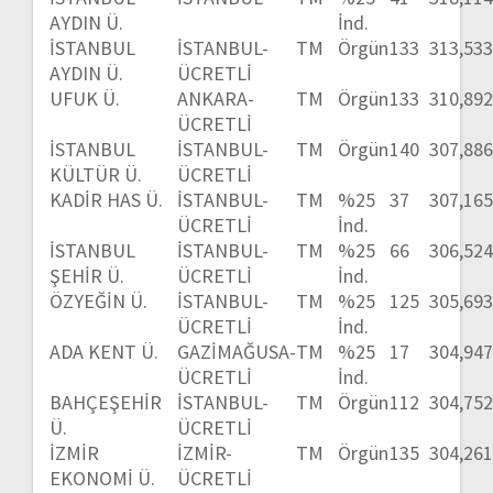
AYDIN Ü.
İnd.
İSTANBUL
İSTANBUL-
TM
Örgün
133
313,53
AYDIN Ü.
ÜCRETLİ
UFUK Ü.
ANKARA-
TM
Örgün
133
310,89
ÜCRETLİ
İSTANBUL
İSTANBUL-
TM
Örgün
140
307,88
KÜLTÜR Ü.
ÜCRETLİ
KADİR HAS Ü.
İSTANBUL-
TM
%25
37
307,16
ÜCRETLİ
İnd.
İSTANBUL
İSTANBUL-
TM
%25
66
306,52
ŞEHİR Ü.
ÜCRETLİ
İnd.
ÖZYEĞİN Ü.
İSTANBUL-
TM
%25
125
305,69
ÜCRETLİ
İnd.
ADA KENT Ü.
GAZİMAĞUSA-
TM
%25
17
304,94
ÜCRETLİ
İnd.
BAHÇEŞEHİR
İSTANBUL-
TM
Örgün
112
304,75
Ü.
ÜCRETLİ
İZMİR
İZMİR-
TM
Örgün
135
304,26
EKONOMİ Ü.
ÜCRETLİ