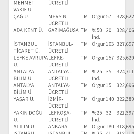
MEHMET
ÜCRETLİ
VAKIF Ü.
ÇAĞ Ü.
MERSİN-
TM
Örgün
57
328,62
ÜCRETLİ
ADA KENT Ü.
GAZİMAĞUSA
TM
%50
20
328,40
İnd.
İSTANBUL
İSTANBUL-
TM
Örgün
103
327,69
TİCARET Ü.
ÜCRETLİ
LEFKE AVRUPA
LEFKE-
TM
Örgün
157
325,62
Ü.
ÜCRETLİ
ANTALYA
ANTALYA –
TM
%25
35
324,71
BİLİM Ü.
ÜCRETLİ
İnd.
ANTALYA
ANTALYA-
TM
Örgün
15
322,69
BİLİM Ü.
ÜCRETLİ
YAŞAR Ü.
İZMİR-
TM
Örgün
140
322,38
ÜCRETLİ
YAKIN DOĞU
LEFKOŞA-
TM
%25
32
321,39
Ü.
ÜCRETLİ
İnd.
ATILIM Ü.
ANKARA
TM
Örgün
180
318,69
İSTANBUL
İSTANBUL
TM
%25
41
318,11