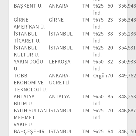
BAŞKENT Ü.
ANKARA
TM
%25
50
356,94
İnd.
GİRNE
GİRNE
TM
%75
23
356,34
AMERİKAN Ü.
İnd.
İSTANBUL
İSTANBUL
TM
%25
38
355,23
TİCARET Ü.
İnd.
İSTANBUL
İSTANBUL
TM
%25
20
354,53
KÜLTÜR Ü.
İnd.
YAKIN DOĞU
LEFKOŞA
TM
%50
32
350,93
Ü.
İnd.
TOBB
ANKARA-
TM
Örgün
70
349,76
EKONOMİ VE
ÜCRETLİ
TEKNOLOJİ Ü.
ANTALYA
ANTALYA
TM
%50
85
348,25
BİLİM Ü.
İnd.
FATİH SULTAN
İSTANBUL
TM
%25
70
346,88
MEHMET
İnd.
VAKIF Ü.
BAHÇEŞEHİR
İSTANBUL
TM
%25
64
346,15