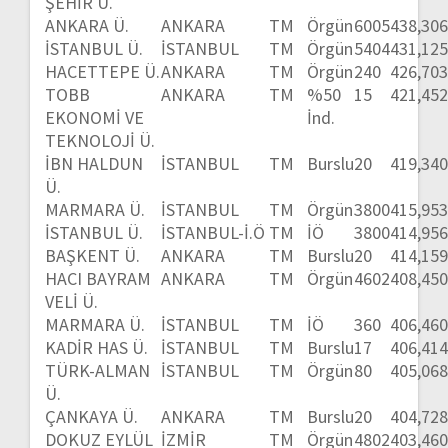
ŞEHİR Ü.
ANKARA Ü.
ANKARA
TM
Örgün
6005
438,30
İSTANBUL Ü.
İSTANBUL
TM
Örgün
5404
431,12
HACETTEPE Ü.
ANKARA
TM
Örgün
240
426,70
TOBB
ANKARA
TM
%50
15
421,45
EKONOMİ VE
İnd.
TEKNOLOJİ Ü.
İBN HALDUN
İSTANBUL
TM
Burslu
20
419,34
Ü.
MARMARA Ü.
İSTANBUL
TM
Örgün
3800
415,95
İSTANBUL Ü.
İSTANBUL-İ.Ö
TM
İÖ
3800
414,95
BAŞKENT Ü.
ANKARA
TM
Burslu
20
414,15
HACI BAYRAM
ANKARA
TM
Örgün
4602
408,45
VELİ Ü.
MARMARA Ü.
İSTANBUL
TM
İÖ
360
406,46
KADİR HAS Ü.
İSTANBUL
TM
Burslu
17
406,41
TÜRK-ALMAN
İSTANBUL
TM
Örgün
80
405,06
Ü.
ÇANKAYA Ü.
ANKARA
TM
Burslu
20
404,72
DOKUZ EYLÜL
İZMİR
TM
Örgün
4802
403,46