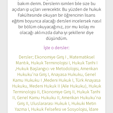
bakım derim. Derslerin isimleri bile size bu
açıdan ip uçları verecektir. Bu yüzden de hukuk
Fakültesinde okuyan bir öğrencinin lisans
eğitimi boyunca alacağı dersleri incelersek nasıl
bir bölüm okuyacağınız, zor mu kolay mı
olacağı aklınızda daha iyi şekillenir diye
düşündüm.
İşte o dersler:
Dersler; Ekonomiye Giriş I , Matematiksel
Mantık, Hukuk Terminolojisi I, Hukuk Tarihi I
,Hukuk Başlangıcı ve Metodolojisi, Amerikan
Hukuku’na Giriş I, Anayasa Hukuku, Genel
Kamu Hukuku I ,Medeni Hukuk I, Türk Anayasa
Hukuku, Medeni Hukuk II (Aile Hukuku), Hukuk
Terminolojisi II, Ekonomiye Giriş II, Hukuk Tarihi
II, Genel Kamu Hukuku II, Amerikan Hukuku’na
Giriş II, Uluslararası Hukuk I, Hukuki Metin
Yazma I, Hukuk Felsefesi ve Sosyolojisi, İdare