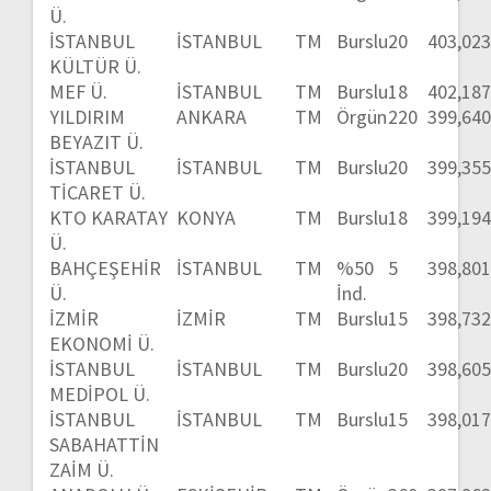
Ü.
İSTANBUL
İSTANBUL
TM
Burslu
20
403,02
KÜLTÜR Ü.
MEF Ü.
İSTANBUL
TM
Burslu
18
402,18
YILDIRIM
ANKARA
TM
Örgün
220
399,64
BEYAZIT Ü.
İSTANBUL
İSTANBUL
TM
Burslu
20
399,35
TİCARET Ü.
KTO KARATAY
KONYA
TM
Burslu
18
399,19
Ü.
BAHÇEŞEHİR
İSTANBUL
TM
%50
5
398,80
Ü.
İnd.
İZMİR
İZMİR
TM
Burslu
15
398,73
EKONOMİ Ü.
İSTANBUL
İSTANBUL
TM
Burslu
20
398,60
MEDİPOL Ü.
İSTANBUL
İSTANBUL
TM
Burslu
15
398,01
SABAHATTİN
ZAİM Ü.