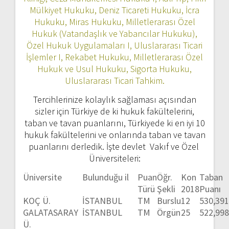
Mülkiyet Hukuku, Deniz Ticareti Hukuku, İcra
Hukuku, Miras Hukuku, Milletlerarası Özel
Hukuk (Vatandaşlık ve Yabancılar Hukuku),
Özel Hukuk Uygulamaları I, Uluslararası Ticari
İşlemler I, Rekabet Hukuku, Milletlerarası Özel
Hukuk ve Usul Hukuku, Sigorta Hukuku,
Uluslararası Ticari Tahkim.
Tercihlerinize kolaylık sağlaması açısından
sizler için Türkiye de ki hukuk fakültelerini,
taban ve tavan puanlarını, Türkiyede ki en iyi 10
hukuk fakültelerini ve onlarında taban ve tavan
puanlarını derledik. İşte devlet Vakıf ve Özel
Üniversiteleri:
Üniversite
Bulunduğu il
Puan
Öğr.
Kon
Taban
Türü
Şekli
2018
Puanı
KOÇ Ü.
İSTANBUL
TM
Burslu
12
530,39
GALATASARAY
İSTANBUL
TM
Örgün
25
522,99
Ü.