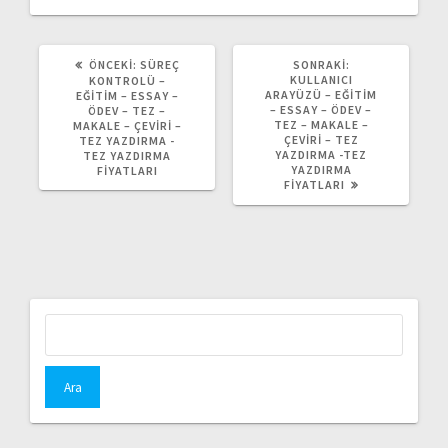
ÖNCEKI
SONRAKI
ÖNCEKI:
SÜREÇ
SONRAKI:
YAZI:
YAZI:
KULLANICI
KONTROLÜ –
ARAYÜZÜ – EĞITIM
EĞITIM – ESSAY –
– ESSAY – ÖDEV –
ÖDEV – TEZ –
TEZ – MAKALE –
MAKALE – ÇEVIRI –
ÇEVIRI – TEZ
TEZ YAZDIRMA -
YAZDIRMA -TEZ
TEZ YAZDIRMA
YAZDIRMA
FIYATLARI
FIYATLARI
Arama: