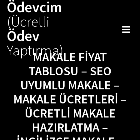
Ödevcim
Skip
to
(Ücretli
content
Ödev
Yaptırma)
MAKALE FIYAT
TABLOSU – SEO
UYUMLU MAKALE –
MAKALE ÜCRETLERI –
ÜCRETLI MAKALE
HAZIRLATMA –