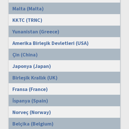
Malta (Malta)
KKTC (TRNC)
Yunanistan (Greece)
Amerika Birleşik Devletleri (USA)
Çin (China)
Japonya (Japan)
Birleşik Krallık (UK)
Fransa (France)
İspanya (Spain)
Norveç (Norway)
Belçika (Belgium)