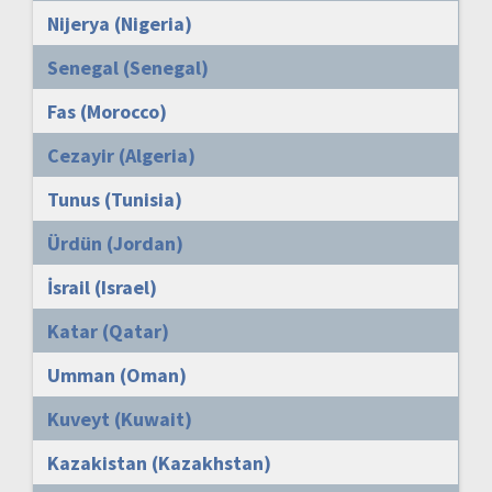
Nijerya (Nigeria)
Senegal (Senegal)
Fas (Morocco)
Cezayir (Algeria)
Tunus (Tunisia)
Ürdün (Jordan)
İsrail (Israel)
Katar (Qatar)
Umman (Oman)
Kuveyt (Kuwait)
Kazakistan (Kazakhstan)