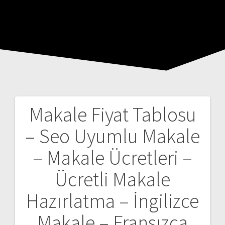
Makale Fiyat Tablosu
Yazı
– Seo Uyumlu Makale
gezinmesi
– Makale Ücretleri –
Ücretli Makale
Hazırlatma – İngilizce
Makale – Fransızca