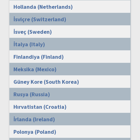
Hollanda (Netherlands)
İsviçre (Switzerland)
İsveç (Sweden)
İtalya (Italy)
Finlandiya (Finland)
Meksika (Mexico)
Güney Kore (South Korea)
Rusya (Russia)
Hırvatistan (Croatia)
İrlanda (Ireland)
Polonya (Poland)