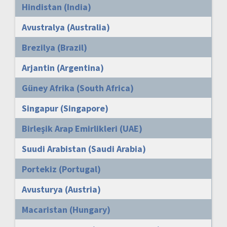
Hindistan (India)
Avustralya (Australia)
Brezilya (Brazil)
Arjantin (Argentina)
Güney Afrika (South Africa)
Singapur (Singapore)
Birleşik Arap Emirlikleri (UAE)
Suudi Arabistan (Saudi Arabia)
Portekiz (Portugal)
Avusturya (Austria)
Macaristan (Hungary)