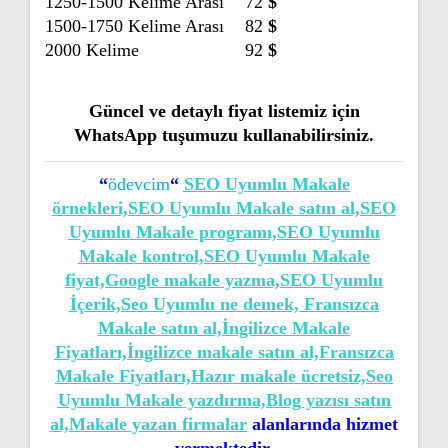
1250-1500 Kelime Arası
72
$
1500-1750 Kelime Arası
82
$
2000 Kelime
92
$
Güncel ve detaylı fiyat listemiz için
WhatsApp tuşumuzu kullanabilirsiniz.
“
ödevcim
“
SEO Uyumlu Makale
örnekleri,SEO Uyumlu Makale satın al,SEO
Uyumlu Makale programı,SEO Uyumlu
Makale kontrol,SEO Uyumlu Makale
fiyat,Google makale yazma,SEO Uyumlu
İçerik,Seo Uyumlu ne demek, Fransızca
Makale satın al,İngilizce Makale
Fiyatları,İngilizce makale satın al,Fransızca
Makale Fiyatları,Hazır makale ücretsiz,Seo
Uyumlu Makale yazdırma,Blog yazısı satın
al,Makale yazan firmalar
alanlarında hizmet