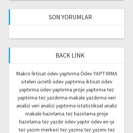
SON YORUMLAR
BACK LINK
Makro İktisat ödev yaptırma
Ödev YAPTIRMA
siteleri
ücretli ödev yaptırma
iktisat ödev
yaptırma
ödev yaptırma
proje yaptırma
tez
yaptırma
tez yazdırma
makale yazdırma
veri
analizi
veri analizi yaptırma
istatistiksel analiz
makale hazırlama
tez hazırlama
proje
hazırlama
tez yazdır
ödev yaptır
ödev
en iyi
tez yazım merkezi
tez yazma
tez yazımı
tez