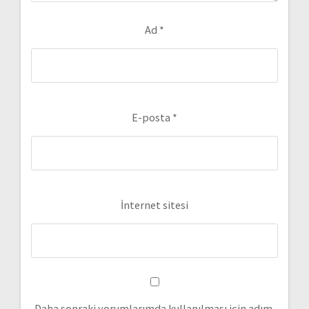
Ad
*
E-posta
*
İnternet sitesi
Daha sonraki yorumlarımda kullanılması için adım,