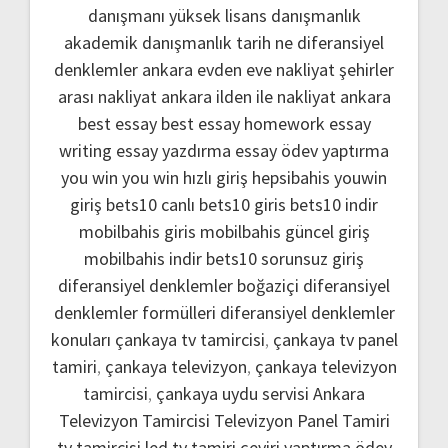
danışmanı
yüksek lisans danışmanlık
akademik danışmanlık
tarih ne
diferansiyel
denklemler
ankara evden eve nakliyat
şehirler
arası nakliyat ankara
ilden ile nakliyat ankara
best essay
best essay homework
essay
writing
essay yazdırma
essay ödev yaptırma
you win
you win hızlı giriş
hepsibahis youwin
giriş
bets10 canlı
bets10 giris
bets10 indir
mobilbahis giris
mobilbahis güncel giriş
mobilbahis indir
bets10 sorunsuz giriş
diferansiyel denklemler boğaziçi
diferansiyel
denklemler formülleri
diferansiyel denklemler
konuları
çankaya tv tamircisi
,
çankaya tv panel
tamiri
,
çankaya televizyon
,
çankaya televizyon
tamircisi
,
çankaya uydu servisi
Ankara
Televizyon Tamircisi
Televizyon Panel Tamiri
tv tamircisi
led tv tamiri
çeviri yaptırma
ödev