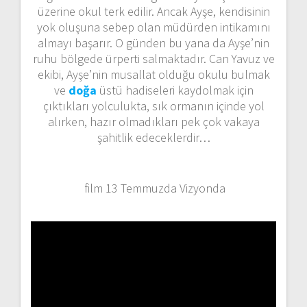
üzerine okul terk edilir. Ancak Ayşe, kendisinin
yok oluşuna sebep olan müdürden intikamını
almayı başarır. O günden bu yana da Ayşe’nin
ruhu bölgede ürperti salmaktadır. Can Yavuz ve
ekibi, Ayşe’nin musallat olduğu okulu bulmak
ve
doğa
üstü hadiseleri kaydolmak için
çıktıkları yolculukta, sık ormanın içinde yol
alırken, hazır olmadıkları pek çok vakaya
şahitlik edeceklerdir…
film 13 Temmuzda Vizyonda