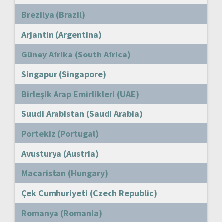
Brezilya (Brazil)
Arjantin (Argentina)
Güney Afrika (South Africa)
Singapur (Singapore)
Birleşik Arap Emirlikleri (UAE)
Suudi Arabistan (Saudi Arabia)
Portekiz (Portugal)
Avusturya (Austria)
Macaristan (Hungary)
Çek Cumhuriyeti (Czech Republic)
Romanya (Romania)