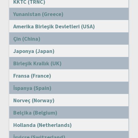
KKTC (TRNC)
Yunanistan (Greece)
Amerika Birleşik Devletleri (USA)
Çin (China)
Japonya (Japan)
Birleşik Krallık (UK)
Fransa (France)
İspanya (Spain)
Norveç (Norway)
Belçika (Belgium)
Hollanda (Netherlands)
İsviçre (Switzerland)