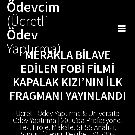
Ödevcim
Skip
to
(Ücretli
content
Ödev
Yaptırma)
MERAKLA BILAVE
EDILEN FOBI FILMI
KAPALAK KIZI’NIN İLK
FRAGMANI YAYINLANDI
Ücretli Ödev Yaptırma & Üniversite
Ödev Yaptırma | 2026'da Profesyonel
Tez, Proje, Makale, SPSS Analizi,
Sunum, Çeviri, Deşifre | 32.230+