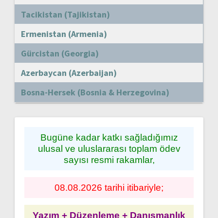
Tacikistan (Tajikistan)
Ermenistan (Armenia)
Gürcistan (Georgia)
Azerbaycan (Azerbaijan)
Bosna-Hersek (Bosnia & Herzegovina)
Bugüne kadar katkı sağladığımız
ulusal ve uluslararası toplam ödev
sayısı resmi rakamlar,
08.08.2026 tarihi itibariyle;
Yazım + Düzenleme + Danışmanlık