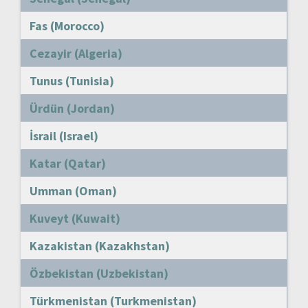
Fas (Morocco)
Cezayir (Algeria)
Tunus (Tunisia)
Ürdün (Jordan)
İsrail (Israel)
Katar (Qatar)
Umman (Oman)
Kuveyt (Kuwait)
Kazakistan (Kazakhstan)
Özbekistan (Uzbekistan)
Türkmenistan (Turkmenistan)