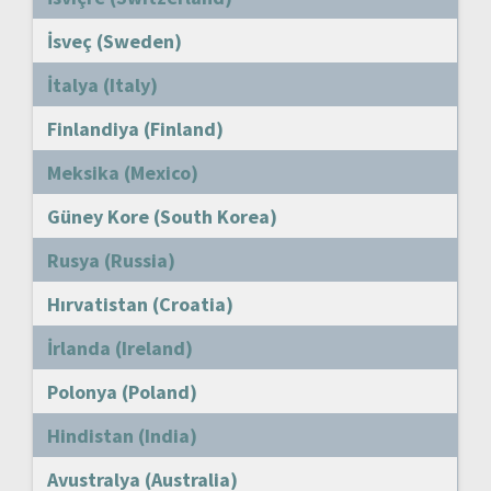
İsveç (Sweden)
İtalya (Italy)
Finlandiya (Finland)
Meksika (Mexico)
Güney Kore (South Korea)
Rusya (Russia)
Hırvatistan (Croatia)
İrlanda (Ireland)
Polonya (Poland)
Hindistan (India)
Avustralya (Australia)