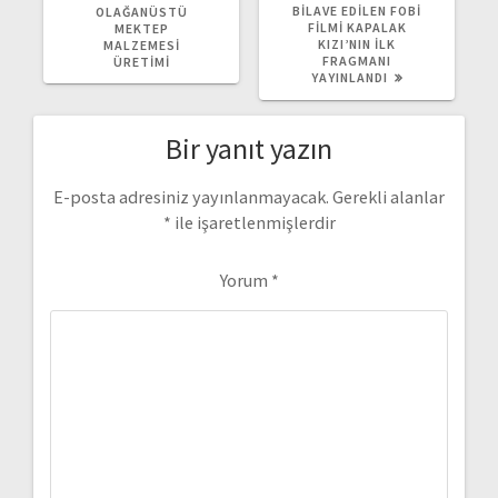
YAZI:
YAZI:
BILAVE EDILEN FOBI
OLAĞANÜSTÜ
FILMI KAPALAK
MEKTEP
KIZI’NIN İLK
MALZEMESI
FRAGMANI
ÜRETIMI
YAYINLANDI
Bir yanıt yazın
E-posta adresiniz yayınlanmayacak.
Gerekli alanlar
*
ile işaretlenmişlerdir
Yorum
*