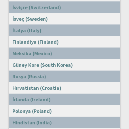
İsviçre (Switzerland)
İsveç (Sweden)
İtalya (Italy)
Finlandiya (Finland)
Meksika (Mexico)
Güney Kore (South Korea)
Rusya (Russia)
Hırvatistan (Croatia)
İrlanda (Ireland)
Polonya (Poland)
Hindistan (India)