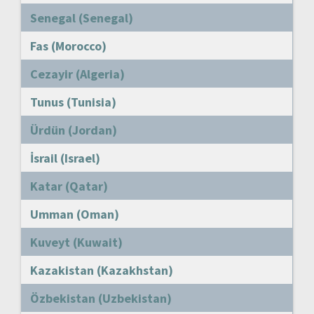
Senegal (Senegal)
Fas (Morocco)
Cezayir (Algeria)
Tunus (Tunisia)
Ürdün (Jordan)
İsrail (Israel)
Katar (Qatar)
Umman (Oman)
Kuveyt (Kuwait)
Kazakistan (Kazakhstan)
Özbekistan (Uzbekistan)