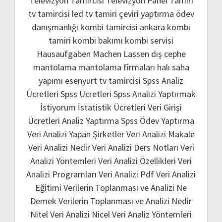
Televizyon Tamircisi
Televizyon Panel Tamiri
tv tamircisi
led tv tamiri
çeviri yaptırma
ödev
danışmanlığı
kombi tamircisi ankara
kombi
tamiri
kombi bakımı
kombi servisi
Hausaufgaben Machen Lassen
dış cephe
mantolama
mantolama firmaları
halı saha
yapımı
esenyurt tv tamircisi
Spss Analiz
Ücretleri
Spss Ücretleri
Spss Analizi Yaptırmak
İstiyorum
İstatistik Ücretleri
Veri Girişi
Ücretleri
Analiz Yaptırma
Spss Ödev Yaptırma
Veri Analizi Yapan Şirketler
Veri Analizi Makale
Veri Analizi Nedir
Veri Analizi Ders Notları
Veri
Analizi Yöntemleri
Veri Analizi Özellikleri
Veri
Analizi Programları
Veri Analizi Pdf
Veri Analizi
Eğitimi
Verilerin Toplanması ve Analizi Ne
Demek
Verilerin Toplanması ve Analizi Nedir
Nitel Veri Analizi
Nicel Veri Analiz Yöntemleri