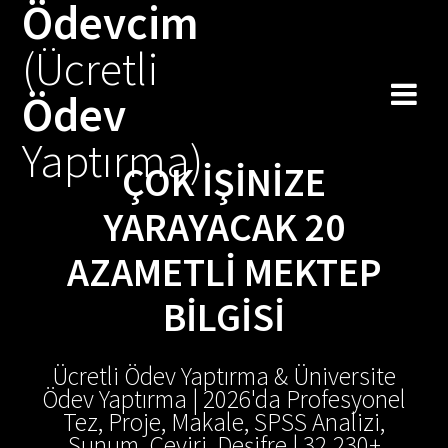
Ödevcim
Skip
to
(Ücretli
content
Ödev
Yaptırma)
ÇOK İŞINIZE
YARAYACAK 20
AZAMETLI MEKTEP
BILGISI
Ücretli Ödev Yaptırma & Üniversite
Ödev Yaptırma | 2026'da Profesyonel
Tez, Proje, Makale, SPSS Analizi,
Sunum, Çeviri, Deşifre | 32.230+