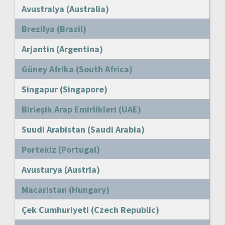
Avustralya (Australia)
Brezilya (Brazil)
Arjantin (Argentina)
Güney Afrika (South Africa)
Singapur (Singapore)
Birleşik Arap Emirlikleri (UAE)
Suudi Arabistan (Saudi Arabia)
Portekiz (Portugal)
Avusturya (Austria)
Macaristan (Hungary)
Çek Cumhuriyeti (Czech Republic)