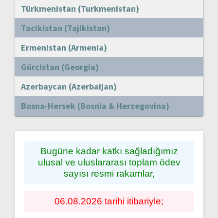
Türkmenistan (Turkmenistan)
Tacikistan (Tajikistan)
Ermenistan (Armenia)
Gürcistan (Georgia)
Azerbaycan (Azerbaijan)
Bosna-Hersek (Bosnia & Herzegovina)
Bugüne kadar katkı sağladığımız
ulusal ve uluslararası toplam ödev
sayısı resmi rakamlar,
06.08.2026 tarihi itibariyle;