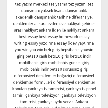
tez yazım merkezi
tez yazma
tez yazımı
tez
danışmanı
yüksek lisans danışmanlık
akademik danışmanlık
tarih ne
diferansiyel
denklemler
ankara evden eve nakliyat
şehirler
arası nakliyat ankara
ilden ile nakliyat ankara
best essay
best essay homework
essay
writing
essay yazdırma
essay ödev yaptırma
you win
you win hızlı giriş
hepsibahis youwin
giriş
bets10 canlı
bets10 giris
bets10 indir
mobilbahis giris
mobilbahis güncel giriş
mobilbahis indir
bets10 sorunsuz giriş
diferansiyel denklemler boğaziçi
diferansiyel
denklemler formülleri
diferansiyel denklemler
konuları
çankaya tv tamircisi
,
çankaya tv panel
tamiri
,
çankaya televizyon
,
çankaya televizyon
tamircisi
,
çankaya uydu servisi
Ankara