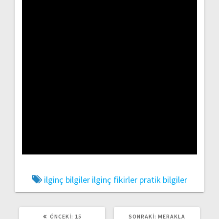
ilginç bilgiler
ilginç fikirler
pratik bilgiler
ÖNCEKI
SONRAKI
ÖNCEKI:
15
SONRAKI:
MERAKLA