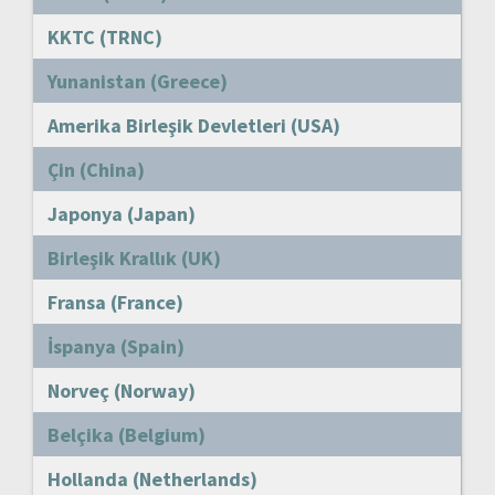
KKTC (TRNC)
Yunanistan (Greece)
Amerika Birleşik Devletleri (USA)
Çin (China)
Japonya (Japan)
Birleşik Krallık (UK)
Fransa (France)
İspanya (Spain)
Norveç (Norway)
Belçika (Belgium)
Hollanda (Netherlands)