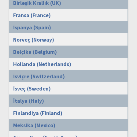
Birleşik Krallık (UK)
Fransa (France)
İspanya (Spain)
Norveç (Norway)
Belçika (Belgium)
Hollanda (Netherlands)
İsviçre (Switzerland)
İsveç (Sweden)
İtalya (Italy)
Finlandiya (Finland)
Meksika (Mexico)