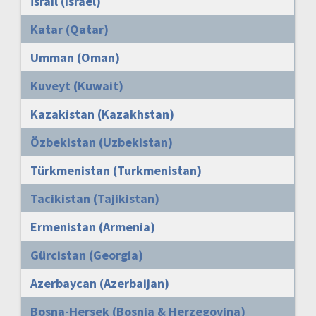
İsrail (Israel)
Katar (Qatar)
Umman (Oman)
Kuveyt (Kuwait)
Kazakistan (Kazakhstan)
Özbekistan (Uzbekistan)
Türkmenistan (Turkmenistan)
Tacikistan (Tajikistan)
Ermenistan (Armenia)
Gürcistan (Georgia)
Azerbaycan (Azerbaijan)
Bosna-Hersek (Bosnia & Herzegovina)