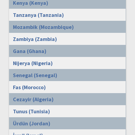
Kenya (Kenya)
Tanzanya (Tanzania)
Mozambik (Mozambique)
Zambiya (Zambia)
Gana (Ghana)
Nijerya (Nigeria)
Senegal (Senegal)
Fas (Morocco)
Cezayir (Algeria)
Tunus (Tunisia)
Ürdün (Jordan)