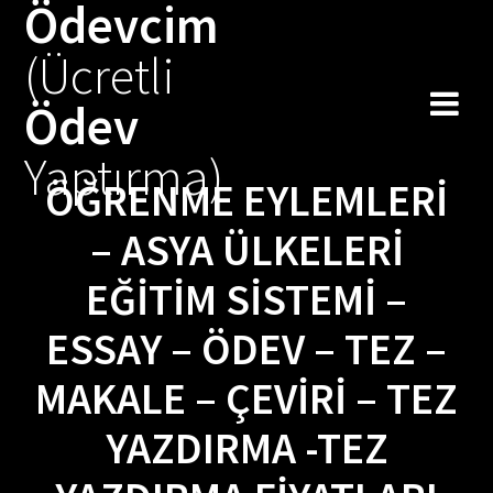
Ödevcim
Skip
to
(Ücretli
content
Ödev
Yaptırma)
ÖĞRENME EYLEMLERİ
– ASYA ÜLKELERI
EĞITIM SISTEMI –
ESSAY – ÖDEV – TEZ –
MAKALE – ÇEVIRI – TEZ
YAZDIRMA -TEZ