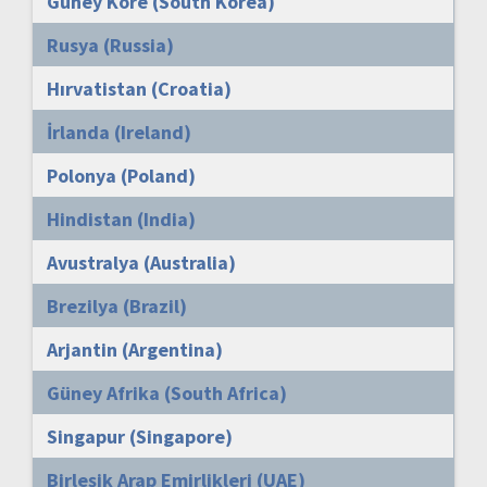
Güney Kore (South Korea)
Rusya (Russia)
Hırvatistan (Croatia)
İrlanda (Ireland)
Polonya (Poland)
Hindistan (India)
Avustralya (Australia)
Brezilya (Brazil)
Arjantin (Argentina)
Güney Afrika (South Africa)
Singapur (Singapore)
Birleşik Arap Emirlikleri (UAE)