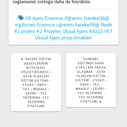
sağlamanın zorluğu daha da büyüktür.
AB Ajans
Erasmus Öğrenim Hareketliliği
ingilizcesi
Erasmus öğrenim hareketliliği Nedir
K1 projesi
K2 Projeleri Ulusal Ajans
KA122-VET
Ulusal Ajans proje örnekleri
ÖNCEKI
SONRAKI
ÖNCEKI:
EĞITIM
SONRAKI:
YAZI:
YAZI:
EĞITIMDE DAHA
HEDEFLERININ
ETKILI BIR YAPIYA
NITELIKSEL
ULAŞMAK – ASYA
İYILEŞTIRILMESI –
ÜLKELERI EĞITIM
ASYA ÜLKELERI
SISTEMI – ESSAY –
EĞITIM SISTEMI –
ÖDEV – TEZ –
ESSAY – ÖDEV –
MAKALE – ÇEVIRI –
TEZ – MAKALE –
TEZ YAZDIRMA -
ÇEVIRI – TEZ
TEZ YAZDIRMA
YAZDIRMA -TEZ
FIYATLARI
YAZDIRMA
FIYATLARI