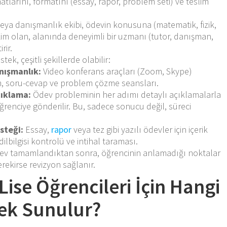
atlarını, formatını (essay, rapor, problem seti) ve teslim
eya danışmanlık ekibi, ödevin konusuna (matematik, fizik,
im olan, alanında deneyimli bir uzmanı (tutor, danışman,
rir.
tek, çeşitli şekillerde olabilir:
nışmanlık:
Video konferans araçları (Zoom, Skype)
ım, soru-cevap ve problem çözme seansları.
ıklama:
Ödev probleminin her adımı detaylı açıklamalarla
öğrenciye gönderilir. Bu, sadece sonucu değil, süreci
steği:
Essay,
rapor
veya tez gibi yazılı ödevler için içerik
ilbilgisi kontrolü ve intihal taraması.
v tamamlandıktan sonra, öğrencinin anlamadığı noktalar
erekirse revizyon sağlanır.
 Lise Öğrencileri İçin Hangi
ek Sunulur?