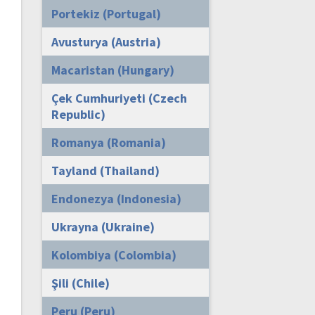
Portekiz (Portugal)
Avusturya (Austria)
Macaristan (Hungary)
Çek Cumhuriyeti (Czech
Republic)
Romanya (Romania)
Tayland (Thailand)
Endonezya (Indonesia)
Ukrayna (Ukraine)
Kolombiya (Colombia)
Şili (Chile)
Peru (Peru)