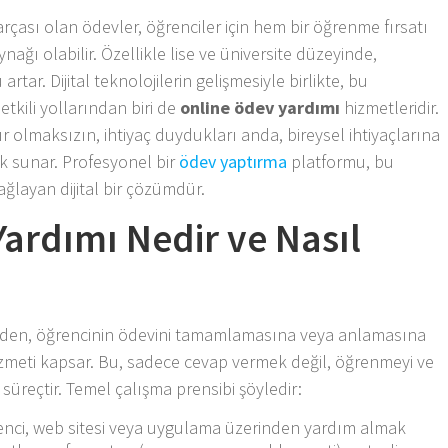
çası olan ödevler, öğrenciler için hem bir öğrenme fırsatı
ğı olabilir. Özellikle lise ve üniversite düzeyinde,
tar. Dijital teknolojilerin gelişmesiyle birlikte, bu
tkili yollarından biri de
online ödev yardımı
hizmetleridir.
ır olmaksızın, ihtiyaç duydukları anda, bireysel ihtiyaçlarına
ek sunar. Profesyonel bir
ödev yaptırma
platformu, bu
ağlayan dijital bir çözümdür.
Yardımı Nedir ve Nasıl
inden, öğrencinin ödevini tamamlamasına veya anlamasına
hizmeti kapsar. Bu, sadece cevap vermek değil, öğrenmeyi ve
üreçtir. Temel çalışma prensibi şöyledir:
nci, web sitesi veya uygulama üzerinden yardım almak