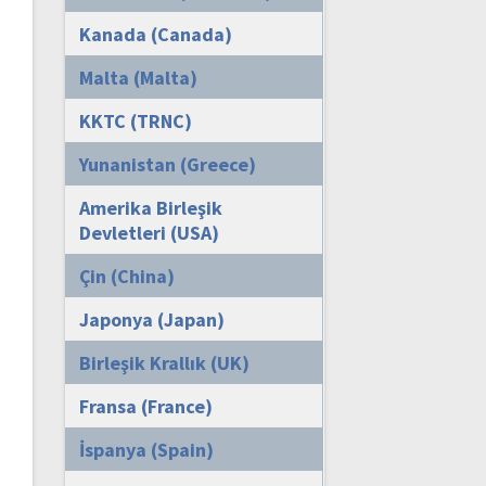
Kanada (Canada)
Malta (Malta)
KKTC (TRNC)
Yunanistan (Greece)
Amerika Birleşik
Devletleri (USA)
Çin (China)
Japonya (Japan)
Birleşik Krallık (UK)
Fransa (France)
İspanya (Spain)