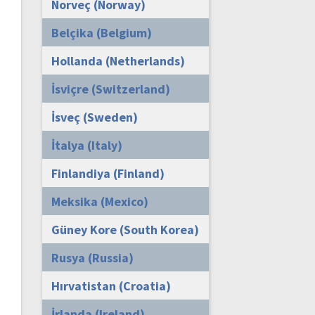
Norveç (Norway)
Belçika (Belgium)
Hollanda (Netherlands)
İsviçre (Switzerland)
İsveç (Sweden)
İtalya (Italy)
Finlandiya (Finland)
Meksika (Mexico)
Güney Kore (South Korea)
Rusya (Russia)
Hırvatistan (Croatia)
İrlanda (Ireland)