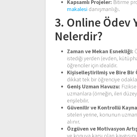
Kapsamlı Projeler:
Bitirme pro
makalesi
danışmanlığı.
3. Online Ödev 
Nelerdir?
Zaman ve Mekan Esnekliği:
Ö
istediği yerden (evden, kütüph
öğrenciler için idealdir.
Kişiselleştirilmiş ve Bire Bi
dikkat tek bir öğrenciye odaklan
Geniş Uzman Havuzu:
Fizikse
uzmanlara (örneğin, ileri düzey
erişilebilir.
Güvenilir ve Kontrollü Kayn
siteleri yerine, konunun uzman
alınır.
Özgüven ve Motivasyon Artış
ve konuya karşı olan kaygısın