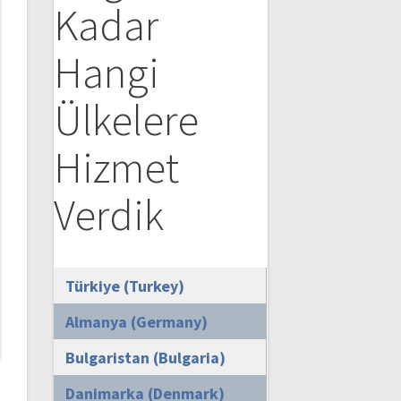
Kadar
Hangi
Ülkelere
Hizmet
Verdik
Türkiye (Turkey)
Almanya (Germany)
Bulgaristan (Bulgaria)
Danimarka (Denmark)