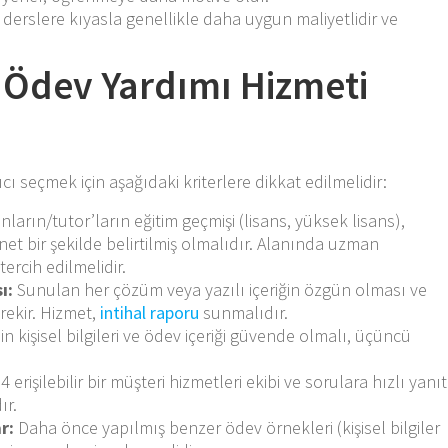
derslere kıyasla genellikle daha uygun maliyetlidir ve
 Ödev Yardımı Hizmeti
yıcı seçmek için aşağıdaki kriterlere dikkat edilmelidir:
arın/tutor’ların eğitim geçmişi (lisans, yüksek lisans),
et bir şekilde belirtilmiş olmalıdır. Alanında uzman
tercih edilmelidir.
ı:
Sunulan her çözüm veya yazılı içeriğin özgün olması ve
erekir. Hizmet,
intihal raporu
sunmalıdır.
n kişisel bilgileri ve ödev içeriği güvende olmalı, üçüncü
4 erişilebilir bir müşteri hizmetleri ekibi ve sorulara hızlı yanıt
ır.
r:
Daha önce yapılmış benzer ödev örnekleri (kişisel bilgiler