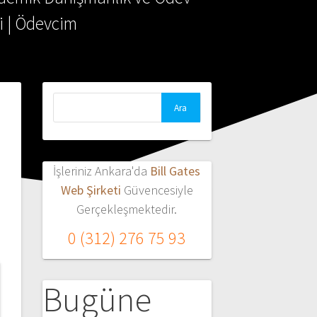
i | Ödevcim
Arama:
İşleriniz Ankara'da
Bill Gates
Web Şirketi
Güvencesiyle
Gerçekleşmektedir.
0 (312) 276 75 93
Bugüne