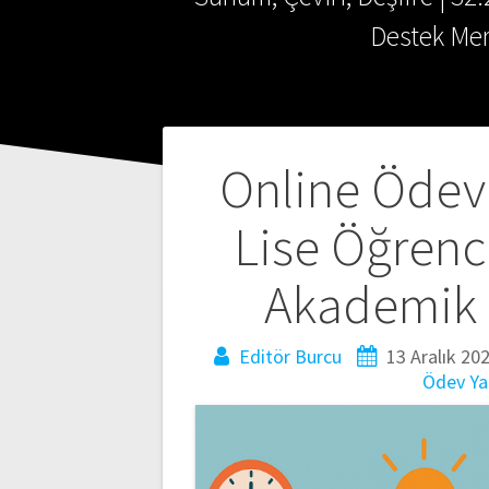
Destek Mer
Yazı
Online Ödev 
gezinmesi
Lise Öğrenci
Akademik B
Editör Burcu
13 Aralık 20
Ödev Ya