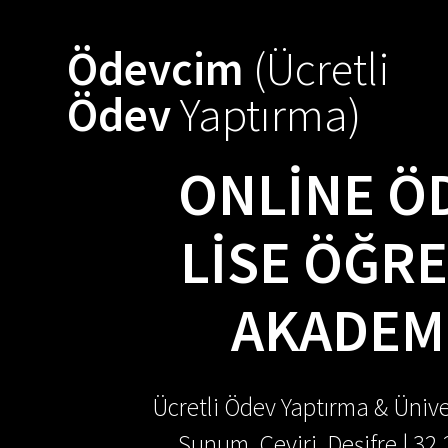
Skip
to
Ödevcim
(Ücretli
content
Ödev
Yaptırma)
ONLINE ÖD
LISE ÖĞRE
AKADEMI
Ücretli Ödev Yaptırma & Ünive
Sunum, Çeviri, Deşifre | 32