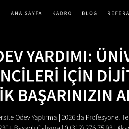
ANA SAYFA
KADRO
BLOG
REFER
EV YARDIMI: ÜNI
NCILERI İÇIN DIJ
K BAŞARINIZIN 
rsite Ödev Yaptırma | 2026'da Profesyonel Tez
.230+ Başarılı Çalışma | 0 (312) 276 75 93 | 