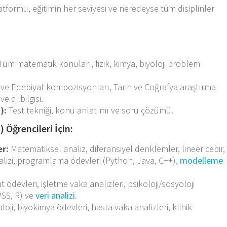
tformu, eğitimin her seviyesi ve neredeyse tüm disiplinler
Tüm matematik konuları, fizik, kimya, biyoloji problem
ve Edebiyat kompozisyonları, Tarih ve Coğrafya araştırma
e dilbilgisi.
):
Test tekniği, konu anlatımı ve soru çözümü.
 Öğrencileri İçin:
er:
Matematiksel analiz, diferansiyel denklemler, lineer cebir,
lizi, programlama ödevleri (Python, Java, C++),
modelleme
at ödevleri, işletme vaka analizleri, psikoloji/sosyoloji
SPSS, R) ve
veri analizi
.
loji, biyokimya ödevleri, hasta vaka analizleri, klinik