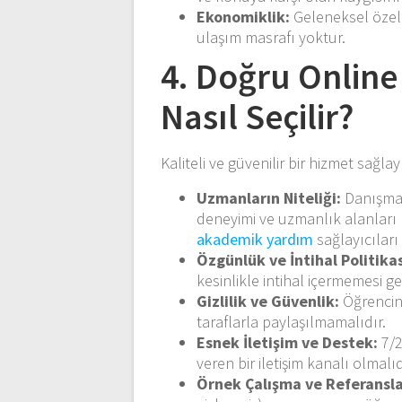
Ekonomiklik:
Geleneksel özel 
ulaşım masrafı yoktur.
4. Doğru Online
Nasıl Seçilir?
Kaliteli ve güvenilir bir hizmet sağla
Uzmanların Niteliği:
Danışmanl
deneyimi ve uzmanlık alanları n
akademik yardım
sağlayıcıları 
Özgünlük ve İntihal Politikas
kesinlikle intihal içermemesi g
Gizlilik ve Güvenlik:
Öğrencini
taraflarla paylaşılmamalıdır.
Esnek İletişim ve Destek:
7/2
veren bir iletişim kanalı olmalıd
Örnek Çalışma ve Referansla