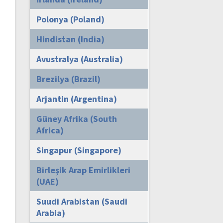
Polonya (Poland)
Hindistan (India)
Avustralya (Australia)
Brezilya (Brazil)
Arjantin (Argentina)
Güney Afrika (South
Africa)
Singapur (Singapore)
Birleşik Arap Emirlikleri
(UAE)
Suudi Arabistan (Saudi
Arabia)