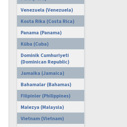
Venezuela (Venezuela)
Kosta Rika (Costa Rica)
Panama (Panama)
Küba (Cuba)
Dominik Cumhuriyeti
(Dominican Republic)
Jamaika (Jamaica)
Bahamalar (Bahamas)
Filipinler (Philippines)
Malezya (Malaysia)
Vietnam (Vietnam)