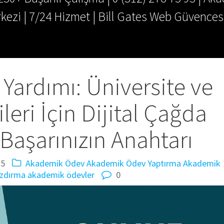
kezi | 7/24 Hizmet | Bill Gates Web Güvences
Yardımı: Üniversite ve
leri İçin Dijital Çağda
aşarınızın Anahtarı
25
Akademik Ödev
Akademik Ödev Yaptırma
Akademik
zdırma
akademik ödevler
0