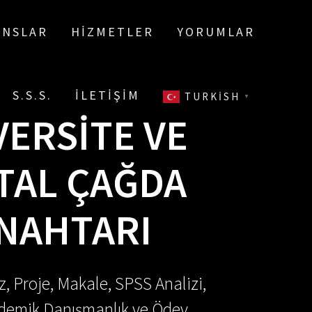
ANSLAR
HIZMETLER
YORUMLAR
S.S.S.
İLETIŞIM
TURKISH
▼
VERSITE VE
ITAL ÇAĞDA
ANAHTARI
, Proje, Makale, SPSS Analizi,
Akademik Danışmanlık ve Ödev