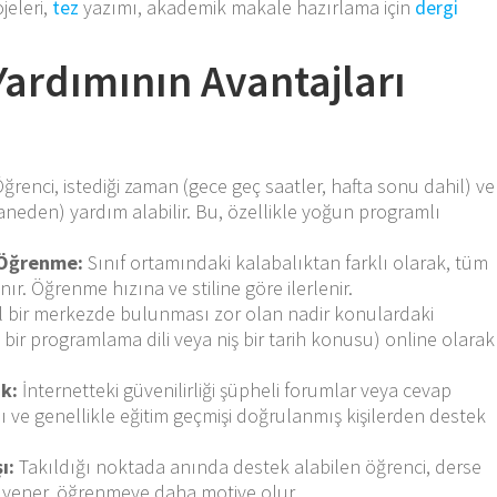
jeleri,
tez
yazımı, akademik makale hazırlama için
dergi
Yardımının Avantajları
ğrenci, istediği zaman (gece geç saatler, hafta sonu dahil) ve
aneden) yardım alabilir. Bu, özellikle yoğun programlı
r Öğrenme:
Sınıf ortamındaki kalabalıktan farklı olarak, tüm
ır. Öğrenme hızına ve stiline göre ilerlenir.
l bir merkezde bulunması zor olan nadir konulardaki
 bir programlama dili veya niş bir tarih konusu) online olarak
ak:
İnternetteki güvenilirliği şüpheli forumlar veya cevap
ı ve genellikle eğitim geçmişi doğrulanmış kişilerden destek
ı:
Takıldığı noktada anında destek alabilen öğrenci, derse
ı yener, öğrenmeye daha motive olur.