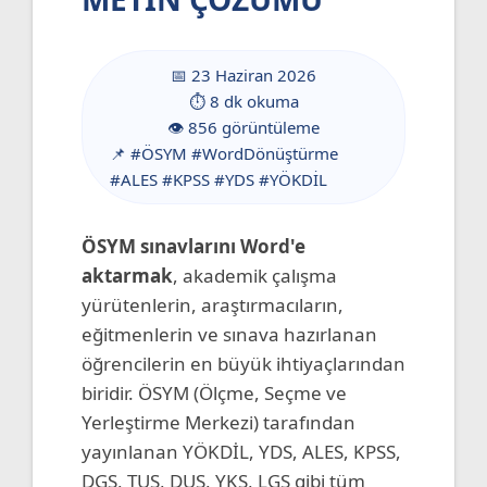
📅 23 Haziran 2026
⏱️ 8 dk okuma
👁️ 856 görüntüleme
📌 #ÖSYM #WordDönüştürme
#ALES #KPSS #YDS #YÖKDİL
ÖSYM sınavlarını Word'e
aktarmak
, akademik çalışma
yürütenlerin, araştırmacıların,
eğitmenlerin ve sınava hazırlanan
öğrencilerin en büyük ihtiyaçlarından
biridir. ÖSYM (Ölçme, Seçme ve
Yerleştirme Merkezi) tarafından
yayınlanan YÖKDİL, YDS, ALES, KPSS,
DGS, TUS, DUS, YKS, LGS gibi tüm