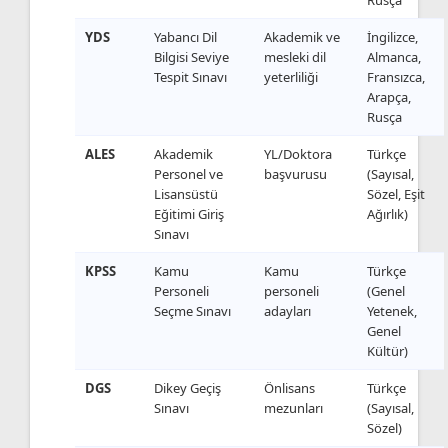
YDS
Yabancı Dil
Akademik ve
İngilizce,
Bilgisi Seviye
mesleki dil
Almanca,
Tespit Sınavı
yeterliliği
Fransızca,
Arapça,
Rusça
ALES
Akademik
YL/Doktora
Türkçe
Personel ve
başvurusu
(Sayısal,
Lisansüstü
Sözel, Eşit
Eğitimi Giriş
Ağırlık)
Sınavı
KPSS
Kamu
Kamu
Türkçe
Personeli
personeli
(Genel
Seçme Sınavı
adayları
Yetenek,
Genel
Kültür)
DGS
Dikey Geçiş
Önlisans
Türkçe
Sınavı
mezunları
(Sayısal,
Sözel)