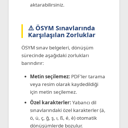
aktarabilirsiniz.
⚠️ ÖSYM Sınavlarında
Karşılaşılan Zorluklar
ÖSYM sınav belgeleri, dönüşüm
sürecinde aşağıdaki zorlukları
barındırır:
Metin seçilemez:
PDF'ler tarama
veya resim olarak kaydedildiği
için metin seçilemez.
Özel karakterler:
Yabancı dil
sınavlarındaki özel karakterler (ä,
ö, ü, ç, ğ, ş, ı, ß, é, è) otomatik
dönüşümlerde bozulur.