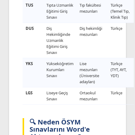
TUS
Tıpta Uzmanlık
Tıp fakültesi
Türkçe
Eğitimi Giriş
mezunları
(Temel Tıp,
Sınavı
Klinik Tıp)
DUS
Diş
Diş hekimliği
Türkçe
Hekimliğinde
mezunları
Uzmanlık
Eğitimi Giriş
Sınavı
YKS
Yükseköğretim
Lise
Türkçe
Kurumları
mezunları
(TYT, AYT,
Sınavı
(Üniversite
YDT)
adayları)
LGS
Liseye Geçiş
Ortaokul
Türkçe
Sınavı
mezunları
🔍 Neden ÖSYM
Sınavlarını Word'e