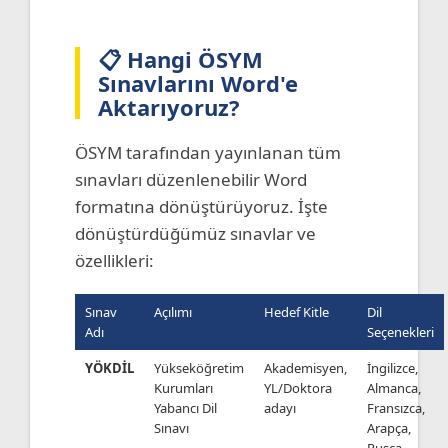
📋 Hangi ÖSYM
Sınavlarını Word'e
Aktarıyoruz?
ÖSYM tarafından yayınlanan tüm
sınavları düzenlenebilir Word
formatına dönüştürüyoruz. İşte
dönüştürdüğümüz sınavlar ve
özellikleri:
Sınav
Açılımı
Hedef Kitle
Dil
Adı
Seçenekleri
YÖKDİL
Yükseköğretim
Akademisyen,
İngilizce,
Kurumları
YL/Doktora
Almanca,
Yabancı Dil
adayı
Fransızca,
Sınavı
Arapça,
Rusça