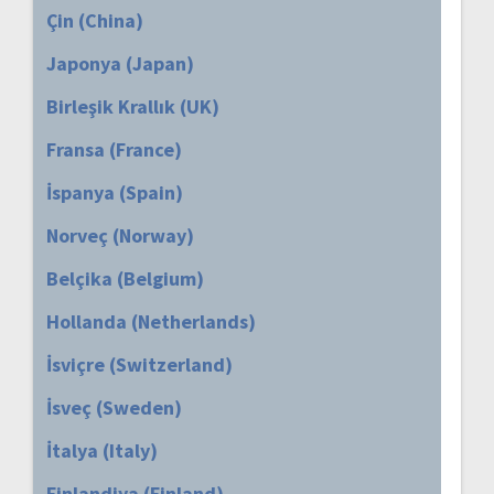
Çin (China)
Japonya (Japan)
Birleşik Krallık (UK)
Fransa (France)
İspanya (Spain)
Norveç (Norway)
Belçika (Belgium)
Hollanda (Netherlands)
İsviçre (Switzerland)
İsveç (Sweden)
İtalya (Italy)
Finlandiya (Finland)