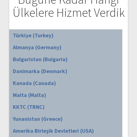
Ülkelere Hizmet Verdik
Türkiye (Turkey)
Almanya (Germany)
Bulgaristan (Bulgaria)
Danimarka (Denmark)
Kanada (Canada)
Malta (Malta)
KKTC (TRNC)
Yunanistan (Greece)
Amerika Birleşik Devletleri (USA)