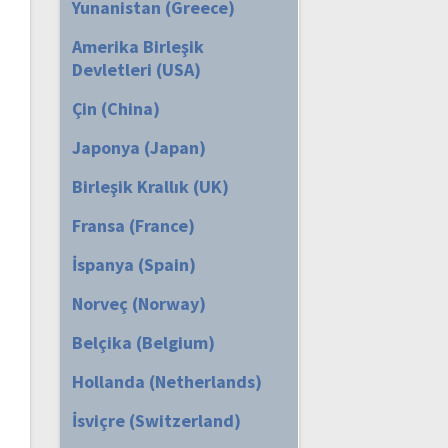
Yunanistan (Greece)
Amerika Birleşik
Devletleri (USA)
Çin (China)
Japonya (Japan)
Birleşik Krallık (UK)
Fransa (France)
İspanya (Spain)
Norveç (Norway)
Belçika (Belgium)
Hollanda (Netherlands)
İsviçre (Switzerland)