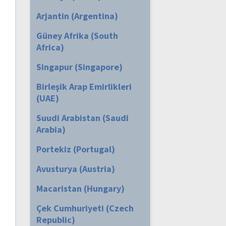
Arjantin (Argentina)
Güney Afrika (South
Africa)
Singapur (Singapore)
Birleşik Arap Emirlikleri
(UAE)
Suudi Arabistan (Saudi
Arabia)
Portekiz (Portugal)
Avusturya (Austria)
Macaristan (Hungary)
Çek Cumhuriyeti (Czech
Republic)