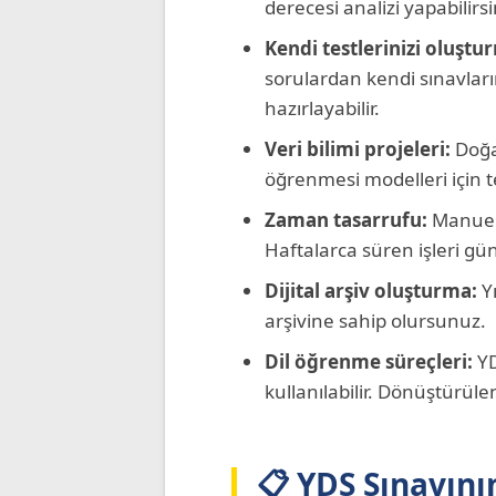
derecesi analizi yapabilirsin
Kendi testlerinizi oluştu
sorulardan kendi sınavları
hazırlayabilir.
Veri bilimi projeleri:
Doğal
öğrenmesi modelleri için te
Zaman tasarrufu:
Manuel 
Haftalarca süren işleri gün
Dijital arşiv oluşturma:
Yı
arşivine sahip olursunuz.
Dil öğrenme süreçleri:
YD
kullanılabilir. Dönüştürüle
📋 YDS Sınavını