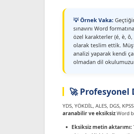
💡 Örnek Vaka:
Geçtiğim
sınavını Word formatına
özel karakterler (é, è, ô,
olarak teslim ettik. Mü
analizi yaparak kendi ça
olmadan dil okulumuzun
🚀 Profesyonel
YDS, YÖKDİL, ALES, DGS, KPSS
aranabilir ve eksiksiz
Word be
Eksiksiz metin aktarımı: