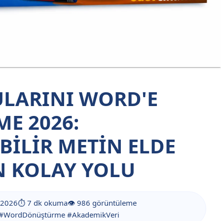
ULARINI WORD'E
E 2026:
ILIR METIN ELDE
N KOLAY YOLU
 2026
⏱️ 7 dk okuma
👁️ 986 görüntüleme
 #WordDönüştürme #AkademikVeri