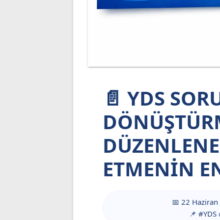
📄 YDS SOR
DÖNÜŞTÜRM
DÜZENLENEB
ETMENIN E
📅 22 Haziran
📌 #YDS