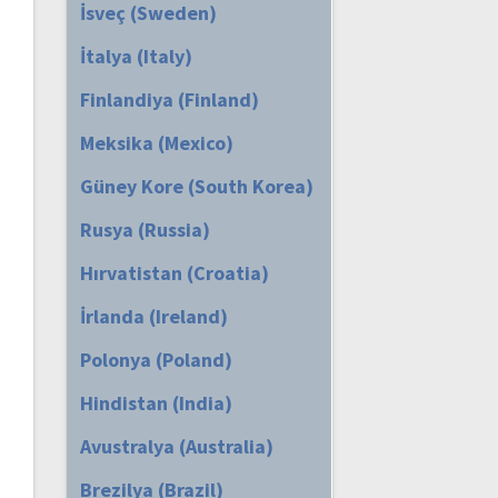
İsveç (Sweden)
İtalya (Italy)
Finlandiya (Finland)
Meksika (Mexico)
Güney Kore (South Korea)
Rusya (Russia)
Hırvatistan (Croatia)
İrlanda (Ireland)
Polonya (Poland)
Hindistan (India)
Avustralya (Australia)
Brezilya (Brazil)