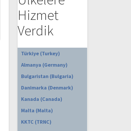
Hizmet
Verdik
Türkiye (Turkey)
Almanya (Germany)
Bulgaristan (Bulgaria)
Danimarka (Denmark)
Kanada (Canada)
Malta (Malta)
KKTC (TRNC)