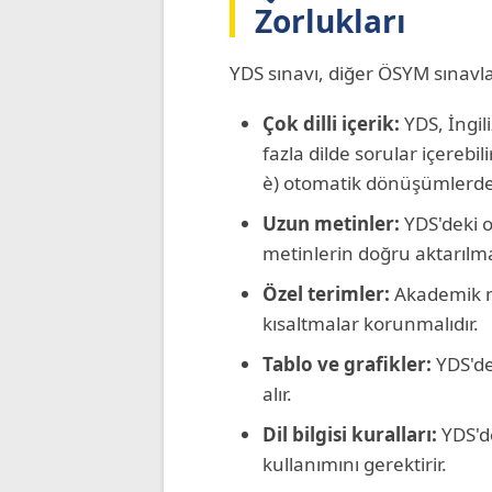
Zorlukları
YDS sınavı, diğer ÖSYM sınavlar
Çok dilli içerik:
YDS, İngil
fazla dilde sorular içerebilir
è) otomatik dönüşümlerde
Uzun metinler:
YDS'deki o
metinlerin doğru aktarılması
Özel terimler:
Akademik me
kısaltmalar korunmalıdır.
Tablo ve grafikler:
YDS'de
alır.
Dil bilgisi kuralları:
YDS'de
kullanımını gerektirir.