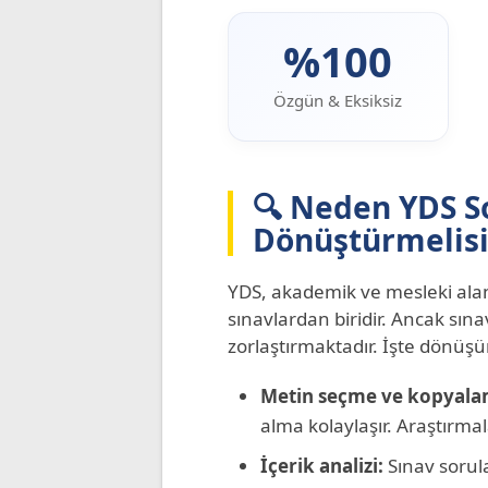
%100
Özgün & Eksiksiz
🔍 Neden YDS S
Dönüştürmelisi
YDS, akademik ve mesleki aland
sınavlardan biridir. Ancak sına
zorlaştırmaktadır. İşte dönüş
Metin seçme ve kopyala
alma kolaylaşır. Araştırma
İçerik analizi:
Sınav sorula