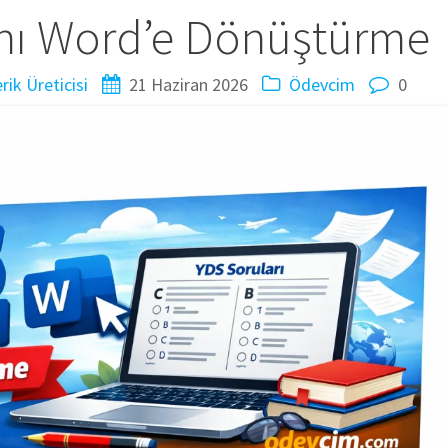
ını Word’e Dönüştürme
ik Üreticisi
21 Haziran 2026
Ödevcim
0