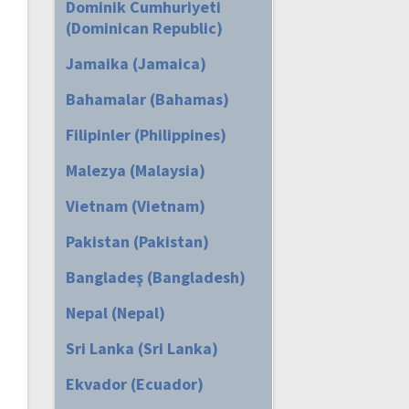
Dominik Cumhuriyeti
(Dominican Republic)
Jamaika (Jamaica)
Bahamalar (Bahamas)
Filipinler (Philippines)
Malezya (Malaysia)
Vietnam (Vietnam)
Pakistan (Pakistan)
Bangladeş (Bangladesh)
Nepal (Nepal)
Sri Lanka (Sri Lanka)
Ekvador (Ecuador)