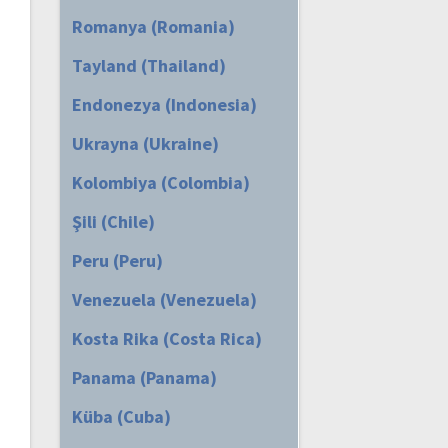
Romanya (Romania)
Tayland (Thailand)
Endonezya (Indonesia)
Ukrayna (Ukraine)
Kolombiya (Colombia)
Şili (Chile)
Peru (Peru)
Venezuela (Venezuela)
Kosta Rika (Costa Rica)
Panama (Panama)
Küba (Cuba)