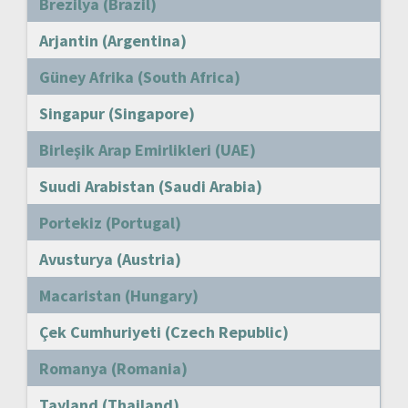
Brezilya (Brazil)
Arjantin (Argentina)
Güney Afrika (South Africa)
Singapur (Singapore)
Birleşik Arap Emirlikleri (UAE)
Suudi Arabistan (Saudi Arabia)
Portekiz (Portugal)
Avusturya (Austria)
Macaristan (Hungary)
Çek Cumhuriyeti (Czech Republic)
Romanya (Romania)
Tayland (Thailand)