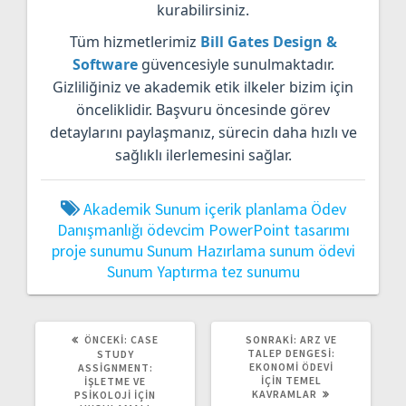
kurabilirsiniz.
Tüm hizmetlerimiz
Bill Gates Design &
Software
güvencesiyle sunulmaktadır.
Gizliliğiniz ve akademik etik ilkeler bizim için
önceliklidir. Başvuru öncesinde görev
detaylarını paylaşmanız, sürecin daha hızlı ve
sağlıklı ilerlemesini sağlar.
Akademik Sunum
içerik planlama
Ödev
Danışmanlığı
ödevcim
PowerPoint tasarımı
proje sunumu
Sunum Hazırlama
sunum ödevi
Sunum Yaptırma
tez sunumu
ÖNCEKI
SONRAKI
ÖNCEKI:
CASE
SONRAKI:
ARZ VE
YAZI:
YAZI:
TALEP DENGESI:
STUDY
EKONOMI ÖDEVI
ASSIGNMENT:
İÇIN TEMEL
İŞLETME VE
KAVRAMLAR
PSIKOLOJI İÇIN