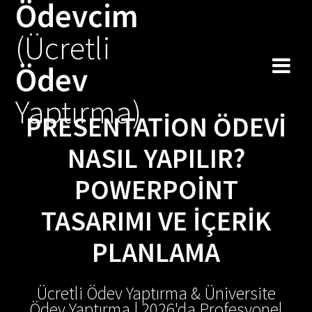
Ödevcim
Skip
to
(Ücretli
content
Ödev
Yaptırma)
PRESENTATION ÖDEVI
NASIL YAPILIR?
POWERPOINT
TASARIMI VE İÇERIK
PLANLAMA
Ücretli Ödev Yaptırma & Üniversite
Ödev Yaptırma | 2026'da Profesyonel