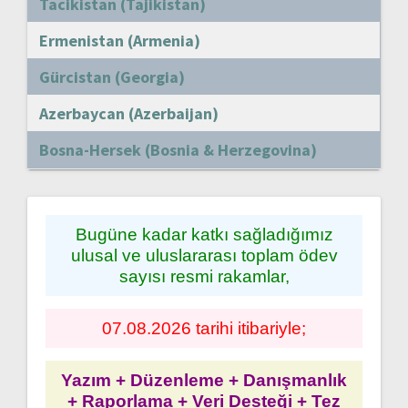
Tacikistan (Tajikistan)
Ermenistan (Armenia)
Gürcistan (Georgia)
Azerbaycan (Azerbaijan)
Bosna-Hersek (Bosnia & Herzegovina)
Bugüne kadar katkı sağladığımız
ulusal ve uluslararası toplam ödev
sayısı resmi rakamlar,
07.08.2026 tarihi itibariyle;
Yazım + Düzenleme + Danışmanlık
+ Raporlama + Veri Desteği + Tez