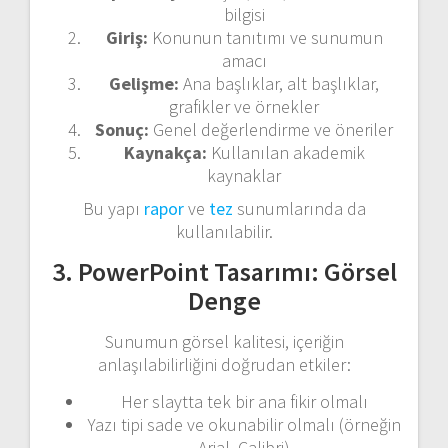
bilgisi
Giriş:
Konunun tanıtımı ve sunumun
amacı
Gelişme:
Ana başlıklar, alt başlıklar,
grafikler ve örnekler
Sonuç:
Genel değerlendirme ve öneriler
Kaynakça:
Kullanılan akademik
kaynaklar
Bu yapı
rapor
ve
tez
sunumlarında da
kullanılabilir.
3. PowerPoint Tasarımı: Görsel
Denge
Sunumun görsel kalitesi, içeriğin
anlaşılabilirliğini doğrudan etkiler:
Her slaytta tek bir ana fikir olmalı
Yazı tipi sade ve okunabilir olmalı (örneğin
Arial, Calibri)