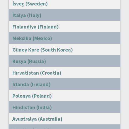
İsveç (Sweden)
İtalya (Italy)
Finlandiya (Finland)
Meksika (Mexico)
Güney Kore (South Korea)
Rusya (Russia)
Hırvatistan (Croatia)
İrlanda (Ireland)
Polonya (Poland)
Hindistan (India)
Avustralya (Australia)