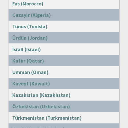
Fas (Morocco)
Cezayir (Algeria)
Tunus (Tunisia)
Ürdün (Jordan)
İsrail (Israel)
Katar (Qatar)
Umman (Oman)
Kuveyt (Kuwait)
Kazakistan (Kazakhstan)
Özbekistan (Uzbekistan)
Türkmenistan (Turkmenistan)