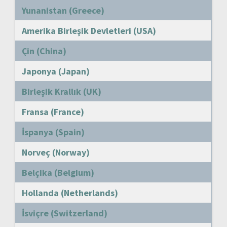
Yunanistan (Greece)
Amerika Birleşik Devletleri (USA)
Çin (China)
Japonya (Japan)
Birleşik Krallık (UK)
Fransa (France)
İspanya (Spain)
Norveç (Norway)
Belçika (Belgium)
Hollanda (Netherlands)
İsviçre (Switzerland)