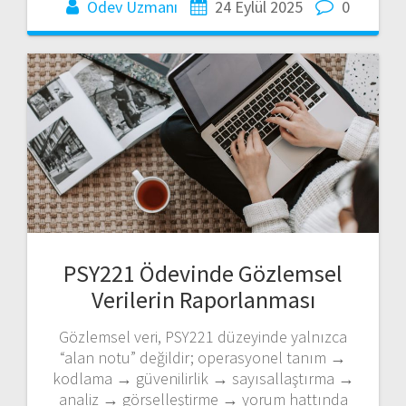
Ödev Uzmanı
24 Eylül 2025
0
PSY221 Ödevinde Gözlemsel
Verilerin Raporlanması
Gözlemsel veri, PSY221 düzeyinde yalnızca
“alan notu” değildir; operasyonel tanım →
kodlama → güvenilirlik → sayısallaştırma →
analiz → görselleştirme → yorum hattında