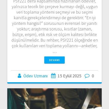
PSY221 dersi kapsamında hazırlanan ödevler,
yalnızca teorik bir çerçeve kurmayı değil, uygun
veri toplama yöntemi seçmeyi ve bu seçimi
kanıtla gerekçelendirmeyi de gerektirir. “En iyi
yöntem hangisi?” sorusunun evrensel bir yanıtı
yoktur; araştırma sorusu, kısıtlar (zaman,
bütçe, erişim), etik risk ve ölçüm kalitesi birlikte
düşünülmelidir. Bu rehber, PSY221 ölçeğinde en
çok kullanılan veri toplama yollarını—anketler,
…
DEVAMI
Ödev Uzmanı
15 Eylül 2025
0