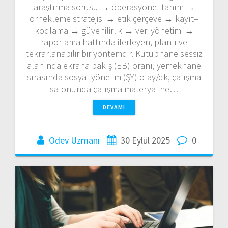
araştırma sorusu → operasyonel tanım →
örnekleme stratejisi → etik çerçeve → kayıt–
kodlama → güvenilirlik → veri yönetimi →
raporlama hattında ilerleyen, planlı ve
tekrarlanabilir bir yöntemdir. Kütüphane sessiz
alanında ekrana bakış (EB) oranı, yemekhane
sırasında sosyal yönelim (ŞY) olay/dk, çalışma
salonunda çalışma materyaline…
DEVAMI
Ödev Uzmanı
30 Eylül 2025
0