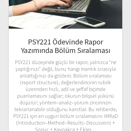
PSY221 Ödevinde Rapor
Yazımında Bölüm Sıralaması
PSY221 düzeyinde güçlü bir rapor, yalnızca “ne
yaptığınızı” değil, bunu hangi mantık sırasıyla
anlattığınızı da gösterir. Bölüm sıralaması
(report structure), değerlendiricinin rubrik
üzerinden hızlı, adil ve şeffaf biçimde
puanlamasını sağlar; okurun bilişsel yükünü
düşürür; yöntem–analiz–yorum zincirinizin
tekrarlanabilir olduğunu kanıtlar. Bu rehberde,
PSY221 için en uygun bölüm sıralamasını IMRaD
(Introduction–Method–Results–Discussion) +
Sonuç + Kaynakça + Ekler…