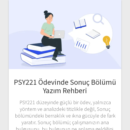
PSY221 Ödevinde Sonuç Bölümü
Yazım Rehberi
PSY221 düzeyinde güçlü bir ödev, yalnızca
yöntem ve analizdeki titizlikle değil, Sonuç
bölümündeki berraklık ve ikna gücüyle de fark
yaratır. Sonuç bölümü; çalışmanızın ana
bulgusunu, bu bulgunun ne anlama geldiğini,