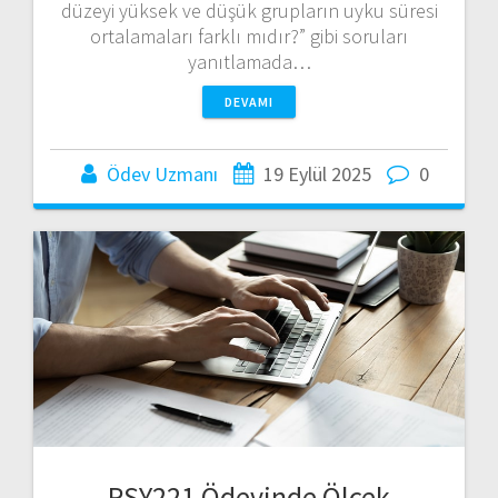
düzeyi yüksek ve düşük grupların uyku süresi
ortalamaları farklı mıdır?” gibi soruları
yanıtlamada…
DEVAMI
Ödev Uzmanı
19 Eylül 2025
0
PSY221 Ödevinde Ölçek