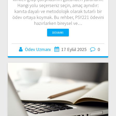
Hangi yolu seçerseniz seçin, amaç aynıdır:
kanıta dayalı ve metodolojik olarak tutarlı bir
ödev ortaya koymak. Bu rehber, PSY221 ödevini
hazırlarken bireysel ve…
DEVAMI
Ödev Uzmanı
17 Eylül 2025
0