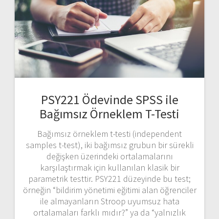
PSY221 Ödevinde SPSS ile
Bağımsız Örneklem T-Testi
Bağımsız örneklem t-testi (independent
samples t-test), iki bağımsız grubun bir sürekli
değişken üzerindeki ortalamalarını
karşılaştırmak için kullanılan klasik bir
parametrik testtir. PSY221 düzeyinde bu test;
örneğin “bildirim yönetimi eğitimi alan öğrenciler
ile almayanların Stroop uyumsuz hata
ortalamaları farklı mıdır?” ya da “yalnızlık