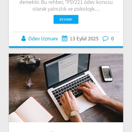
demektir. Bu rehber, “PSY221 ödev konusu
olarak yalnızlık ve psikolojik…
DEVAMI
Ödev Uzmanı
13 Eylül 2025
0