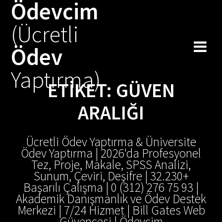
Ödevcim
Skip
to
(Ücretli
content
Ödev
Yaptırma)
ETIKET:
GÜVEN
ARALIĞI
Ücretli Ödev Yaptırma & Üniversite
Ödev Yaptırma | 2026'da Profesyonel
Tez, Proje, Makale, SPSS Analizi,
Sunum, Çeviri, Deşifre | 32.230+
Başarılı Çalışma | 0 (312) 276 75 93 |
Akademik Danışmanlık ve Ödev Destek
Merkezi | 7/24 Hizmet | Bill Gates Web
Güvencesi | Ödevcim