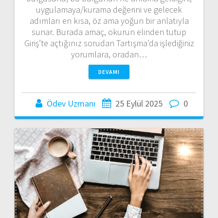
uygulamaya/kurama değerini ve gelecek
adımları en kısa, öz ama yoğun bir anlatıyla
sunar. Burada amaç, okurun elinden tutup
Giriş’te açtığınız sorudan Tartışma’da işlediğiniz
yorumlara, oradan…
DEVAMI
Ödev Uzmanı
25 Eylül 2025
0