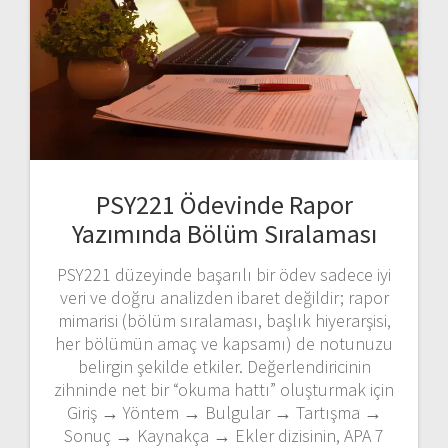
PSY221 Ödevinde Rapor
Yazımında Bölüm Sıralaması
PSY221 düzeyinde başarılı bir ödev sadece iyi
veri ve doğru analizden ibaret değildir; rapor
mimarisi (bölüm sıralaması, başlık hiyerarşisi,
her bölümün amaç ve kapsamı) de notunuzu
belirgin şekilde etkiler. Değerlendiricinin
zihninde net bir “okuma hattı” oluşturmak için
Giriş → Yöntem → Bulgular → Tartışma →
Sonuç → Kaynakça → Ekler dizisinin, APA 7