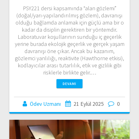
PSY221 dersi kapsamında “alan gözlemi”
(doğal/yarı-yapılandırılmış gözlem), davranışı
olduğu bağlamda anlamak için güçlü ama bir o
kadar da disiplin gerektiren bir yöntemdir.
Laboratuvar koşullarının sunduğu iç geçerlik
yerine burada ekolojik geçerlik ve gerçek yaşam
davranışı öne çıkar. Ancak bu kazanım,
gözlemci yanlılığı, reaktivite (Hawthorne etkisi),
kodlayıcılar arası tutarlılık, etik ve gizlilik gibi
risklerle birlikte gelir.…
DEVAMI
Ödev Uzmanı
21 Eylül 2025
0