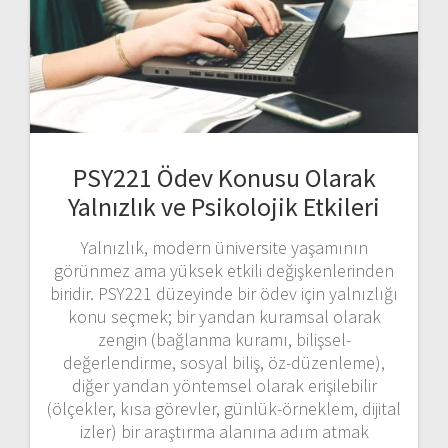
PSY221 Ödev Konusu Olarak
Yalnızlık ve Psikolojik Etkileri
Yalnızlık, modern üniversite yaşamının
görünmez ama yüksek etkili değişkenlerinden
biridir. PSY221 düzeyinde bir ödev için yalnızlığı
konu seçmek; bir yandan kuramsal olarak
zengin (bağlanma kuramı, bilişsel-
değerlendirme, sosyal biliş, öz-düzenleme),
diğer yandan yöntemsel olarak erişilebilir
(ölçekler, kısa görevler, günlük-örneklem, dijital
izler) bir araştırma alanına adım atmak