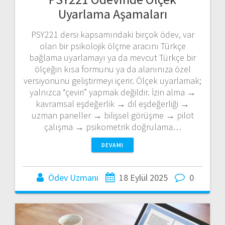
Uyarlama Aşamaları
PSY221 dersi kapsamındaki birçok ödev, var
olan bir psikolojik ölçme aracını Türkçe
bağlama uyarlamayı ya da mevcut Türkçe bir
ölçeğin kısa formunu ya da alanınıza özel
versiyonunu geliştirmeyi içerir. Ölçek uyarlamak;
yalnızca “çeviri” yapmak değildir. İzin alma →
kavramsal eşdeğerlik → dil eşdeğerliği →
uzman paneller → bilişsel görüşme → pilot
çalışma → psikometrik doğrulama…
DEVAMI
Ödev Uzmanı
18 Eylül 2025
0