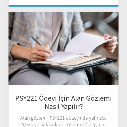
PSY221 Ödevi İçin Alan Gözlemi
Nasıl Yapılır?
Alan gözlemi, PSY221 düzeyinde yalnızca
“çevreye bakmak ve not almak” değildir;