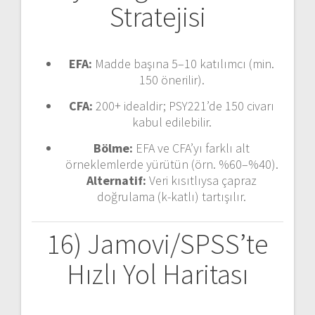
Stratejisi
EFA:
Madde başına 5–10 katılımcı (min.
150 önerilir).
CFA:
200+ idealdir; PSY221’de 150 civarı
kabul edilebilir.
Bölme:
EFA ve CFA’yı farklı alt
örneklemlerde yürütün (örn. %60–%40).
Alternatif:
Veri kısıtlıysa çapraz
doğrulama (k-katlı) tartışılır.
16) Jamovi/SPSS’te
Hızlı Yol Haritası