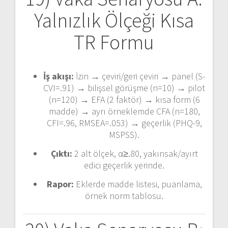
Yalnızlık Ölçeği Kısa
TR Formu
İş akışı:
İzin → çeviri/geri çeviri → panel (S-
CVI=.91) → bilişsel görüşme (n=10) → pilot
(n=120) → EFA (2 faktör) → kısa form (6
madde) → ayrı örneklemde CFA (n=180,
CFI=.96, RMSEA=.053) → geçerlik (PHQ-9,
MSPSS).
Çıktı:
2 alt ölçek, α≥.80, yakınsak/ayırt
edici geçerlik yerinde.
Rapor:
Eklerde madde listesi, puanlama,
örnek norm tablosu.