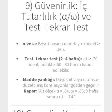
9) Güvenirlik: İç
Tutarlılık (α/ω) ve
Test–Tekrar Test
α ve ω:
Boyut başına raporlayın (hedef ≥
.80).
Test–tekrar test (2–4 hafta):
r
tt ≥ .70
ideal; pratikte .60–.80 bandı kabul
edilebilir.
Madde yanlılığı:
Düşük rit veya olumsuz
düzeltilmiş korelasyonlar gözden geçirilir.
Rapor:
“Alt ölçek α = .84, ω = .86; 3 hafta
sonra rtt = .74.”