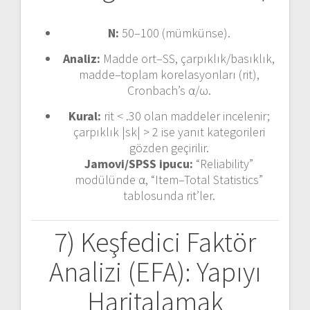
N:
50–100 (mümkünse).
Analiz:
Madde ort–SS, çarpıklık/basıklık,
madde–toplam korelasyonları (rit),
Cronbach’s α/ω.
Kural:
rit < .30 olan maddeler incelenir;
çarpıklık |sk| > 2 ise yanıt kategorileri
gözden geçirilir.
Jamovi/SPSS ipucu:
“Reliability”
modülünde α, “Item–Total Statistics”
tablosunda rit’ler.
7) Keşfedici Faktör
Analizi (EFA): Yapıyı
Haritalamak