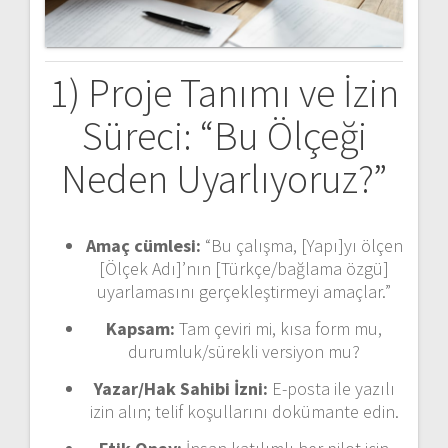
1) Proje Tanımı ve İzin
Süreci: “Bu Ölçeği
Neden Uyarlıyoruz?”
Amaç cümlesi:
“Bu çalışma, [Yapı]yı ölçen
[Ölçek Adı]’nın [Türkçe/bağlama özgü]
uyarlamasını gerçekleştirmeyi amaçlar.”
Kapsam:
Tam çeviri mi, kısa form mu,
durumluk/sürekli versiyon mu?
Yazar/Hak Sahibi İzni:
E-posta ile yazılı
izin alın; telif koşullarını dokümante edin.