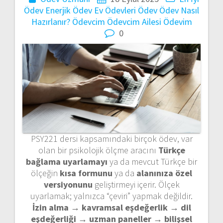
Ödev
Enerjik Ödev
Ev Ödevleri
Ödev
Ödev Nasıl
Hazırlanır?
Ödevcim
Ödevcim Ailesi
Ödevim
0
PSY221 dersi kapsamındaki birçok ödev, var
olan bir psikolojik ölçme aracını
Türkçe
bağlama uyarlamayı
ya da mevcut Türkçe bir
ölçeğin
kısa formunu
ya da
alanınıza özel
versiyonunu
geliştirmeyi içerir. Ölçek
uyarlamak; yalnızca “çeviri” yapmak değildir.
İzin alma → kavramsal eşdeğerlik → dil
eşdeğerliği → uzman paneller → bilişsel