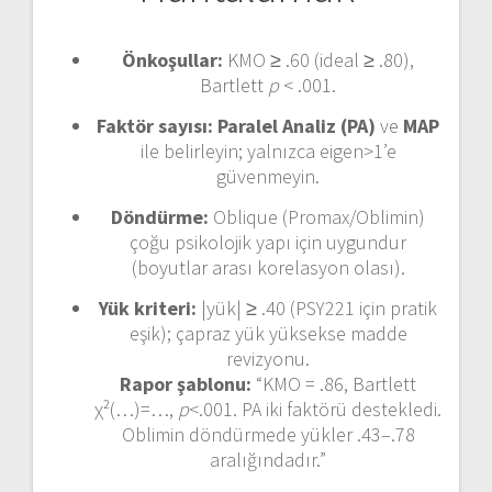
Önkoşullar:
KMO ≥ .60 (ideal ≥ .80),
Bartlett
p
< .001.
Faktör sayısı:
Paralel Analiz (PA)
ve
MAP
ile belirleyin; yalnızca eigen>1’e
güvenmeyin.
Döndürme:
Oblique (Promax/Oblimin)
çoğu psikolojik yapı için uygundur
(boyutlar arası korelasyon olası).
Yük kriteri:
|yük| ≥ .40 (PSY221 için pratik
eşik); çapraz yük yüksekse madde
revizyonu.
Rapor şablonu:
“KMO = .86, Bartlett
χ²(…)=…,
p
<.001. PA iki faktörü destekledi.
Oblimin döndürmede yükler .43–.78
aralığındadır.”