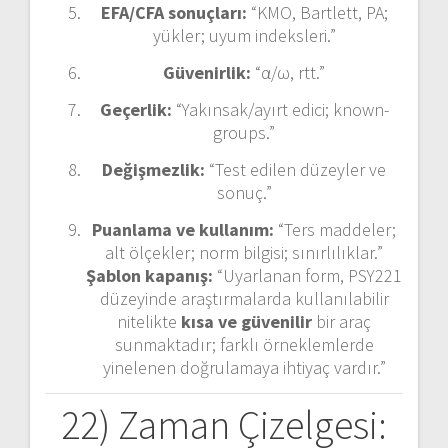
EFA/CFA sonuçları:
“KMO, Bartlett, PA;
yükler; uyum indeksleri.”
Güvenirlik:
“α/ω, rtt.”
Geçerlik:
“Yakınsak/ayırt edici; known-
groups.”
Değişmezlik:
“Test edilen düzeyler ve
sonuç.”
Puanlama ve kullanım:
“Ters maddeler;
alt ölçekler; norm bilgisi; sınırlılıklar.”
Şablon kapanış:
“Uyarlanan form, PSY221
düzeyinde araştırmalarda kullanılabilir
nitelikte
kısa ve güvenilir
bir araç
sunmaktadır; farklı örneklemlerde
yinelenen doğrulamaya ihtiyaç vardır.”
22) Zaman Çizelgesi: