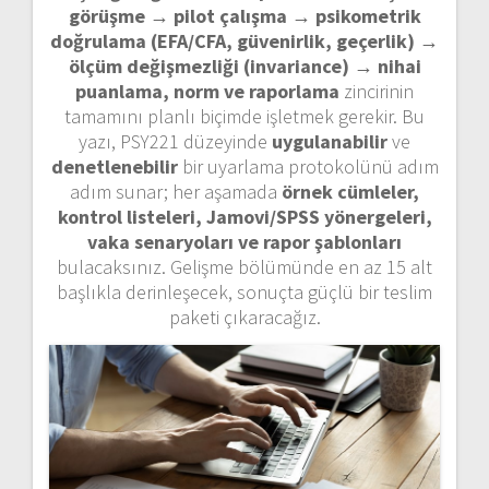
görüşme → pilot çalışma → psikometrik
doğrulama (EFA/CFA, güvenirlik, geçerlik) →
ölçüm değişmezliği (invariance) → nihai
puanlama, norm ve raporlama
zincirinin
tamamını planlı biçimde işletmek gerekir. Bu
yazı, PSY221 düzeyinde
uygulanabilir
ve
denetlenebilir
bir uyarlama protokolünü adım
adım sunar; her aşamada
örnek cümleler,
kontrol listeleri, Jamovi/SPSS yönergeleri,
vaka senaryoları ve rapor şablonları
bulacaksınız. Gelişme bölümünde en az 15 alt
başlıkla derinleşecek, sonuçta güçlü bir teslim
paketi çıkaracağız.