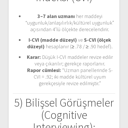
3–7 alan uzmanı
her maddeyi
“uygunluk/anlaşılırlık/kültürel uygunluk”
açısından 4’lü ölçekte derecelendirir.
I-CVI (madde düzeyi)
ve
S-CVI (ölçek
düzeyi)
hesaplanır (≥ .78 / ≥ .90 hedef).
Karar:
Düşük I-CVI maddeler revize edilir
veya çıkarılır; gerekçe raporlanır.
Rapor cümlesi:
“Uzman panellerinde S-
CVI = .92; iki madde kültürel uyum
gerekçesiyle revize edilmiştir.”
5) Bilişsel Görüşmeler
(Cognitive
Interviewing):