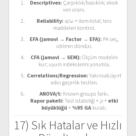
Descriptives:
Çarpıklık/basıklık; eksik
veri oranı.
Reliability:
α/ω + item-total; ters
maddeleri kontrol.
EFA (jamovi → Factor → EFA):
PA seç,
oblimin döndür.
CFA (jamovi → SEM):
Ölçüm modelini
kur; uyum indekslerini yorumla.
Correlations/Regression:
Yakınsak/ayırt
edici geçerlik testleri.
ANOVA/t:
Known-groups farkı.
Rapor paketi:
Test istatistiği +
p
+
etki
büyüklüğü
+
%95 GA
kuralı.
17) Sık Hatalar ve Hızlı