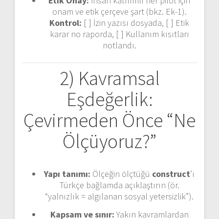
Etik Onay:
İnsan katılımlı her pilot için
onam ve etik çerçeve şart (bkz. Ek-1).
Kontrol:
[ ] İzin yazısı dosyada, [ ] Etik
karar no raporda, [ ] Kullanım kısıtları
notlandı.
2) Kavramsal
Eşdeğerlik:
Çevirmeden Önce “Ne
Ölçüyoruz?”
Yapı tanımı:
Ölçeğin ölçtüğü
construct
’ı
Türkçe bağlamda açıklaştırın (ör.
“yalnızlık = algılanan sosyal yetersizlik”).
Kapsam ve sınır:
Yakın kavramlardan