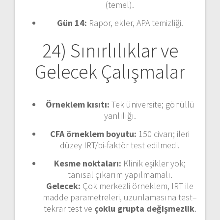
(temel).
Gün 14:
Rapor, ekler, APA temizliği.
24) Sınırlılıklar ve
Gelecek Çalışmalar
Örneklem kısıtı:
Tek üniversite; gönüllü
yanlılığı.
CFA örneklem boyutu:
150 civarı; ileri
düzey IRT/bi-faktör test edilmedi.
Kesme noktaları:
Klinik eşikler yok;
tanısal çıkarım yapılmamalı.
Gelecek:
Çok merkezli örneklem, IRT ile
madde parametreleri, uzunlamasına test–
tekrar test ve
çoklu grupta değişmezlik
.