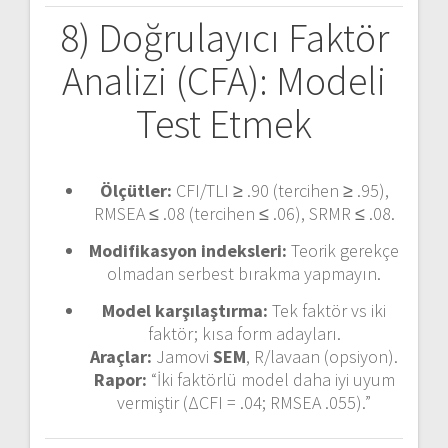
8) Doğrulayıcı Faktör
Analizi (CFA): Modeli
Test Etmek
Ölçütler:
CFI/TLI ≥ .90 (tercihen ≥ .95),
RMSEA ≤ .08 (tercihen ≤ .06), SRMR ≤ .08.
Modifikasyon indeksleri:
Teorik gerekçe
olmadan serbest bırakma yapmayın.
Model karşılaştırma:
Tek faktör vs iki
faktör; kısa form adayları.
Araçlar:
Jamovi
SEM
, R/lavaan (opsiyon).
Rapor:
“İki faktörlü model daha iyi uyum
vermiştir (ΔCFI = .04; RMSEA .055).”