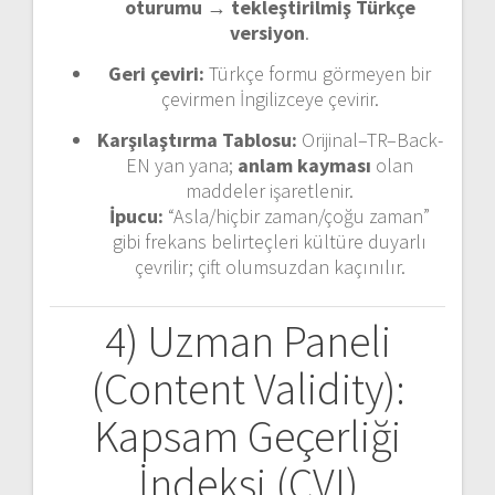
oturumu
→
tekleştirilmiş Türkçe
versiyon
.
Geri çeviri:
Türkçe formu görmeyen bir
çevirmen İngilizceye çevirir.
Karşılaştırma Tablosu:
Orijinal–TR–Back-
EN yan yana;
anlam kayması
olan
maddeler işaretlenir.
İpucu:
“Asla/hiçbir zaman/çoğu zaman”
gibi frekans belirteçleri kültüre duyarlı
çevrilir; çift olumsuzdan kaçınılır.
4) Uzman Paneli
(Content Validity):
Kapsam Geçerliği
İndeksi (CVI)