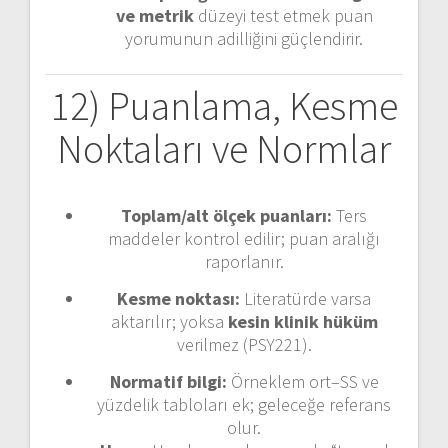
ve metrik
düzeyi test etmek puan
yorumunun adilliğini güçlendirir.
12) Puanlama, Kesme
Noktaları ve Normlar
Toplam/alt ölçek puanları:
Ters
maddeler kontrol edilir; puan aralığı
raporlanır.
Kesme noktası:
Literatürde varsa
aktarılır; yoksa
kesin klinik hüküm
verilmez (PSY221).
Normatif bilgi:
Örneklem ort–SS ve
yüzdelik tabloları ek; geleceğe referans
olur.