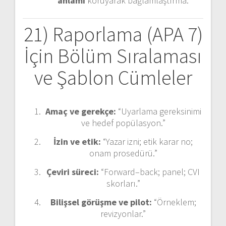
anlamı
koruyarak bağlamlaştırma.
21) Raporlama (APA 7)
İçin Bölüm Sıralaması
ve Şablon Cümleler
Amaç ve gerekçe:
“Uyarlama gereksinimi
ve hedef popülasyon.”
İzin ve etik:
“Yazar izni; etik karar no;
onam prosedürü.”
Çeviri süreci:
“Forward–back; panel; CVI
skorları.”
Bilişsel görüşme ve pilot:
“Örneklem;
revizyonlar.”