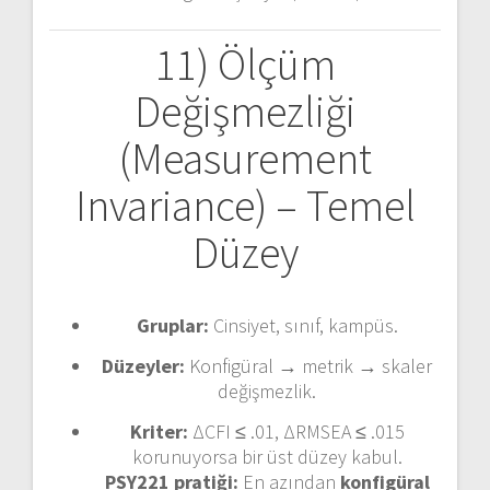
11) Ölçüm
Değişmezliği
(Measurement
Invariance) – Temel
Düzey
Gruplar:
Cinsiyet, sınıf, kampüs.
Düzeyler:
Konfigüral → metrik → skaler
değişmezlik.
Kriter:
ΔCFI ≤ .01, ΔRMSEA ≤ .015
korunuyorsa bir üst düzey kabul.
PSY221 pratiği:
En azından
konfigüral