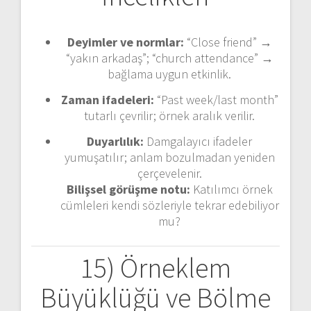
Deyimler ve normlar:
“Close friend” →
“yakın arkadaş”; “church attendance” →
bağlama uygun etkinlik.
Zaman ifadeleri:
“Past week/last month”
tutarlı çevrilir; örnek aralık verilir.
Duyarlılık:
Damgalayıcı ifadeler
yumuşatılır; anlam bozulmadan yeniden
çerçevelenir.
Bilişsel görüşme notu:
Katılımcı örnek
cümleleri kendi sözleriyle tekrar edebiliyor
mu?
15) Örneklem
Büyüklüğü ve Bölme