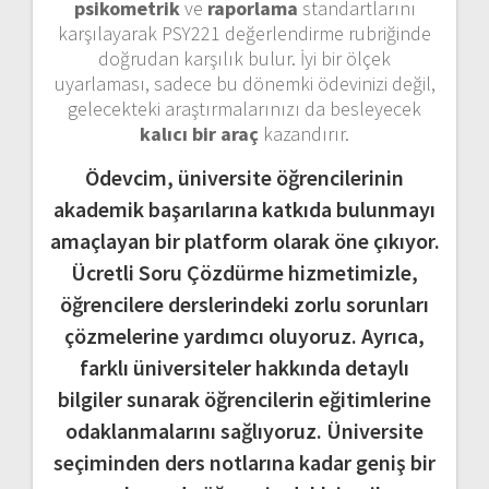
psikometrik
ve
raporlama
standartlarını
karşılayarak PSY221 değerlendirme rubriğinde
doğrudan karşılık bulur. İyi bir ölçek
uyarlaması, sadece bu dönemki ödevinizi değil,
gelecekteki araştırmalarınızı da besleyecek
kalıcı bir araç
kazandırır.
Ödevcim, üniversite öğrencilerinin
akademik başarılarına katkıda bulunmayı
amaçlayan bir platform olarak öne çıkıyor.
Ücretli Soru Çözdürme hizmetimizle,
öğrencilere derslerindeki zorlu sorunları
çözmelerine yardımcı oluyoruz. Ayrıca,
farklı üniversiteler hakkında detaylı
bilgiler sunarak öğrencilerin eğitimlerine
odaklanmalarını sağlıyoruz. Üniversite
seçiminden ders notlarına kadar geniş bir