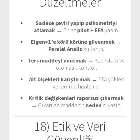
Düzeltmeler
Sadece çeviri yapıp psikometriyi
atlamak →
En az
pilot + EFA
yapın.
Eigen>1’e körü körüne güvenmek →
Paralel Analiz
kullanın.
Ters maddeyi unutmak →
Kod kitabı ve
otomatik kontrol.
Alt ölçekleri karıştırmak →
EFA yükleri
ve teori ile hizalama.
Kritik değişkenleri raporsuz çıkarmak
→
Çıkarılan maddenin
neden
ini yazın.
18) Etik ve Veri
Güvenliği