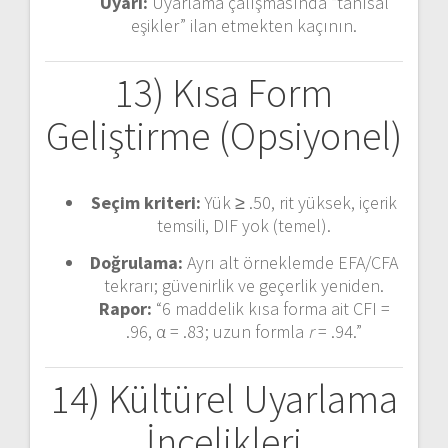
Uyarı:
Uyarlama çalışmasında “tanısal
eşikler” ilan etmekten kaçının.
13) Kısa Form
Geliştirme (Opsiyonel)
Seçim kriteri:
Yük ≥ .50, rit yüksek, içerik
temsili, DIF yok (temel).
Doğrulama:
Ayrı alt örneklemde EFA/CFA
tekrarı; güvenirlik ve geçerlik yeniden.
Rapor:
“6 maddelik kısa forma ait CFI =
.96, α = .83; uzun formla
r
= .94.”
14) Kültürel Uyarlama
İncelikleri