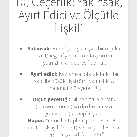
10) Geçerlik: Yakınsak,
Ayırt Edici ve Ölçütle
İlişkili
Yakınsak:
Hedef yapıyla ilişkili bir ölçekle
pozitif/negatif yönlü korelasyon (örn.
yalnızlık ↔ depresif belirti).
Ayırt edici:
Kavramsal olarak farklı bir
yapı ile düşük ilişki (örn. yalnızlık ↔
matematik öz-yeterliği).
Ölçüt geçerliği:
Bilinen gruplar farkı
(known-groups) ya da davranışsal
görevlerle (Stroop) ilişkiler.
Rapor:
“Yalnızlık toplam puanı PHQ-9 ile
pozitif ilişkiliydi (
r
= .41) ve sosyal destek ile
negatif ilişkiliydi (
r
= −.36).”