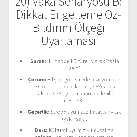
20) Vaka Senaryosu B:
Dikkat Engelleme Öz-
Bildirim Ölçeği
Uyarlaması
Sorun:
İki madde kültürel olarak “fazla
sert”.
Çözüm:
Bilişsel görüşmede revizyon; rit <
.30 olan madde çıkarıldı; EFA’da tek
faktör; CFA uyumu kabul edilebilir
(CFI=.93).
Geçerlik:
Stroop uyumsuz hatayla
r
= .28
(yakınsak).
Ders:
Kültürel uyum ≠ yumuşatma;