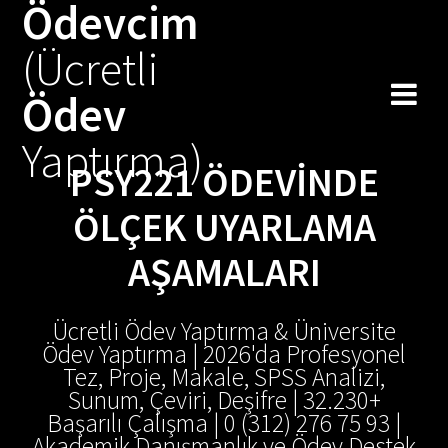
Ödevcim
Skip
to
(Ücretli
content
Ödev
Yaptırma)
PSY221 ÖDEVINDE
ÖLÇEK UYARLAMA
AŞAMALARI
Ücretli Ödev Yaptırma & Üniversite
Ödev Yaptırma | 2026'da Profesyonel
Tez, Proje, Makale, SPSS Analizi,
Sunum, Çeviri, Deşifre | 32.230+
Başarılı Çalışma | 0 (312) 276 75 93 |
Akademik Danışmanlık ve Ödev Destek