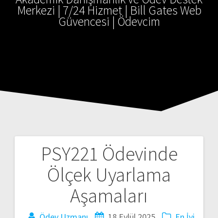
Merkezi | 7/24 Hizmet | Bill Gates Web
Güvencesi | Ödevcim
PSY221 Ödevinde
Yazı
Ölçek Uyarlama
gezinmesi
Aşamaları
Ödev Uzmanı
18 Eylül 2025
En İyi