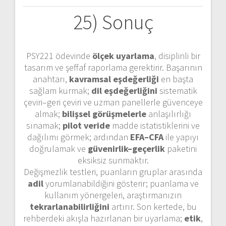
25) Sonuç
PSY221 ödevinde
ölçek uyarlama
, disiplinli bir
tasarım ve şeffaf raporlama gerektirir. Başarının
anahtarı,
kavramsal eşdeğerliği
en başta
sağlam kurmak;
dil eşdeğerliğini
sistematik
çeviri–geri çeviri ve uzman panellerle güvenceye
almak;
bilişsel görüşmelerle
anlaşılırlığı
sınamak;
pilot veride
madde istatistiklerini ve
dağılımı görmek; ardından
EFA–CFA
ile yapıyı
doğrulamak ve
güvenirlik–geçerlik
paketini
eksiksiz sunmaktır.
Değişmezlik testleri, puanların gruplar arasında
adil
yorumlanabildiğini gösterir; puanlama ve
kullanım yönergeleri, araştırmanızın
tekrarlanabilirliğini
artırır. Son kertede, bu
rehberdeki akışla hazırlanan bir uyarlama;
etik
,