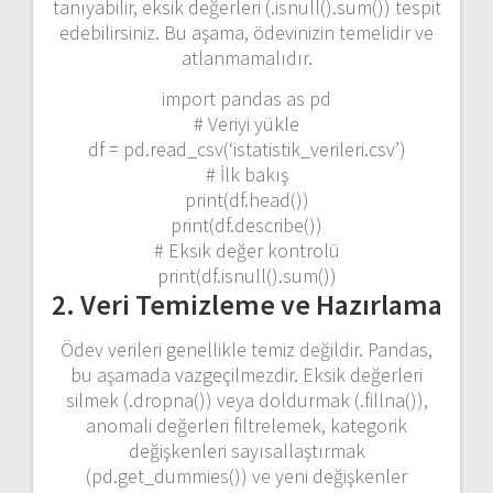
tanıyabilir, eksik değerleri (
.isnull().sum()
) tespit
edebilirsiniz. Bu aşama, ödevinizin temelidir ve
atlanmamalıdır.
import pandas as pd
# Veriyi yükle
df = pd.read_csv(‘istatistik_verileri.csv’)
# İlk bakış
print(df.head())
print(df.describe())
# Eksik değer kontrolü
print(df.isnull().sum())
2. Veri Temizleme ve Hazırlama
Ödev verileri genellikle temiz değildir. Pandas,
bu aşamada vazgeçilmezdir. Eksik değerleri
silmek (
.dropna()
) veya doldurmak (
.fillna()
),
anomali değerleri filtrelemek, kategorik
değişkenleri sayısallaştırmak
(
pd.get_dummies()
) ve yeni değişkenler