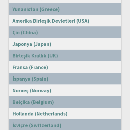
Yunanistan (Greece)
Amerika Birleşik Devletleri (USA)
Çin (China)
Japonya (Japan)
Birleşik Krallık (UK)
Fransa (France)
İspanya (Spain)
Norveç (Norway)
Belçika (Belgium)
Hollanda (Netherlands)
İsviçre (Switzerland)