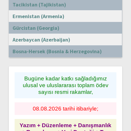
Tacikistan (Tajikistan)
Ermenistan (Armenia)
Gürcistan (Georgia)
Azerbaycan (Azerbaijan)
Bosna-Hersek (Bosnia & Herzegovina)
Bugüne kadar katkı sağladığımız
ulusal ve uluslararası toplam ödev
sayısı resmi rakamlar,
08.08.2026 tarihi itibariyle;
Yazım + Düzenleme + Danışmanlık