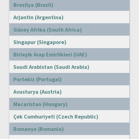
Brezilya (Brazil)
Arjantin (Argentina)
Güney Afrika (South Africa)
Singapur (Singapore)
Birleşik Arap Emirlikleri (UAE)
Suudi Arabistan (Saudi Arabia)
Portekiz (Portugal)
Avusturya (Austria)
Macaristan (Hungary)
Çek Cumhuriyeti (Czech Republic)
Romanya (Romania)