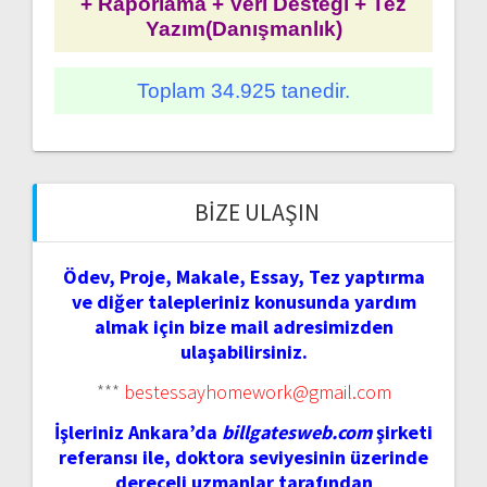
+ Raporlama + Veri Desteği + Tez
Yazım(Danışmanlık)
Toplam 34.925 tanedir.
BIZE ULAŞIN
Ödev, Proje, Makale, Essay, Tez yaptırma
ve diğer talepleriniz konusunda yardım
almak için bize mail adresimizden
ulaşabilirsiniz.
***
bestessayhomework@gmail.com
İşleriniz Ankara’da
billgatesweb.com
şirketi
referansı ile, doktora seviyesinin üzerinde
dereceli uzmanlar tarafından