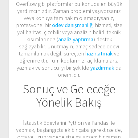
Overflow gibi platformlar bu konuda en büyük
yardımcınızdır. Zaman problemi yaşıyorsanız
veya konuya tam hakim olamadıysanız,
profesyonel bir
ödev danışmanlığı
hizmeti, size
yol haritası çizebilir veya analizin belirli teknik
kısımlarında (
analiz yaptırma
) destek
sağlayabilir. Unutmayın, amaç sadece ödevi
tamamlamak değil, süreçten
hazırlatmak
ve
öğrenmektir. Tüm kodlarınızı açıklamalarla
yazmak ve sonucu iyi bir şekilde
yazdırmak
da
önemlidir.
Sonuç ve Geleceğe
Yönelik Bakış
İstatistik ödevlerini Python ve Pandas ile
yapmak, başlangıçta ek bir çaba gerektirse de,
orta ve uzun vadede size muazzam bir zaman