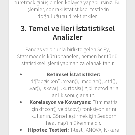
türetmek gibi işlemleri kolayca yapabilirsiniz. Bu
işlemler, sonraki istatistiksel testlerin
doğruluğunu direkt etkiler.
3. Temel ve İleri İstatistiksel
Analizler
Pandas ve onunla birlikte gelen SciPy,
Statsmodels kütüphaneleri, hemen her türlü
istatistiksel işlemi yapmanıza olanak tanır.
Betimsel İstatistikler:
df[‘degisken’].mean()
,
.median()
,
.std()
,
.var()
,
.skew()
,
.kurtosis()
gibi metodlarla
anlık sonuçlar alın.
Korelasyon ve Kovaryans:
Tüm matris
için
df.corr()
ve
df.cov()
fonksiyonlarını
kullanın. Görselleştirmek için Seaborn
heatmap’i mükemmeldir.
Hipotez Testleri:
T-testi, ANOVA, Ki-kare