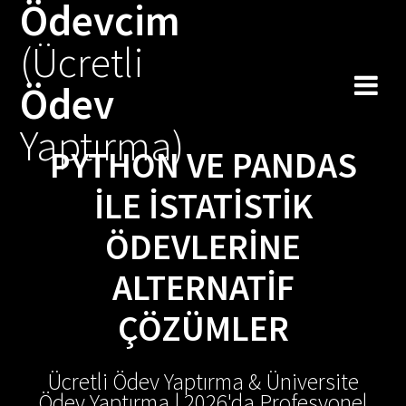
Ödevcim
Skip
to
(Ücretli
content
Ödev
Yaptırma)
PYTHON VE PANDAS
ILE İSTATISTIK
ÖDEVLERINE
ALTERNATIF
ÇÖZÜMLER
Ücretli Ödev Yaptırma & Üniversite
Ödev Yaptırma | 2026'da Profesyonel