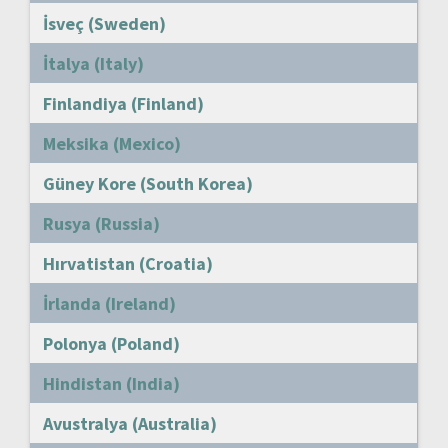
İsveç (Sweden)
İtalya (Italy)
Finlandiya (Finland)
Meksika (Mexico)
Güney Kore (South Korea)
Rusya (Russia)
Hırvatistan (Croatia)
İrlanda (Ireland)
Polonya (Poland)
Hindistan (India)
Avustralya (Australia)