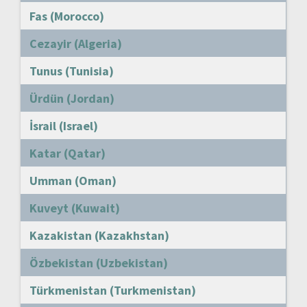
Fas (Morocco)
Cezayir (Algeria)
Tunus (Tunisia)
Ürdün (Jordan)
İsrail (Israel)
Katar (Qatar)
Umman (Oman)
Kuveyt (Kuwait)
Kazakistan (Kazakhstan)
Özbekistan (Uzbekistan)
Türkmenistan (Turkmenistan)