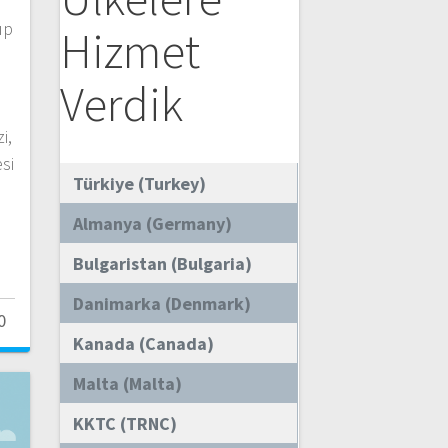
ıp
Hizmet
.
Verdik
i,
si
Türkiye (Turkey)
Almanya (Germany)
Bulgaristan (Bulgaria)
Danimarka (Denmark)
0
Kanada (Canada)
Malta (Malta)
KKTC (TRNC)