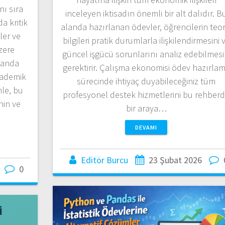
nı sıra
inceleyen iktisadın önemli bir alt dalıdır. B
a kritik
alanda hazırlanan ödevler, öğrencilerin teor
ler ve
bilgileri pratik durumlarla ilişkilendirmesini 
zere
güncel işgücü sorunlarını analiz edebilmesi
manda
gerektirir. Çalışma ekonomisi ödev hazırla
akademik
sürecinde ihtiyaç duyabileceğiniz tüm
nle, bu
profesyonel destek hizmetlerini bu rehber
nin ve
bir araya…
DEVAMI
Editör Burcu
23 Şubat 2026
0