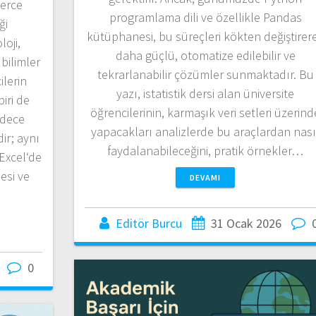
lerce
programlama dili ve özellikle Pandas
ği
kütüphanesi, bu süreçleri kökten değiştirer
loji,
daha güçlü, otomatize edilebilir ve
 bilimler
tekrarlanabilir çözümler sunmaktadır. Bu
lerin
yazı, istatistik dersi alan üniversite
iri de
öğrencilerinin, karmaşık veri setleri üzerind
adece
yapacakları analizlerde bu araçlardan nası
ir; aynı
faydalanabileceğini, pratik örnekler…
Excel‘de
esi ve
DEVAMI
Editör Burcu
31 Ocak 2026
0