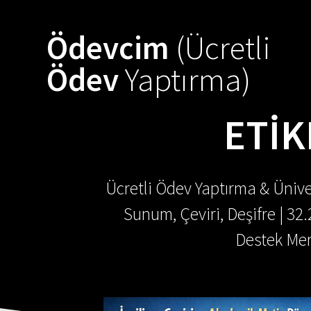
Skip
to
Ödevcim
(Ücretli
content
Ödev
Yaptırma)
ETIK
Ücretli Ödev Yaptırma & Ünive
Sunum, Çeviri, Deşifre | 32
Destek Mer