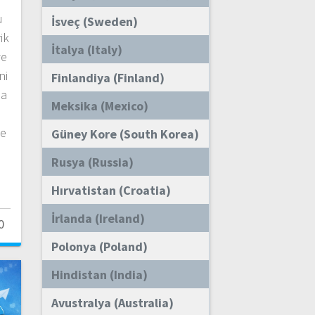
u
İsveç (Sweden)
ik
İtalya (Italy)
ve
ni
Finlandiya (Finland)
ma
Meksika (Mexico)
de
Güney Kore (South Korea)
Rusya (Russia)
Hırvatistan (Croatia)
İrlanda (Ireland)
0
Polonya (Poland)
Hindistan (India)
Avustralya (Australia)