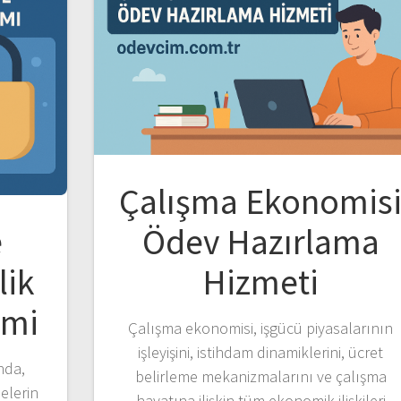
Çalışma Ekonomis
e
Ödev Hazırlama
lik
Hizmeti
emi
Çalışma ekonomisi, işgücü piyasalarının
işleyişini, istihdam dinamiklerini, ücret
nda,
belirleme mekanizmalarını ve çalışma
elerin
hayatına ilişkin tüm ekonomik ilişkileri