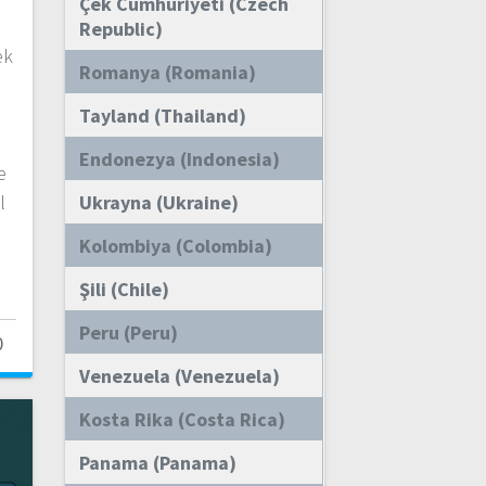
Çek Cumhuriyeti (Czech
Republic)
ek
Romanya (Romania)
Tayland (Thailand)
Endonezya (Indonesia)
e
l
Ukrayna (Ukraine)
Kolombiya (Colombia)
Şili (Chile)
Peru (Peru)
0
Venezuela (Venezuela)
Kosta Rika (Costa Rica)
Panama (Panama)