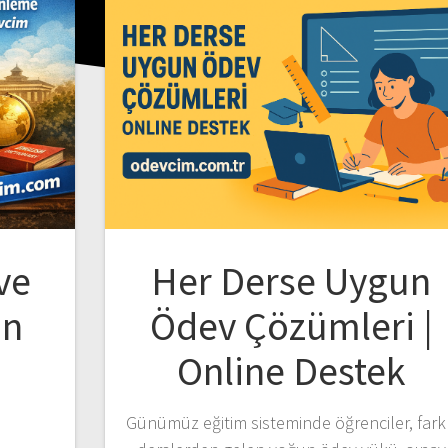
 ve
Her Derse Uygun
in
Ödev Çözümleri |
Online Destek
Günümüz eğitim sisteminde öğrenciler, fark