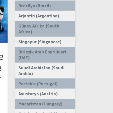
Brezilya (Brazil)
Arjantin (Argentina)
Güney Afrika (South
Africa)
Singapur (Singapore)
Birleşik Arap Emirlikleri
e
(UAE)
e
Suudi Arabistan (Saudi
Arabia)
r
Portekiz (Portugal)
Avusturya (Austria)
a
Macaristan (Hungary)