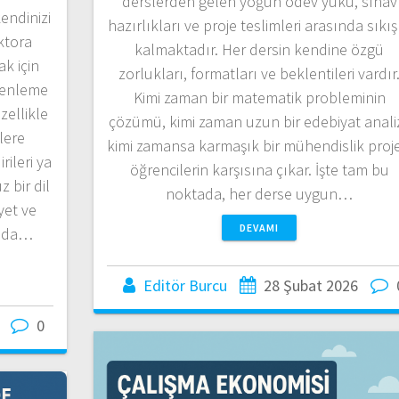
derslerden gelen yoğun ödev yükü, sınav
ndinizi
hazırlıkları ve proje teslimleri arasında sıkış
ktora
kalmaktadır. Her dersin kendine özgü
k için
zorlukları, formatları ve beklentileri vardır
üzenleme
Kimi zaman bir matematik probleminin
zellikle
çözümü, kimi zaman uzun bir edebiyat analiz
lere
kimi zamansa karmaşık bir mühendislik proje
rileri ya
öğrencilerin karşısına çıkar. İşte tam bu
 bir dil
noktada, her derse uygun…
yet ve
DEVAMI
tada…
Editör Burcu
28 Şubat 2026
0