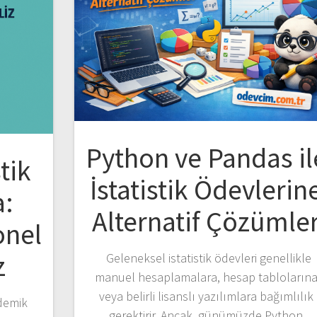
Python ve Pandas il
tik
İstatistik Ödevlerin
a:
Alternatif Çözümle
onel
z
Geleneksel istatistik ödevleri genellikle
manuel hesaplamalara, hesap tabloların
veya belirli lisanslı yazılımlara bağımlılık
demik
gerektirir. Ancak, günümüzde Python