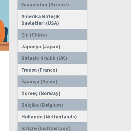
Yunanistan (Greece)
Amerika Birleşik
Devletleri (USA)
Çin (China)
Japonya (Japan)
Birleşik Krallık (UK)
i
Fransa (France)
İspanya (Spain)
Norveç (Norway)
Belçika (Belgium)
Hollanda (Netherlands)
İsviçre (Switzerland)