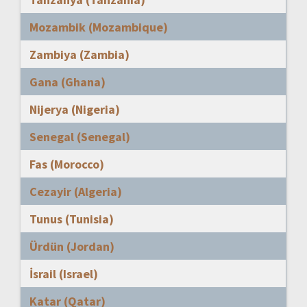
Mozambik (Mozambique)
Zambiya (Zambia)
Gana (Ghana)
Nijerya (Nigeria)
Senegal (Senegal)
Fas (Morocco)
Cezayir (Algeria)
Tunus (Tunisia)
Ürdün (Jordan)
İsrail (Israel)
Katar (Qatar)