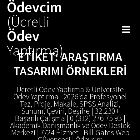
Ödevcim
Skip
to
(Ücretli
content
Ödev
Yaptırma)
ETIKET:
ARAŞTIRMA
TASARIMI ÖRNEKLERI
Ücretli Ödev Yaptırma & Üniversite
Ödev Yaptırma | 2026'da Profesyonel
Tez, Proje, Makale, SPSS Analizi,
Sunum, Çeviri, Deşifre | 32.230+
Başarılı Çalışma | 0 (312) 276 75 93 |
Akademik Danışmanlık ve Ödev Destek
Merkezi | 7/24 Hizmet | Bill Gates Web
Güvencesi | Ödevcim