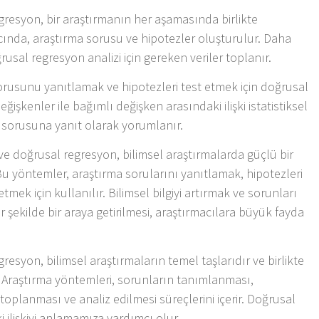
gresyon, bir araştırmanın her aşamasında birlikte
ıcında, araştırma sorusu ve hipotezler oluşturulur. Daha
sal regresyon analizi için gereken veriler toplanır.
sorusunu yanıtlamak ve hipotezleri test etmek için doğrusal
eğişkenler ile bağımlı değişken arasındaki ilişki istatistiksel
a sorusuna yanıt olarak yorumlanır.
ve doğrusal regresyon, bilimsel araştırmalarda güçlü bir
 yöntemler, araştırma sorularını yanıtlamak, hipotezleri
etmek için kullanılır. Bilimsel bilgiyi artırmak ve sorunları
ir şekilde bir araya getirilmesi, araştırmacılara büyük fayda
esyon, bilimsel araştırmaların temel taşlarıdır ve birlikte
 Araştırma yöntemleri, sorunların tanımlanması,
 toplanması ve analiz edilmesi süreçlerini içerir. Doğrusal
 ilişkiyi anlamamıza yardımcı olur.