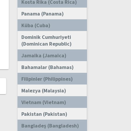
Kosta Rika (Costa Rica)
Panama (Panama)
Küba (Cuba)
Dominik Cumhuriyeti
(Dominican Republic)
Jamaika (Jamaica)
Bahamalar (Bahamas)
Filipinler (Philippines)
Malezya (Malaysia)
Vietnam (Vietnam)
Pakistan (Pakistan)
Bangladeş (Bangladesh)