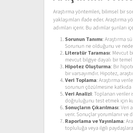
Araştırma yöntemleri, bilimsel bir so
yaklaşımları ifade eder. Araştırma y
adımları içerir. Bu adımlar şunları içe
Sorunun Tanımı
: Araştırma sü
Sorunun ne olduğunu ve neden
Literatür Taraması
: Mevcut b
mevcut bilgiye dayalı bir temel
Hipotez Oluşturma
: Bir hipo
bir varsayımdır. Hipotez, araşt
Veri Toplama
: Araştırma veril
sorunun çözülmesine katkıda bu
Veri Analizi
: Toplanan veriler i
doğruluğunu test etmek için kul
Sonuçların Çıkarılması
: Veri
verir. Sonuçlar yorumlanır ve de
Raporlama ve Yayınlama
: Ar
topluluğa veya ilgili paydaşlara i