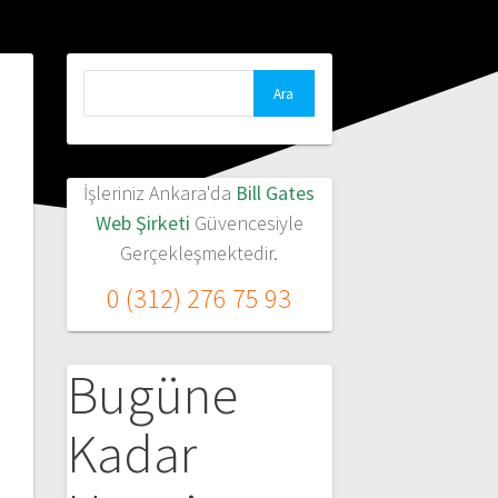
Arama:
İşleriniz Ankara'da
Bill Gates
Web Şirketi
Güvencesiyle
Gerçekleşmektedir.
0 (312) 276 75 93
Bugüne
Kadar