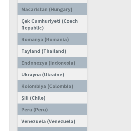
Macaristan (Hungary)
Çek Cumhuriyeti (Czech
Republic)
Romanya (Romania)
Tayland (Thailand)
Endonezya (Indonesia)
Ukrayna (Ukraine)
Kolombiya (Colombia)
Şili (Chile)
Peru (Peru)
Venezuela (Venezuela)