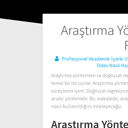
Yazı
Araştırma Y
gezinmesi
Profesyonel Akademik İçerik Ür
Ödev Nasıl Haz
Araştırma yöntemleri ve doğrusal reg
temel bir rol oynar. Araştırma yöntem
süreçlerini içerir. Doğrusal regresyon 
analiz yöntemidir. Bu makalede, ara
nasıl kullanıldığını inceleyeceğiz.
Araştırma Yönte