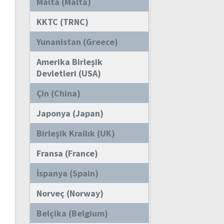
Malta (Malta)
KKTC (TRNC)
Yunanistan (Greece)
Amerika Birleşik
Devletleri (USA)
Çin (China)
Japonya (Japan)
Birleşik Krallık (UK)
Fransa (France)
İspanya (Spain)
Norveç (Norway)
Belçika (Belgium)