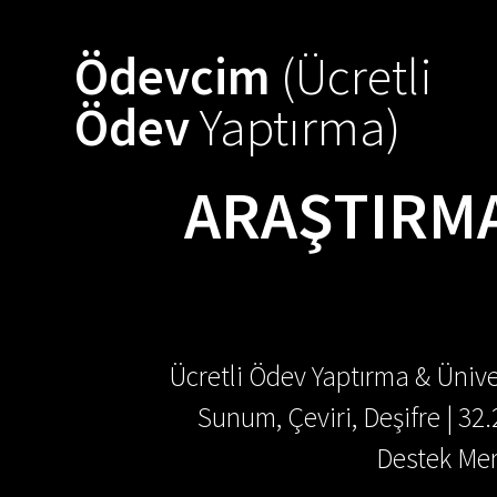
Skip
to
Ödevcim
(Ücretli
content
Ödev
Yaptırma)
ARAŞTIRM
Ücretli Ödev Yaptırma & Ünive
Sunum, Çeviri, Deşifre | 32
Destek Mer