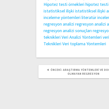
Hipotez testi örnekleri
hipotez testi
istatistiksel ilişki
istatistiksel ilişki a
inceleme yöntemleri
literatür incel
regresyon analizi
regresyon analizi 
regresyon analizi sonuçları
regresyon
teknikleri
Veri Analizi Yöntemleri
ver
Teknikleri
Veri toplama Yöntemleri
ÖNCEKI
ÖNCEKI:
ARAŞTIRMA YÖNTEMLERI VE D
YAZI:
OLMAYAN REGRESYON