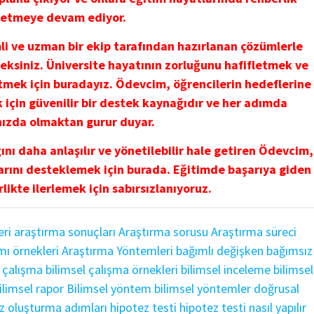
etmeye devam ediyor.
mli ve uzman bir ekip tarafından hazırlanan çözümlerle
eksiniz. Üniversite hayatının zorluğunu hafifletmek ve
etmek için buradayız. Ödevcim, öğrencilerin hedeflerine
için güvenilir bir destek kaynağıdır ve her adımda
nızda olmaktan gurur duyar.
nı daha anlaşılır ve yönetilebilir hale getiren Ödevcim,
arını desteklemek için burada. Eğitimde başarıya giden
rlikte ilerlemek için sabırsızlanıyoruz.
eri
araştırma sonuçları
Araştırma sorusu
Araştırma süreci
mı örnekleri
Araştırma Yöntemleri
bağımlı değişken
bağımsız
l çalışma
bilimsel çalışma örnekleri
bilimsel inceleme
bilimsel
ilimsel rapor
Bilimsel yöntem
bilimsel yöntemler
doğrusal
z oluşturma adımları
hipotez testi
hipotez testi nasıl yapılır