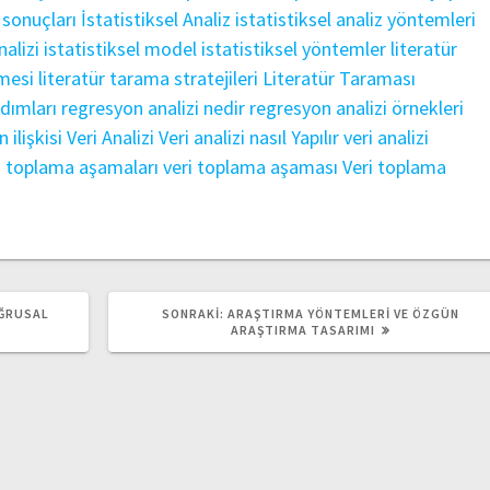
 sonuçları
İstatistiksel Analiz
istatistiksel analiz yöntemleri
nalizi
istatistiksel model
istatistiksel yöntemler
literatür
emesi
literatür tarama stratejileri
Literatür Taraması
adımları
regresyon analizi nedir
regresyon analizi örnekleri
 ilişkisi
Veri Analizi
Veri analizi nasıl Yapılır
veri analizi
i toplama aşamaları
veri toplama aşaması
Veri toplama
SONRAKI
OĞRUSAL
SONRAKI:
ARAŞTIRMA YÖNTEMLERI VE ÖZGÜN
YAZI:
ARAŞTIRMA TASARIMI