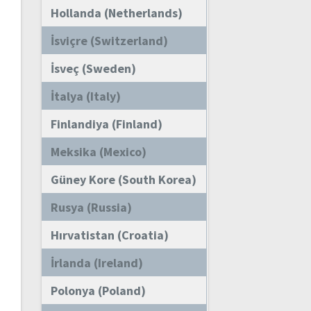
Hollanda (Netherlands)
İsviçre (Switzerland)
İsveç (Sweden)
İtalya (Italy)
Finlandiya (Finland)
Meksika (Mexico)
Güney Kore (South Korea)
Rusya (Russia)
Hırvatistan (Croatia)
İrlanda (Ireland)
Polonya (Poland)