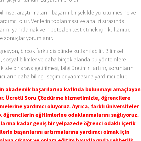
bilimsel araştırmaların başarılı bir şekilde yürütülmesine ve
dımcı olur. Verilerin toplanması ve analizi sırasında
rını yanıtlamak ve hipotezleri test etmek için kullanılır.
r ve sonuçlar yorumlanır.
esyon, birçok farklı disiplinde kullanılabilir. Bilimsel
ji, sosyal bilimler ve daha birçok alanda bu yöntemlere
kilde bir araya getirilmesi, bilgi üretimini artırır, sorunların
ıcıların daha bilinçli seçimler yapmasına yardımcı olur.
nin akademik başarılarına katkıda bulunmayı amaçlayan
yor. Ücretli Soru Çözdürme hizmetimizle, öğrencilere
melerine yardımcı oluyoruz. Ayrıca, farklı üniversiteler
k öğrencilerin eğitimlerine odaklanmalarını sağlıyoruz.
larına kadar geniş bir yelpazede öğrenci odaklı içerik
erin başarılarını artırmalarına yardımcı olmak için
 plana çıkıyor ve onlara eğitim hayatlarında rehberlik