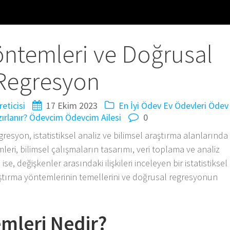
öntemleri ve Doğrusal
Regresyon
eticisi
17 Ekim 2023
En İyi Ödev
Ev Ödevleri
Ödev
ırlanır?
Ödevcim
Ödevcim Ailesi
0
resyon, istatistiksel analiz ve bilimsel araştırma alanlarında
leri, bilimsel çalışmaların tasarımı, veri toplama ve analiz
ise, değişkenler arasındaki ilişkileri inceleyen bir istatistiksel
ştırma yöntemlerinin temellerini ve doğrusal regresyonun
mleri Nedir?