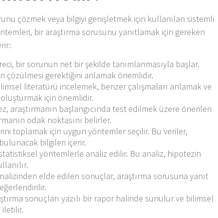
runu çözmek veya bilgiyi genişletmek için kullanılan sistemli
öntemleri, bir araştırma sorusunu yanıtlamak için gereken
rir:
reci, bir sorunun net bir şekilde tanımlanmasıyla başlar.
 çözülmesi gerektiğini anlamak önemlidir.
ilimsel literatürü incelemek, benzer çalışmaları anlamak ve
 oluşturmak için önemlidir.
tez, araştırmanın başlangıcında test edilmek üzere önerilen
ırmanın odak noktasını belirler.
erini toplamak için uygun yöntemler seçilir. Bu veriler,
lunacak bilgileri içerir.
statistiksel yöntemlerle analiz edilir. Bu analiz, hipotezin
lanılır.
 analizinden elde edilen sonuçlar, araştırma sorusuna yanıt
ğerlendirilir.
aştırma sonuçları yazılı bir rapor halinde sunulur ve bilimsel
letilir.