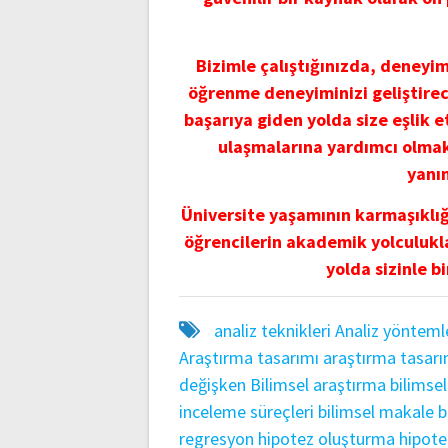
Bizimle çalıştığınızda, deneyi
öğrenme deneyiminizi geliştirec
başarıya giden yolda size eşlik 
ulaşmalarına yardımcı olmak 
yanı
Üniversite yaşamının karmaşıklığı
öğrencilerin akademik yolculukl
yolda sizinle bi
analiz teknikleri
Analiz yönteml
Araştırma tasarımı
araştırma tasarı
değişken
Bilimsel araştırma
bilimse
inceleme süreçleri
bilimsel makale
b
regresyon
hipotez oluşturma
hipote