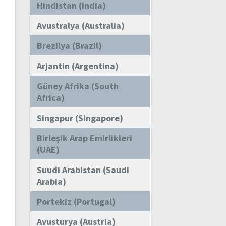
Hindistan (India)
Avustralya (Australia)
Brezilya (Brazil)
Arjantin (Argentina)
Güney Afrika (South
Africa)
Singapur (Singapore)
Birleşik Arap Emirlikleri
(UAE)
Suudi Arabistan (Saudi
Arabia)
Portekiz (Portugal)
Avusturya (Austria)