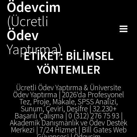
Ödevcim
Skip
to
(Ücretli
content
Ödev
Yaptırma)
ETIKET:
BILIMSEL
YÖNTEMLER
Ücretli Ödev Yaptırma & Üniversite
Ödev Yaptırma | 2026'da Profesyonel
Tez, Proje, Makale, SPSS Analizi,
Sunum, Çeviri, Deşifre | 32.230+
Başarılı Çalışma | 0 (312) 276 75 93 |
Akademik Danışmanlık ve Ödev Destek
Merkezi | 7/24 Hizmet | Bill Gates Web
Güvencesi | Ödevcim