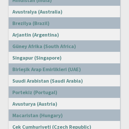
Hindistan (India)
Avustralya (Australia)
Brezilya (Brazil)
Arjantin (Argentina)
Güney Afrika (South Africa)
Singapur (Singapore)
Birleşik Arap Emirlikleri (UAE)
Suudi Arabistan (Saudi Arabia)
Portekiz (Portugal)
Avusturya (Austria)
Macaristan (Hungary)
Çek Cumhuriyeti (Czech Republic)