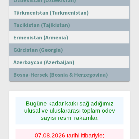
Özbekistan (Uzbekistan)
Türkmenistan (Turkmenistan)
Tacikistan (Tajikistan)
Ermenistan (Armenia)
Gürcistan (Georgia)
Azerbaycan (Azerbaijan)
Bosna-Hersek (Bosnia & Herzegovina)
Bugüne kadar katkı sağladığımız
ulusal ve uluslararası toplam ödev
sayısı resmi rakamlar,
07.08.2026 tarihi itibariyle;