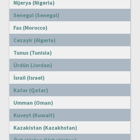
Nijerya (Nigeria)
Senegal (Senegal)
Fas (Morocco)
Cezayir (Algeria)
Tunus (Tunisia)
Ürdün (Jordan)
İsrail (Israel)
Katar (Qatar)
Umman (Oman)
Kuveyt (Kuwait)
Kazakistan (Kazakhstan)