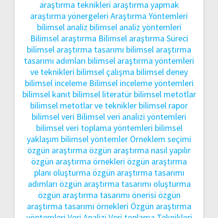
araştırma teknikleri
araştırma yapmak
araştırma yönergeleri
Araştırma Yöntemleri
bilimsel analiz
bilimsel analiz yöntemleri
Bilimsel araştırma
Bilimsel araştırma Süreci
bilimsel araştırma tasarımı
bilimsel araştırma
tasarımı adımları
bilimsel araştırma yöntemleri
ve teknikleri
bilimsel çalışma
bilimsel deney
bilimsel inceleme
Bilimsel inceleme yöntemleri
bilimsel kanıt
bilimsel literatür
bilimsel metotlar
bilimsel metotlar ve teknikler
bilimsel rapor
bilimsel veri
Bilimsel veri analizi yöntemleri
bilimsel veri toplama yöntemleri
bilimsel
yaklaşım
bilimsel yöntemler
Örneklem seçimi
özgün araştırma
özgün araştırma nasıl yapılır
özgün araştırma örnekleri
özgün araştırma
planı oluşturma
özgün araştırma tasarımı
adımları
özgün araştırma tasarımı oluşturma
özgün araştırma tasarımı önerisi
özgün
araştırma tasarımı örnekleri
Özgün araştırma
yöntemleri
Veri Analizi
Veri toplama Teknikleri