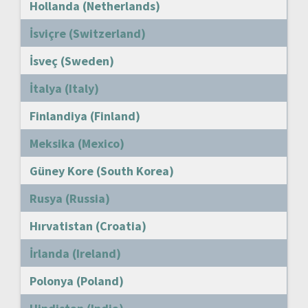
Hollanda (Netherlands)
İsviçre (Switzerland)
İsveç (Sweden)
İtalya (Italy)
Finlandiya (Finland)
Meksika (Mexico)
Güney Kore (South Korea)
Rusya (Russia)
Hırvatistan (Croatia)
İrlanda (Ireland)
Polonya (Poland)