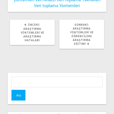
Veri toplama Yöntemleri
ÖNCEKI
SONRAKI
ÖNCEKI:
SONRAKI:
YAZI:
YAZI:
ARAŞTIRMA
ARAŞTIRMA
YÖNTEMLERI VE
YÖNTEMLERI VE
ÖĞRENCILERE
ARAŞTIRMA
ARAŞTIRMA
HATALARI
EĞITIMI
Arama: