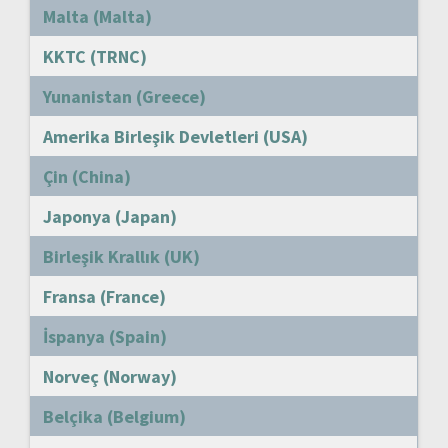
Malta (Malta)
KKTC (TRNC)
Yunanistan (Greece)
Amerika Birleşik Devletleri (USA)
Çin (China)
Japonya (Japan)
Birleşik Krallık (UK)
Fransa (France)
İspanya (Spain)
Norveç (Norway)
Belçika (Belgium)