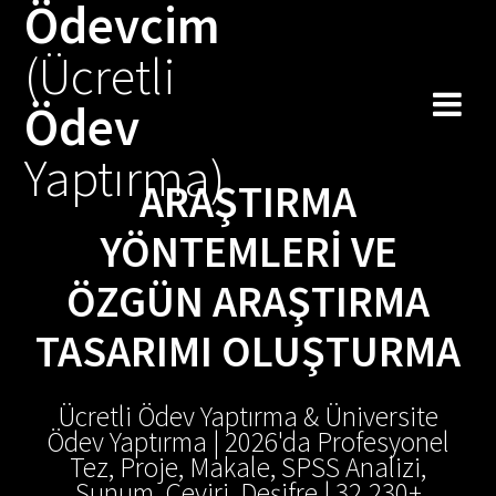
Ödevcim
Skip
to
(Ücretli
content
Ödev
Yaptırma)
ARAŞTIRMA
YÖNTEMLERI VE
ÖZGÜN ARAŞTIRMA
TASARIMI OLUŞTURMA
Ücretli Ödev Yaptırma & Üniversite
Ödev Yaptırma | 2026'da Profesyonel
Tez, Proje, Makale, SPSS Analizi,
Sunum, Çeviri, Deşifre | 32.230+