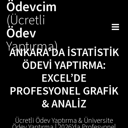
Ödevcim
Skip
to
(Ücretli
content
Ödev
Yaptırma)
ANKARA’DA İSTATISTIK
ÖDEVI YAPTIRMA:
EXCEL’DE
PROFESYONEL GRAFIK
& ANALIZ
Ücretli Ödev Yaptırma & Üniversite
Ödev Yaptırma | 2026'da Profesyonel