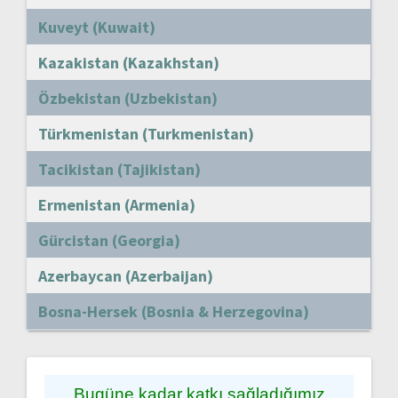
Kuveyt (Kuwait)
Kazakistan (Kazakhstan)
Özbekistan (Uzbekistan)
Türkmenistan (Turkmenistan)
Tacikistan (Tajikistan)
Ermenistan (Armenia)
Gürcistan (Georgia)
Azerbaycan (Azerbaijan)
Bosna-Hersek (Bosnia & Herzegovina)
Bugüne kadar katkı sağladığımız