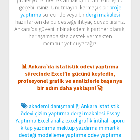
profesyonel destek almak için bizimle iletişime
geçebilirsiniz. Unutmayın, karmaşık bir
proje
yaptırma
sürecinde veya bir
dergi makalesi
hazırlarken de bu desteğe ihtiyaç duyabilirsiniz.
Ankara’da güvenilir bir akademik partner olarak,
her aşamada size destek vermekten
memnuniyet duyacağız.
📊 Ankara’da istatistik ödevi yaptırma
sürecinde Excel’in gücünü keşfedin,
profesyonel grafik ve analizlerle başarıya
bir adım daha yaklaşın! 🚀
akademi danışmanlığı
Ankara istatistik
ödevi
çizim yaptırma
dergi makalesi
Essay
Yaptırma
Excel analiz
excel grafik
intihal raporu
kitap yazdırma
mektup yazdırma
mimarlık
desteği
modelleme yaptırma
ödev yaptırma