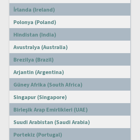
İrlanda (Ireland)
Polonya (Poland)
Hindistan (India)
Avustralya (Australia)
Brezilya (Brazil)
Arjantin (Argentina)
Güney Afrika (South Africa)
Singapur (Singapore)
Birleşik Arap Emirlikleri (UAE)
Suudi Arabistan (Saudi Arabia)
Portekiz (Portugal)