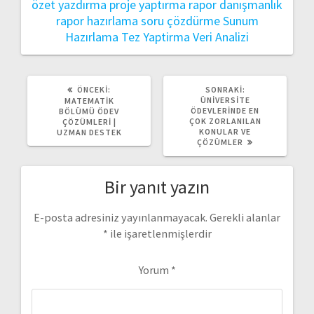
özet yazdırma
proje yaptırma
rapor danışmanlık
rapor hazırlama
soru çözdürme
Sunum
Hazırlama
Tez Yaptirma
Veri Analizi
ÖNCEKI
SONRAKI
ÖNCEKI:
SONRAKI:
YAZI:
YAZI:
ÜNIVERSITE
MATEMATIK
ÖDEVLERINDE EN
BÖLÜMÜ ÖDEV
ÇOK ZORLANILAN
ÇÖZÜMLERI |
KONULAR VE
UZMAN DESTEK
ÇÖZÜMLER
Bir yanıt yazın
E-posta adresiniz yayınlanmayacak.
Gerekli alanlar
*
ile işaretlenmişlerdir
Yorum
*