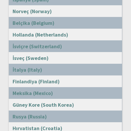
Norveç (Norway)
Belçika (Belgium)
Hollanda (Netherlands)
İsviçre (Switzerland)
İsveç (Sweden)
İtalya (Italy)
Finlandiya (Finland)
Meksika (Mexico)
Güney Kore (South Korea)
Rusya (Russia)
Hırvatistan (Croatia)