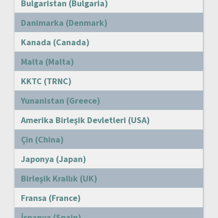
Bulgaristan (Bulgaria)
Danimarka (Denmark)
Kanada (Canada)
Malta (Malta)
KKTC (TRNC)
Yunanistan (Greece)
Amerika Birleşik Devletleri (USA)
Çin (China)
Japonya (Japan)
Birleşik Krallık (UK)
Fransa (France)
İspanya (Spain)