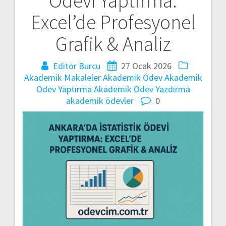
Ödevi Yaptırma:
gezinmesi
Excel’de Profesyonel
Grafik & Analiz
Editör Burcu
27 Ocak 2026
Akademik Makaleler
Akademik Ödev
Akademik
Ödev Yaptırma
Akademik Ödev Yazdırma
akademik ödevler
0