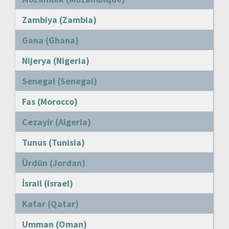
Zambiya (Zambia)
Gana (Ghana)
Nijerya (Nigeria)
Senegal (Senegal)
Fas (Morocco)
Cezayir (Algeria)
Tunus (Tunisia)
Ürdün (Jordan)
İsrail (Israel)
Katar (Qatar)
Umman (Oman)