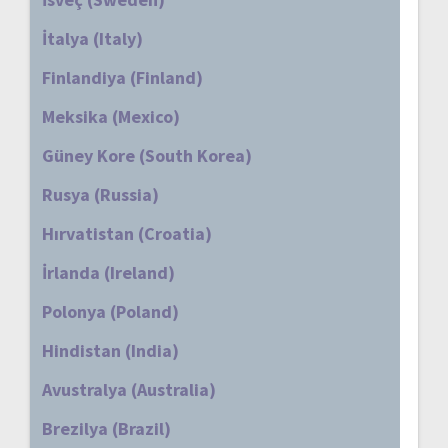
İtalya (Italy)
Finlandiya (Finland)
Meksika (Mexico)
Güney Kore (South Korea)
Rusya (Russia)
Hırvatistan (Croatia)
İrlanda (Ireland)
Polonya (Poland)
Hindistan (India)
Avustralya (Australia)
Brezilya (Brazil)