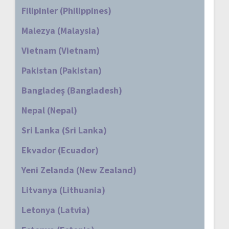
Filipinler (Philippines)
Malezya (Malaysia)
Vietnam (Vietnam)
Pakistan (Pakistan)
Bangladeş (Bangladesh)
Nepal (Nepal)
Sri Lanka (Sri Lanka)
Ekvador (Ecuador)
Yeni Zelanda (New Zealand)
Litvanya (Lithuania)
Letonya (Latvia)