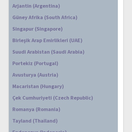
Arjantin (Argentina)
Güney Afrika (South Africa)
Singapur (Singapore)
Birleşik Arap Emirlikleri (UAE)
Suudi Arabistan (Saudi Arabia)
Portekiz (Portugal)
Avusturya (Austria)
Macaristan (Hungary)
Çek Cumhuriyeti (Czech Republic)
Romanya (Romania)
Tayland (Thailand)