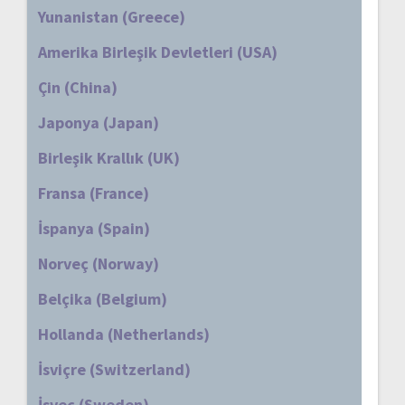
Yunanistan (Greece)
Amerika Birleşik Devletleri (USA)
Çin (China)
Japonya (Japan)
Birleşik Krallık (UK)
Fransa (France)
İspanya (Spain)
Norveç (Norway)
Belçika (Belgium)
Hollanda (Netherlands)
İsviçre (Switzerland)
İsveç (Sweden)