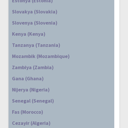
Estonya (Estonia)
Slovakya (Slovakia)
Slovenya (Slovenia)
Kenya (Kenya)
Tanzanya (Tanzania)
Mozambik (Mozambique)
Zambiya (Zambia)
Gana (Ghana)
Nijerya (Nigeria)
Senegal (Senegal)
Fas (Morocco)
Cezayir (Algeria)