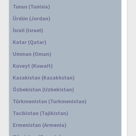
Tunus (Tunisia)
Ürdün (Jordan)
İsrail (Israel)
Katar (Qatar)
Umman (Oman)
Kuveyt (Kuwait)
Kazakistan (Kazakhstan)
Özbekistan (Uzbekistan)
Türkmenistan (Turkmenistan)
Tacikistan (Tajikistan)
Ermenistan (Armenia)