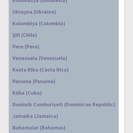
Endonezya (Indonesia)
Ukrayna (Ukraine)
Kolombiya (Colombia)
Şili (Chile)
Peru (Peru)
Venezuela (Venezuela)
Kosta Rika (Costa Rica)
Panama (Panama)
Küba (Cuba)
Dominik Cumhuriyeti (Dominican Republic)
Jamaika (Jamaica)
Bahamalar (Bahamas)