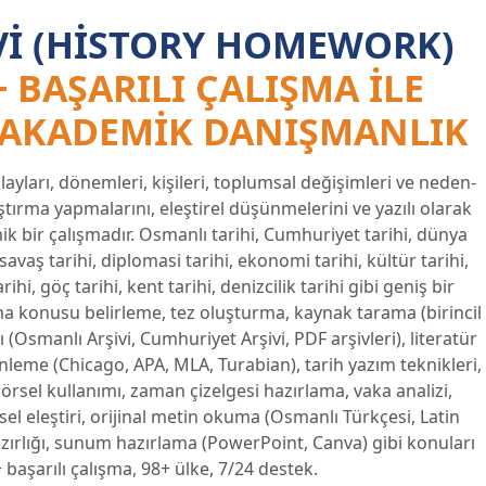
VI (HISTORY HOMEWORK)
+ BAŞARILI ÇALIŞMA ILE
 AKADEMIK DANIŞMANLIK
layları, dönemleri, kişileri, toplumsal değişimleri ve neden-
aştırma yapmalarını, eleştirel düşünmelerini ve yazılı olarak
k bir çalışmadır. Osmanlı tarihi, Cumhuriyet tarihi, dünya
, savaş tarihi, diplomasi tarihi, ekonomi tarihi, kültür tarihi,
rihi, göç tarihi, kent tarihi, denizcilik tarihi gibi geniş bir
a konusu belirleme, tez oluşturma, kaynak tarama (birincil
ı (Osmanlı Arşivi, Cumhuriyet Arşivi, PDF arşivleri), literatür
leme (Chicago, APA, MLA, Turabian), tarih yazım teknikleri,
örsel kullanımı, zaman çizelgesi hazırlama, vaka analizi,
ihsel eleştiri, orijinal metin okuma (Osmanlı Türkçesi, Latin
hazırlığı, sunum hazırlama (PowerPoint, Canva) gibi konuları
 başarılı çalışma, 98+ ülke, 7/24 destek.