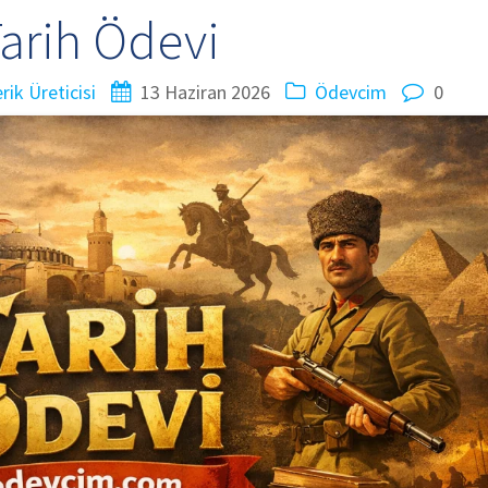
arih Ödevi
ik Üreticisi
13 Haziran 2026
Ödevcim
0