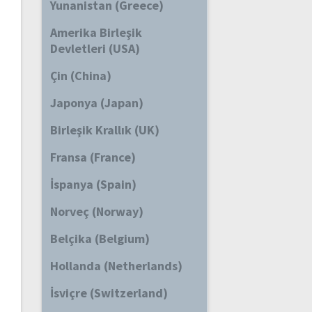
Yunanistan (Greece)
Amerika Birleşik
Devletleri (USA)
Çin (China)
Japonya (Japan)
Birleşik Krallık (UK)
Fransa (France)
İspanya (Spain)
Norveç (Norway)
Belçika (Belgium)
Hollanda (Netherlands)
İsviçre (Switzerland)