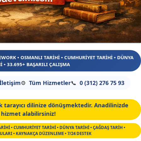
EWORK • OSMANLI TARİHİ • CUMHURİYET TARİHİ • DÜNYA
İ • 33.695+ BAŞARILI ÇALIŞMA
 İletişim
Tüm Hizmetler
0 (312) 276 75 93
 tarayıcı dilinize dönüşmektedir. Anadilinizde
hizmet alabilirsiniz!
ARİHİ • CUMHURİYET TARİHİ • DÜNYA TARİHİ • ÇAĞDAŞ TARİH •
LARI • KAYNAKÇA DÜZENLEME • 7/24 DESTEK