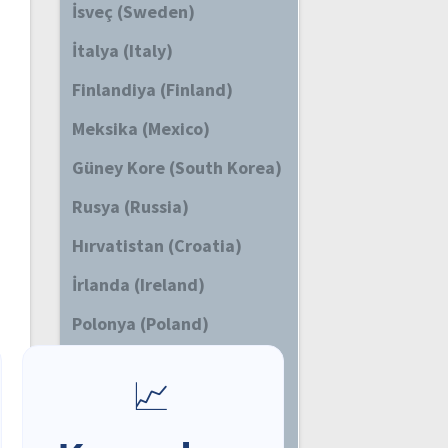
İsveç (Sweden)
İtalya (Italy)
Finlandiya (Finland)
Meksika (Mexico)
Güney Kore (South Korea)
Rusya (Russia)
Hırvatistan (Croatia)
İrlanda (Ireland)
Polonya (Poland)
Hindistan (India)
Avustralya (Australia)
Brezilya (Brazil)