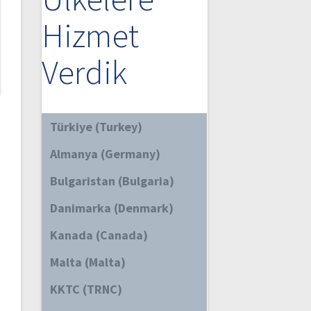
Hizmet
Verdik
Türkiye (Turkey)
Almanya (Germany)
Bulgaristan (Bulgaria)
Danimarka (Denmark)
Kanada (Canada)
Malta (Malta)
KKTC (TRNC)