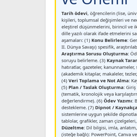
Tarih ödevi
, öğrencilerin (lise, ün
kişileri, toplumsal değişimleri ve n
eleştirel düşünmelerini, birincil ve 
dille yazılı olarak ifade etmelerini 
aşamaları: (1)
Konu Belirleme
: Ge
II. Dünya Savaşı) spesifik, araştırıla
Araştırma Sorusu Oluşturma
: Öd
soruyu belirleme. (3)
Kaynak Taram
hatıratlar, gazeteler, kanunnameler,
(akademik kitaplar, makaleler, tezler
(4)
Veri Toplama ve Not Alma
: Ka
(5)
Plan / Taslak Oluşturma
: Giri
(tematik, kronolojik veya karşılaştırm
değerlendirme). (6)
Ödev Yazımı
: 
destekleme. (7)
Dipnot / Kaynakç
sistemlerine uygun şekilde dipnotl
tablolar, grafikler, zaman çizelgeleri
Düzeltme
: Dil bilgisi, imla, anlat
(isteğe bağlı): PowerPoint, Canva 