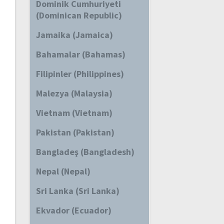
Dominik Cumhuriyeti
(Dominican Republic)
Jamaika (Jamaica)
Bahamalar (Bahamas)
Filipinler (Philippines)
Malezya (Malaysia)
Vietnam (Vietnam)
Pakistan (Pakistan)
Bangladeş (Bangladesh)
Nepal (Nepal)
Sri Lanka (Sri Lanka)
Ekvador (Ecuador)