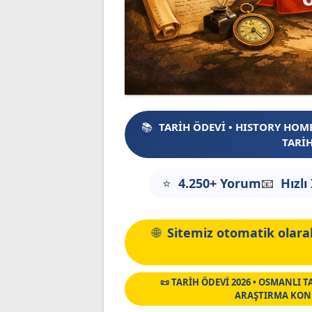
TARİH ÖDEVİ • HISTORY HOM
TARİH
4.250+ Yorum
Hızlı
Sitemiz otomatik olarak
📜 TARİH ÖDEVİ 2026 • OSMANLI T
ARAŞTIRMA KONU