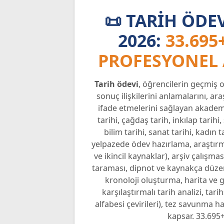
📜 TARIH ÖDE
2026:
33.695
PROFESYONEL
Tarih ödevi
, öğrencilerin geçmiş o
sonuç ilişkilerini anlamalarını, ar
ifade etmelerini sağlayan akademi
tarihi, çağdaş tarih, inkılap tarihi
bilim tarihi, sanat tarihi, kadın ta
yelpazede ödev hazırlama, araştırm
ve ikincil kaynaklar), arşiv çalışmas
taraması, dipnot ve kaynakça düzen
kronoloji oluşturma, harita ve g
karşılaştırmalı tarih analizi, tar
alfabesi çevirileri), tez savunma 
kapsar. 33.695+