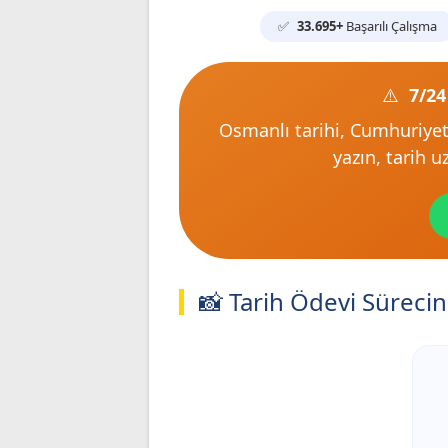
33.695+
Başarılı Çalışma
7/2
Osmanlı tarihi, Cumhuriyet
yazın, tarih 
📸 Tarih Ödevi Süreci