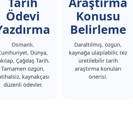
Tarih
Araştırma
Ödevi
Konusu
Yazdırma
Belirleme
Osmanlı,
Daraltılmış, özgün,
Cumhuriyet, Dünya,
kaynağa ulaşılabilir, tez
nkılap, Çağdaş Tarih.
üretilebilir tarih
Tamamen özgün,
araştırma konuları
ntihalsiz, kaynakçası
önerisi.
düzenli ödevler.