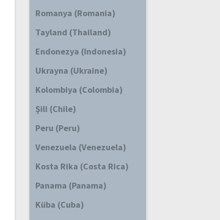
Romanya (Romania)
Tayland (Thailand)
Endonezya (Indonesia)
Ukrayna (Ukraine)
Kolombiya (Colombia)
Şili (Chile)
Peru (Peru)
Venezuela (Venezuela)
Kosta Rika (Costa Rica)
Panama (Panama)
Küba (Cuba)