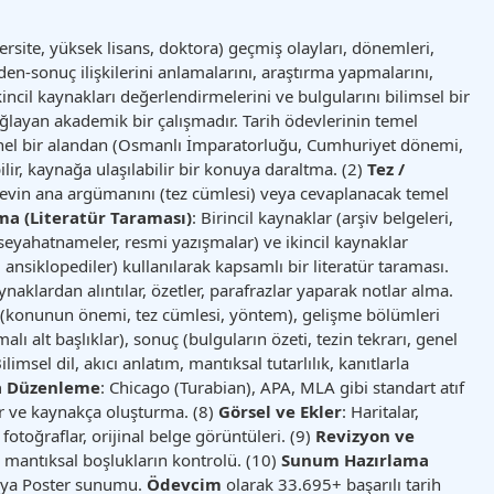
iversite, yüksek lisans, doktora) geçmiş olayları, dönemleri,
eden-sonuç ilişkilerini anlamalarını, araştırma yapmalarını,
ikincil kaynakları değerlendirmelerini ve bulgularını bilimsel bir
sağlayan akademik bir çalışmadır. Tarih ödevlerinin temel
nel bir alandan (Osmanlı İmparatorluğu, Cumhuriyet dönemi,
bilir, kaynağa ulaşılabilir bir konuya daraltma. (2)
Tez /
evin ana argümanını (tez cümlesi) veya cevaplanacak temel
a (Literatür Taraması)
: Birincil kaynaklar (arşiv belgeleri,
 seyahatnameler, resmi yazışmalar) ve ikincil kaynaklar
, ansiklopediler) kullanılarak kapsamlı bir literatür taraması.
ynaklardan alıntılar, özetler, parafrazlar yaparak notlar alma.
ş (konunun önemi, tez cümlesi, yöntem), gelişme bölümleri
alı alt başlıklar), sonuç (bulguların özeti, tezin tekrarı, genel
Bilimsel dil, akıcı anlatım, mantıksal tutarlılık, kanıtlarla
a Düzenleme
: Chicago (Turabian), APA, MLA gibi standart atıf
ar ve kaynakça oluşturma. (8)
Görsel ve Ekler
: Haritalar,
, fotoğraflar, orijinal belge görüntüleri. (9)
Revizyon ve
ım, mantıksal boşlukların kontrolü. (10)
Sunum Hazırlama
veya Poster sunumu.
Ödevcim
olarak 33.695+ başarılı tarih