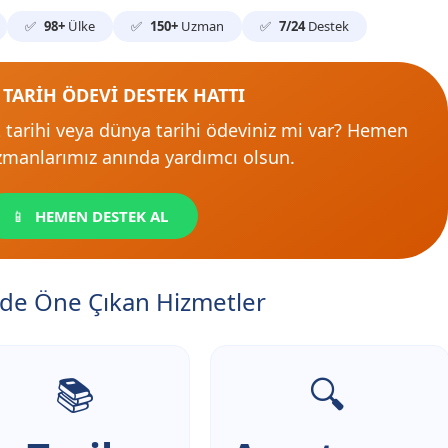
98+
Ülke
150+
Uzman
7/24
Destek
4 TARİH ÖDEVİ DESTEK HATTI
 tarihi veya dünya tarihi ödeviniz mi var? Hemen
uzmanlarımız anında yardımcı olsun.
HEMEN DESTEK AL
nde Öne Çıkan Hizmetler