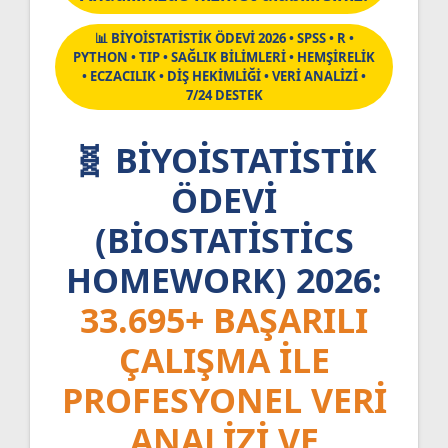
📊 BİYOİSTATİSTİK ÖDEVİ 2026 • SPSS • R •
PYTHON • TIP • SAĞLIK BİLİMLERİ • HEMŞİRELİK
• ECZACILIK • DİŞ HEKİMLİĞİ • VERİ ANALİZİ •
7/24 DESTEK
🧬 BIYOISTATISTIK
ÖDEVI
(BIOSTATISTICS
HOMEWORK) 2026:
33.695+ BAŞARILI
ÇALIŞMA ILE
PROFESYONEL VERI
ANALIZI VE