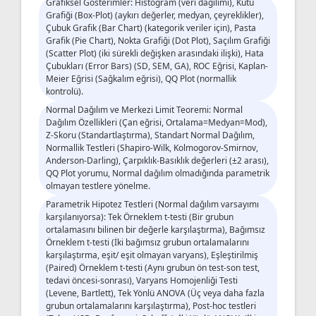
Grafiksel Gösterimler: Histogram (veri dağılımı), Kutu
Grafiği (Box-Plot) (aykırı değerler, medyan, çeyreklikler),
Çubuk Grafik (Bar Chart) (kategorik veriler için), Pasta
Grafik (Pie Chart), Nokta Grafiği (Dot Plot), Saçılım Grafiği
(Scatter Plot) (iki sürekli değişken arasındaki ilişki), Hata
Çubukları (Error Bars) (SD, SEM, GA), ROC Eğrisi, Kaplan-
Meier Eğrisi (Sağkalım eğrisi), QQ Plot (normallik
kontrolü).
Normal Dağılım ve Merkezi Limit Teoremi: Normal
Dağılım Özellikleri (Çan eğrisi, Ortalama=Medyan=Mod),
Z-Skoru (Standartlaştırma), Standart Normal Dağılım,
Normallik Testleri (Shapiro-Wilk, Kolmogorov-Smirnov,
Anderson-Darling), Çarpıklık-Basıklık değerleri (±2 arası),
QQ Plot yorumu, Normal dağılım olmadığında parametrik
olmayan testlere yönelme.
Parametrik Hipotez Testleri (Normal dağılım varsayımı
karşılanıyorsa): Tek Örneklem t-testi (Bir grubun
ortalamasını bilinen bir değerle karşılaştırma), Bağımsız
Örneklem t-testi (İki bağımsız grubun ortalamalarını
karşılaştırma, eşit/ eşit olmayan varyans), Eşleştirilmiş
(Paired) Örneklem t-testi (Aynı grubun ön test-son test,
tedavi öncesi-sonrası), Varyans Homojenliği Testi
(Levene, Bartlett), Tek Yönlü ANOVA (Üç veya daha fazla
grubun ortalamalarını karşılaştırma), Post-hoc testleri