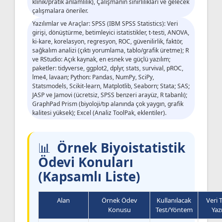
klinik/pratik anlamlılık), Çalışmanın sınırlılıkları ve gelecek
çalışmalara öneriler.
Yazılımlar ve Araçlar: SPSS (IBM SPSS Statistics): Veri
girişi, dönüştürme, betimleyici istatistikler, t-testi, ANOVA,
ki-kare, korelasyon, regresyon, ROC, güvenilirlik, faktör,
sağkalım analizi (çıktı yorumlama, tablo/grafik üretme); R
ve RStudio: Açık kaynak, en esnek ve güçlü yazılım;
paketler: tidyverse, ggplot2, dplyr, stats, survival, pROC,
lme4, lavaan; Python: Pandas, NumPy, SciPy,
Statsmodels, Scikit-learn, Matplotlib, Seaborn; Stata; SAS;
JASP ve Jamovi (ücretsiz, SPSS benzeri arayüz, R tabanlı);
GraphPad Prism (biyoloji/tıp alanında çok yaygın, grafik
kalitesi yüksek); Excel (Analiz ToolPak, eklentiler).
Örnek Biyoistatistik
Ödevi Konuları
(Kapsamlı Liste)
Alan
Örnek Ödev
Kullanılacak
Veri 
Konusu
Test/Yöntem
Yaz