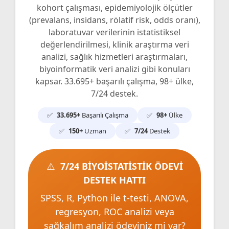
kohort çalışması, epidemiyolojik ölçütler
(prevalans, insidans, rölatif risk, odds oranı),
laboratuvar verilerinin istatistiksel
değerlendirilmesi, klinik araştırma veri
analizi, sağlık hizmetleri araştırmaları,
biyoinformatik veri analizi gibi konuları
kapsar. 33.695+ başarılı çalışma, 98+ ülke,
7/24 destek.
33.695+
Başarılı Çalışma
98+
Ülke
150+
Uzman
7/24
Destek
7/24 BİYOİSTATİSTİK ÖDEVİ
DESTEK HATTI
SPSS, R, Python ile t-testi, ANOVA,
regresyon, ROC analizi veya
sağkalım analizi ödeviniz mi var?