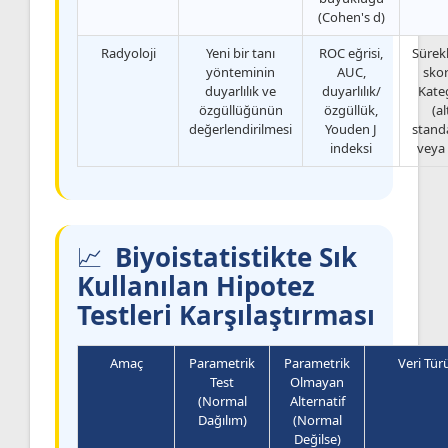
(Cohen's d)
Radyoloji
Yeni bir tanı
ROC eğrisi,
Sürekl
yönteminin
AUC,
skor
duyarlılık ve
duyarlılık/
Kate
özgüllüğünün
özgüllük,
(al
değerlendirilmesi
Youden J
standa
indeksi
veya
Biyoistatistikte Sık
Kullanılan Hipotez
Testleri Karşılaştırması
Amaç
Parametrik
Parametrik
Veri Tür
Test
Olmayan
(Normal
Alternatif
Dağılım)
(Normal
Değilse)