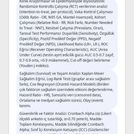
Klinik Araştırmalar ve Epidemiyolojide Biyoistatistik:
Randomize Kontrollü Çalışma (RCT) verilerinin analizi
(intention-to-treat, per-protocol), Vaka-Kontrol Çalışması
(Odds Ratio - OR, %95 GA, Mantel-Haenszel), Kohort
Çalışması (Relative Risk - RR, Risk Farkı, Number Needed
to Treat - NNT), Kesitsel Çalışma (Prevalans, Oran),
Tanısal Test Performansı: Duyarlılık (Sensitivity), Özgüllük
(Specificity), Pozitif Prediktif Değer (PPD), Negatif
Prediktif Değer (NPD), Likelihood Ratio (LR+, LR-), ROC
Eğrisi (Receiver Operating Characteristic), AUC (Area
Under Curve) (testin ayırt edicilik gücü: AUC 0.5-0.7 zayıf,
0.7-0.9 orta, >0.9 mükemmel), Cut-off değeri belirleme
(Youden J indeksi).
Sağkalım (Survival) ve Yaşam Analizi: Kaplan-Meier
Sağkalım Eğrisi, Log-Rank Testi (gruplar arası sağkalım
farkı), Cox Regresyon (Orantılı Hazard Modeli) (Birden
çok faktörün sağkalım üzerindeki etkisini değerlendirme,
Hazard Ratio - HR), Sansürlü veri (censored data),
Ortalama ve medyan sağkalım süresi, Olay (event)
tanımı.
Güvenilirlik ve Faktör Analizi: Cronbach Alpha (α) (Likert
ölçekli anketin iç tutarlılığı, α>0.70 yeterli), Madde-
Toplam Korelasyonu, Madde Silindiğinde Cronbach
Alpha; Sınıf İçi Korelasyon Katsayısı (ICC) (Gözlemciler