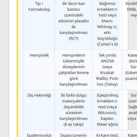
Tıp /
Bir ilacın kan
Bağımsız
Sürekl
Farmakoloji
basıncı
örneklem t-
DKB),
üzerindeki
testi veya
vey
etkisinin plasebo
Mann-
ile
Whitney U,
karşılaştırılması
etki
(RCT)
büyüklüğü
(Cohen's d)
Hemşirelik
Hemşirelerin
Tek yönlü
Kate
tükenmişlik
ANOVA
(bir
düzeylerinin
(veya
Sür
çalıştıkları birime
Kruskal-
(tüken
göre
Wallis), Post-
puanı)
karşılaştırılması
hoc (Tukey)
Diş Hekimliği
İki farklı dolgu
Eşleştirilmiş
Sür
materyalinin
örneklem t-
(zam
dayanıklılık
testi (veya
Sağk
süresinin
Wilcoxon),
anali
karşılaştırılması
Kaplan-
veya
(6 ay takip)
Meier eğrisi
Epidemiyoloji
Sigara içmenin
Ki-kare testi,
Kate