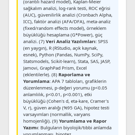
(orantılı hazard model), Kaplan-Meier
sağkalım analizi, log-rank testi, ROC eğrisi
(AUC), güvenilirlik analizi (Cronbach Alpha,
ICC), faktör analizi (AFA/DFA), meta-analiz
(fixed/random effects model), örneklem
büyüklüğü hesaplama (G*Power), güç
analizi. (7)
Veri Analiz Yazılımları
: SPSS
(en yaygın), R (RStudio, açık kaynak,
esnek), Python (Pandas, NumPy, SciPy,
Statsmodels, Scikit-learn), Stata, SAS, JASP,
Jamovi, GraphPad Prism, Excel
(eklentilerle). (8)
Raporlama ve
Yorumlama
: APA 7 tabloları, grafiklerin
düzenlenmesi, p-değeri yorumu (p<0.05
anlamlılık, p<0.01, p<0.001), etki
büyüklüğü (Cohen's d, eta-kare, Cramer's
V, r), güven aralığı (%95 GA), hipotez testi
varsayımları (normallik, varyans
homojenliği). (9)
Yorumlama ve Rapor
Yazımı
: Bulguların biyolojik/tıbbi anlamda
yorumlanması, hipotez