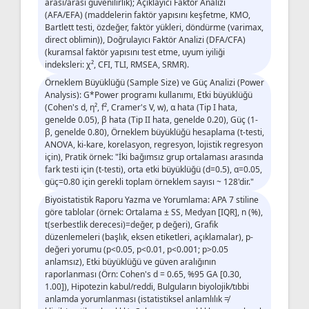
arası/arası güvenilirlik); Açıklayıcı Faktör Analizi
(AFA/EFA) (maddelerin faktör yapısını keşfetme, KMO,
Bartlett testi, özdeğer, faktör yükleri, döndürme (varimax,
direct oblimin)), Doğrulayıcı Faktör Analizi (DFA/CFA)
(kuramsal faktör yapısını test etme, uyum iyiliği
indeksleri: χ², CFI, TLI, RMSEA, SRMR).
Örneklem Büyüklüğü (Sample Size) ve Güç Analizi (Power
Analysis): G*Power programı kullanımı, Etki büyüklüğü
(Cohen's d, η², f², Cramer's V, w), α hata (Tip I hata,
genelde 0.05), β hata (Tip II hata, genelde 0.20), Güç (1-
β, genelde 0.80), Örneklem büyüklüğü hesaplama (t-testi,
ANOVA, ki-kare, korelasyon, regresyon, lojistik regresyon
için), Pratik örnek: "İki bağımsız grup ortalaması arasında
fark testi için (t-testi), orta etki büyüklüğü (d=0.5), α=0.05,
güç=0.80 için gerekli toplam örneklem sayısı ~ 128'dir."
Biyoistatistik Raporu Yazma ve Yorumlama: APA 7 stiline
göre tablolar (örnek: Ortalama ± SS, Medyan [IQR], n (%),
t(serbestlik derecesi)=değer, p değeri), Grafik
düzenlemeleri (başlık, eksen etiketleri, açıklamalar), p-
değeri yorumu (p<0.05, p<0.01, p<0.001; p>0.05
anlamsız), Etki büyüklüğü ve güven aralığının
raporlanması (Örn: Cohen's d = 0.65, %95 GA [0.30,
1.00]), Hipotezin kabul/reddi, Bulguların biyolojik/tıbbi
anlamda yorumlanması (istatistiksel anlamlılık ≠