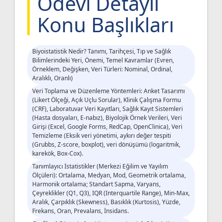
Ödevi Detaylı
Konu Başlıkları
Biyoistatistik Nedir? Tanımı, Tarihçesi, Tıp ve Sağlık
Bilimlerindeki Yeri, Önemi, Temel Kavramlar (Evren,
Örneklem, Değişken, Veri Türleri: Nominal, Ordinal,
Aralıklı, Oranlı)
Veri Toplama ve Düzenleme Yöntemleri: Anket Tasarımı
(Likert Ölçeği, Açık Uçlu Sorular), Klinik Çalışma Formu
(CRF), Laboratuvar Veri Kayıtları, Sağlık Kayıt Sistemleri
(Hasta dosyaları, E-nabız), Biyolojik Örnek Verileri, Veri
Girişi (Excel, Google Forms, RedCap, OpenClinica), Veri
Temizleme (Eksik veri yönetimi, aykırı değer tespiti
(Grubbs, Z-score, boxplot), veri dönüşümü (logaritmik,
karekök, Box-Cox).
Tanımlayıcı İstatistikler (Merkezi Eğilim ve Yayılım
Ölçüleri): Ortalama, Medyan, Mod, Geometrik ortalama,
Harmonik ortalama; Standart Sapma, Varyans,
Çeyreklikler (Q1, Q3), IQR (Interquartile Range), Min-Max,
Aralık, Çarpıklık (Skewness), Basıklık (Kurtosis), Yüzde,
Frekans, Oran, Prevalans, İnsidans.