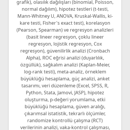
grafik), olasılık dağılışları (binomial, Poisson,
normal dağılım), hipotez testleri (t-testi,
Mann-Whitney U, ANOVA, Kruskal-Wallis, ki-
kare testi, Fisher's exact test), korelasyon
(Pearson, Spearman) ve regresyon analizleri
(basit lineer regresyon, çoklu lineer
regresyon, lojistik regresyon, Cox
regresyon), güvenilirlik analizi (Cronbach
Alpha), ROC eğrisi analizi (duyarlılık,
özgüllük), sağkalım analizi (Kaplan-Meier,
log-rank testi), meta-analiz, örneklem
büyüklüğü hesaplama, güç analizi, anket
tasarımı, veri düzenleme (Excel, SPSS, R,
Python, Stata, Jamovi, JASP), hipotez
oluşturma, p-değeri yorumlama, etki
büyüklüğü hesaplama, güven aralığı,
çıkarımsal istatistik, tekrarlı ölçümler,
randomize kontrollü çalışma (RCT)
verilerinin analizi, vaka-kontrol çalışması,