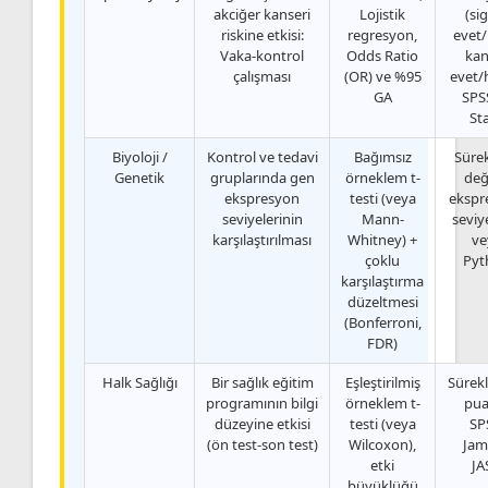
akciğer kanseri
Lojistik
(si
riskine etkisi:
regresyon,
evet/
Vaka-kontrol
Odds Ratio
kan
çalışması
(OR) ve %95
evet/h
GA
SPSS
St
Biyoloji /
Kontrol ve tedavi
Bağımsız
Sürek
Genetik
gruplarında gen
örneklem t-
değ
ekspresyon
testi (veya
ekspr
seviyelerinin
Mann-
seviye
karşılaştırılması
Whitney) +
ve
çoklu
Pyt
karşılaştırma
düzeltmesi
(Bonferroni,
FDR)
Halk Sağlığı
Bir sağlık eğitim
Eşleştirilmiş
Sürekli
programının bilgi
örneklem t-
pua
düzeyine etkisi
testi (veya
SP
(ön test-son test)
Wilcoxon),
Jam
etki
JA
büyüklüğü