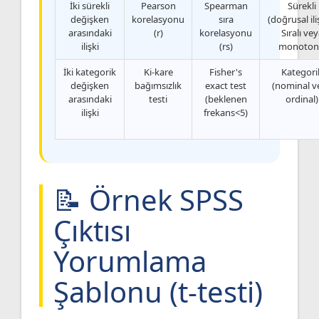
İki sürekli
Pearson
Spearman
Sürekli
değişken
korelasyonu
sıra
(doğrusal iliş
arasındaki
(r)
korelasyonu
Sıralı ve
ilişki
(rs)
monoton
İki kategorik
Ki-kare
Fisher's
Kategori
değişken
bağımsızlık
exact test
(nominal v
arasındaki
testi
(beklenen
ordinal)
ilişki
frekans<5)
📝 Örnek SPSS
Çıktısı
Yorumlama
Şablonu (t-testi)