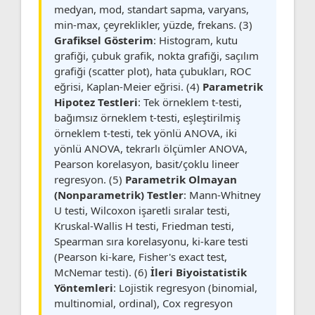
medyan, mod, standart sapma, varyans,
min-max, çeyreklikler, yüzde, frekans. (3)
Grafiksel Gösterim
: Histogram, kutu
grafiği, çubuk grafik, nokta grafiği, saçılım
grafiği (scatter plot), hata çubukları, ROC
eğrisi, Kaplan-Meier eğrisi. (4)
Parametrik
Hipotez Testleri
: Tek örneklem t-testi,
bağımsız örneklem t-testi, eşleştirilmiş
örneklem t-testi, tek yönlü ANOVA, iki
yönlü ANOVA, tekrarlı ölçümler ANOVA,
Pearson korelasyon, basit/çoklu lineer
regresyon. (5)
Parametrik Olmayan
(Nonparametrik) Testler
: Mann-Whitney
U testi, Wilcoxon işaretli sıralar testi,
Kruskal-Wallis H testi, Friedman testi,
Spearman sıra korelasyonu, ki-kare testi
(Pearson ki-kare, Fisher's exact test,
McNemar testi). (6)
İleri Biyoistatistik
Yöntemleri
: Lojistik regresyon (binomial,
multinomial, ordinal), Cox regresyon