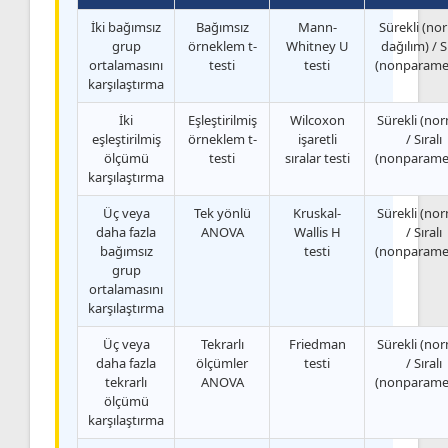
İki bağımsız
Bağımsız
Mann-
Sürekli (no
grup
örneklem t-
Whitney U
dağılım) / Sı
ortalamasını
testi
testi
(nonparamet
karşılaştırma
İki
Eşleştirilmiş
Wilcoxon
Sürekli (nor
eşleştirilmiş
örneklem t-
işaretli
/ Sıralı
ölçümü
testi
sıralar testi
(nonparamet
karşılaştırma
Üç veya
Tek yönlü
Kruskal-
Sürekli (nor
daha fazla
ANOVA
Wallis H
/ Sıralı
bağımsız
testi
(nonparamet
grup
ortalamasını
karşılaştırma
Üç veya
Tekrarlı
Friedman
Sürekli (nor
daha fazla
ölçümler
testi
/ Sıralı
tekrarlı
ANOVA
(nonparamet
ölçümü
karşılaştırma