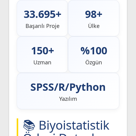
33.695+
98+
Başarılı Proje
Ülke
150+
%100
Uzman
Özgün
SPSS/R/Python
Yazılım
📚 Biyoistatistik