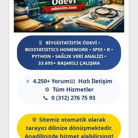
BİYOİSTATİSTİK ÖDEVİ •
BIOSTATISTICS HOMEWORK • SPSS • R •
PYTHON • SAĞLIK VERİ ANALİZİ •
33.695+ BAŞARILI ÇALIŞMA
4.250+ Yorum
Hızlı İletişim
Tüm Hizmetler
0 (312) 276 75 93
Sitemiz otomatik olarak
tarayıcı dilinize dönüşmektedir.
Anadilinizde hizmet alabilirsiniz!