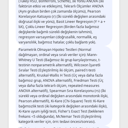
(Tukey HSD, Bonferroni, Scheffe), İki Yönlü ANOVA (İki
faktörün etkisi ve etkileşim), Tekrarlı Ölçümler ANOVA
(Aynı grubun birden çok zamanda ölçümü), Pearson
Korelasyon Katsayısı (r) (İki sürekli değişken arasındaki
doğrusal ilişki ve yönü), Basit Lineer Regresyon (Y = a +
bX), Çoklu Lineer Regresyon (Birden fazla bağımsız
değişkenle bağımlı sürekli değişkenin tahmini),
regresyon varsayımları (doğrusallık, normallik, eş
varyanslılık, bağımsız hatalar, çoklu bağlantı yok).
Parametrik Olmayan Hipotez Testleri (Normal
dağılmayan, ordinal veya sıralı veriler için): Mann-
Whitney U Testi (Bağımsız iki grup karşılaştırması, t-
testinin nonparametrik alternatifi), Wilcoxon İşaretli
Sıralar Testi (Eşleştirilmiş iki ölçüm, paired t-testi
alternatifi), Kruskal-Wallis H Testi (Üç veya daha fazla
bağımsız grup, ANOVA alternatifi), Friedman Testi (Üç
veya daha fazla tekrarlı ölçüm, repeated measures
ANOVA alternatifi), Spearman Sıra Korelasyonu (rs) (İki
sürekli veya ordinal değişken arasındaki monotonik ilişki,
Pearson alternatifi), Ki-Kare (Chi-Square) Testi: Ki-Kare
bağımsızlık testi (iki kategorik değişken arasındaki ilişki),
Ki-Kare uyum iyiliği testi, Fisher's Exact Test (beklenen
frekans <5 olduğunda), McNemar Testi (Eşleştirilmiş
kategorik veriler için, örn: tedavi öncesi/sonrası).