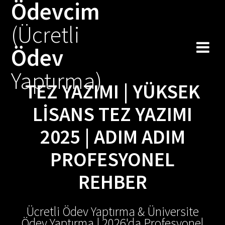
Ödevcim
Skip
to
(Ücretli
content
Ödev
Yaptırma)
TEZ YAZIMI | YÜKSEK
LISANS TEZ YAZIMI
2025 | ADIM ADIM
PROFESYONEL
REHBER
Ücretli Ödev Yaptırma & Üniversite
Ödev Yaptırma | 2026'da Profesyonel