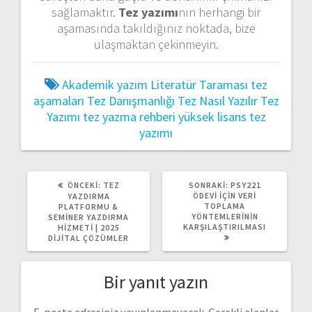
sağlamaktır.
Tez yazımı
nın herhangi bir
aşamasında takıldığınız noktada, bize
ulaşmaktan çekinmeyin.
Akademik yazım
Literatür Taraması
tez
aşamaları
Tez Danışmanlığı
Tez Nasıl Yazılır
Tez
Yazımı
tez yazma rehberi
yüksek lisans tez
yazımı
ÖNCEKI
SONRAKI
ÖNCEKI:
TEZ
SONRAKI:
PSY221
YAZI:
YAZI:
ÖDEVI İÇIN VERI
YAZDIRMA
TOPLAMA
PLATFORMU &
YÖNTEMLERININ
SEMINER YAZDIRMA
KARŞILAŞTIRILMASI
HIZMETI | 2025
DIJITAL ÇÖZÜMLER
Bir yanıt yazın
E-posta adresiniz yayınlanmayacak.
Gerekli alanlar