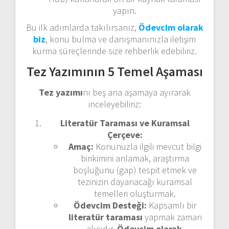
yapın.
Bu ilk adımlarda takılırsanız,
Ödevcim olarak
biz
, konu bulma ve danışmanınızla iletişim
kurma süreçlerinde size rehberlik edebiliriz.
Tez Yazımının 5 Temel Aşaması
Tez yazımı
nı beş ana aşamaya ayırarak
inceleyebiliriz:
Literatür Taraması ve Kuramsal
Çerçeve:
Amaç:
Konunuzla ilgili mevcut bilgi
birikimini anlamak, araştırma
boşluğunu (gap) tespit etmek ve
tezinizin dayanacağı kuramsal
temelleri oluşturmak.
Ödevcim Desteği:
Kapsamlı bir
literatür taraması
yapmak zaman
alıcıdır.
Ödevcim olarak
,