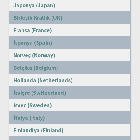
Japonya (Japan)
Birleşik Krallık (UK)
Fransa (France)
İspanya (Spain)
Norveç (Norway)
Belçika (Belgium)
Hollanda (Netherlands)
İsviçre (Switzerland)
İsveç (Sweden)
İtalya (Italy)
Finlandiya (Finland)