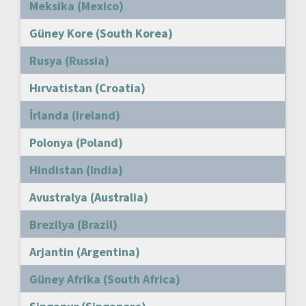
Meksika (Mexico)
Güney Kore (South Korea)
Rusya (Russia)
Hırvatistan (Croatia)
İrlanda (Ireland)
Polonya (Poland)
Hindistan (India)
Avustralya (Australia)
Brezilya (Brazil)
Arjantin (Argentina)
Güney Afrika (South Africa)