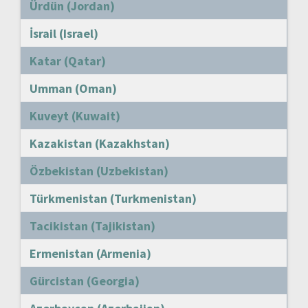
Ürdün (Jordan)
İsrail (Israel)
Katar (Qatar)
Umman (Oman)
Kuveyt (Kuwait)
Kazakistan (Kazakhstan)
Özbekistan (Uzbekistan)
Türkmenistan (Turkmenistan)
Tacikistan (Tajikistan)
Ermenistan (Armenia)
Gürcistan (Georgia)