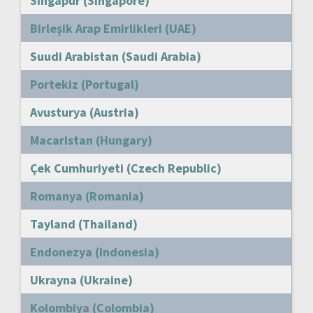
Singapur (Singapore)
Birleşik Arap Emirlikleri (UAE)
Suudi Arabistan (Saudi Arabia)
Portekiz (Portugal)
Avusturya (Austria)
Macaristan (Hungary)
Çek Cumhuriyeti (Czech Republic)
Romanya (Romania)
Tayland (Thailand)
Endonezya (Indonesia)
Ukrayna (Ukraine)
Kolombiya (Colombia)