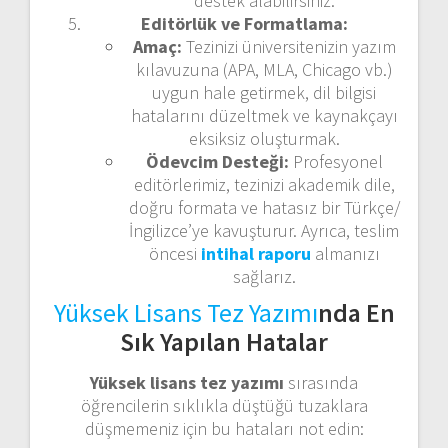
destek alabilirsiniz.
Editörlük ve Formatlama:
Amaç:
Tezinizi üniversitenizin yazım
kılavuzuna (APA, MLA, Chicago vb.)
uygun hale getirmek, dil bilgisi
hatalarını düzeltmek ve kaynakçayı
eksiksiz oluşturmak.
Ödevcim Desteği:
Profesyonel
editörlerimiz, tezinizi akademik dile,
doğru formata ve hatasız bir Türkçe/
İngilizce’ye kavuşturur. Ayrıca, teslim
öncesi
intihal raporu
almanızı
sağlarız.
Yüksek Lisans Tez Yazımı
nda En
Sık Yapılan Hatalar
Yüksek lisans tez yazımı
sırasında
öğrencilerin sıklıkla düştüğü tuzaklara
düşmemeniz için bu hataları not edin: