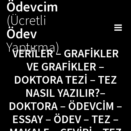
Ödevcim
Skip
to
(Ücretli
content
Ödev
Yaptırma)
VERILER – GRAFIKLER
VE GRAFIKLER –
DOKTORA TEZI – TEZ
NASIL YAZILIR?–
DOKTORA – ÖDEVCIM –
ESSAY – ÖDEV – TEZ –