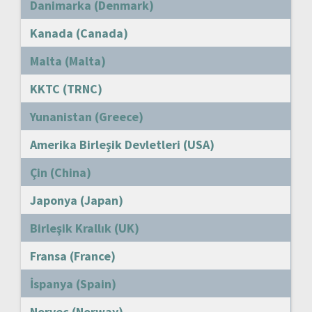
Danimarka (Denmark)
Kanada (Canada)
Malta (Malta)
KKTC (TRNC)
Yunanistan (Greece)
Amerika Birleşik Devletleri (USA)
Çin (China)
Japonya (Japan)
Birleşik Krallık (UK)
Fransa (France)
İspanya (Spain)
Norveç (Norway)