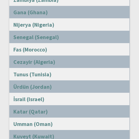
Gana (Ghana)
Nijerya (Nigeria)
Senegal (Senegal)
Fas (Morocco)
Cezayir (Algeria)
Tunus (Tunisia)
Ürdün (Jordan)
İsrail (Israel)
Katar (Qatar)
Umman (Oman)
Kuveyt (Kuwait)