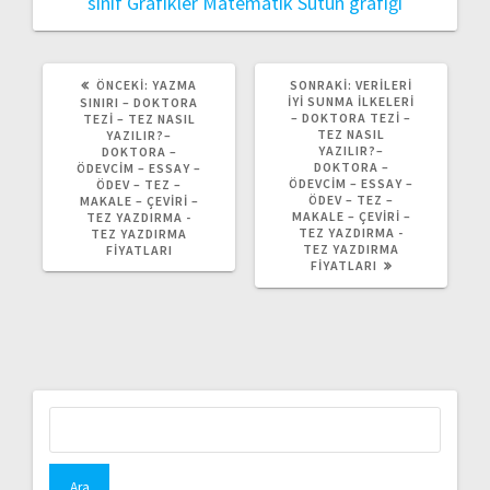
sınıf
Grafikler Matematik
Sütun grafiği
ÖNCEKI
SONRAKI
ÖNCEKI:
YAZMA
SONRAKI:
VERILERI
YAZI:
YAZI:
İYI SUNMA İLKELERI
SINIRI – DOKTORA
– DOKTORA TEZI –
TEZI – TEZ NASIL
TEZ NASIL
YAZILIR?–
YAZILIR?–
DOKTORA –
DOKTORA –
ÖDEVCIM – ESSAY –
ÖDEVCIM – ESSAY –
ÖDEV – TEZ –
ÖDEV – TEZ –
MAKALE – ÇEVIRI –
MAKALE – ÇEVIRI –
TEZ YAZDIRMA -
TEZ YAZDIRMA -
TEZ YAZDIRMA
TEZ YAZDIRMA
FIYATLARI
FIYATLARI
Arama: