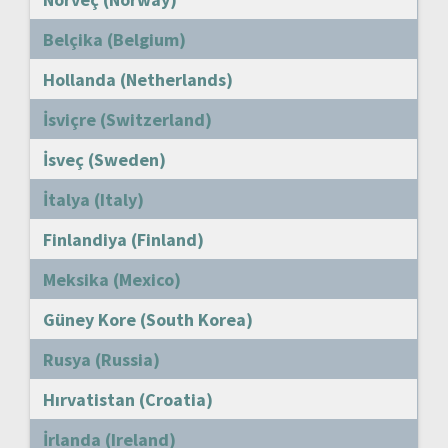
Belçika (Belgium)
Hollanda (Netherlands)
İsviçre (Switzerland)
İsveç (Sweden)
İtalya (Italy)
Finlandiya (Finland)
Meksika (Mexico)
Güney Kore (South Korea)
Rusya (Russia)
Hırvatistan (Croatia)
İrlanda (Ireland)