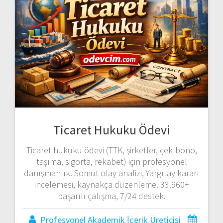
Ticaret Hukuku Ödevi
Ticaret hukuku ödevi (TTK, şirketler, çek-bono,
taşıma, sigorta, rekabet) için profesyonel
danışmanlık. Somut olay analizi, Yargıtay kararı
incelemesi, kaynakça düzenleme. 33.960+
başarılı çalışma, 7/24 destek.
Profesyonel Akademik İçerik Üreticisi