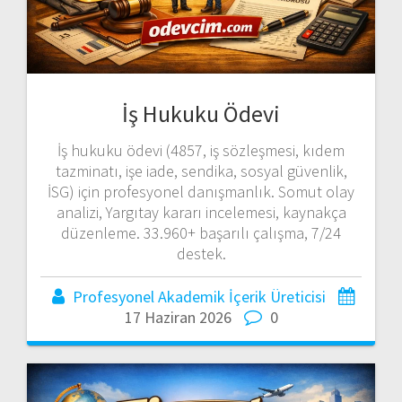
İş Hukuku Ödevi
İş hukuku ödevi (4857, iş sözleşmesi, kıdem
tazminatı, işe iade, sendika, sosyal güvenlik,
İSG) için profesyonel danışmanlık. Somut olay
analizi, Yargıtay kararı incelemesi, kaynakça
düzenleme. 33.960+ başarılı çalışma, 7/24
destek.
Profesyonel Akademik İçerik Üreticisi
17 Haziran 2026
0