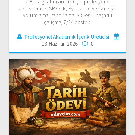
ROC, sağkalım analizi) için profesyonel
danışmanlık. SPSS, R, Python ile veri analizi,
yorumlama, raporlama. 33.695+ başarılı
çalışma, 7/24 destek.
Profesyonel Akademik İçerik Üreticisi
13 Haziran 2026
0