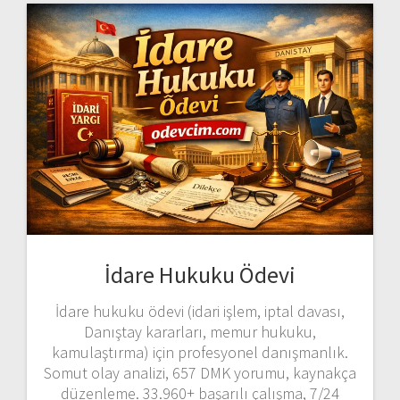
İdare Hukuku Ödevi
İdare hukuku ödevi (idari işlem, iptal davası,
Danıştay kararları, memur hukuku,
kamulaştırma) için profesyonel danışmanlık.
Somut olay analizi, 657 DMK yorumu, kaynakça
düzenleme. 33.960+ başarılı çalışma, 7/24