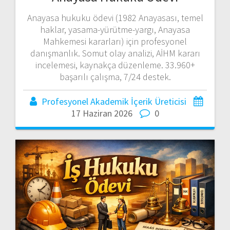
Anayasa hukuku ödevi (1982 Anayasası, temel
haklar, yasama-yürütme-yargı, Anayasa
Mahkemesi kararları) için profesyonel
danışmanlık. Somut olay analizi, AİHM kararı
incelemesi, kaynakça düzenleme. 33.960+
başarılı çalışma, 7/24 destek.
Profesyonel Akademik İçerik Üreticisi
17 Haziran 2026
0