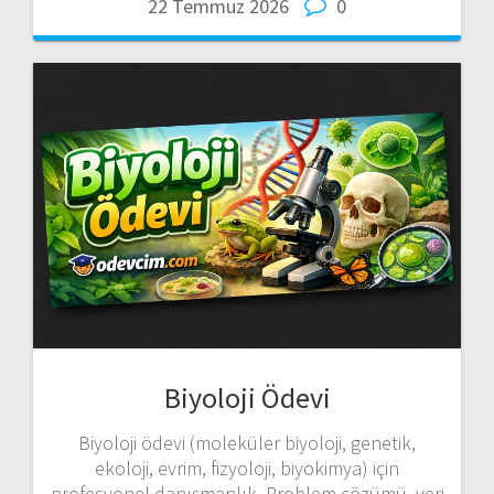
22 Temmuz 2026
0
Biyoloji Ödevi
Biyoloji ödevi (moleküler biyoloji, genetik,
ekoloji, evrim, fizyoloji, biyokimya) için
profesyonel danışmanlık. Problem çözümü, veri