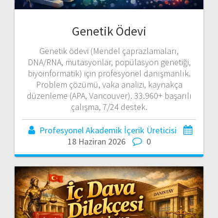
Genetik Ödevi
Genetik ödevi (Mendel çaprazlamaları,
DNA/RNA, mutasyonlar, popülasyon genetiği,
biyoinformatik) için profesyonel danışmanlık.
Problem çözümü, vaka analizi, kaynakça
düzenleme (APA, Vancouver). 33.960+ başarılı
çalışma, 7/24 destek.
Profesyonel Akademik İçerik Üreticisi
18 Haziran 2026
0