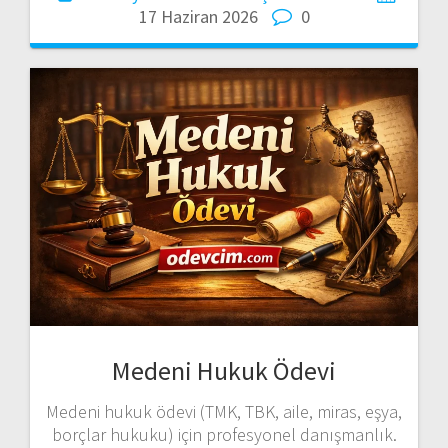
17 Haziran 2026
0
Medeni Hukuk Ödevi
Medeni hukuk ödevi (TMK, TBK, aile, miras, eşya,
borçlar hukuku) için profesyonel danışmanlık.