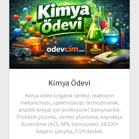
Kimya Ödevi
Kimya ödevi (organik sentez, reaksiyon
mekanizması, spektroskopi, termodinamik,
analitik kimya) için profesyonel danışmanlık.
Problem çözümü, sentez planlama, kaynakça
düzenleme (ACS, APA, Vancouver). 34.200+
başarılı çalışma, 7/24 destek.