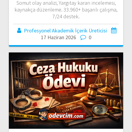
Somut olay analizi, Yargıtay kararı incelemesi,
kaynakça düzenleme. 33.960+ başarılı çalışma,
7/24 destek.
Profesyonel Akademik İçerik Üreticisi
17 Haziran 2026
0