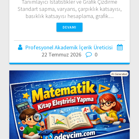
Tanımlayıcı İstatistikler ve Grafik Çizdirme
Standart sapma, varyans, çarpıklık katsayısı,
basıklık katsayısı hesaplama, grafik…
DEVAMI
Profesyonel Akademik İçerik Üreticisi
22 Temmuz 2026
0