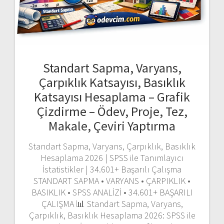
Standart Sapma, Varyans,
Çarpıklık Katsayısı, Basıklık
Katsayısı Hesaplama – Grafik
Çizdirme – Ödev, Proje, Tez,
Makale, Çeviri Yaptırma
Standart Sapma, Varyans, Çarpıklık, Basıklık
Hesaplama 2026 | SPSS ile Tanımlayıcı
İstatistikler | 34.601+ Başarılı Çalışma
STANDART SAPMA • VARYANS • ÇARPIKLIK •
BASIKLIK • SPSS ANALİZİ • 34.601+ BAŞARILI
ÇALIŞMA 📊 Standart Sapma, Varyans,
Çarpıklık, Basıklık Hesaplama 2026: SPSS ile