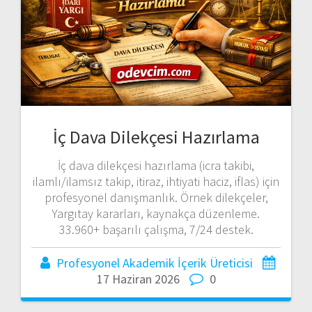
İç Dava Dilekçesi Hazırlama
İç dava dilekçesi hazırlama (icra takibi,
ilamlı/ilamsız takip, itiraz, ihtiyati haciz, iflas) için
profesyonel danışmanlık. Örnek dilekçeler,
Yargıtay kararları, kaynakça düzenleme.
33.960+ başarılı çalışma, 7/24 destek.
Profesyonel Akademik İçerik Üreticisi
17 Haziran 2026
0