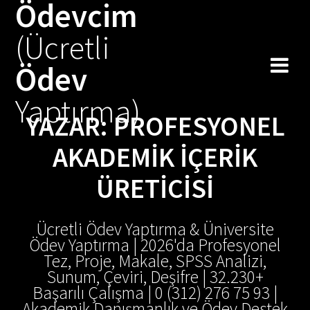
Ödevcim
Skip
to
(Ücretli
content
Ödev
Yaptırma)
YAZAR:
PROFESYONEL
AKADEMIK İÇERIK
ÜRETICISI
Ücretli Ödev Yaptırma & Üniversite
Ödev Yaptırma | 2026'da Profesyonel
Tez, Proje, Makale, SPSS Analizi,
Sunum, Çeviri, Deşifre | 32.230+
Başarılı Çalışma | 0 (312) 276 75 93 |
Akademik Danışmanlık ve Ödev Destek