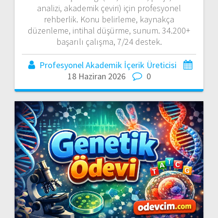
analizi, akademik çeviri) için profesyonel
rehberlik. Konu belirleme, kaynakça
düzenleme, intihal düşürme, sunum. 34.200+
başarılı çalışma, 7/24 destek.
Profesyonel Akademik İçerik Üreticisi
18 Haziran 2026
0