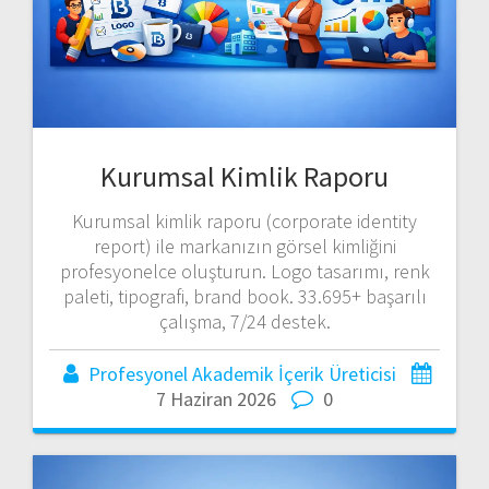
Kurumsal Kimlik Raporu
Kurumsal kimlik raporu (corporate identity
report) ile markanızın görsel kimliğini
profesyonelce oluşturun. Logo tasarımı, renk
paleti, tipografi, brand book. 33.695+ başarılı
çalışma, 7/24 destek.
Profesyonel Akademik İçerik Üreticisi
7 Haziran 2026
0