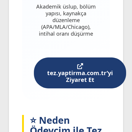
Akademik üslup, bölüm
yapısı, kaynakça
düzenleme
(APA/MLA/Chicago),
intihal oranı düşürme
tez.yaptirma.com.tr’yi
Ziyaret Et
⭐ Neden
Ödevcim ile Tez