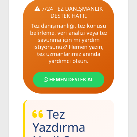
7/24 TEZ DANIŞMANLIK
DESTEK HATTI
Tez danışmanlığı, tez konusu
belirleme, veri analizi veya tez
savunma için mi yardım
istiyorsunuz? Hemen yazın,
tez uzmanlarımız anında
yardımcı olsun.
HEMEN DESTEK AL
Tez
Yazdırma