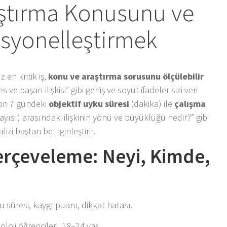
raştırma Konusunu ve
syonelleştirmek
en kritik iş,
konu ve araştırma sorusunu ölçülebilir
res ve başarı ilişkisi” gibi geniş ve soyut ifadeler sizi veri
Son 7 gündeki
objektif uyku süresi
(dakika) ile
çalışma
yısı) arasındaki ilişkinin yönü ve büyüklüğü nedir?” gibi
zi baştan belirginleştirir.
erçeveleme: Neyi, Kimde,
 süresi, kaygı puanı, dikkat hatası.
oloji öğrencileri, 18–24 yaş.