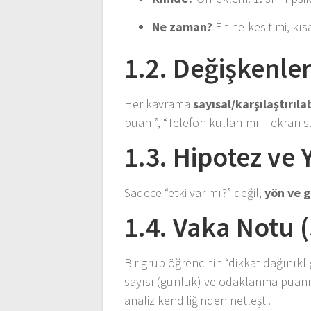
Ne zaman?
Enine-kesit mi, kıs
1.2. Değişkenle
Her kavrama
sayısal/karşılaştırılab
puanı”, “Telefon kullanımı = ekran s
1.3. Hipotez ve 
Sadece “etki var mı?” değil,
yön ve 
1.4. Vaka Notu 
Bir grup öğrencinin “dikkat dağınıklı
sayısı (günlük) ve odaklanma puanı 
analiz kendiliğinden netleşti.