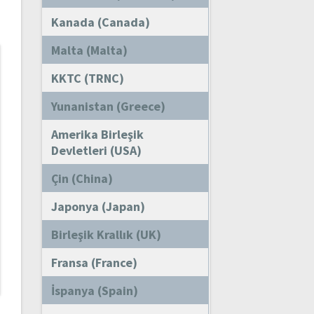
Kanada (Canada)
Malta (Malta)
KKTC (TRNC)
Yunanistan (Greece)
Amerika Birleşik
Devletleri (USA)
Çin (China)
Japonya (Japan)
Birleşik Krallık (UK)
Fransa (France)
İspanya (Spain)