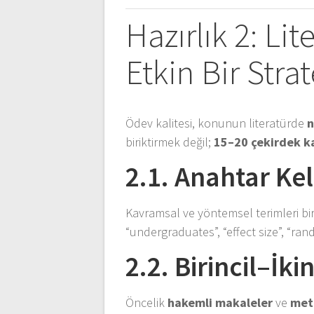
Hazırlık 2: Li
Etkin Bir Stra
Ödev kalitesi, konunun literatürde
biriktirmek değil;
15–20 çekirdek k
2.1. Anahtar Ke
Kavramsal ve yöntemsel terimleri birle
“undergraduates”, “effect size”, “ran
2.2. Birincil–İk
Öncelik
hakemli makaleler
ve
met