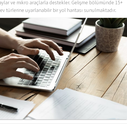
olaylar ve mikro araçlarla destekler. Gelişme bölümünde 15+
v türlerine uyarlanabilir bir yol haritası sunulmaktadır.