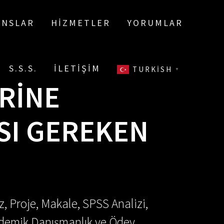
ANSLAR
HIZMETLER
YORUMLAR
S.S.S.
İLETIŞIM
TURKISH
▼
ERINE
SI GEREKEN
, Proje, Makale, SPSS Analizi,
Akademik Danışmanlık ve Ödev