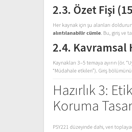
2.3. Özet Fişi (
Her kaynak için şu alanları doldurun
alıntılanabilir cümle
. Bu, giriş ve 
2.4. Kavramsal 
Kaynakları 3–5 temaya ayırın (ör. “
“Müdahale etkileri”). Giriş bölümün
Hazırlık 3: Et
Koruma Tasar
PSY221 düzeyinde dahi, veri toplay