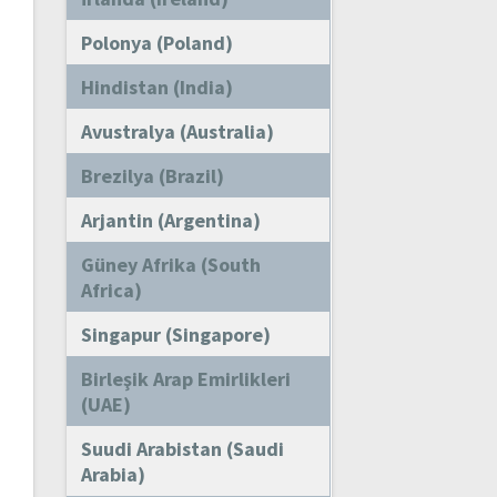
Polonya (Poland)
Hindistan (India)
Avustralya (Australia)
Brezilya (Brazil)
Arjantin (Argentina)
Güney Afrika (South
Africa)
Singapur (Singapore)
Birleşik Arap Emirlikleri
(UAE)
Suudi Arabistan (Saudi
Arabia)