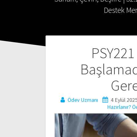
Destek Mer
Yazı
PSY221 
gezinmesi
Başlamad
Gere
Ödev Uzmanı
4 Eylül 202
Hazırlanır?
Ö