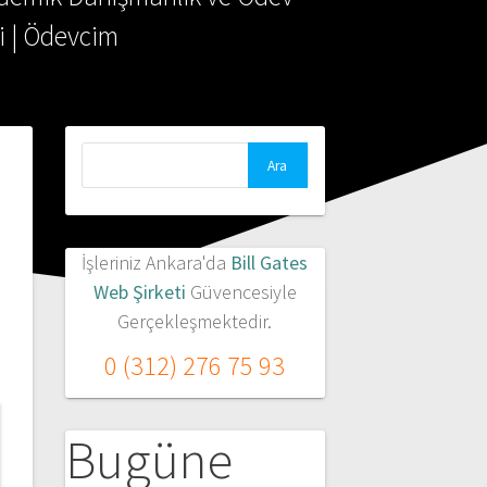
i | Ödevcim
Arama:
İşleriniz Ankara'da
Bill Gates
Web Şirketi
Güvencesiyle
Gerçekleşmektedir.
0 (312) 276 75 93
Bugüne