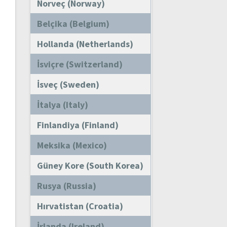
Norveç (Norway)
Belçika (Belgium)
Hollanda (Netherlands)
İsviçre (Switzerland)
İsveç (Sweden)
İtalya (Italy)
Finlandiya (Finland)
Meksika (Mexico)
Güney Kore (South Korea)
Rusya (Russia)
Hırvatistan (Croatia)
İrlanda (Ireland)