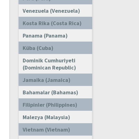
Venezuela (Venezuela)
Kosta Rika (Costa Rica)
Panama (Panama)
Küba (Cuba)
Dominik Cumhuriyeti
(Dominican Republic)
Jamaika (Jamaica)
Bahamalar (Bahamas)
Filipinler (Philippines)
Malezya (Malaysia)
Vietnam (Vietnam)