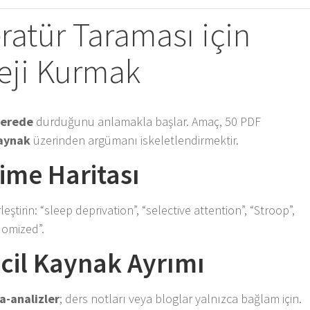
teratür Taraması için
teji Kurmak
nerede
durduğunu anlamakla başlar. Amaç, 50 PDF
aynak
üzerinden argümanı iskeletlendirmektir.
lime Haritası
ştirin: “sleep deprivation”, “selective attention”, “Stroop”,
domized”.
incil Kaynak Ayrımı
a-analizler
; ders notları veya bloglar yalnızca bağlam için.