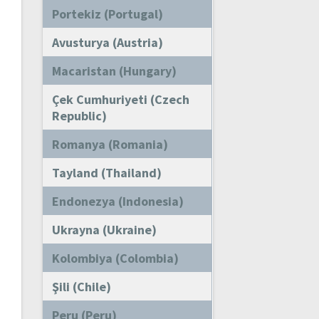
Portekiz (Portugal)
Avusturya (Austria)
Macaristan (Hungary)
Çek Cumhuriyeti (Czech
Republic)
Romanya (Romania)
Tayland (Thailand)
Endonezya (Indonesia)
Ukrayna (Ukraine)
Kolombiya (Colombia)
Şili (Chile)
Peru (Peru)