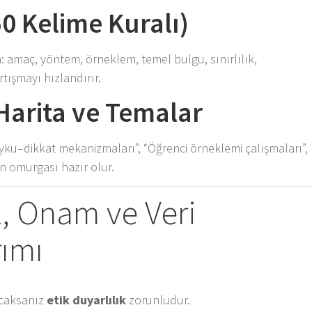
150 Kelime Kuralı)
: amaç, yöntem, örneklem, temel bulgu, sınırlılık,
tartışmayı hızlandırır.
Harita ve Temalar
Uyku–dikkat mekanizmaları”, “Öğrenci örneklemi çalışmaları”,
ün omurgası hazır olur.
ik, Onam ve Veri
ımı
acaksanız
etik duyarlılık
zorunludur.