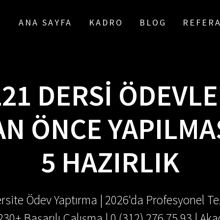
ANA SAYFA
KADRO
BLOG
REFER
21 DERSI ÖDEVL
N ÖNCE YAPILMA
5 HAZIRLIK
rsite Ödev Yaptırma | 2026'da Profesyonel Tez
.230+ Başarılı Çalışma | 0 (312) 276 75 93 | 