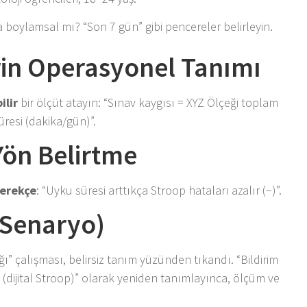
a boylamsal mı? “Son 7 gün” gibi pencereler belirleyin.
rin Operasyonel Tanımı
ilir
bir ölçüt atayın: “Sınav kaygısı = XYZ Ölçeği toplam
üresi (dakika/gün)”.
Yön Belirtme
gerekçe
: “Uyku süresi arttıkça Stroop hataları azalır (−)”.
(Senaryo)
ğı” çalışması, belirsiz tanım yüzünden tıkandı. “Bildirim
(dijital Stroop)” olarak yeniden tanımlayınca, ölçüm ve