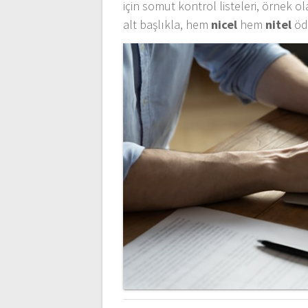
için somut kontrol listeleri, örnek 
alt başlıkla, hem
nicel
hem
nitel
öde