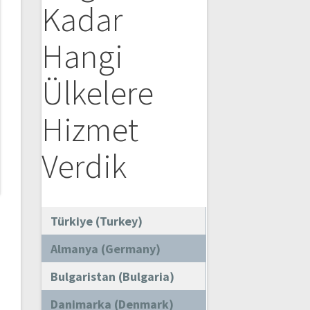
Kadar
Hangi
Ülkelere
Hizmet
Verdik
Türkiye (Turkey)
Almanya (Germany)
Bulgaristan (Bulgaria)
Danimarka (Denmark)