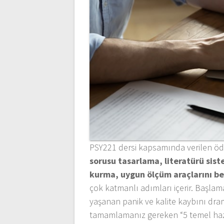
PSY221 dersi kapsamında verilen öde
sorusu tasarlama, literatürü sist
kurma, uygun ölçüm araçlarını be
çok katmanlı adımları içerir. Başla
yaşanan panik ve kalite kaybını dram
tamamlamanız gereken “5 temel hazır