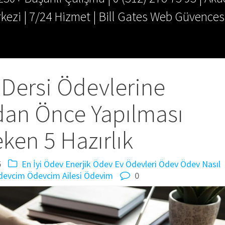
kezi | 7/24 Hizmet | Bill Gates Web Güvences
Dersi Ödevlerine
an Önce Yapılması
ken 5 Hazırlık
5
En İyi Ödev
Enerjik Ödev
Ev Ödevleri
Ödev
Ödev Nasıl
devcim
Ödevcim Ailesi
Ödevim
0