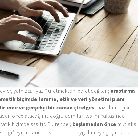
vler, yalnızca “yazı” üretmekten ibaret değildir;
araştırma
ematik biçimde tarama, etik ve veri yönetimi planı
lirleme ve gerçekçi bir zaman çizelgesi
hazırlama gibi
madan önce atacağınız doğru adımlar, teslim haftasında
atik biçimde azaltır. Bu rehber,
başlamadan önce
mutlaka
lığı” ayrıntılandırır ve her birini uygulamaya geçirmeniz