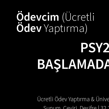
Skip
to
Ödevcim
(Ücretli
content
Ödev
Yaptırma)
PSY2
BAŞLAMADA
Ücretli Ödev Yaptırma & Ünive
Sunum, Çeviri, Deşifre | 32