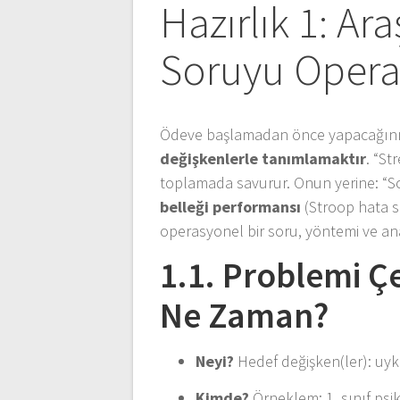
Hazırlık 1: A
Soruyu Opera
Ödeve başlamadan önce yapacağınız 
değişkenlerle tanımlamaktır
. “St
toplamada savurur. Onun yerine: “
belleği performansı
(Stroop hata sa
operasyonel bir soru, yöntemi ve anali
1.1. Problemi Ç
Ne Zaman?
Neyi?
Hedef değişken(ler): uyku
Kimde?
Örneklem: 1. sınıf psik